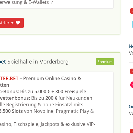
erweisung & E-Wallets ✓
istrieren
N
V
bet
Spielhalle in
Vorderberg
Premium
TER.BET
– Premium Online Casino &
tten
o-Bonus:
Bis zu
5.000 €
+
300 Freispiele
wettenbonus:
Bis zu
200 €
für Neukunden
le Registrierung & hohe Einsatzlimits
G
5.500 Slots
von Novoline, Pragmatic Play &
V
n
asino, Tischspiele, Jackpots & exklusive VIP-