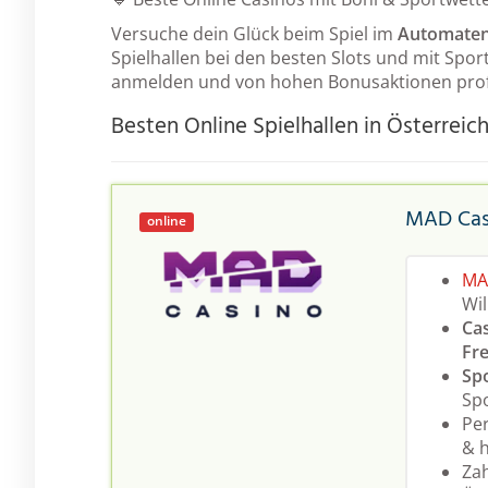
Versuche dein Glück beim Spiel im
Automaten
Spielhallen bei den besten Slots und mit Spor
anmelden und von hohen Bonusaktionen profi
Besten Online Spielhallen in Österrei
MAD Cas
online
MA
Wi
Ca
Fre
Sp
Sp
Per
& h
Zah