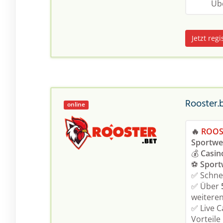
Üb
Jetzt reg
Rooster.
online
🔥
ROOS
Sportwe
💰
Casin
⚽
Sport
✅ Schnel
✅ Über
weitere
✅ Live C
Vorteile