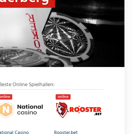
Beste Online Spielhallen:
online
online
ational Casino
Rooster.bet