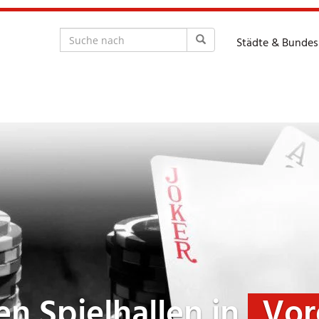
Städte & Bundes
en Spielhallen in
Vor