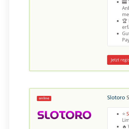
🎰
An
me
🏆
erf
Gu
Pa
Jetzt reg
Slotoro
S
online
⭐
S
Lim
🔥