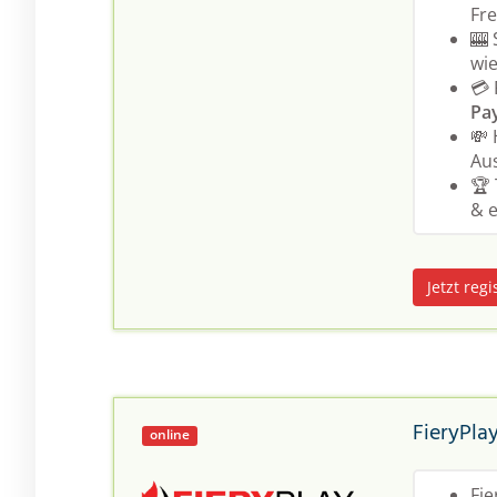
Fre
🎰 
wi
💳 
Pa
💸 
Au
🏆 
& 
Jetzt reg
FieryPla
online
Fie