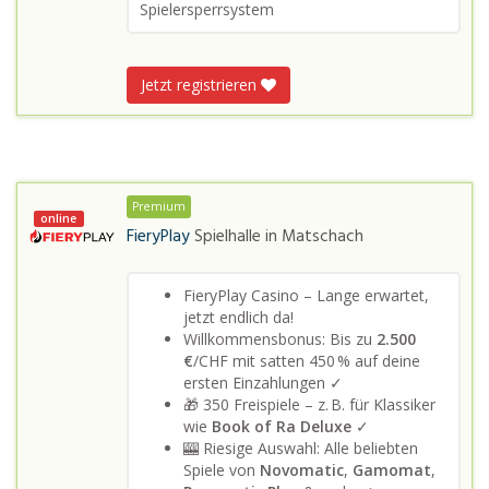
Spielersperrsystem
Jetzt registrieren
Premium
online
FieryPlay
Spielhalle in
Matschach
FieryPlay Casino – Lange erwartet,
jetzt endlich da!
Willkommensbonus: Bis zu
2.500
€
/CHF mit satten 450 % auf deine
ersten Einzahlungen ✓
🎁 350 Freispiele – z. B. für Klassiker
wie
Book of Ra Deluxe
✓
🎰 Riesige Auswahl: Alle beliebten
Spiele von
Novomatic
,
Gamomat
,