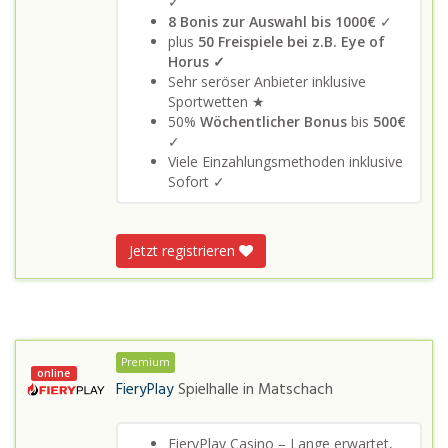
✓
8 Bonis zur Auswahl bis 1000€
✓
plus
50 Freispiele bei z.B. Eye of
Horus ✓
Sehr seröser Anbieter inklusive
Sportwetten ★
50%
Wöchentlicher Bonus
bis
500€
✓
Viele Einzahlungsmethoden inklusive
Sofort ✓
Jetzt registrieren
Premium
online
FieryPlay
Spielhalle in
Matschach
FieryPlay Casino – Lange erwartet,