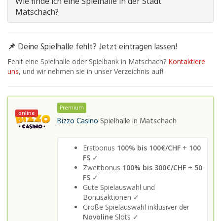
Wie finde ich eine Spielhalle in der Stadt
Matschach?
📌
Deine Spielhalle fehlt? Jetzt eintragen lassen!
Fehlt eine Spielhalle oder Spielbank in Matschach?
Kontaktiere
uns
, und wir nehmen sie in unser Verzeichnis auf!
Premium
online
Bizzo Casino
Spielhalle in
Matschach
Erstbonus
100% bis 100€/CHF
+
100
FS
✓
Zweitbonus
100% bis 300€/CHF
+
50
FS
✓
Gute Spielauswahl und
Bonusaktionen ✓
Große Spielauswahl inklusiver der
Novoline
Slots ✓