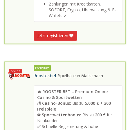
Zahlungen mit Kreditkarten,
SOFORT, Crypto, Überweisung & E-
Wallets ✓
Jetzt registrieren
Premium
online
Rooster.bet
Spielhalle in
Matschach
🔥 ROOSTER.BET – Premium Online
Casino & Sportwetten
💰
Casino-Bonus:
Bis zu
5.000 €
+
300
Freispiele
⚽
Sportwettenbonus:
Bis zu
200 €
für
Neukunden
✅ Schnelle Registrierung & hohe