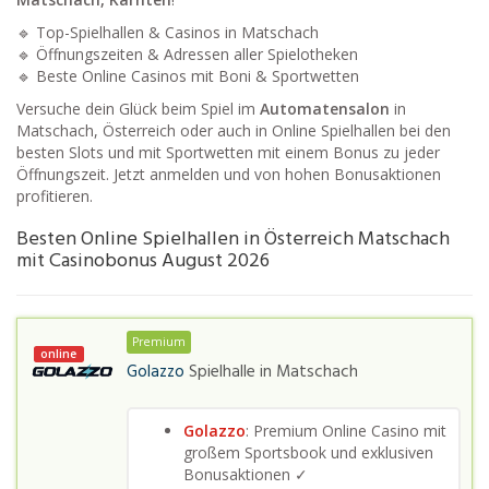
🔹 Top-Spielhallen & Casinos in Matschach
🔹 Öffnungszeiten & Adressen aller Spielotheken
🔹 Beste Online Casinos mit Boni & Sportwetten
Versuche dein Glück beim Spiel im
Automatensalon
in
Matschach, Österreich oder auch in Online Spielhallen bei den
besten Slots und mit Sportwetten mit einem Bonus zu jeder
Öffnungszeit. Jetzt anmelden und von hohen Bonusaktionen
profitieren.
Besten Online Spielhallen in Österreich Matschach
mit Casinobonus August 2026
Premium
online
Golazzo
Spielhalle in
Matschach
Golazzo
: Premium Online Casino mit
großem Sportsbook und exklusiven
Bonusaktionen ✓