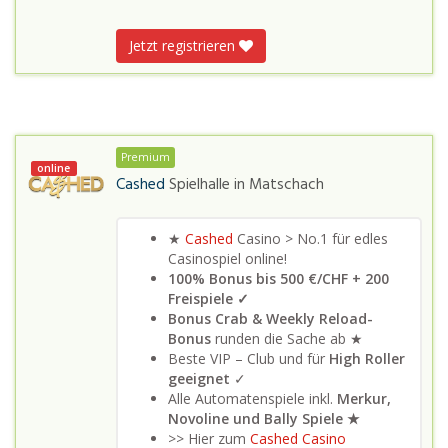
Jetzt registrieren
Premium
online
Cashed
Spielhalle in
Matschach
★
Cashed
Casino > No.1 für edles
Casinospiel online!
100% Bonus bis 500 €/CHF + 200
Freispiele ✓
Bonus Crab &
Weekly Reload-
Bonus
runden die Sache ab ★
Beste VIP – Club und für
High Roller
geeignet
✓
Alle Automatenspiele inkl.
Merkur,
Novoline und Bally Spiele ★
>> Hier zum
Cashed Casino