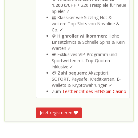
1.200 €/CHF
+ 220 Freispiele für neue
Spieler ✓
🎰 Klassiker wie Sizzling Hot &
weitere Top-Slots von Novoline &
Co.
✓
💎
Highroller willkommen:
Hohe
Einsatzlimits & Schnelle Spins & Kein
Warten ✓
👑 Exklusives VIP-Programm und
Sportwetten mit Top-Quoten
inklusive ✓
💳
Zahl bequem:
Akzeptiert
SOFORT, Paysafe, Kreditkarten, E-
Wallets & Kryptowährungen ✓
Zum
Testbericht des HitNSpin Casino
Jetzt registrieren