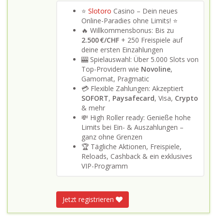
⭐
Slotoro
Casino – Dein neues
Online-Paradies ohne Limits! ⭐
🔥 Willkommensbonus: Bis zu
2.500 €/CHF
+ 250 Freispiele auf
deine ersten Einzahlungen
🎰 Spielauswahl: Über 5.000 Slots von
Top-Providern wie
Novoline
,
Gamomat, Pragmatic
💳 Flexible Zahlungen: Akzeptiert
SOFORT
,
Paysafecard
, Visa,
Crypto
& mehr
💸 High Roller ready: Genieße hohe
Limits bei Ein- & Auszahlungen –
ganz ohne Grenzen
🏆 Tägliche Aktionen, Freispiele,
Reloads, Cashback & ein exklusives
VIP-Programm
Jetzt registrieren