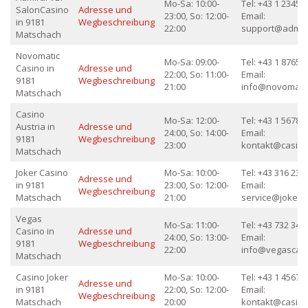
Mo-Sa: 10:00-
Tel: +43 1 23456
SalonCasino
Adresse und
23:00, So: 12:00-
Email:
in 9181
Wegbeschreibung
22:00
support@admira
Matschach
Novomatic
Mo-Sa: 09:00-
Tel: +43 1 87654
Casino in
Adresse und
22:00, So: 11:00-
Email:
9181
Wegbeschreibung
21:00
info@novomatic
Matschach
Casino
Mo-Sa: 12:00-
Tel: +43 1 56789
Austria in
Adresse und
24:00, So: 14:00-
Email:
9181
Wegbeschreibung
23:00
kontakt@casino
Matschach
Joker Casino
Mo-Sa: 10:00-
Tel: +43 316 234
Adresse und
in 9181
23:00, So: 12:00-
Email:
Wegbeschreibung
Matschach
21:00
service@jokerca
Vegas
Mo-Sa: 11:00-
Tel: +43 732 345
Casino in
Adresse und
24:00, So: 13:00-
Email:
9181
Wegbeschreibung
22:00
info@vegascasi
Matschach
Casino Joker
Mo-Sa: 10:00-
Tel: +43 1 45678
Adresse und
in 9181
22:00, So: 12:00-
Email:
Wegbeschreibung
Matschach
20:00
kontakt@casino