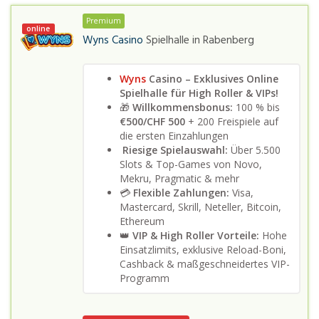
Premium
online
Wyns Casino
Spielhalle in
Rabenberg
Wyns
Casino – Exklusives Online
Spielhalle für High Roller & VIPs!
🎁
Willkommensbonus:
100 % bis
€500/CHF 500
+ 200 Freispiele auf
die ersten Einzahlungen
Riesige Spielauswahl:
Über 5.500
Slots & Top-Games von Novo,
Mekru, Pragmatic & mehr
💳
Flexible Zahlungen:
Visa,
Mastercard, Skrill, Neteller, Bitcoin,
Ethereum
👑
VIP & High Roller Vorteile:
Hohe
Einsatzlimits, exklusive Reload-Boni,
Cashback & maßgeschneidertes VIP-
Programm