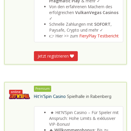
Pragmatic Play
& mehr ✓
Von den erfahrenen Machern des
erfolgreichen
VulkanVegas Casinos
✓
Schnelle Zahlungen mit
SOFORT
,
Paysafe, Crypto und mehr ✓
👉 Hier >> zum
FieryPlay Testbericht
Jetzt registrieren
Premium
online
Hit’n’Spin Casino
Spielhalle in
Rabenberg
★ Hit’N’Spin Casino – Für Spieler mit
Anspruch: Hohe Limits & exklusiver
VIP-Bonus!
🔥
Willkommensbonus:
Bis zu