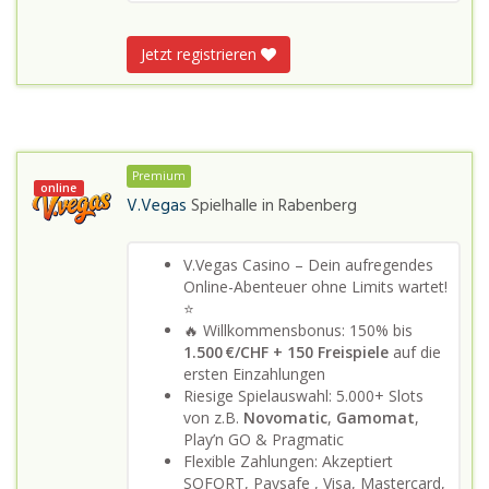
Jetzt registrieren
Premium
online
V.Vegas
Spielhalle in
Rabenberg
V.Vegas Casino – Dein aufregendes
Online-Abenteuer ohne Limits wartet!
⭐
🔥 Willkommensbonus: 150% bis
1.500 €/CHF + 150 Freispiele
auf die
ersten Einzahlungen
Riesige Spielauswahl: 5.000+ Slots
von z.B.
Novomatic
,
Gamomat
,
Play’n GO & Pragmatic
Flexible Zahlungen: Akzeptiert
SOFORT, Paysafe , Visa, Mastercard,