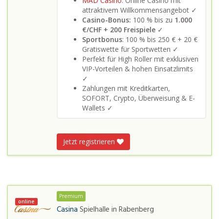
MAD Casino
: Online Casino mit
attraktivem Willkommensangebot ✓
Casino-Bonus:
100 % bis zu
1.000
€/CHF + 200 Freispiele
✓
Sportbonus
: 100 % bis 250 € + 20 €
Gratiswette für Sportwetten ✓
Perfekt für High Roller mit exklusiven
VIP-Vorteilen & hohen Einsatzlimits
✓
Zahlungen mit Kreditkarten,
SOFORT, Crypto, Überweisung & E-
Wallets ✓
Jetzt registrieren
Premium
online
Casina
Spielhalle in
Rabenberg