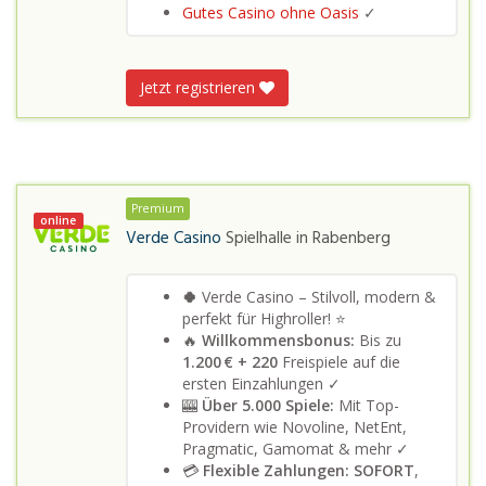
Gutes Casino ohne Oasis
✓
Jetzt registrieren
Premium
online
Verde Casino
Spielhalle in
Rabenberg
🍀
Verde Casino – Stilvoll, modern &
perfekt für Highroller! ⭐
🔥
Willkommensbonus:
Bis zu
1.200 € + 220
Freispiele auf die
ersten Einzahlungen ✓
🎰
Über 5.000 Spiele:
Mit Top-
Providern wie Novoline, NetEnt,
Pragmatic, Gamomat & mehr ✓
💳
Flexible Zahlungen:
SOFORT
,