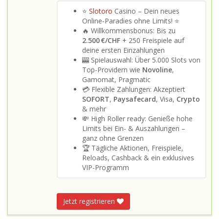
⭐
Slotoro
Casino – Dein neues
Online-Paradies ohne Limits! ⭐
🔥 Willkommensbonus: Bis zu
2.500 €/CHF
+ 250 Freispiele auf
deine ersten Einzahlungen
🎰 Spielauswahl: Über 5.000 Slots von
Top-Providern wie
Novoline
,
Gamomat, Pragmatic
💳 Flexible Zahlungen: Akzeptiert
SOFORT
,
Paysafecard
, Visa,
Crypto
& mehr
💸 High Roller ready: Genieße hohe
Limits bei Ein- & Auszahlungen –
ganz ohne Grenzen
🏆 Tägliche Aktionen, Freispiele,
Reloads, Cashback & ein exklusives
VIP-Programm
Jetzt registrieren