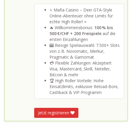
⭐ Mafia Casino – Dein GTA-Style
Online-Abenteuer ohne Limits für
echte High Roller! ⭐
🔥 Willkommensbonus:
100 % bis
500 €/CHF + 200 Freispiele
auf die
ersten Einzahlungen
🎰 Riesige Spielauswahl: 7.500+ Slots
von z. B. Novomatic, Merkur,
Pragmatic & Gamomat
💳 Flexible Zahlungen: Akzeptiert
Visa, Mastercard, Skrill, Neteller,
Bitcoin & mehr
🏆 High Roller Vorteile: Hohe
Einsatzlimits, exklusive Reload-Boni,
Cashback & VIP-Programm
Jetzt registrieren