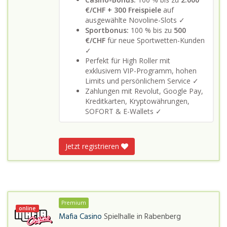
€/CHF + 300 Freispiele
auf
ausgewählte Novoline-Slots ✓
Sportbonus:
100 % bis zu
500
€/CHF
für neue Sportwetten-Kunden
✓
Perfekt für High Roller mit
exklusivem VIP-Programm, hohen
Limits und persönlichem Service ✓
Zahlungen mit Revolut, Google Pay,
Kreditkarten, Kryptowährungen,
SOFORT & E-Wallets ✓
Jetzt registrieren
Premium
online
Mafia Casino
Spielhalle in
Rabenberg