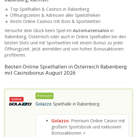
🔹 Top-Spielhallen & Casinos in Rabenberg
🔹 Öffnungszeiten & Adressen aller Spielotheken
🔹 Beste Online Casinos mit Boni & Sportwetten
Versuche dein Glück beim Spiel im
Automatensalon
in
Rabenberg, Österreich oder auch in Online Spielhallen bei den
besten Slots und mit Sportwetten mit einem Bonus zu jeder
Öffnungszeit. Jetzt anmelden und von hohen Bonusaktionen
profitieren.
Besten Online Spielhallen in Österreich Rabenberg
mit Casinobonus August 2026
Premium
online
Golazzo
Spielhalle in
Rabenberg
Golazzo
: Premium Online Casino mit
großem Sportsbook und exklusiven
Bonusaktionen ✓