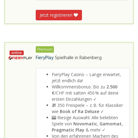
Jetzt registrieren
Premium
online
FieryPlay
Spielhalle in
Rabenberg
FieryPlay Casino – Lange erwartet,
jetzt endlich da!
Willkommensbonus: Bis zu
2.500
€
/CHF mit satten 450 % auf deine
ersten Einzahlungen ✓
🎁 350 Freispiele – z. B. für Klassiker
wie
Book of Ra Deluxe
✓
🎰 Riesige Auswahl: Alle beliebten
Spiele von
Novomatic
,
Gamomat
,
Pragmatic Play
& mehr ✓
Von den erfahrenen Machern des