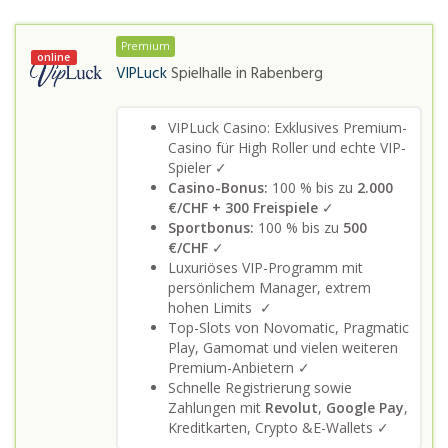
Premium
online
VIPLuck
Spielhalle in
Rabenberg
VIPLuck Casino: Exklusives Premium-
Casino für High Roller und echte VIP-
Spieler ✓
Casino-Bonus:
100 % bis zu
2.000
€/CHF + 300 Freispiele
✓
Sportbonus:
100 % bis zu
500
€/CHF
✓
Luxuriöses VIP-Programm mit
persönlichem Manager, extrem
hohen Limits ✓
Top-Slots von Novomatic, Pragmatic
Play, Gamomat und vielen weiteren
Premium-Anbietern ✓
Schnelle Registrierung sowie
Zahlungen mit
Revolut
,
Google Pay
,
Kreditkarten, Crypto &E-Wallets ✓