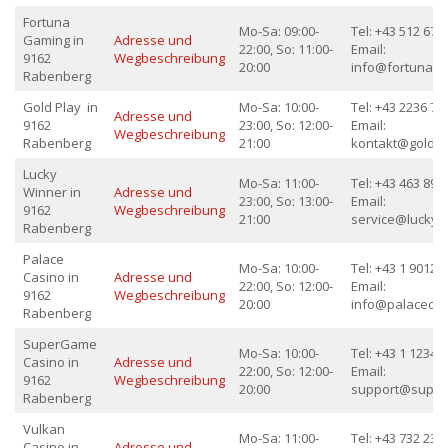
Fortuna
Mo-Sa: 09:00-
Tel: +43 512 678
Gaming in
Adresse und
22:00, So: 11:00-
Email:
9162
Wegbeschreibung
20:00
info@fortunaga
Rabenberg
Gold Play in
Mo-Sa: 10:00-
Tel: +43 2236 78
Adresse und
9162
23:00, So: 12:00-
Email:
Wegbeschreibung
Rabenberg
21:00
kontakt@goldpl
Lucky
Mo-Sa: 11:00-
Tel: +43 463 890
Winner in
Adresse und
23:00, So: 13:00-
Email:
9162
Wegbeschreibung
21:00
service@luckyw
Rabenberg
Palace
Mo-Sa: 10:00-
Tel: +43 1 90123
Casino in
Adresse und
22:00, So: 12:00-
Email:
9162
Wegbeschreibung
20:00
info@palacecas
Rabenberg
SuperGame
Mo-Sa: 10:00-
Tel: +43 1 12345
Casino in
Adresse und
22:00, So: 12:00-
Email:
9162
Wegbeschreibung
20:00
support@super
Rabenberg
Vulkan
Mo-Sa: 11:00-
Tel: +43 732 234
Casino in
Adresse und