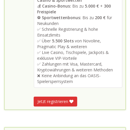
Casino & Sportwetten
💰
Casino-Bonus:
Bis zu
5.000 €
+
300
Freispiele
⚽
Sportwettenbonus:
Bis zu
200 €
für
Neukunden
✅ Schnelle Registrierung & hohe
Einsatzlimits
✅ Über
5.500 Slots
von Novoline,
Pragmatic Play & weiteren
✅ Live Casino, Tischspiele, Jackpots &
exklusive VIP-Vorteile
✅ Zahlungen mit Visa, Mastercard,
Kryptowährungen & weiteren Methoden
❌ Keine Anbindung an das OASIS-
Spielersperrsystem
Jetzt registrieren