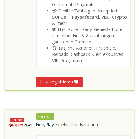
Gamomat, Pragmatic
💳 Flexible Zahlungen: Akzeptiert
SOFORT
,
Paysafecard
, Visa,
Crypto
& mehr
💸 High Roller ready: Genieße hohe
Limits bei Ein- & Auszahlungen –
ganz ohne Grenzen
🏆 Tägliche Aktionen, Freispiele,
Reloads, Cashback & ein exklusives
VIP-Programm
Jetzt registrieren
Premium
online
FieryPlay
Spielhalle in
Birnbaum