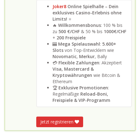
Joker8
Online Spielhalle – Dein
exklusives Casino-Erlebnis ohne
Limits!
⭐
🔥
Willkommensbonus
: 100 % bis
zu
500 €/CHF
& 50 % bis
1000€/CHF
+
200 Freispiele
🎰
Mega Spielauswahl
:
5.600+
Slots
von Top-Entwicklern wie
Novomatic
,
Merkur
, Bally
💳
Flexible Zahlungen
: Akzeptiert
Visa, Mastercard &
Kryptowährungen
wie Bitcoin &
Ethereum
🏆
Exklusive Promotionen
:
Regelmäßige
Reload-Boni,
Freispiele & VIP-Programm
Jetzt registrieren