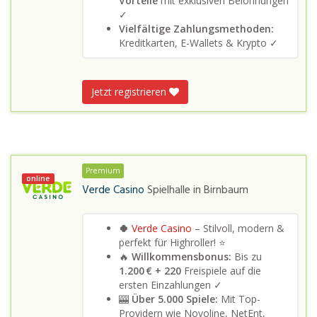
Vorteile
mit exklusiven Belohnungen
✓
Vielfältige Zahlungsmethoden:
Kreditkarten, E-Wallets & Krypto ✓
Jetzt registrieren
Premium
online
Verde Casino
Spielhalle in
Birnbaum
🍀
Verde Casino
– Stilvoll, modern &
perfekt für Highroller! ⭐
🔥
Willkommensbonus:
Bis zu
1.200 € + 220
Freispiele auf die
ersten Einzahlungen ✓
🎰
Über 5.000 Spiele:
Mit Top-
Providern wie Novoline, NetEnt,