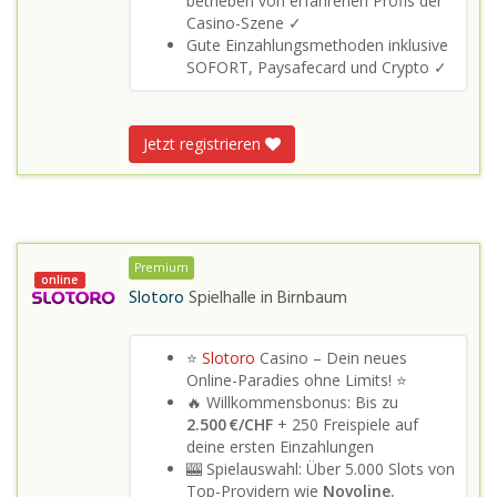
betrieben von erfahrenen Profis der
Casino-Szene ✓
Gute Einzahlungsmethoden inklusive
SOFORT, Paysafecard und Crypto ✓
Jetzt registrieren
Premium
online
Slotoro
Spielhalle in
Birnbaum
⭐
Slotoro
Casino – Dein neues
Online-Paradies ohne Limits! ⭐
🔥 Willkommensbonus: Bis zu
2.500 €/CHF
+ 250 Freispiele auf
deine ersten Einzahlungen
🎰 Spielauswahl: Über 5.000 Slots von
Top-Providern wie
Novoline
,