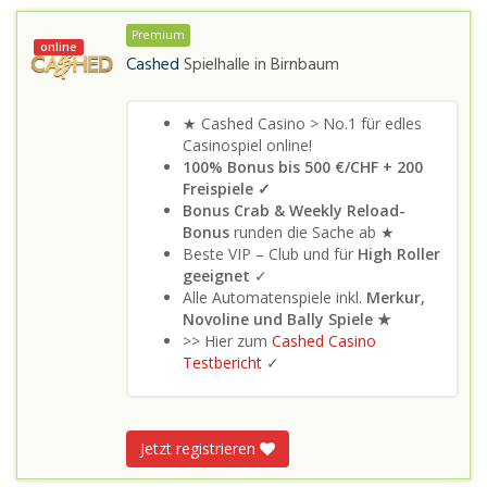
Premium
online
Cashed
Spielhalle in
Birnbaum
★ Cashed Casino > No.1 für edles
Casinospiel online!
100% Bonus bis 500 €/CHF + 200
Freispiele ✓
Bonus Crab &
Weekly Reload-
Bonus
runden die Sache ab ★
Beste VIP – Club und für
High Roller
geeignet
✓
Alle Automatenspiele inkl.
Merkur,
Novoline und Bally Spiele ★
>> Hier zum
Cashed Casino
Testbericht
✓
Jetzt registrieren