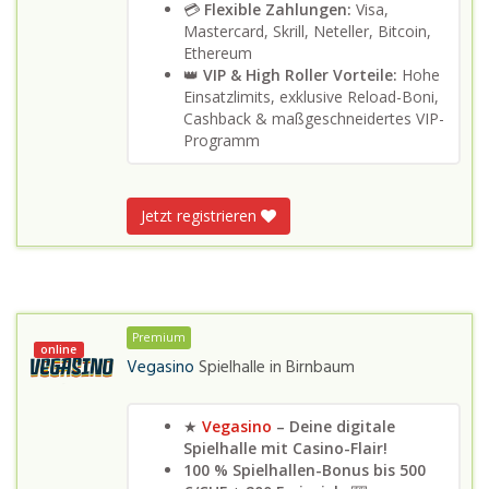
💳
Flexible Zahlungen:
Visa,
Mastercard, Skrill, Neteller, Bitcoin,
Ethereum
👑
VIP & High Roller Vorteile:
Hohe
Einsatzlimits, exklusive Reload-Boni,
Cashback & maßgeschneidertes VIP-
Programm
Jetzt registrieren
Premium
online
Vegasino
Spielhalle in
Birnbaum
★
Vegasino
– Deine digitale
Spielhalle mit Casino-Flair!
100 % Spielhallen-Bonus bis 500