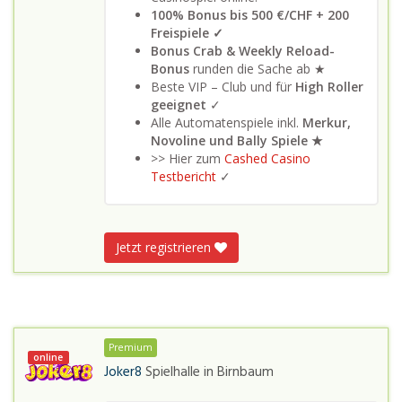
100% Bonus bis 500 €/CHF + 200
Freispiele ✓
Bonus Crab &
Weekly Reload-
Bonus
runden die Sache ab ★
Beste VIP – Club und für
High Roller
geeignet
✓
Alle Automatenspiele inkl.
Merkur,
Novoline und Bally Spiele ★
>> Hier zum
Cashed Casino
Testbericht
✓
Jetzt registrieren
Premium
online
Joker8
Spielhalle in
Birnbaum