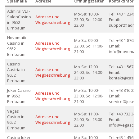
Spielhalle
Adresse
Öffnungszeiten
Kontaktinform
Admiral VLT-
Mo-Sa: 10:00-
Tel: +43 1 23456
SalonCasino
Adresse und
23:00, So: 12:00-
Email:
in 9652
Wegbeschreibung
22:00
support@admira
Birnbaum
Novomatic
Mo-Sa: 09:00-
Tel: +43 1 87654
Casino in
Adresse und
22:00, So: 11:00-
Email:
9652
Wegbeschreibung
21:00
info@novomatic
Birnbaum
Casino
Mo-Sa: 12:00-
Tel: +43 1 56789
Austria in
Adresse und
24:00, So: 14:00-
Email:
9652
Wegbeschreibung
23:00
kontakt@casino
Birnbaum
Joker Casino
Mo-Sa: 10:00-
Tel: +43 316 234
Adresse und
in 9652
23:00, So: 12:00-
Email:
Wegbeschreibung
Birnbaum
21:00
service@jokerca
Vegas
Mo-Sa: 11:00-
Tel: +43 732 345
Casino in
Adresse und
24:00, So: 13:00-
Email:
9652
Wegbeschreibung
22:00
info@vegascasi
Birnbaum
Casino Joker
Mo-Sa: 10:00-
Tel: +43 1 45678