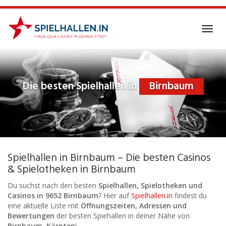
Skip
to
main
Toggl
content
navig
Die besten Spielhallen in
Birnbaum
Spielhallen in Birnbaum – Die besten Casinos
& Spielotheken in Birnbaum
Du suchst nach den besten
Spielhallen, Spielotheken und
Casinos in 9652 Birnbaum
? Hier auf
Spielhallen.in
findest du
eine aktuelle Liste mit
Öffnungszeiten, Adressen und
Bewertungen
der besten Spiehallen in deiner Nähe von
Birnbaum, Kärnten
!