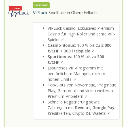
Premium
online
VIPLuck
Spielhalle in
Obere Fellach
VIPLuck Casino: Exklusives Premium-
Casino für High Roller und echte VIP-
Spieler ✓
Casino-Bonus:
100 % bis zu
2.000
€/CHF + 300 Freispiele
✓
Sportbonus:
100 % bis zu
500
€/CHF
✓
Luxuriöses VIP-Programm mit
persönlichem Manager, extrem
hohen Limits ✓
Top-Slots von Novomatic, Pragmatic
Play, Gamomat und vielen weiteren
Premium-Anbietern ✓
Schnelle Registrierung sowie
Zahlungen mit
Revolut
,
Google Pay
,
Kreditkarten, Crypto &E-Wallets ✓