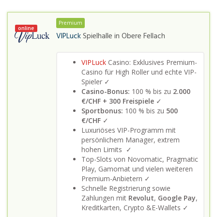
Premium
online
VIPLuck
Spielhalle in
Obere Fellach
VIPLuck
Casino: Exklusives Premium-
Casino für High Roller und echte VIP-
Spieler ✓
Casino-Bonus:
100 % bis zu
2.000
€/CHF + 300 Freispiele
✓
Sportbonus:
100 % bis zu
500
€/CHF
✓
Luxuriöses VIP-Programm mit
persönlichem Manager, extrem
hohen Limits ✓
Top-Slots von Novomatic, Pragmatic
Play, Gamomat und vielen weiteren
Premium-Anbietern ✓
Schnelle Registrierung sowie
Zahlungen mit
Revolut
,
Google Pay
,
Kreditkarten, Crypto &E-Wallets ✓