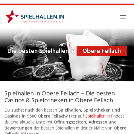
Skip
to
main
Toggl
content
navig
Die besten Spielhallen in
Obere Fellach
Spielhallen in Obere Fellach – Die besten
Casinos & Spielotheken in Obere Fellach
Du suchst nach den besten
Spielhallen, Spielotheken und
Casinos in 9500 Obere Fellach
? Hier auf
Spielhallen.in
findest
du eine aktuelle Liste mit
Öffnungszeiten, Adressen und
Bewertungen
der besten Spiehallen in deiner Nähe von
Obere
Fellach, Kärnten
!