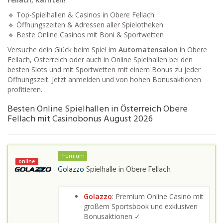
🔹 Top-Spielhallen & Casinos in Obere Fellach
🔹 Öffnungszeiten & Adressen aller Spielotheken
🔹 Beste Online Casinos mit Boni & Sportwetten
Versuche dein Glück beim Spiel im
Automatensalon
in Obere
Fellach, Österreich oder auch in Online Spielhallen bei den
besten Slots und mit Sportwetten mit einem Bonus zu jeder
Öffnungszeit. Jetzt anmelden und von hohen Bonusaktionen
profitieren.
Besten Online Spielhallen in Österreich Obere
Fellach mit Casinobonus August 2026
Premium
online
Golazzo
Spielhalle in
Obere Fellach
Golazzo
: Premium Online Casino mit
großem Sportsbook und exklusiven
Bonusaktionen ✓