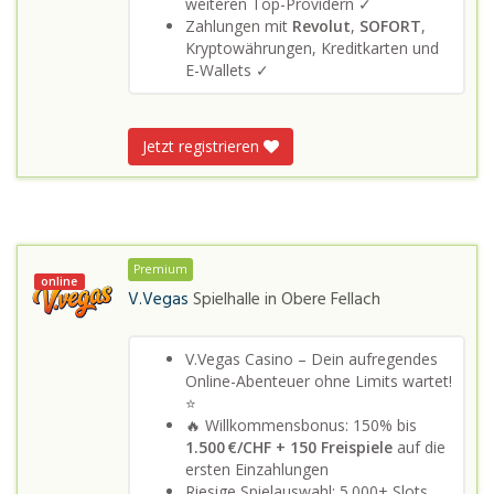
weiteren Top-Providern ✓
Zahlungen mit
Revolut
,
SOFORT
,
Kryptowährungen, Kreditkarten und
E-Wallets ✓
Jetzt registrieren
Premium
online
V.Vegas
Spielhalle in
Obere Fellach
V.Vegas Casino – Dein aufregendes
Online-Abenteuer ohne Limits wartet!
⭐
🔥 Willkommensbonus: 150% bis
1.500 €/CHF + 150 Freispiele
auf die
ersten Einzahlungen
Riesige Spielauswahl: 5.000+ Slots