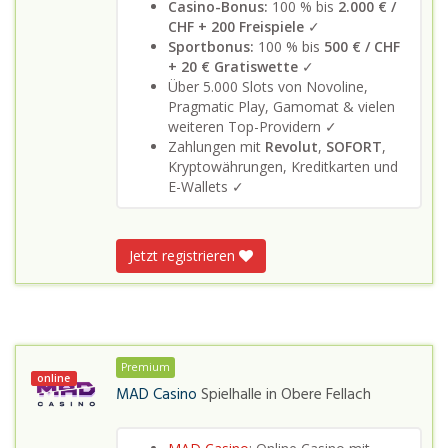
Casino-Bonus:
100 % bis
2.000 € /
CHF + 200 Freispiele
✓
Sportbonus:
100 % bis
500 € / CHF
+ 20 € Gratiswette
✓
Über 5.000 Slots von Novoline,
Pragmatic Play, Gamomat & vielen
weiteren Top-Providern ✓
Zahlungen mit
Revolut
,
SOFORT
,
Kryptowährungen, Kreditkarten und
E-Wallets ✓
Jetzt registrieren
Premium
online
MAD Casino
Spielhalle in
Obere Fellach