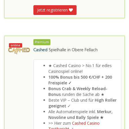
Jetzt registrieren
Premium
online
Cashed
Spielhalle in
Obere Fellach
★ Cashed Casino > No.1 für edles
Casinospiel online!
100% Bonus bis 500 €/CHF + 200
Freispiele ✓
Bonus Crab &
Weekly Reload-
Bonus
runden die Sache ab ★
Beste VIP – Club und für
High Roller
geeignet
✓
Alle Automatenspiele inkl.
Merkur,
Novoline und Bally Spiele ★
>> Hier zum
Cashed Casino
Testbericht
✓