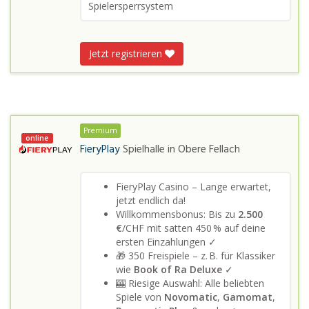
Spielersperrsystem
Jetzt registrieren
Premium
online
FieryPlay
Spielhalle in
Obere Fellach
FieryPlay Casino – Lange erwartet,
jetzt endlich da!
Willkommensbonus: Bis zu
2.500
€
/CHF mit satten 450 % auf deine
ersten Einzahlungen ✓
🎁 350 Freispiele – z. B. für Klassiker
wie
Book of Ra Deluxe
✓
🎰 Riesige Auswahl: Alle beliebten
Spiele von
Novomatic
,
Gamomat
,