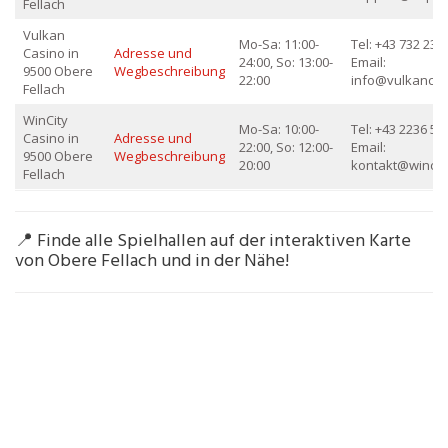
Fellach
Vulkan
Mo-Sa: 11:00-
Tel: +43 732 234
Casino in
Adresse und
24:00, So: 13:00-
Email:
9500 Obere
Wegbeschreibung
22:00
info@vulkancas
Fellach
WinCity
Mo-Sa: 10:00-
Tel: +43 2236 56
Casino in
Adresse und
22:00, So: 12:00-
Email:
9500 Obere
Wegbeschreibung
20:00
kontakt@wincity
Fellach
📍 Finde alle Spielhallen auf der interaktiven Karte
von Obere Fellach und in der Nähe!