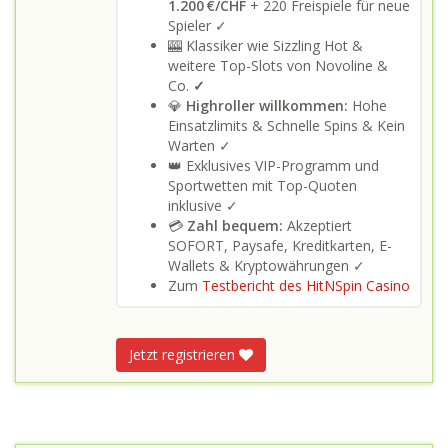
1.200 €/CHF
+ 220 Freispiele für neue
Spieler ✓
🎰 Klassiker wie Sizzling Hot &
weitere Top-Slots von Novoline &
Co.
✓
💎
Highroller willkommen:
Hohe
Einsatzlimits & Schnelle Spins & Kein
Warten ✓
👑 Exklusives VIP-Programm und
Sportwetten mit Top-Quoten
inklusive ✓
💳
Zahl bequem:
Akzeptiert
SOFORT, Paysafe, Kreditkarten, E-
Wallets & Kryptowährungen ✓
Zum
Testbericht des HitNSpin Casino
Jetzt registrieren