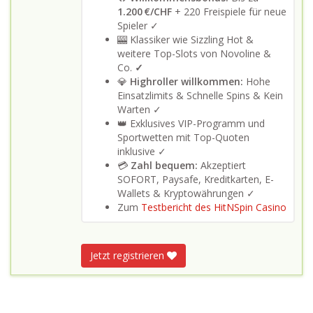
1.200 €/CHF
+ 220 Freispiele für neue
Spieler ✓
🎰 Klassiker wie Sizzling Hot &
weitere Top-Slots von Novoline &
Co.
✓
💎
Highroller willkommen:
Hohe
Einsatzlimits & Schnelle Spins & Kein
Warten ✓
👑 Exklusives VIP-Programm und
Sportwetten mit Top-Quoten
inklusive ✓
💳
Zahl bequem:
Akzeptiert
SOFORT, Paysafe, Kreditkarten, E-
Wallets & Kryptowährungen ✓
Zum
Testbericht des HitNSpin Casino
Jetzt registrieren