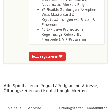
Novomatic
,
Merkur
, Bally
💳
Flexible Zahlungen
: Akzeptiert
Visa, Mastercard &
Kryptowährungen
wie Bitcoin &
Ethereum
🏆
Exklusive Promotionen
:
Regelmäßige
Reload-Boni,
Freispiele & VIP-Programm
Jetzt registrieren
Alle Spielhallen in Pugrad / Podgrad mit Adresse,
Öffnungszeiten und Kontaktmöglichkeiten
Spielhalle
Adresse
Öffnungszeiten
Kontaktinform