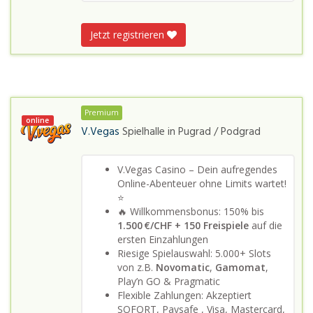
Jetzt registrieren
Premium
online
V.Vegas
Spielhalle in
Pugrad / Podgrad
V.Vegas Casino – Dein aufregendes
Online-Abenteuer ohne Limits wartet!
⭐
🔥 Willkommensbonus: 150% bis
1.500 €/CHF + 150 Freispiele
auf die
ersten Einzahlungen
Riesige Spielauswahl: 5.000+ Slots
von z.B.
Novomatic
,
Gamomat
,
Play’n GO & Pragmatic
Flexible Zahlungen: Akzeptiert
SOFORT, Paysafe , Visa, Mastercard,