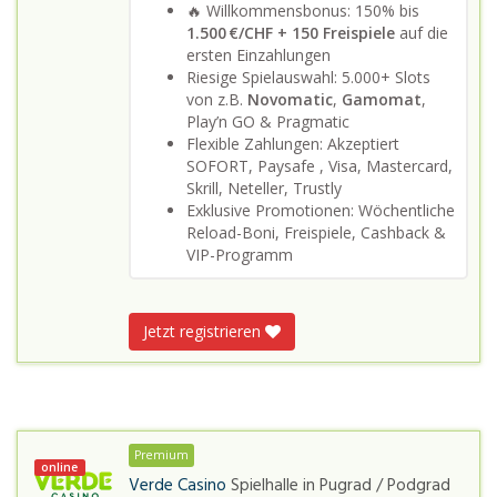
🔥 Willkommensbonus: 150% bis
1.500 €/CHF + 150 Freispiele
auf die
ersten Einzahlungen
Riesige Spielauswahl: 5.000+ Slots
von z.B.
Novomatic
,
Gamomat
,
Play’n GO & Pragmatic
Flexible Zahlungen: Akzeptiert
SOFORT, Paysafe , Visa, Mastercard,
Skrill, Neteller, Trustly
Exklusive Promotionen: Wöchentliche
Reload-Boni, Freispiele, Cashback &
VIP-Programm
Jetzt registrieren
Premium
online
Verde Casino
Spielhalle in
Pugrad / Podgrad