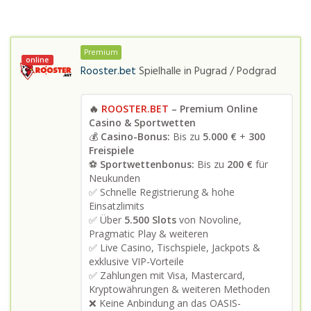
Premium
online
Rooster.bet
Spielhalle in
Pugrad / Podgrad
🔥
ROOSTER.BET
– Premium Online
Casino & Sportwetten
💰
Casino-Bonus:
Bis zu
5.000 €
+
300
Freispiele
⚽
Sportwettenbonus:
Bis zu
200 €
für
Neukunden
✅ Schnelle Registrierung & hohe
Einsatzlimits
✅ Über
5.500 Slots
von Novoline,
Pragmatic Play & weiteren
✅ Live Casino, Tischspiele, Jackpots &
exklusive VIP-Vorteile
✅ Zahlungen mit Visa, Mastercard,
Kryptowährungen & weiteren Methoden
❌ Keine Anbindung an das OASIS-