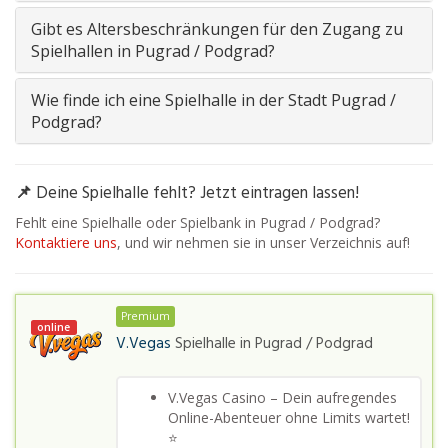
Gibt es Altersbeschränkungen für den Zugang zu
Spielhallen in Pugrad / Podgrad?
Wie finde ich eine Spielhalle in der Stadt Pugrad /
Podgrad?
📌
Deine Spielhalle fehlt? Jetzt eintragen lassen!
Fehlt eine Spielhalle oder Spielbank in Pugrad / Podgrad?
Kontaktiere uns
, und wir nehmen sie in unser Verzeichnis auf!
Premium
online
V.Vegas
Spielhalle in
Pugrad / Podgrad
V.Vegas Casino – Dein aufregendes
Online-Abenteuer ohne Limits wartet!
⭐