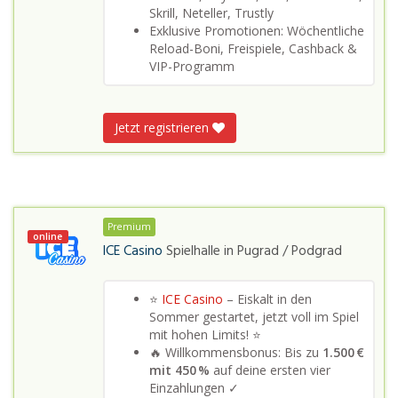
Skrill, Neteller, Trustly
Exklusive Promotionen: Wöchentliche
Reload-Boni, Freispiele, Cashback &
VIP-Programm
Jetzt registrieren
Premium
online
ICE Casino
Spielhalle in
Pugrad / Podgrad
⭐
ICE Casino
– Eiskalt in den
Sommer gestartet, jetzt voll im Spiel
mit hohen Limits! ⭐
🔥 Willkommensbonus: Bis zu
1.500 €
mit 450 %
auf deine ersten vier
Einzahlungen ✓