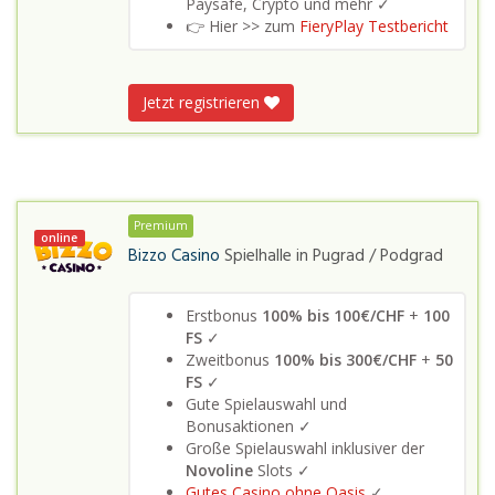
Paysafe, Crypto und mehr ✓
👉 Hier >> zum
FieryPlay Testbericht
Jetzt registrieren
Premium
online
Bizzo Casino
Spielhalle in
Pugrad / Podgrad
Erstbonus
100% bis 100€/CHF
+
100
FS
✓
Zweitbonus
100% bis 300€/CHF
+
50
FS
✓
Gute Spielauswahl und
Bonusaktionen ✓
Große Spielauswahl inklusiver der
Novoline
Slots ✓
Gutes Casino ohne Oasis
✓