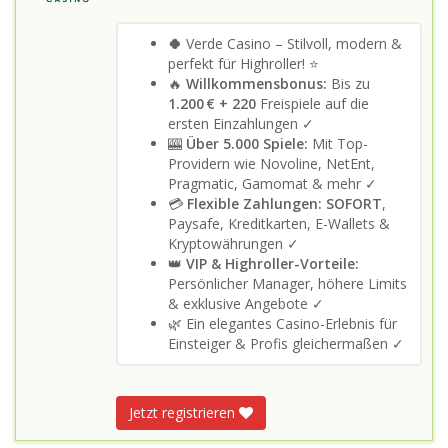
🍀
Verde Casino – Stilvoll, modern &
perfekt für Highroller! ⭐
🔥
Willkommensbonus:
Bis zu
1.200 € + 220
Freispiele auf die
ersten Einzahlungen ✓
🎰
Über 5.000 Spiele:
Mit Top-
Providern wie Novoline, NetEnt,
Pragmatic, Gamomat & mehr ✓
💳
Flexible Zahlungen:
SOFORT
,
Paysafe, Kreditkarten, E-Wallets &
Kryptowährungen ✓
👑
VIP & Highroller-Vorteile:
Persönlicher Manager, höhere Limits
& exklusive Angebote ✓
🌿 Ein elegantes Casino-Erlebnis für
Einsteiger & Profis gleichermaßen ✓
Jetzt registrieren