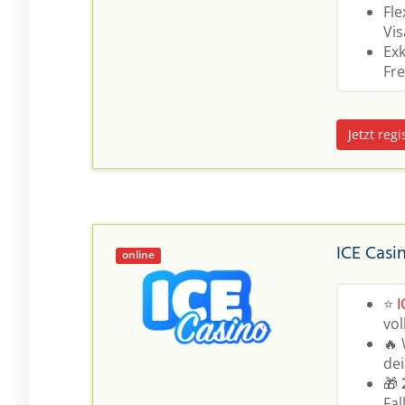
Fle
Vis
Exk
Fr
Jetzt reg
ICE Casi
online
⭐
I
vol
🔥
dei
🎁
Fa