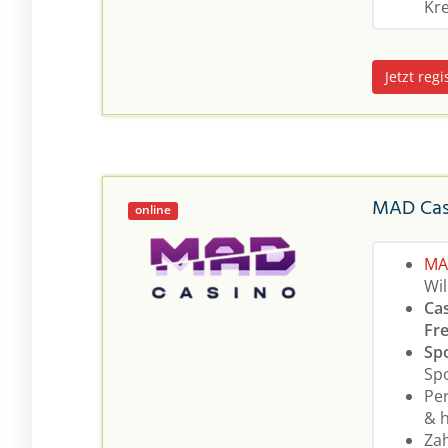
Kre
Jetzt reg
MAD Cas
online
MA
Wi
Ca
Fre
Sp
Sp
Per
& h
Zah