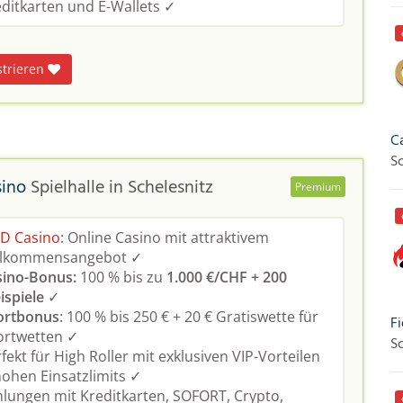
ditkarten und E-Wallets ✓
istrieren
C
S
ino
Spielhalle in
Schelesnitz
Premium
D Casino
: Online Casino mit attraktivem
llkommensangebot ✓
sino-Bonus:
100 % bis zu
1.000 €/CHF + 200
ispiele
✓
ortbonus
: 100 % bis 250 € + 20 € Gratiswette für
Fi
ortwetten ✓
S
fekt für High Roller mit exklusiven VIP-Vorteilen
ohen Einsatzlimits ✓
lungen mit Kreditkarten, SOFORT, Crypto,