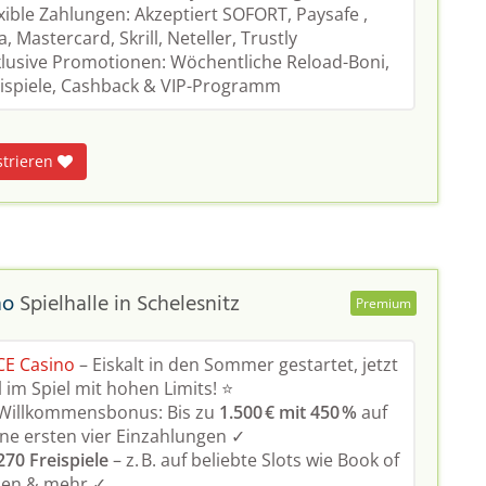
xible Zahlungen: Akzeptiert SOFORT, Paysafe ,
a, Mastercard, Skrill, Neteller, Trustly
lusive Promotionen: Wöchentliche Reload-Boni,
eispiele, Cashback & VIP-Programm
istrieren
no
Spielhalle in
Schelesnitz
Premium
CE Casino
– Eiskalt in den Sommer gestartet, jetzt
l im Spiel mit hohen Limits! ⭐
 Willkommensbonus: Bis zu
1.500 € mit 450 %
auf
ne ersten vier Einzahlungen ✓
270 Freispiele
– z. B. auf beliebte Slots wie Book of
llen & mehr ✓