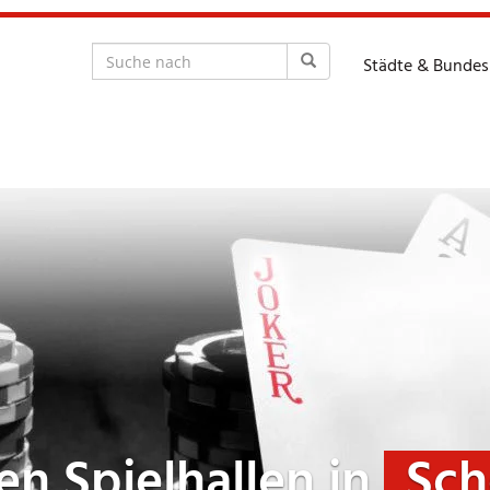
Städte & Bundes
en Spielhallen in
Sch