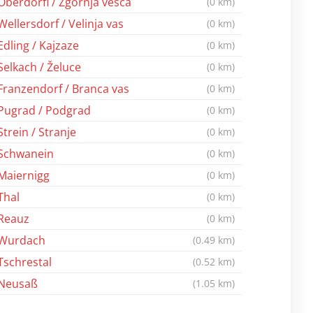
Oberdörfl / Zgornja vesca
(0 km)
Wellersdorf / Velinja vas
(0 km)
Edling / Kajzaze
(0 km)
Selkach / Želuce
(0 km)
Franzendorf / Branca vas
(0 km)
Pugrad / Podgrad
(0 km)
Strein / Stranje
(0 km)
Schwanein
(0 km)
Maiernigg
(0 km)
Thal
(0 km)
Reauz
(0 km)
Wurdach
(0.49 km)
Tschrestal
(0.52 km)
Neusaß
(1.05 km)