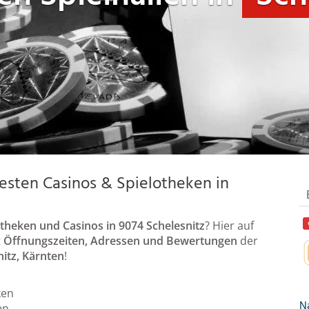
besten Casinos & Spielotheken in
lotheken und Casinos in 9074 Schelesnitz
? Hier auf
t
Öffnungszeiten, Adressen und Bewertungen
der
nitz, Kärnten
!
ken
N
en