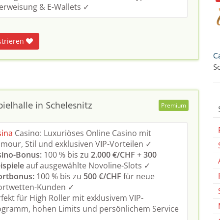
erweisung & E-Wallets ✓
istrieren
C
S
pielhalle in
Schelesnitz
Premium
sina
Casino: Luxuriöses Online Casino mit
mour, Stil und exklusiven VIP-Vorteilen ✓
sino-Bonus:
100 % bis zu
2.000 €/CHF + 300
ispiele
auf ausgewählte Novoline-Slots ✓
ortbonus:
100 % bis zu
500 €/CHF
für neue
ortwetten-Kunden ✓
fekt für High Roller mit exklusivem VIP-
ogramm, hohen Limits und persönlichem Service