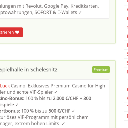
lungen mit Revolut, Google Pay, Kreditkarten,
yptowährungen, SOFORT & E-Wallets ✓
istrieren
Spielhalle in
Schelesnitz
Premium
PLuck
Casino: Exklusives Premium-Casino für High
ler und echte VIP-Spieler ✓
sino-Bonus:
100 % bis zu
2.000 €/CHF + 300
ispiele
✓
ortbonus:
100 % bis zu
500 €/CHF
✓
xuriöses VIP-Programm mit persönlichem
nager, extrem hohen Limits ✓