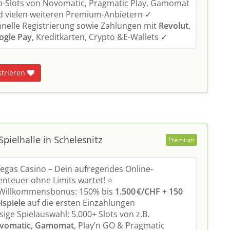
p-Slots von Novomatic, Pragmatic Play, Gamomat
d vielen weiteren Premium-Anbietern ✓
nelle Registrierung sowie Zahlungen mit
Revolut
,
ogle Pay
, Kreditkarten, Crypto &E-Wallets ✓
istrieren
Spielhalle in
Schelesnitz
Premium
egas Casino – Dein aufregendes Online-
nteuer ohne Limits wartet! ⭐
 Willkommensbonus: 150% bis
1.500 €/CHF + 150
ispiele
auf die ersten Einzahlungen
sige Spielauswahl: 5.000+ Slots von z.B.
vomatic
,
Gamomat
, Play’n GO & Pragmatic