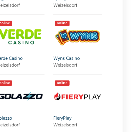
eizelsdorf
Weizelsdorf
online
online
erde Casino
Wyns Casino
eizelsdorf
Weizelsdorf
online
online
olazzo
FieryPlay
eizelsdorf
Weizelsdorf