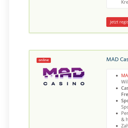
Kre
Jetzt reg
MAD Cas
online
MA
Wi
Ca
Fre
Sp
Sp
Per
& h
Zah