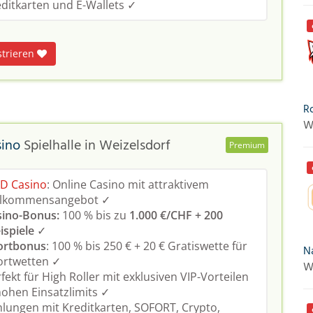
ditkarten und E-Wallets ✓
istrieren
R
W
ino
Spielhalle in
Weizelsdorf
Premium
D Casino
: Online Casino mit attraktivem
llkommensangebot ✓
sino-Bonus:
100 % bis zu
1.000 €/CHF + 200
ispiele
✓
ortbonus
: 100 % bis 250 € + 20 € Gratiswette für
N
ortwetten ✓
W
fekt für High Roller mit exklusiven VIP-Vorteilen
ohen Einsatzlimits ✓
lungen mit Kreditkarten, SOFORT, Crypto,