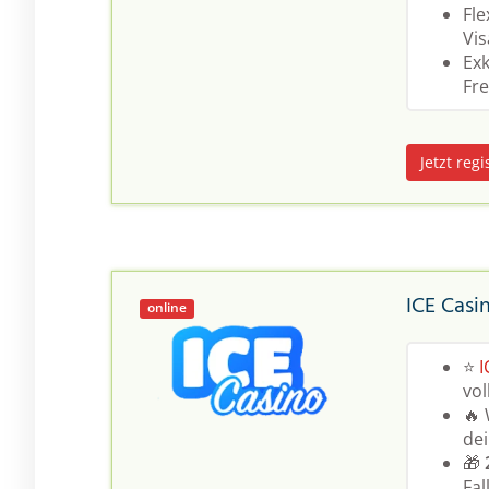
Fle
Vis
Exk
Fr
Jetzt reg
ICE Casi
online
⭐
I
vol
🔥
dei
🎁
Fa