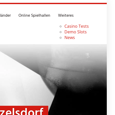
länder
Online Spielhallen
Weiteres
Casino Tests
Demo Slots
News
zelsdorf