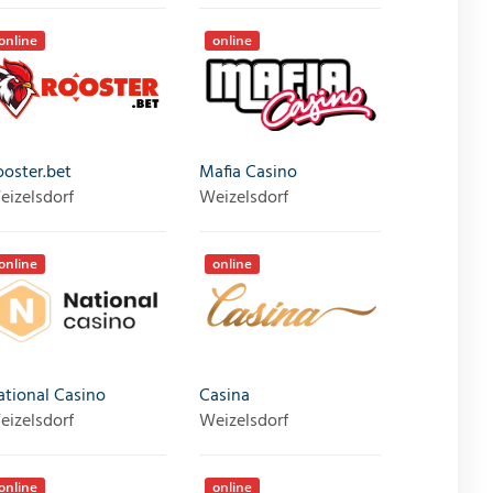
online
online
ooster.bet
Mafia Casino
eizelsdorf
Weizelsdorf
online
online
ational Casino
Casina
eizelsdorf
Weizelsdorf
online
online