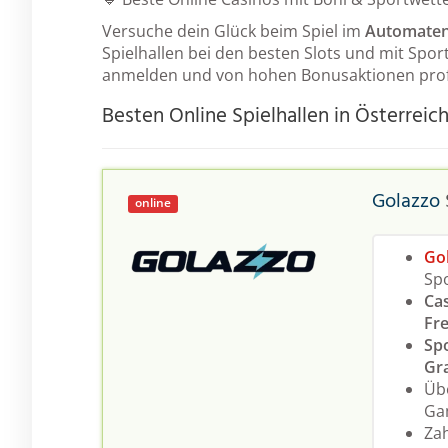
Versuche dein Glück beim Spiel im
Automaten
Spielhallen bei den besten Slots und mit Spor
anmelden und von hohen Bonusaktionen profi
Besten Online Spielhallen in Österrei
Golazzo
online
Go
Sp
Ca
Fre
Sp
Gr
Übe
Ga
Za