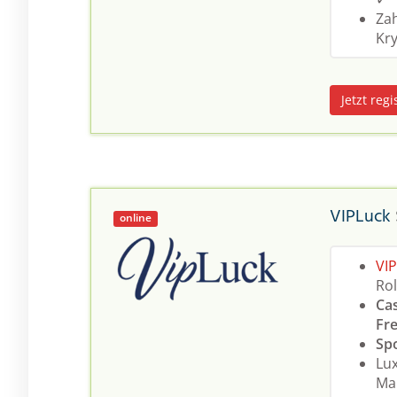
Zah
Kr
Jetzt reg
VIPLuck
online
VI
Rol
Ca
Fre
Sp
Lu
Ma