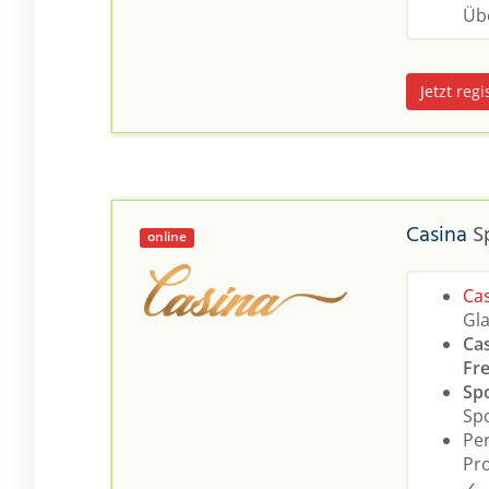
Üb
Jetzt reg
Casina
S
online
Ca
Gla
Ca
Fre
Sp
Sp
Per
Pr
✓