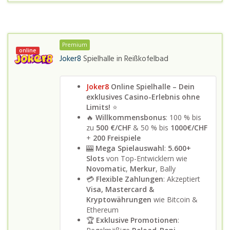
Premium
online
Joker8
Spielhalle in
Reißkofelbad
Joker8
Online Spielhalle – Dein
exklusives Casino-Erlebnis ohne
Limits!
⭐
🔥
Willkommensbonus
: 100 % bis
zu
500 €/CHF
& 50 % bis
1000€/CHF
+
200 Freispiele
🎰
Mega Spielauswahl
:
5.600+
Slots
von Top-Entwicklern wie
Novomatic
,
Merkur
, Bally
💳
Flexible Zahlungen
: Akzeptiert
Visa, Mastercard &
Kryptowährungen
wie Bitcoin &
Ethereum
🏆
Exklusive Promotionen
: