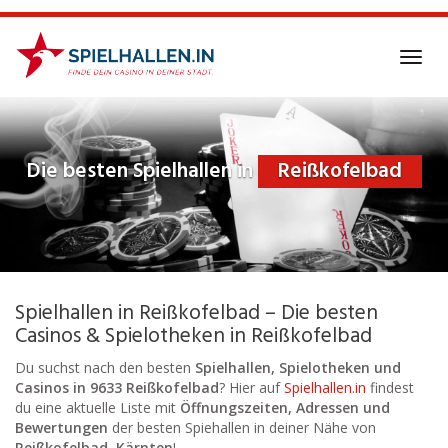
Skip
to
main
Toggl
content
navig
Die besten Spielhallen in
Reißkofelbad
Spielhallen in Reißkofelbad – Die besten
Casinos & Spielotheken in Reißkofelbad
Du suchst nach den besten
Spielhallen, Spielotheken und
Casinos in 9633 Reißkofelbad
? Hier auf
Spielhallen.in
findest
du eine aktuelle Liste mit
Öffnungszeiten, Adressen und
Bewertungen
der besten Spiehallen in deiner Nähe von
Reißkofelbad, Kärnten
!