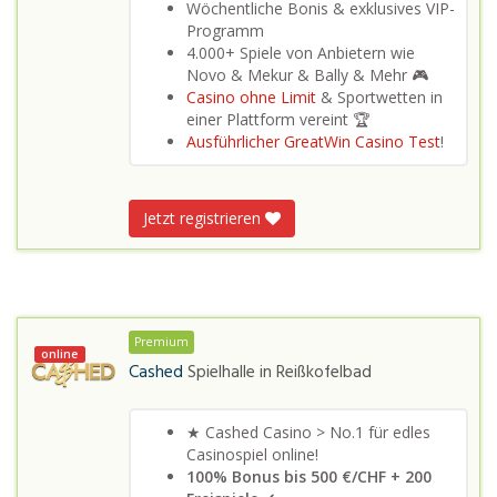
Wöchentliche Bonis & exklusives VIP-
Programm
4.000+ Spiele von Anbietern wie
Novo & Mekur & Bally & Mehr 🎮
Casino ohne Limit
& Sportwetten in
einer Plattform vereint 🏆
Ausführlicher GreatWin Casino Test
!
Jetzt registrieren
Premium
online
Cashed
Spielhalle in
Reißkofelbad
★ Cashed Casino > No.1 für edles
Casinospiel online!
100% Bonus bis 500 €/CHF + 200