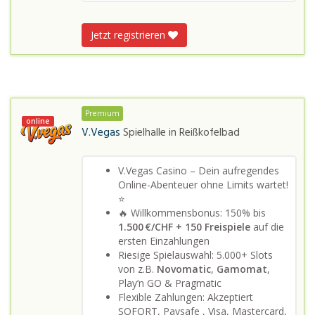
Jetzt registrieren
Premium
online
V.Vegas
Spielhalle in
Reißkofelbad
V.Vegas Casino – Dein aufregendes
Online-Abenteuer ohne Limits wartet!
⭐
🔥 Willkommensbonus: 150% bis
1.500 €/CHF + 150 Freispiele
auf die
ersten Einzahlungen
Riesige Spielauswahl: 5.000+ Slots
von z.B.
Novomatic
,
Gamomat
,
Play’n GO & Pragmatic
Flexible Zahlungen: Akzeptiert
SOFORT, Paysafe , Visa, Mastercard,