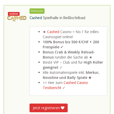
Premium
online
Cashed
Spielhalle in
Reißkofelbad
★
Cashed
Casino > No.1 für edles
Casinospiel online!
100% Bonus bis 500 €/CHF + 200
Freispiele ✓
Bonus Crab &
Weekly Reload-
Bonus
runden die Sache ab ★
Beste VIP – Club und für
High Roller
geeignet
✓
Alle Automatenspiele inkl.
Merkur,
Novoline und Bally Spiele ★
>> Hier zum
Cashed Casino
Testbericht
✓
Jetzt registrieren