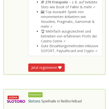
🎁
270 Freispiele
– z. B. auf beliebte
Slots wie Book of Fallen & mehr ✓
🎰 Top-Auswahl: Spiele von
renommierten Anbietern wie
Novoline, Pragmatic, Gamomat &
mehr ✓
🏆 Mehrfach ausgezeichnet und
betrieben von erfahrenen Profis der
Casino-Szene ✓
Gute Einzahlungsmethoden inklusive
SOFORT, Paysafecard und Crypto ✓
Jetzt registrieren
Premium
online
Slotoro
Spielhalle in
Reißkofelbad