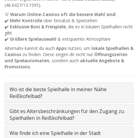
(46.6427/13.1595).
💡
Warum Online-Casinos oft die bessere Wahl sind:
✔️
Mehr Kontrolle
über Einsätze & Spielzeiten
✔️
Exklusive Boni & Freispiele
, die es in lokalen Spielhallen nicht
gibt
✔️
Größere Spielauswahl
& entspannte Atmosphäre
Alternativ kannst du auch
Apps
nutzen, um
lokale Spielhallen &
Casinos
zu finden. Diese zeigen dir nicht nur
Öffnungszeiten
und Spielautomaten
, sondern auch
aktuelle Angebote &
Promotions
.
Wo ist die beste Spielhalle in meiner Nähe
Reißkofelbad?
Gibt es Altersbeschränkungen für den Zugang zu
Spielhallen in Reißkofelbad?
Wie finde ich eine Spielhalle in der Stadt