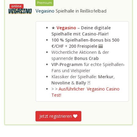
Premium
online
Vegasino
Spielhalle in
Reißkofelbad
★
Vegasino
– Deine digitale
Spielhalle mit Casino-Flair!
100 % Spielhallen-Bonus bis 500
€/CHF
+
200 Freispiele
🎰
Wöchentliche Aktionen & der
spannende
Bonus Crab
VIP-Programm
für echte Spielhallen-
Fans und Vielspieler
Klassiker der Spielhalle:
Merkur
,
Novoline
&
Bally
🃏
> >
Ausführlicher Vegasino Casino
Test!
Jetzt registrieren