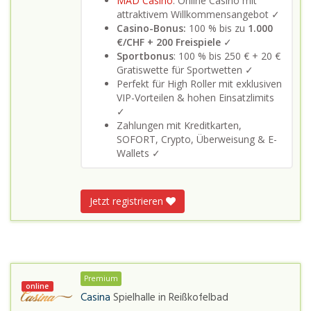
MAD Casino
: Online Casino mit
attraktivem Willkommensangebot ✓
Casino-Bonus:
100 % bis zu
1.000
€/CHF + 200 Freispiele
✓
Sportbonus
: 100 % bis 250 € + 20 €
Gratiswette für Sportwetten ✓
Perfekt für High Roller mit exklusiven
VIP-Vorteilen & hohen Einsatzlimits
✓
Zahlungen mit Kreditkarten,
SOFORT, Crypto, Überweisung & E-
Wallets ✓
Jetzt registrieren
Premium
online
Casina
Spielhalle in
Reißkofelbad