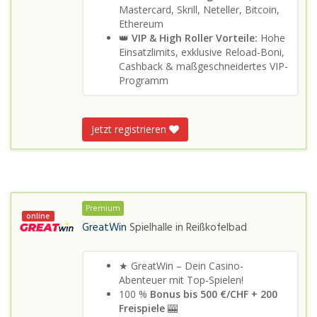
Mastercard, Skrill, Neteller, Bitcoin,
Ethereum
👑
VIP & High Roller Vorteile:
Hohe
Einsatzlimits, exklusive Reload-Boni,
Cashback & maßgeschneidertes VIP-
Programm
Jetzt registrieren
Premium
online
GreatWin
Spielhalle in
Reißkofelbad
★ GreatWin – Dein Casino-
Abenteuer mit Top-Spielen!
100 %
Bonus bis 500 €/CHF + 200
Freispiele
🎰