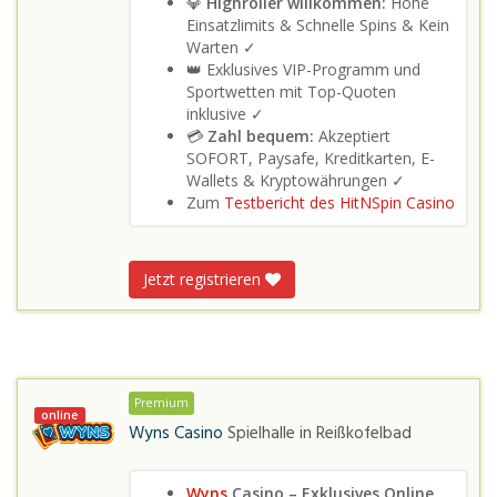
💎
Highroller willkommen:
Hohe
Einsatzlimits & Schnelle Spins & Kein
Warten ✓
👑 Exklusives VIP-Programm und
Sportwetten mit Top-Quoten
inklusive ✓
💳
Zahl bequem:
Akzeptiert
SOFORT, Paysafe, Kreditkarten, E-
Wallets & Kryptowährungen ✓
Zum
Testbericht des HitNSpin Casino
Jetzt registrieren
Premium
online
Wyns Casino
Spielhalle in
Reißkofelbad
Wyns
Casino – Exklusives Online