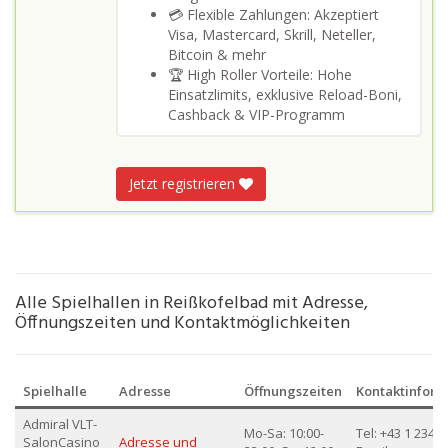
💳 Flexible Zahlungen: Akzeptiert
Visa, Mastercard, Skrill, Neteller,
Bitcoin & mehr
🏆 High Roller Vorteile: Hohe
Einsatzlimits, exklusive Reload-Boni,
Cashback & VIP-Programm
Jetzt registrieren
Alle Spielhallen in Reißkofelbad mit Adresse,
Öffnungszeiten und Kontaktmöglichkeiten
Spielhalle
Adresse
Öffnungszeiten
Kontaktinform
Admiral VLT-
Mo-Sa: 10:00-
Tel: +43 1 2345
SalonCasino
Adresse und