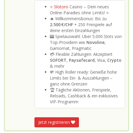
⭐
Slotoro
Casino – Dein neues
Online-Paradies ohne Limits! ⭐
🔥 Willkommensbonus: Bis zu
2.500 €/CHF
+ 250 Freispiele auf
deine ersten Einzahlungen
🎰 Spielauswahl: Über 5.000 Slots von
Top-Providern wie
Novoline
,
Gamomat, Pragmatic
💳 Flexible Zahlungen: Akzeptiert
SOFORT
,
Paysafecard
, Visa,
Crypto
& mehr
💸 High Roller ready: Genieße hohe
Limits bei Ein- & Auszahlungen –
ganz ohne Grenzen
🏆 Tägliche Aktionen, Freispiele,
Reloads, Cashback & ein exklusives
VIP-Programm
Jetzt registrieren