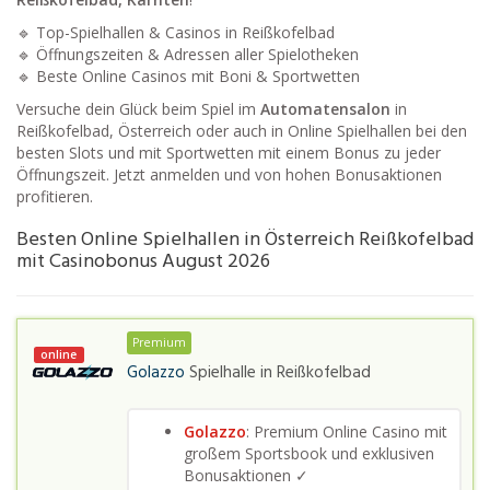
🔹 Top-Spielhallen & Casinos in Reißkofelbad
🔹 Öffnungszeiten & Adressen aller Spielotheken
🔹 Beste Online Casinos mit Boni & Sportwetten
Versuche dein Glück beim Spiel im
Automatensalon
in
Reißkofelbad, Österreich oder auch in Online Spielhallen bei den
besten Slots und mit Sportwetten mit einem Bonus zu jeder
Öffnungszeit. Jetzt anmelden und von hohen Bonusaktionen
profitieren.
Besten Online Spielhallen in Österreich Reißkofelbad
mit Casinobonus August 2026
Premium
online
Golazzo
Spielhalle in
Reißkofelbad
Golazzo
: Premium Online Casino mit
großem Sportsbook und exklusiven
Bonusaktionen ✓