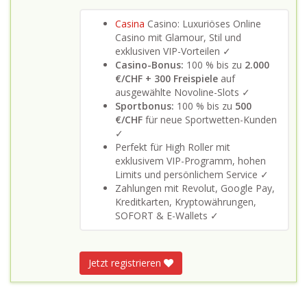
Casina
Casino: Luxuriöses Online
Casino mit Glamour, Stil und
exklusiven VIP-Vorteilen ✓
Casino-Bonus:
100 % bis zu
2.000
€/CHF + 300 Freispiele
auf
ausgewählte Novoline-Slots ✓
Sportbonus:
100 % bis zu
500
€/CHF
für neue Sportwetten-Kunden
✓
Perfekt für High Roller mit
exklusivem VIP-Programm, hohen
Limits und persönlichem Service ✓
Zahlungen mit Revolut, Google Pay,
Kreditkarten, Kryptowährungen,
SOFORT & E-Wallets ✓
Jetzt registrieren