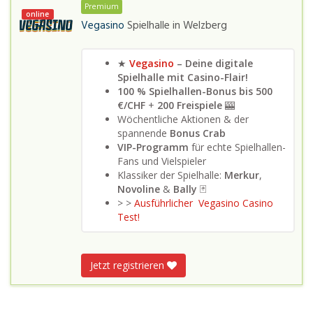
Premium
online
Vegasino
Spielhalle in
Welzberg
★
Vegasino
– Deine digitale
Spielhalle mit Casino-Flair!
100 % Spielhallen-Bonus bis 500
€/CHF
+
200 Freispiele
🎰
Wöchentliche Aktionen & der
spannende
Bonus Crab
VIP-Programm
für echte Spielhallen-
Fans und Vielspieler
Klassiker der Spielhalle:
Merkur
,
Novoline
&
Bally
🃏
> >
Ausführlicher Vegasino Casino
Test!
Jetzt registrieren