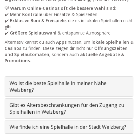
💡
Warum Online-Casinos oft die bessere Wahl sind:
✔️
Mehr Kontrolle
über Einsätze & Spielzeiten
✔️
Exklusive Boni & Freispiele
, die es in lokalen Spielhallen nicht
gibt
✔️
Größere Spielauswahl
& entspannte Atmosphäre
Alternativ kannst du auch
Apps
nutzen, um
lokale Spielhallen &
Casinos
zu finden. Diese zeigen dir nicht nur
Öffnungszeiten
und Spielautomaten
, sondern auch
aktuelle Angebote &
Promotions
.
Wo ist die beste Spielhalle in meiner Nähe
Welzberg?
Gibt es Altersbeschränkungen für den Zugang zu
Spielhallen in Welzberg?
Wie finde ich eine Spielhalle in der Stadt Welzberg?