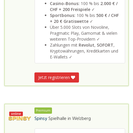
Casino-Bonus:
100 % bis
2.000 € /
CHF + 200 Freispiele
✓
Sportbonus:
100 % bis
500 € / CHF
+ 20 € Gratiswette
✓
Über 5.000 Slots von Novoline,
Pragmatic Play, Gamomat & vielen
weiteren Top-Providern ✓
Zahlungen mit
Revolut
,
SOFORT
,
Kryptowährungen, Kreditkarten und
E-Wallets ✓
Jetzt registrieren
Premium
online
Spinsy
Spielhalle in
Welzberg