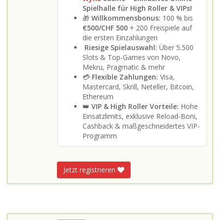
Spielhalle für High Roller & VIPs!
🎁
Willkommensbonus:
100 % bis
€500/CHF 500
+ 200 Freispiele auf
die ersten Einzahlungen
Riesige Spielauswahl:
Über 5.500
Slots & Top-Games von Novo,
Mekru, Pragmatic & mehr
💳
Flexible Zahlungen:
Visa,
Mastercard, Skrill, Neteller, Bitcoin,
Ethereum
👑
VIP & High Roller Vorteile:
Hohe
Einsatzlimits, exklusive Reload-Boni,
Cashback & maßgeschneidertes VIP-
Programm
Jetzt registrieren