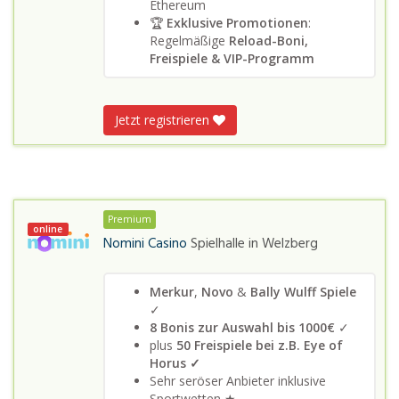
Ethereum
🏆
Exklusive Promotionen
:
Regelmäßige
Reload-Boni,
Freispiele & VIP-Programm
Jetzt registrieren
Premium
online
Nomini Casino
Spielhalle in
Welzberg
Merkur
,
Novo
&
Bally Wulff Spiele
✓
8 Bonis zur Auswahl bis 1000€
✓
plus
50 Freispiele bei z.B. Eye of
Horus ✓
Sehr seröser Anbieter inklusive
Sportwetten ★