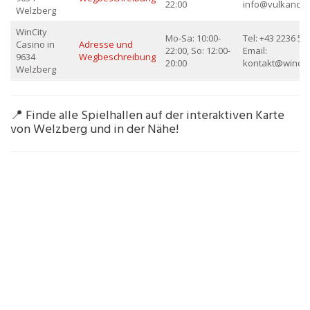
22:00
info@vulkancas
Welzberg
WinCity
Mo-Sa: 10:00-
Tel: +43 2236 56
Casino in
Adresse und
22:00, So: 12:00-
Email:
9634
Wegbeschreibung
20:00
kontakt@wincity
Welzberg
📍 Finde alle Spielhallen auf der interaktiven Karte
von Welzberg und in der Nähe!