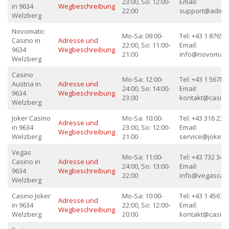
23:00, So: 12:00-
Email:
in 9634
Wegbeschreibung
22:00
support@admira
Welzberg
Novomatic
Mo-Sa: 09:00-
Tel: +43 1 87654
Casino in
Adresse und
22:00, So: 11:00-
Email:
9634
Wegbeschreibung
21:00
info@novomatic
Welzberg
Casino
Mo-Sa: 12:00-
Tel: +43 1 56789
Austria in
Adresse und
24:00, So: 14:00-
Email:
9634
Wegbeschreibung
23:00
kontakt@casino
Welzberg
Joker Casino
Mo-Sa: 10:00-
Tel: +43 316 234
Adresse und
in 9634
23:00, So: 12:00-
Email:
Wegbeschreibung
Welzberg
21:00
service@jokerca
Vegas
Mo-Sa: 11:00-
Tel: +43 732 345
Casino in
Adresse und
24:00, So: 13:00-
Email:
9634
Wegbeschreibung
22:00
info@vegascasi
Welzberg
Casino Joker
Mo-Sa: 10:00-
Tel: +43 1 45678
Adresse und
in 9634
22:00, So: 12:00-
Email:
Wegbeschreibung
Welzberg
20:00
kontakt@casino