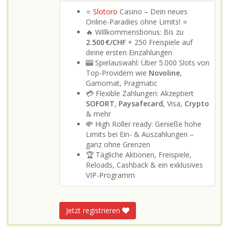
⭐
Slotoro
Casino – Dein neues
Online-Paradies ohne Limits! ⭐
🔥 Willkommensbonus: Bis zu
2.500 €/CHF
+ 250 Freispiele auf
deine ersten Einzahlungen
🎰 Spielauswahl: Über 5.000 Slots von
Top-Providern wie
Novoline
,
Gamomat, Pragmatic
💳 Flexible Zahlungen: Akzeptiert
SOFORT
,
Paysafecard
, Visa,
Crypto
& mehr
💸 High Roller ready: Genieße hohe
Limits bei Ein- & Auszahlungen –
ganz ohne Grenzen
🏆 Tägliche Aktionen, Freispiele,
Reloads, Cashback & ein exklusives
VIP-Programm
Jetzt registrieren