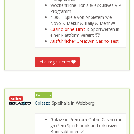
Wöchentliche Bonis & exklusives VIP-
Programm
4.000+ Spiele von Anbietern wie
Novo & Mekur & Bally & Mehr 🎮
Casino ohne Limit
& Sportwetten in
einer Plattform vereint 🏆
Ausführlicher GreatWin Casino Test
!
Jetzt registrieren
Premium
online
Golazzo
Spielhalle in
Welzberg
Golazzo
: Premium Online Casino mit
großem Sportsbook und exklusiven
Bonusaktionen ✓