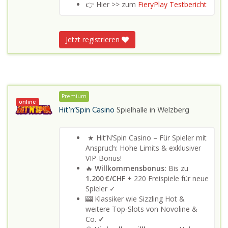
👉 Hier >> zum
FieryPlay Testbericht
Jetzt registrieren
Premium
online
Hit’n’Spin Casino
Spielhalle in
Welzberg
★ Hit’N’Spin Casino – Für Spieler mit
Anspruch: Hohe Limits & exklusiver
VIP-Bonus!
🔥
Willkommensbonus:
Bis zu
1.200 €/CHF
+ 220 Freispiele für neue
Spieler ✓
🎰 Klassiker wie Sizzling Hot &
weitere Top-Slots von Novoline &
Co.
✓