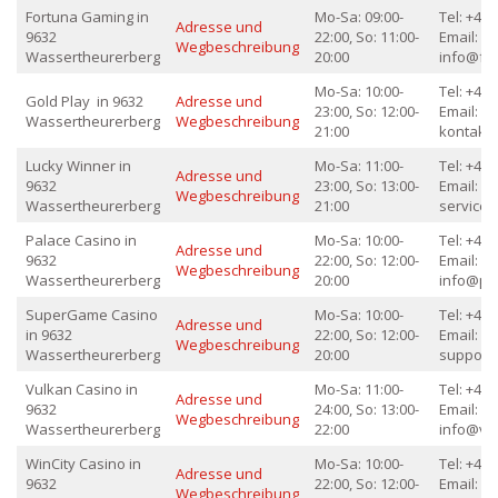
Fortuna Gaming in
Mo-Sa: 09:00-
Tel: +43 
Adresse und
9632
22:00, So: 11:00-
Email:
Wegbeschreibung
Wassertheurerberg
20:00
info@fo
Mo-Sa: 10:00-
Tel: +43 
Gold Play in 9632
Adresse und
23:00, So: 12:00-
Email:
Wassertheurerberg
Wegbeschreibung
21:00
kontakt@
Lucky Winner in
Mo-Sa: 11:00-
Tel: +43 
Adresse und
9632
23:00, So: 13:00-
Email:
Wegbeschreibung
Wassertheurerberg
21:00
service@
Palace Casino in
Mo-Sa: 10:00-
Tel: +43 
Adresse und
9632
22:00, So: 12:00-
Email:
Wegbeschreibung
Wassertheurerberg
20:00
info@pal
SuperGame Casino
Mo-Sa: 10:00-
Tel: +43 
Adresse und
in 9632
22:00, So: 12:00-
Email:
Wegbeschreibung
Wassertheurerberg
20:00
support
Vulkan Casino in
Mo-Sa: 11:00-
Tel: +43 
Adresse und
9632
24:00, So: 13:00-
Email:
Wegbeschreibung
Wassertheurerberg
22:00
info@vul
WinCity Casino in
Mo-Sa: 10:00-
Tel: +43 
Adresse und
9632
22:00, So: 12:00-
Email:
Wegbeschreibung