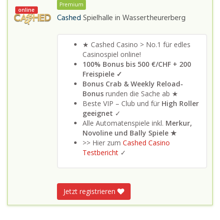
Premium
online
Cashed
Spielhalle in
Wassertheurerberg
★ Cashed Casino > No.1 für edles
Casinospiel online!
100% Bonus bis 500 €/CHF + 200
Freispiele ✓
Bonus Crab &
Weekly Reload-
Bonus
runden die Sache ab ★
Beste VIP – Club und für
High Roller
geeignet
✓
Alle Automatenspiele inkl.
Merkur,
Novoline und Bally Spiele ★
>> Hier zum
Cashed Casino
Testbericht
✓
Jetzt registrieren