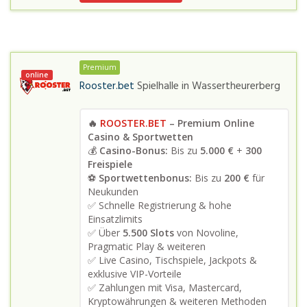
Premium
online
Rooster.bet
Spielhalle in
Wassertheurerberg
🔥
ROOSTER.BET
– Premium Online
Casino & Sportwetten
💰
Casino-Bonus:
Bis zu
5.000 €
+
300
Freispiele
⚽
Sportwettenbonus:
Bis zu
200 €
für
Neukunden
✅ Schnelle Registrierung & hohe
Einsatzlimits
✅ Über
5.500 Slots
von Novoline,
Pragmatic Play & weiteren
✅ Live Casino, Tischspiele, Jackpots &
exklusive VIP-Vorteile
✅ Zahlungen mit Visa, Mastercard,
Kryptowährungen & weiteren Methoden