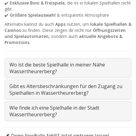
✔️
Exklusive Boni & Freispiele
, die es in lokalen Spielhallen nicht
gibt
✔️
Größere Spielauswahl
& entspannte Atmosphäre
Alternativ kannst du auch
Apps
nutzen, um
lokale Spielhallen &
Casinos
zu finden. Diese zeigen dir nicht nur
Öffnungszeiten
und Spielautomaten
, sondern auch
aktuelle Angebote &
Promotions
.
Wo ist die beste Spielhalle in meiner Nähe
Wassertheurerberg?
Gibt es Altersbeschränkungen für den Zugang zu
Spielhallen in Wassertheurerberg?
Wie finde ich eine Spielhalle in der Stadt
Wassertheurerberg?