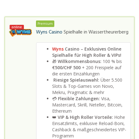
Premium
online
Wyns Casino
Spielhalle in
Wassertheurerberg
Wyns
Casino – Exklusives Online
Spielhalle für High Roller & VIPs!
🎁
Willkommensbonus:
100 % bis
€500/CHF 500
+ 200 Freispiele auf
die ersten Einzahlungen
Riesige Spielauswahl:
Über 5.500
Slots & Top-Games von Novo,
Mekru, Pragmatic & mehr
💳
Flexible Zahlungen:
Visa,
Mastercard, Skrill, Neteller, Bitcoin,
Ethereum
👑
VIP & High Roller Vorteile:
Hohe
Einsatzlimits, exklusive Reload-Boni,
Cashback & maßgeschneidertes VIP-
Programm