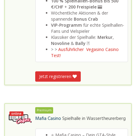
100 % Spielhallen-Bonus bis 500
€/CHF
+
200 Freispiele
🎰
Wöchentliche Aktionen & der
spannende
Bonus Crab
VIP-Programm
für echte Spielhallen-
Fans und Vielspieler
Klassiker der Spielhalle:
Merkur
,
Novoline
&
Bally
🃏
> >
Ausführlicher Vegasino Casino
Test!
Jetzt registrieren
Premium
online
Mafia Casino
Spielhalle in
Wassertheurerberg
⭐ Mafia Casino – Dein GTA-Style