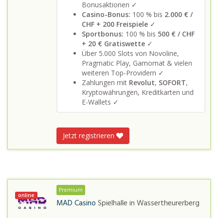
Bonusaktionen ✓
Casino-Bonus:
100 % bis
2.000 € /
CHF + 200 Freispiele
✓
Sportbonus:
100 % bis
500 € / CHF
+ 20 € Gratiswette
✓
Über 5.000 Slots von Novoline,
Pragmatic Play, Gamomat & vielen
weiteren Top-Providern ✓
Zahlungen mit
Revolut
,
SOFORT
,
Kryptowährungen, Kreditkarten und
E-Wallets ✓
Jetzt registrieren
Premium
online
MAD Casino
Spielhalle in
Wassertheurerberg