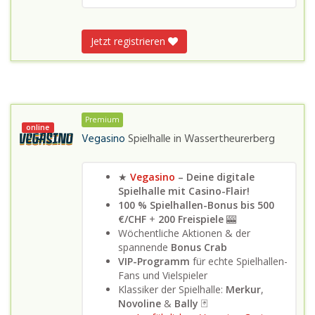
Jetzt registrieren
Premium
online
Vegasino
Spielhalle in
Wassertheurerberg
★
Vegasino
– Deine digitale
Spielhalle mit Casino-Flair!
100 % Spielhallen-Bonus bis 500
€/CHF
+
200 Freispiele
🎰
Wöchentliche Aktionen & der
spannende
Bonus Crab
VIP-Programm
für echte Spielhallen-
Fans und Vielspieler
Klassiker der Spielhalle:
Merkur
,
Novoline
&
Bally
🃏