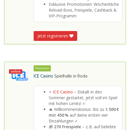
Exklusive Promotionen: Wöchentliche
Reload-Boni, Freispiele, Cashback &
VIP-Programm
Jetzt registrieren
Premium
online
ICE Casino
Spielhalle in
Roda
⭐
ICE Casino
– Eiskalt in den
Sommer gestartet, jetzt voll im Spiel
mit hohen Limits! ⭐
🔥 Willkommensbonus: Bis zu
1.500 €
mit 450 %
auf deine ersten vier
Einzahlungen ✓
🎁
270 Freispiele
– z. B. auf beliebte