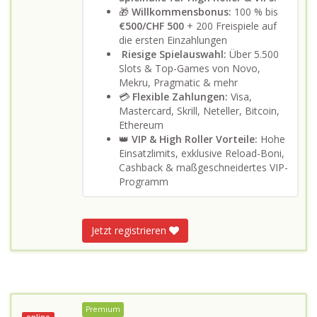
🎁
Willkommensbonus:
100 % bis
€500/CHF 500
+ 200 Freispiele auf
die ersten Einzahlungen
Riesige Spielauswahl:
Über 5.500
Slots & Top-Games von Novo,
Mekru, Pragmatic & mehr
💳
Flexible Zahlungen:
Visa,
Mastercard, Skrill, Neteller, Bitcoin,
Ethereum
👑
VIP & High Roller Vorteile:
Hohe
Einsatzlimits, exklusive Reload-Boni,
Cashback & maßgeschneidertes VIP-
Programm
Jetzt registrieren
Premium