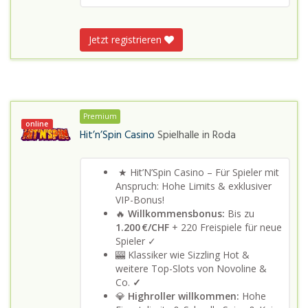
Jetzt registrieren
Premium
online
Hit’n’Spin Casino
Spielhalle in
Roda
★ Hit’N’Spin Casino – Für Spieler mit
Anspruch: Hohe Limits & exklusiver
VIP-Bonus!
🔥
Willkommensbonus:
Bis zu
1.200 €/CHF
+ 220 Freispiele für neue
Spieler ✓
🎰 Klassiker wie Sizzling Hot &
weitere Top-Slots von Novoline &
Co.
✓
💎
Highroller willkommen:
Hohe