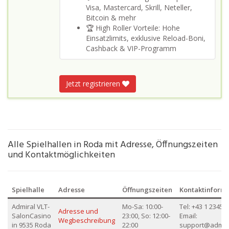
Visa, Mastercard, Skrill, Neteller,
Bitcoin & mehr
🏆 High Roller Vorteile: Hohe
Einsatzlimits, exklusive Reload-Boni,
Cashback & VIP-Programm
Jetzt registrieren
Alle Spielhallen in Roda mit Adresse, Öffnungszeiten
und Kontaktmöglichkeiten
Spielhalle
Adresse
Öffnungszeiten
Kontaktinform
Admiral VLT-
Mo-Sa: 10:00-
Tel: +43 1 23456
Adresse und
SalonCasino
23:00, So: 12:00-
Email:
Wegbeschreibung
in 9535 Roda
22:00
support@admira