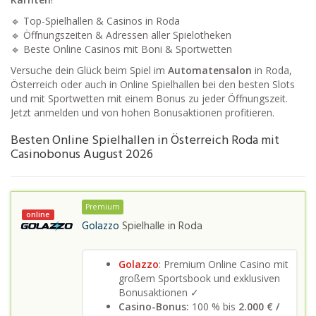
🔹 Top-Spielhallen & Casinos in Roda
🔹 Öffnungszeiten & Adressen aller Spielotheken
🔹 Beste Online Casinos mit Boni & Sportwetten
Versuche dein Glück beim Spiel im
Automatensalon
in Roda,
Österreich oder auch in Online Spielhallen bei den besten Slots
und mit Sportwetten mit einem Bonus zu jeder Öffnungszeit.
Jetzt anmelden und von hohen Bonusaktionen profitieren.
Besten Online Spielhallen in Österreich Roda mit
Casinobonus August 2026
Premium
online
Golazzo
Spielhalle in
Roda
Golazzo
: Premium Online Casino mit
großem Sportsbook und exklusiven
Bonusaktionen ✓
Casino-Bonus:
100 % bis
2.000 € /