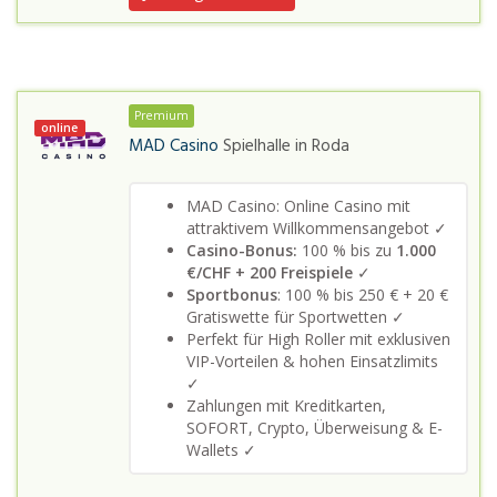
Premium
online
MAD Casino
Spielhalle in
Roda
MAD Casino: Online Casino mit
attraktivem Willkommensangebot ✓
Casino-Bonus:
100 % bis zu
1.000
€/CHF + 200 Freispiele
✓
Sportbonus
: 100 % bis 250 € + 20 €
Gratiswette für Sportwetten ✓
Perfekt für High Roller mit exklusiven
VIP-Vorteilen & hohen Einsatzlimits
✓
Zahlungen mit Kreditkarten,
SOFORT, Crypto, Überweisung & E-
Wallets ✓