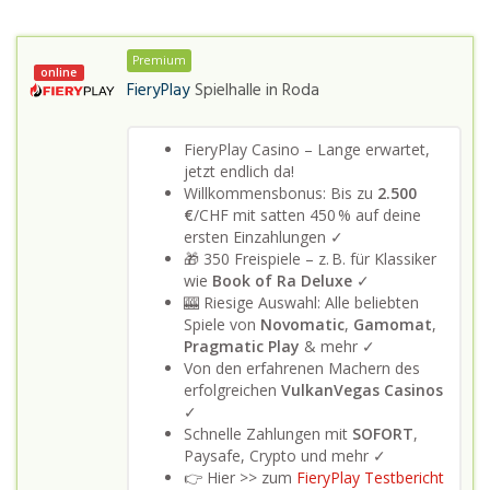
Premium
online
FieryPlay
Spielhalle in
Roda
FieryPlay Casino – Lange erwartet,
jetzt endlich da!
Willkommensbonus: Bis zu
2.500
€
/CHF mit satten 450 % auf deine
ersten Einzahlungen ✓
🎁 350 Freispiele – z. B. für Klassiker
wie
Book of Ra Deluxe
✓
🎰 Riesige Auswahl: Alle beliebten
Spiele von
Novomatic
,
Gamomat
,
Pragmatic Play
& mehr ✓
Von den erfahrenen Machern des
erfolgreichen
VulkanVegas Casinos
✓
Schnelle Zahlungen mit
SOFORT
,
Paysafe, Crypto und mehr ✓
👉 Hier >> zum
FieryPlay Testbericht