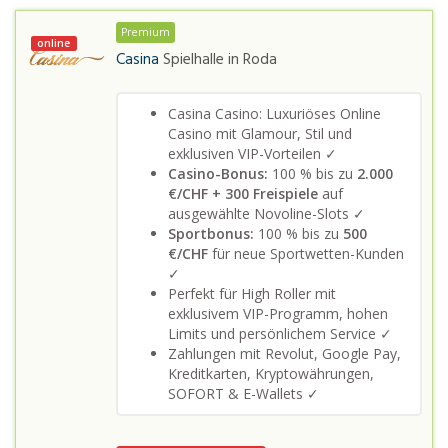
Premium
online
Casina
Spielhalle in
Roda
Casina Casino: Luxuriöses Online
Casino mit Glamour, Stil und
exklusiven VIP-Vorteilen ✓
Casino-Bonus:
100 % bis zu
2.000
€/CHF + 300 Freispiele
auf
ausgewählte Novoline-Slots ✓
Sportbonus:
100 % bis zu
500
€/CHF
für neue Sportwetten-Kunden
✓
Perfekt für High Roller mit
exklusivem VIP-Programm, hohen
Limits und persönlichem Service ✓
Zahlungen mit Revolut, Google Pay,
Kreditkarten, Kryptowährungen,
SOFORT & E-Wallets ✓