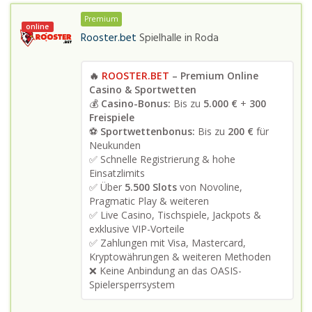
Premium
online
Rooster.bet
Spielhalle in
Roda
🔥
ROOSTER.BET
– Premium Online
Casino & Sportwetten
💰
Casino-Bonus:
Bis zu
5.000 €
+
300
Freispiele
⚽
Sportwettenbonus:
Bis zu
200 €
für
Neukunden
✅ Schnelle Registrierung & hohe
Einsatzlimits
✅ Über
5.500 Slots
von Novoline,
Pragmatic Play & weiteren
✅ Live Casino, Tischspiele, Jackpots &
exklusive VIP-Vorteile
✅ Zahlungen mit Visa, Mastercard,
Kryptowährungen & weiteren Methoden
❌ Keine Anbindung an das OASIS-
Spielersperrsystem