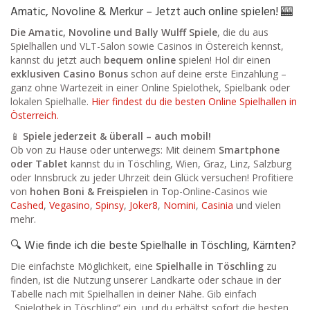
Amatic, Novoline & Merkur – Jetzt auch online spielen! 🎰
Die Amatic, Novoline und Bally Wulff Spiele
, die du aus
Spielhallen und VLT-Salon sowie Casinos in Östereich kennst,
kannst du jetzt auch
bequem online
spielen! Hol dir einen
exklusiven Casino Bonus
schon auf deine erste Einzahlung –
ganz ohne Wartezeit in einer Online Spielothek, Spielbank oder
lokalen Spielhalle.
Hier findest du die besten Online Spielhallen in
Österreich.
📱
Spiele jederzeit & überall – auch mobil!
Ob von zu Hause oder unterwegs: Mit deinem
Smartphone
oder Tablet
kannst du in Töschling, Wien, Graz, Linz, Salzburg
oder Innsbruck zu jeder Uhrzeit dein Glück versuchen! Profitiere
von
hohen Boni & Freispielen
in Top-Online-Casinos wie
Cashed
,
Vegasino
,
Spinsy
,
Joker8
,
Nomini
,
Casinia
und vielen
mehr.
🔍 Wie finde ich die beste Spielhalle in Töschling, Kärnten?
Die einfachste Möglichkeit, eine
Spielhalle in Töschling
zu
finden, ist die Nutzung unserer Landkarte oder schaue in der
Tabelle nach mit Spielhallen in deiner Nähe. Gib einfach
„Spielothek in Töschling“ ein, und du erhältst sofort die besten