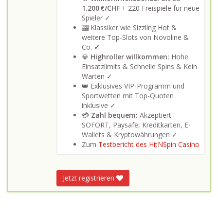
1.200 €/CHF
+ 220 Freispiele für neue
Spieler ✓
🎰 Klassiker wie Sizzling Hot &
weitere Top-Slots von Novoline &
Co.
✓
💎
Highroller willkommen:
Hohe
Einsatzlimits & Schnelle Spins & Kein
Warten ✓
👑 Exklusives VIP-Programm und
Sportwetten mit Top-Quoten
inklusive ✓
💳
Zahl bequem:
Akzeptiert
SOFORT, Paysafe, Kreditkarten, E-
Wallets & Kryptowährungen ✓
Zum
Testbericht des HitNSpin Casino
Jetzt registrieren