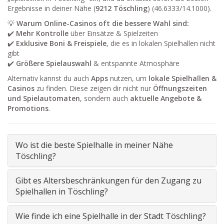
Ergebnisse in deiner Nähe (
9212 Töschling
) (46.6333/14.1000).
💡
Warum Online-Casinos oft die bessere Wahl sind:
✔️
Mehr Kontrolle
über Einsätze & Spielzeiten
✔️
Exklusive Boni & Freispiele
, die es in lokalen Spielhallen nicht
gibt
✔️
Größere Spielauswahl
& entspannte Atmosphäre
Alternativ kannst du auch
Apps
nutzen, um
lokale Spielhallen &
Casinos
zu finden. Diese zeigen dir nicht nur
Öffnungszeiten
und Spielautomaten
, sondern auch
aktuelle Angebote &
Promotions
.
Wo ist die beste Spielhalle in meiner Nähe
Töschling?
Gibt es Altersbeschränkungen für den Zugang zu
Spielhallen in Töschling?
Wie finde ich eine Spielhalle in der Stadt Töschling?