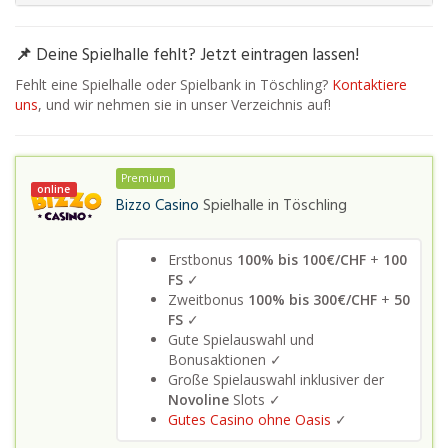
📌
Deine Spielhalle fehlt? Jetzt eintragen lassen!
Fehlt eine Spielhalle oder Spielbank in Töschling?
Kontaktiere
uns
, und wir nehmen sie in unser Verzeichnis auf!
Premium
online
Bizzo Casino
Spielhalle in
Töschling
Erstbonus
100% bis 100€/CHF
+
100
FS
✓
Zweitbonus
100% bis 300€/CHF
+
50
FS
✓
Gute Spielauswahl und
Bonusaktionen ✓
Große Spielauswahl inklusiver der
Novoline
Slots ✓
Gutes Casino ohne Oasis
✓