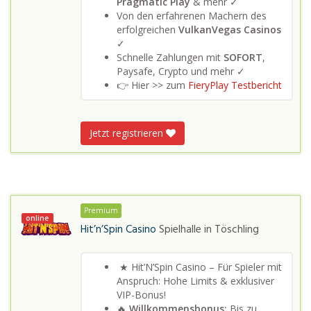
Pragmatic Play
& mehr ✓
Von den erfahrenen Machern des
erfolgreichen
VulkanVegas Casinos
✓
Schnelle Zahlungen mit
SOFORT
,
Paysafe, Crypto und mehr ✓
👉 Hier >> zum
FieryPlay Testbericht
Jetzt registrieren
Premium
online
Hit’n’Spin Casino
Spielhalle in
Töschling
★ Hit’N’Spin Casino – Für Spieler mit
Anspruch: Hohe Limits & exklusiver
VIP-Bonus!
🔥
Willkommensbonus:
Bis zu