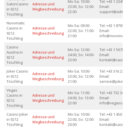
Mo-Sa: 10:00-
Tel: +43 1 23456
SalonCasino
Adresse und
23:00, So: 12:00-
Email:
in 9212
Wegbeschreibung
22:00
support@admira
Töschling
Novomatic
Mo-Sa: 09:00-
Tel: +43 1 87654
Casino in
Adresse und
22:00, So: 11:00-
Email:
9212
Wegbeschreibung
21:00
info@novomatic
Töschling
Casino
Mo-Sa: 12:00-
Tel: +43 1 56789
Austria in
Adresse und
24:00, So: 14:00-
Email:
9212
Wegbeschreibung
23:00
kontakt@casino
Töschling
Joker Casino
Mo-Sa: 10:00-
Tel: +43 316 234
Adresse und
in 9212
23:00, So: 12:00-
Email:
Wegbeschreibung
Töschling
21:00
service@jokerca
Vegas
Mo-Sa: 11:00-
Tel: +43 732 345
Casino in
Adresse und
24:00, So: 13:00-
Email:
9212
Wegbeschreibung
22:00
info@vegascasi
Töschling
Casino Joker
Mo-Sa: 10:00-
Tel: +43 1 45678
Adresse und
in 9212
22:00, So: 12:00-
Email:
Wegbeschreibung
Töschling
20:00
kontakt@casino