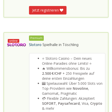
Jetzt registrieren
Premium
online
Slotoro
Spielhalle in
Töschling
⭐ Slotoro Casino – Dein neues
Online-Paradies ohne Limits! ⭐
🔥 Willkommensbonus: Bis zu
2.500 €/CHF
+ 250 Freispiele auf
deine ersten Einzahlungen
🎰 Spielauswahl: Über 5.000 Slots von
Top-Providern wie
Novoline
,
Gamomat, Pragmatic
💳 Flexible Zahlungen: Akzeptiert
SOFORT
,
Paysafecard
, Visa,
Crypto
& mehr