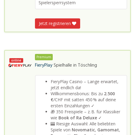
Spielersperrsystem
Jetzt registrieren
Premium
online
FieryPlay
Spielhalle in
Töschling
FieryPlay Casino – Lange erwartet,
jetzt endlich da!
Willkommensbonus: Bis zu
2.500
€
/CHF mit satten 450 % auf deine
ersten Einzahlungen ✓
🎁 350 Freispiele – z. B. für Klassiker
wie
Book of Ra Deluxe
✓
🎰 Riesige Auswahl: Alle beliebten
Spiele von
Novomatic
,
Gamomat
,