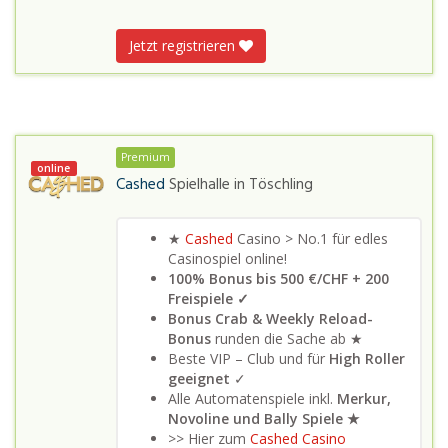
Jetzt registrieren
Premium
online
Cashed
Spielhalle in
Töschling
★
Cashed
Casino > No.1 für edles
Casinospiel online!
100% Bonus bis 500 €/CHF + 200
Freispiele ✓
Bonus Crab &
Weekly Reload-
Bonus
runden die Sache ab ★
Beste VIP – Club und für
High Roller
geeignet
✓
Alle Automatenspiele inkl.
Merkur,
Novoline und Bally Spiele ★
>> Hier zum
Cashed Casino