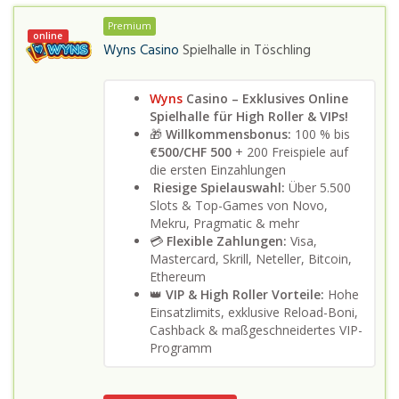
Premium
online
Wyns Casino
Spielhalle in
Töschling
Wyns
Casino – Exklusives Online
Spielhalle für High Roller & VIPs!
🎁
Willkommensbonus:
100 % bis
€500/CHF 500
+ 200 Freispiele auf
die ersten Einzahlungen
Riesige Spielauswahl:
Über 5.500
Slots & Top-Games von Novo,
Mekru, Pragmatic & mehr
💳
Flexible Zahlungen:
Visa,
Mastercard, Skrill, Neteller, Bitcoin,
Ethereum
👑
VIP & High Roller Vorteile:
Hohe
Einsatzlimits, exklusive Reload-Boni,
Cashback & maßgeschneidertes VIP-
Programm