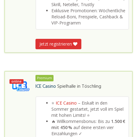
Skrill, Neteller, Trustly
Exklusive Promotionen: Wöchentliche
Reload-Boni, Freispiele, Cashback &
VIP-Programm
Jetzt registrieren
Premium
online
ICE Casino
Spielhalle in
Töschling
⭐
ICE Casino
– Eiskalt in den
Sommer gestartet, jetzt voll im Spiel
mit hohen Limits! ⭐
🔥 Willkommensbonus: Bis zu
1.500 €
mit 450 %
auf deine ersten vier
Einzahlungen ✓