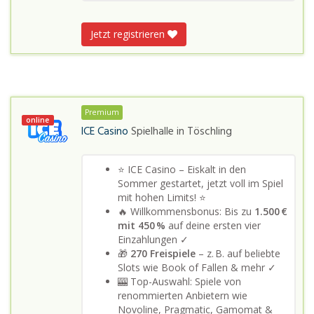
Jetzt registrieren
Premium
online
ICE Casino
Spielhalle in
Töschling
⭐ ICE Casino – Eiskalt in den
Sommer gestartet, jetzt voll im Spiel
mit hohen Limits! ⭐
🔥 Willkommensbonus: Bis zu
1.500 €
mit 450 %
auf deine ersten vier
Einzahlungen ✓
🎁
270 Freispiele
– z. B. auf beliebte
Slots wie Book of Fallen & mehr ✓
🎰 Top-Auswahl: Spiele von
renommierten Anbietern wie
Novoline, Pragmatic, Gamomat &