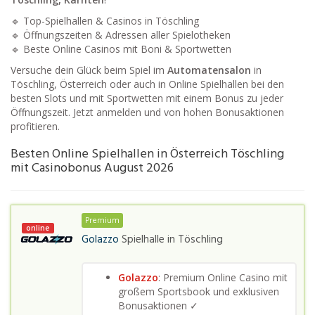
🔹 Top-Spielhallen & Casinos in Töschling
🔹 Öffnungszeiten & Adressen aller Spielotheken
🔹 Beste Online Casinos mit Boni & Sportwetten
Versuche dein Glück beim Spiel im
Automatensalon
in
Töschling, Österreich oder auch in Online Spielhallen bei den
besten Slots und mit Sportwetten mit einem Bonus zu jeder
Öffnungszeit. Jetzt anmelden und von hohen Bonusaktionen
profitieren.
Besten Online Spielhallen in Österreich Töschling
mit Casinobonus August 2026
Premium
online
Golazzo
Spielhalle in
Töschling
Golazzo
: Premium Online Casino mit
großem Sportsbook und exklusiven
Bonusaktionen ✓