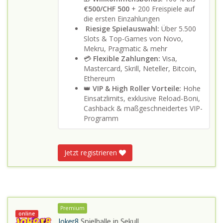
€500/CHF 500
+ 200 Freispiele auf
die ersten Einzahlungen
Riesige Spielauswahl:
Über 5.500
Slots & Top-Games von Novo,
Mekru, Pragmatic & mehr
💳
Flexible Zahlungen:
Visa,
Mastercard, Skrill, Neteller, Bitcoin,
Ethereum
👑
VIP & High Roller Vorteile:
Hohe
Einsatzlimits, exklusive Reload-Boni,
Cashback & maßgeschneidertes VIP-
Programm
Jetzt registrieren
Premium
online
Joker8
Spielhalle in
Sekull