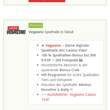
Premium
online
Vegasino
Spielhalle in
Sekull
★
Vegasino
– Deine digitale
Spielhalle mit Casino-Flair!
100 % Spielhallen-Bonus bis 500
€/CHF
+
200 Freispiele
🎰
Wöchentliche Aktionen & der
spannende
Bonus Crab
VIP-Programm
für echte Spielhallen-
Fans und Vielspieler
Klassiker der Spielhalle:
Merkur
,
Novoline
&
Bally
🃏
> >
Ausführlicher Vegasino Casino
Test!