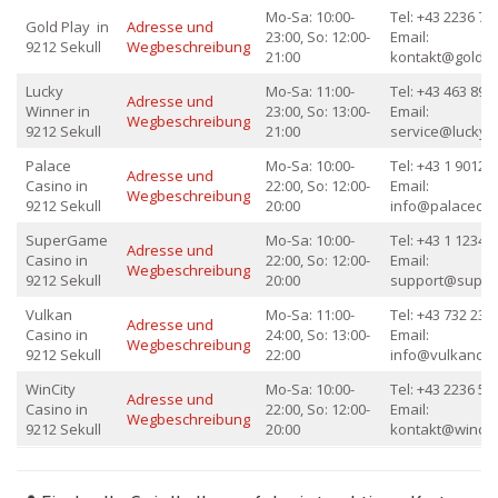
Mo-Sa: 10:00-
Tel: +43 2236 78
Gold Play in
Adresse und
23:00, So: 12:00-
Email:
9212 Sekull
Wegbeschreibung
21:00
kontakt@goldpl
Lucky
Mo-Sa: 11:00-
Tel: +43 463 890
Adresse und
Winner in
23:00, So: 13:00-
Email:
Wegbeschreibung
9212 Sekull
21:00
service@luckyw
Palace
Mo-Sa: 10:00-
Tel: +43 1 90123
Adresse und
Casino in
22:00, So: 12:00-
Email:
Wegbeschreibung
9212 Sekull
20:00
info@palacecas
SuperGame
Mo-Sa: 10:00-
Tel: +43 1 12345
Adresse und
Casino in
22:00, So: 12:00-
Email:
Wegbeschreibung
9212 Sekull
20:00
support@super
Vulkan
Mo-Sa: 11:00-
Tel: +43 732 234
Adresse und
Casino in
24:00, So: 13:00-
Email:
Wegbeschreibung
9212 Sekull
22:00
info@vulkancas
WinCity
Mo-Sa: 10:00-
Tel: +43 2236 56
Adresse und
Casino in
22:00, So: 12:00-
Email:
Wegbeschreibung
9212 Sekull
20:00
kontakt@wincity