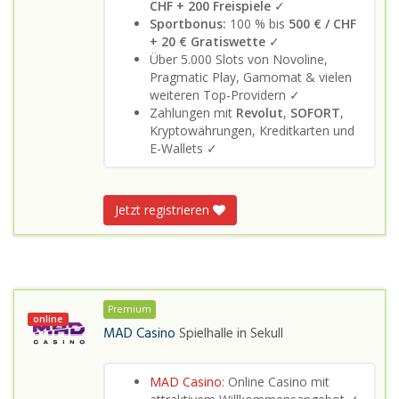
CHF + 200 Freispiele
✓
Sportbonus:
100 % bis
500 € / CHF
+ 20 € Gratiswette
✓
Über 5.000 Slots von Novoline,
Pragmatic Play, Gamomat & vielen
weiteren Top-Providern ✓
Zahlungen mit
Revolut
,
SOFORT
,
Kryptowährungen, Kreditkarten und
E-Wallets ✓
Jetzt registrieren
Premium
online
MAD Casino
Spielhalle in
Sekull
MAD Casino
: Online Casino mit