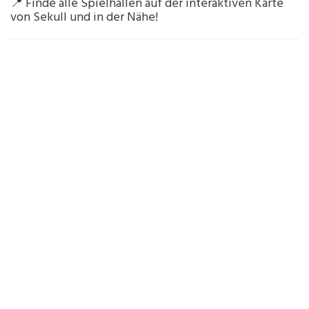
📍 Finde alle Spielhallen auf der interaktiven Karte
von Sekull und in der Nähe!