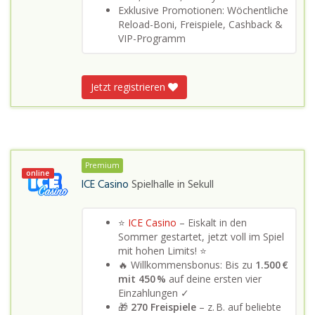
Exklusive Promotionen: Wöchentliche
Reload-Boni, Freispiele, Cashback &
VIP-Programm
Jetzt registrieren
Premium
online
ICE Casino
Spielhalle in
Sekull
⭐
ICE Casino
– Eiskalt in den
Sommer gestartet, jetzt voll im Spiel
mit hohen Limits! ⭐
🔥 Willkommensbonus: Bis zu
1.500 €
mit 450 %
auf deine ersten vier
Einzahlungen ✓
🎁
270 Freispiele
– z. B. auf beliebte