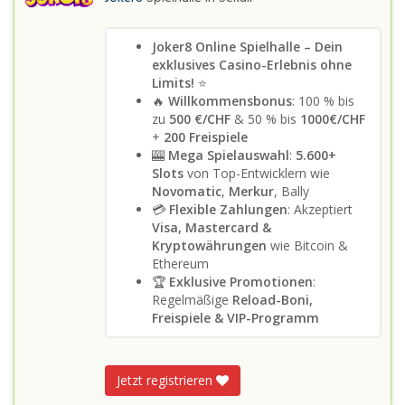
Joker8 Online Spielhalle – Dein
exklusives Casino-Erlebnis ohne
Limits!
⭐
🔥
Willkommensbonus
: 100 % bis
zu
500 €/CHF
& 50 % bis
1000€/CHF
+
200 Freispiele
🎰
Mega Spielauswahl
:
5.600+
Slots
von Top-Entwicklern wie
Novomatic
,
Merkur
, Bally
💳
Flexible Zahlungen
: Akzeptiert
Visa, Mastercard &
Kryptowährungen
wie Bitcoin &
Ethereum
🏆
Exklusive Promotionen
:
Regelmäßige
Reload-Boni,
Freispiele & VIP-Programm
Jetzt registrieren