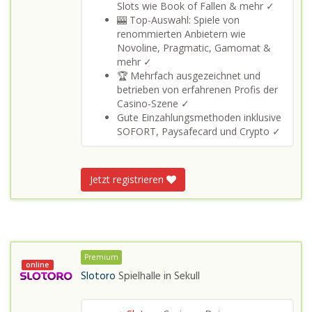
Slots wie Book of Fallen & mehr ✓
🎰 Top-Auswahl: Spiele von
renommierten Anbietern wie
Novoline, Pragmatic, Gamomat &
mehr ✓
🏆 Mehrfach ausgezeichnet und
betrieben von erfahrenen Profis der
Casino-Szene ✓
Gute Einzahlungsmethoden inklusive
SOFORT, Paysafecard und Crypto ✓
Jetzt registrieren
Premium
online
Slotoro
Spielhalle in
Sekull