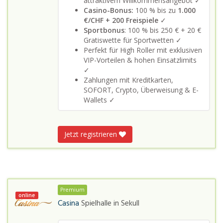
attraktivem Willkommensangebot ✓
Casino-Bonus:
100 % bis zu
1.000
€/CHF + 200 Freispiele
✓
Sportbonus
: 100 % bis 250 € + 20 €
Gratiswette für Sportwetten ✓
Perfekt für High Roller mit exklusiven
VIP-Vorteilen & hohen Einsatzlimits
✓
Zahlungen mit Kreditkarten,
SOFORT, Crypto, Überweisung & E-
Wallets ✓
Jetzt registrieren
Premium
online
Casina
Spielhalle in
Sekull