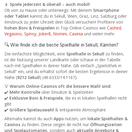
📱
Spiele jederzeit & überall – auch mobil!
Ob von zu Hause oder unterwegs: Mit deinem
Smartphone
oder Tablet
kannst du in Sekull, Wien, Graz, Linz, Salzburg oder
Innsbruck zu jeder Uhrzeit dein Glück versuchen! Profitiere von
hohen Boni & Freispielen
in Top-Online-Casinos wie
Cashed
,
Vegasino
,
Spinsy
,
Joker8
,
Nomini
,
Casinia
und vielen mehr.
🔍 Wie finde ich die beste Spielhalle in Sekull, Kärnten?
Die einfachste Möglichkeit, eine
Spielhalle in Sekull
zu finden,
ist die Nutzung unserer Landkarte oder schaue in der Tabelle
nach mit Spielhallen in deiner Nähe. Gib einfach „Spielothek in
Sekull“ ein, und du erhältst sofort die besten Ergebnisse in deiner
Nähe (
9212 Sekull
) (46.6333/14.1167).
💡
Warum Online-Casinos oft die bessere Wahl sind:
✔️
Mehr Kontrolle
über Einsätze & Spielzeiten
✔️
Exklusive Boni & Freispiele
, die es in lokalen Spielhallen nicht
gibt
✔️
Größere Spielauswahl
& entspannte Atmosphäre
Alternativ kannst du auch
Apps
nutzen, um
lokale Spielhallen &
Casinos
zu finden. Diese zeigen dir nicht nur
Öffnungszeiten
und Spielautomaten
, sondern auch
aktuelle Angebote &