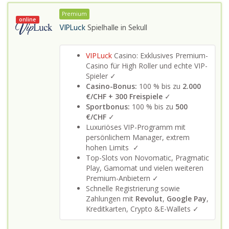
Premium
online
VIPLuck
Spielhalle in
Sekull
VIPLuck
Casino: Exklusives Premium-
Casino für High Roller und echte VIP-
Spieler ✓
Casino-Bonus:
100 % bis zu
2.000
€/CHF + 300 Freispiele
✓
Sportbonus:
100 % bis zu
500
€/CHF
✓
Luxuriöses VIP-Programm mit
persönlichem Manager, extrem
hohen Limits ✓
Top-Slots von Novomatic, Pragmatic
Play, Gamomat und vielen weiteren
Premium-Anbietern ✓
Schnelle Registrierung sowie
Zahlungen mit
Revolut
,
Google Pay
,
Kreditkarten, Crypto &E-Wallets ✓