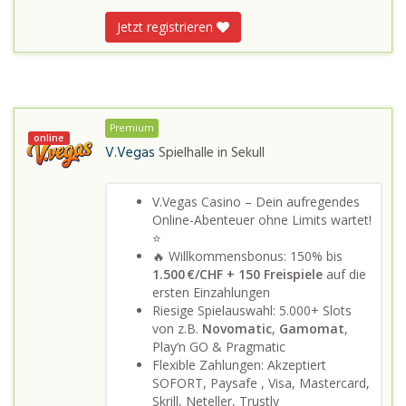
Jetzt registrieren
Premium
online
V.Vegas
Spielhalle in
Sekull
V.Vegas Casino – Dein aufregendes
Online-Abenteuer ohne Limits wartet!
⭐
🔥 Willkommensbonus: 150% bis
1.500 €/CHF + 150 Freispiele
auf die
ersten Einzahlungen
Riesige Spielauswahl: 5.000+ Slots
von z.B.
Novomatic
,
Gamomat
,
Play’n GO & Pragmatic
Flexible Zahlungen: Akzeptiert
SOFORT, Paysafe , Visa, Mastercard,
Skrill, Neteller, Trustly