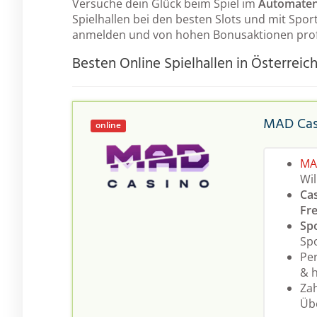
Versuche dein Glück beim Spiel im
Automaten
Spielhallen bei den besten Slots und mit Spor
anmelden und von hohen Bonusaktionen profi
Besten Online Spielhallen in Österrei
MAD Cas
online
MA
Wi
Ca
Fre
Sp
Sp
Per
& h
Zah
Üb