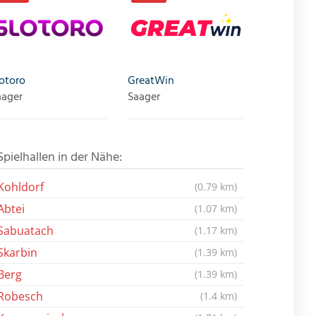
lotoro
GreatWin
aager
Saager
Spielhallen in der Nähe:
Kohldorf
(0.79 km)
Abtei
(1.07 km)
Sabuatach
(1.17 km)
Skarbin
(1.39 km)
Berg
(1.39 km)
Robesch
(1.4 km)