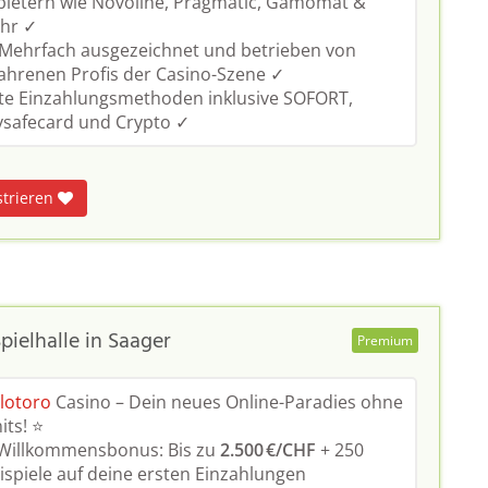
bietern wie Novoline, Pragmatic, Gamomat &
hr ✓
 Mehrfach ausgezeichnet und betrieben von
ahrenen Profis der Casino-Szene ✓
te Einzahlungsmethoden inklusive SOFORT,
ysafecard und Crypto ✓
istrieren
pielhalle in
Saager
Premium
lotoro
Casino – Dein neues Online-Paradies ohne
its! ⭐
 Willkommensbonus: Bis zu
2.500 €/CHF
+ 250
ispiele auf deine ersten Einzahlungen