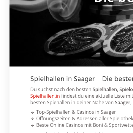
Spielhallen in Saager – Die best
Du suchst nach den besten
Spielhallen, Spie
Spielhallen.in
findest du eine aktuelle Liste mi
besten Spiehallen in deiner Nähe von
Saager,
🔹 Top-Spielhallen & Casinos in Saager
🔹 Öffnungszeiten & Adressen aller Spielothe
🔹 Beste Online Casinos mit Boni & Sportwett