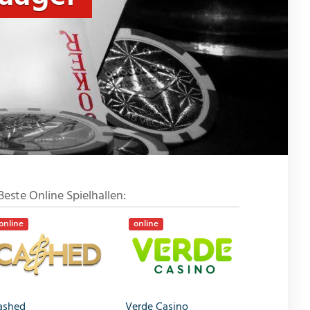
Beste Online Spielhallen:
online
online
ashed
Verde Casino