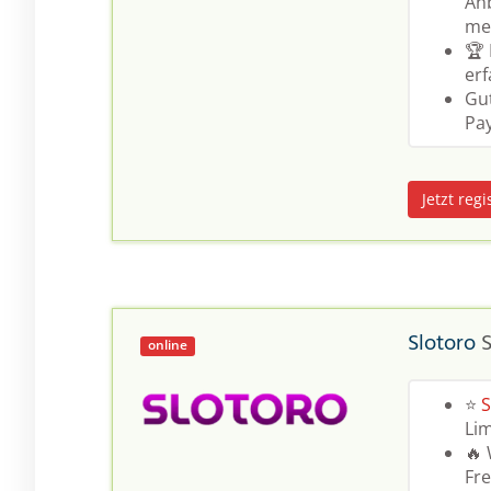
An
me
🏆
erf
Gu
Pa
Jetzt reg
Slotoro
S
online
⭐
S
Lim
🔥
Fre