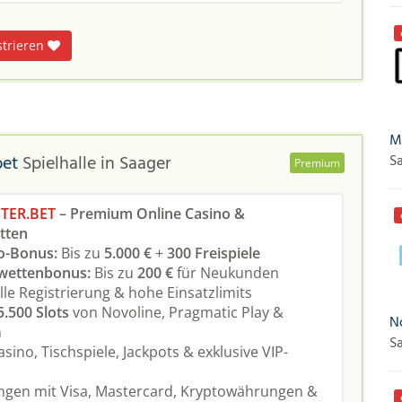
istrieren
M
bet
Spielhalle in
Saager
S
Premium
TER.BET
– Premium Online Casino &
tten
o-Bonus:
Bis zu
5.000 €
+
300 Freispiele
wettenbonus:
Bis zu
200 €
für Neukunden
le Registrierung & hohe Einsatzlimits
5.500 Slots
von Novoline, Pragmatic Play &
N
n
S
asino, Tischspiele, Jackpots & exklusive VIP-
ngen mit Visa, Mastercard, Kryptowährungen &