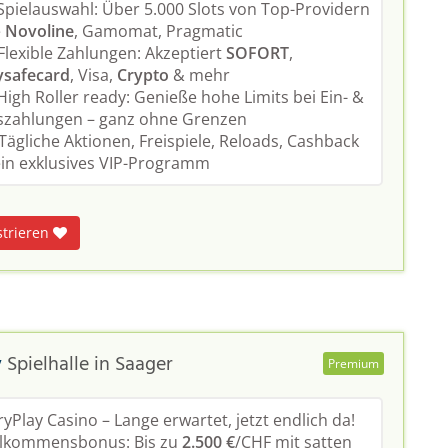
Spielauswahl: Über 5.000 Slots von Top-Providern
e
Novoline
, Gamomat, Pragmatic
Flexible Zahlungen: Akzeptiert
SOFORT
,
ysafecard
, Visa,
Crypto
& mehr
High Roller ready: Genieße hohe Limits bei Ein- &
szahlungen – ganz ohne Grenzen
Tägliche Aktionen, Freispiele, Reloads, Cashback
ein exklusives VIP-Programm
istrieren
y
Spielhalle in
Saager
Premium
ryPlay Casino – Lange erwartet, jetzt endlich da!
llkommensbonus: Bis zu
2.500 €
/CHF mit satten