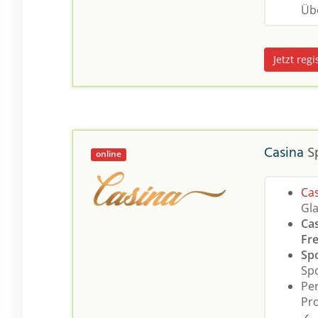
Üb
Jetzt reg
Casina
S
online
Ca
Gla
Ca
Fre
Sp
Sp
Per
Pr
✓