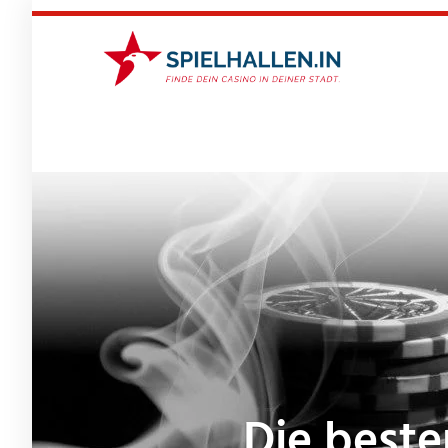
Skip
to
main
content
Die beste