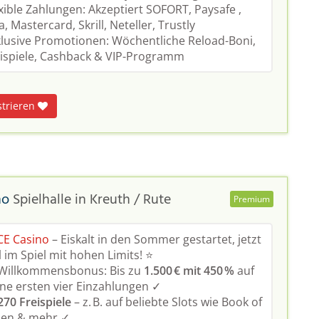
xible Zahlungen: Akzeptiert SOFORT, Paysafe ,
a, Mastercard, Skrill, Neteller, Trustly
lusive Promotionen: Wöchentliche Reload-Boni,
eispiele, Cashback & VIP-Programm
istrieren
no
Spielhalle in
Kreuth / Rute
Premium
CE Casino
– Eiskalt in den Sommer gestartet, jetzt
l im Spiel mit hohen Limits! ⭐
 Willkommensbonus: Bis zu
1.500 € mit 450 %
auf
ne ersten vier Einzahlungen ✓
270 Freispiele
– z. B. auf beliebte Slots wie Book of
llen & mehr ✓