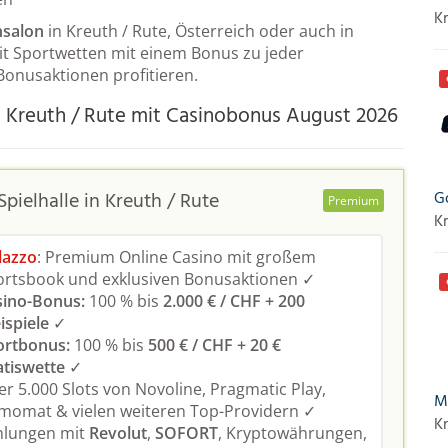
K
salon
in Kreuth / Rute, Österreich oder auch in
mit Sportwetten mit einem Bonus zu jeder
Bonusaktionen profitieren.
ch Kreuth / Rute mit Casinobonus August 2026
Spielhalle in
Kreuth / Rute
G
Premium
K
lazzo
: Premium Online Casino mit großem
ortsbook und exklusiven Bonusaktionen ✓
sino-Bonus:
100 % bis
2.000 € / CHF + 200
ispiele
✓
ortbonus:
100 % bis
500 € / CHF + 20 €
atiswette
✓
r 5.000 Slots von Novoline, Pragmatic Play,
M
momat & vielen weiteren Top-Providern ✓
K
hlungen mit
Revolut
,
SOFORT
, Kryptowährungen,