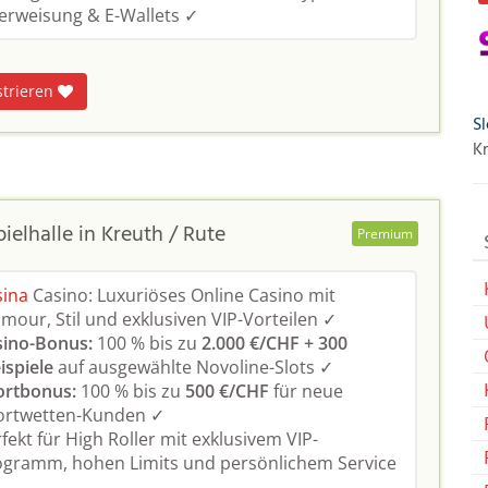
erweisung & E-Wallets ✓
istrieren
S
K
pielhalle in
Kreuth / Rute
Premium
sina
Casino: Luxuriöses Online Casino mit
mour, Stil und exklusiven VIP-Vorteilen ✓
sino-Bonus:
100 % bis zu
2.000 €/CHF + 300
ispiele
auf ausgewählte Novoline-Slots ✓
ortbonus:
100 % bis zu
500 €/CHF
für neue
ortwetten-Kunden ✓
fekt für High Roller mit exklusivem VIP-
ogramm, hohen Limits und persönlichem Service