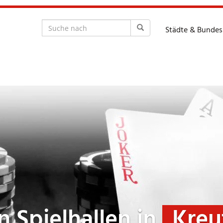
Städte & Bundes
n Spielhallen in
Kreu