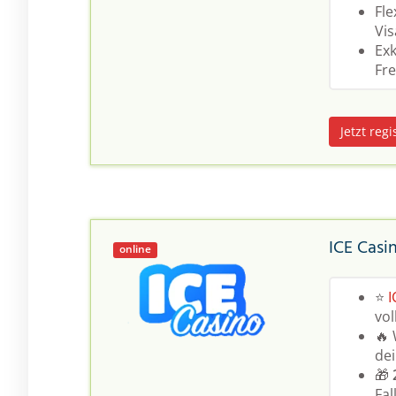
Fle
Vis
Exk
Fr
Jetzt reg
ICE Casi
online
⭐
I
vol
🔥
dei
🎁
Fa