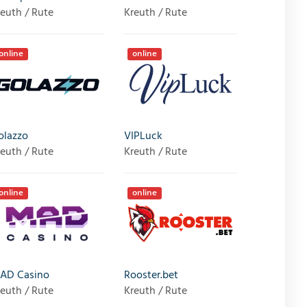
reuth / Rute
Kreuth / Rute
online
online
olazzo
VIPLuck
reuth / Rute
Kreuth / Rute
online
online
AD Casino
Rooster.bet
reuth / Rute
Kreuth / Rute