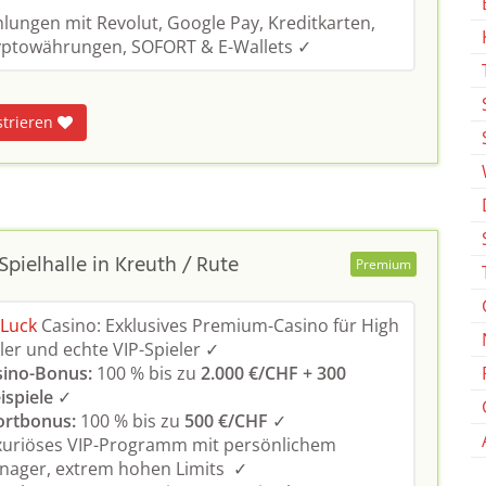
lungen mit Revolut, Google Pay, Kreditkarten,
yptowährungen, SOFORT & E-Wallets ✓
istrieren
Spielhalle in
Kreuth / Rute
Premium
PLuck
Casino: Exklusives Premium-Casino für High
ler und echte VIP-Spieler ✓
sino-Bonus:
100 % bis zu
2.000 €/CHF + 300
ispiele
✓
ortbonus:
100 % bis zu
500 €/CHF
✓
xuriöses VIP-Programm mit persönlichem
nager, extrem hohen Limits ✓