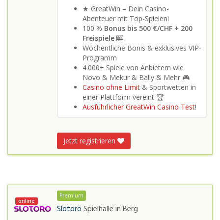
★ GreatWin – Dein Casino-
Abenteuer mit Top-Spielen!
100 %
Bonus bis 500 €/CHF + 200
Freispiele
🎰
Wöchentliche Bonis & exklusives VIP-
Programm
4.000+ Spiele von Anbietern wie
Novo & Mekur & Bally & Mehr 🎮
Casino ohne Limit
& Sportwetten in
einer Plattform vereint 🏆
Ausführlicher GreatWin Casino Test
!
Jetzt registrieren
Premium
online
Slotoro
Spielhalle in
Berg