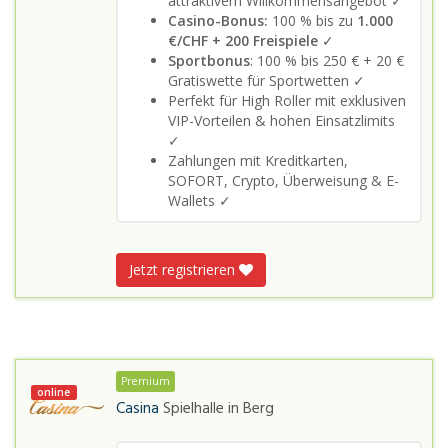
attraktivem Willkommensangebot ✓
Casino-Bonus:
100 % bis zu
1.000
€/CHF + 200 Freispiele
✓
Sportbonus
: 100 % bis 250 € + 20 €
Gratiswette für Sportwetten ✓
Perfekt für High Roller mit exklusiven
VIP-Vorteilen & hohen Einsatzlimits
✓
Zahlungen mit Kreditkarten,
SOFORT, Crypto, Überweisung & E-
Wallets ✓
Jetzt registrieren
Premium
online
Casina
Spielhalle in
Berg