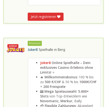
Jetzt registrieren
Premium
online
Joker8
Spielhalle in
Berg
Joker8
Online Spielhalle – Dein
exklusives Casino-Erlebnis ohne
Limits!
⭐
🔥
Willkommensbonus
: 100 % bis
zu
500 €/CHF
& 50 % bis
1000€/CHF
+
200 Freispiele
🎰
Mega Spielauswahl
:
5.600+
Slots
von Top-Entwicklern wie
Novomatic
,
Merkur
, Bally
💳
Flexible Zahlungen
: Akzeptiert