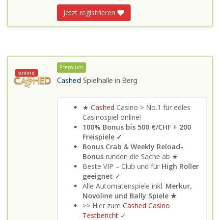
Jetzt registrieren
Premium
online
Cashed
Spielhalle in
Berg
★
Cashed
Casino > No.1 für edles
Casinospiel online!
100% Bonus bis 500 €/CHF + 200
Freispiele ✓
Bonus Crab &
Weekly Reload-
Bonus
runden die Sache ab ★
Beste VIP – Club und für
High Roller
geeignet
✓
Alle Automatenspiele inkl.
Merkur,
Novoline und Bally Spiele ★
>> Hier zum
Cashed Casino
Testbericht
✓