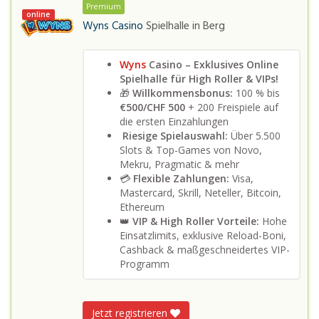
Premium
online
Wyns Casino
Spielhalle in
Berg
Wyns
Casino – Exklusives Online
Spielhalle für High Roller & VIPs!
🎁
Willkommensbonus:
100 % bis
€500/CHF 500
+ 200 Freispiele auf
die ersten Einzahlungen
Riesige Spielauswahl:
Über 5.500
Slots & Top-Games von Novo,
Mekru, Pragmatic & mehr
💳
Flexible Zahlungen:
Visa,
Mastercard, Skrill, Neteller, Bitcoin,
Ethereum
👑
VIP & High Roller Vorteile:
Hohe
Einsatzlimits, exklusive Reload-Boni,
Cashback & maßgeschneidertes VIP-
Programm
Jetzt registrieren