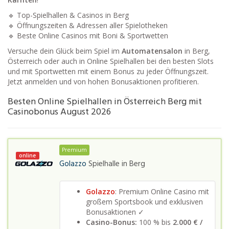
🔹 Top-Spielhallen & Casinos in Berg
🔹 Öffnungszeiten & Adressen aller Spielotheken
🔹 Beste Online Casinos mit Boni & Sportwetten
Versuche dein Glück beim Spiel im
Automatensalon
in Berg,
Österreich oder auch in Online Spielhallen bei den besten Slots
und mit Sportwetten mit einem Bonus zu jeder Öffnungszeit.
Jetzt anmelden und von hohen Bonusaktionen profitieren.
Besten Online Spielhallen in Österreich Berg mit
Casinobonus August 2026
Premium
online
Golazzo
Spielhalle in
Berg
Golazzo
: Premium Online Casino mit
großem Sportsbook und exklusiven
Bonusaktionen ✓
Casino-Bonus:
100 % bis
2.000 € /