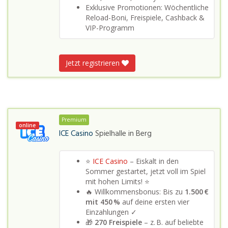
Exklusive Promotionen: Wöchentliche
Reload-Boni, Freispiele, Cashback &
VIP-Programm
Jetzt registrieren
Premium
online
ICE Casino
Spielhalle in
Berg
⭐
ICE Casino
– Eiskalt in den
Sommer gestartet, jetzt voll im Spiel
mit hohen Limits! ⭐
🔥 Willkommensbonus: Bis zu
1.500 €
mit 450 %
auf deine ersten vier
Einzahlungen ✓
🎁
270 Freispiele
– z. B. auf beliebte