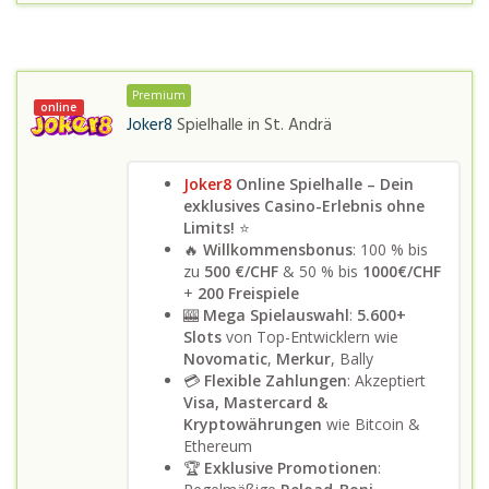
Premium
online
Joker8
Spielhalle in
St. Andrä
Joker8
Online Spielhalle – Dein
exklusives Casino-Erlebnis ohne
Limits!
⭐
🔥
Willkommensbonus
: 100 % bis
zu
500 €/CHF
& 50 % bis
1000€/CHF
+
200 Freispiele
🎰
Mega Spielauswahl
:
5.600+
Slots
von Top-Entwicklern wie
Novomatic
,
Merkur
, Bally
💳
Flexible Zahlungen
: Akzeptiert
Visa, Mastercard &
Kryptowährungen
wie Bitcoin &
Ethereum
🏆
Exklusive Promotionen
: