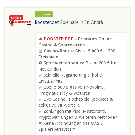
Premium
online
Rooster.bet
Spielhalle in
St. Andrä
🔥
ROOSTER.BET
– Premium Online
Casino & Sportwetten
💰
Casino-Bonus:
Bis zu
5.000 €
+
300
Freispiele
⚽
Sportwettenbonus:
Bis zu
200 €
für
Neukunden
✅ Schnelle Registrierung & hohe
Einsatzlimits
✅ Über
5.500 Slots
von Novoline,
Pragmatic Play & weiteren
✅ Live Casino, Tischspiele, Jackpots &
exklusive VIP-Vorteile
✅ Zahlungen mit Visa, Mastercard,
Kryptowährungen & weiteren Methoden
❌ Keine Anbindung an das OASIS-
Spielersperrsystem