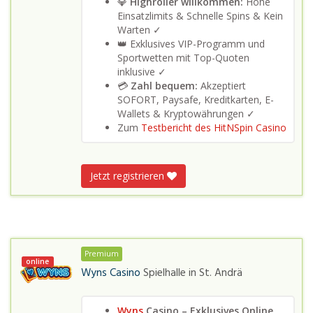
💎
Highroller willkommen:
Hohe
Einsatzlimits & Schnelle Spins & Kein
Warten ✓
👑 Exklusives VIP-Programm und
Sportwetten mit Top-Quoten
inklusive ✓
💳
Zahl bequem:
Akzeptiert
SOFORT, Paysafe, Kreditkarten, E-
Wallets & Kryptowährungen ✓
Zum
Testbericht des HitNSpin Casino
Jetzt registrieren
Premium
online
Wyns Casino
Spielhalle in
St. Andrä
Wyns
Casino – Exklusives Online