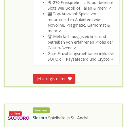
🎁
270 Freispiele
– z. B. auf beliebte
Slots wie Book of Fallen & mehr ✓
🎰 Top-Auswahl: Spiele von
renommierten Anbietern wie
Novoline, Pragmatic, Gamomat &
mehr ✓
🏆 Mehrfach ausgezeichnet und
betrieben von erfahrenen Profis der
Casino-Szene ✓
Gute Einzahlungsmethoden inklusive
SOFORT, Paysafecard und Crypto ✓
Jetzt registrieren
Premium
online
Slotoro
Spielhalle in
St. Andrä