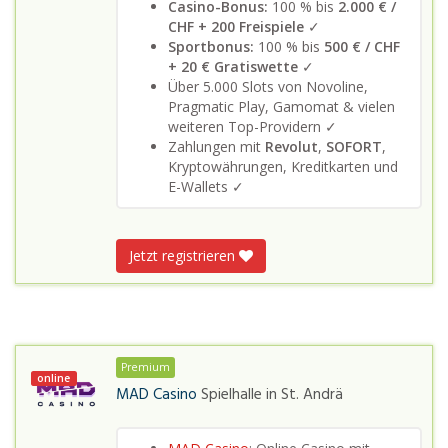
Casino-Bonus:
100 % bis
2.000 € /
CHF + 200 Freispiele
✓
Sportbonus:
100 % bis
500 € / CHF
+ 20 € Gratiswette
✓
Über 5.000 Slots von Novoline,
Pragmatic Play, Gamomat & vielen
weiteren Top-Providern ✓
Zahlungen mit
Revolut
,
SOFORT
,
Kryptowährungen, Kreditkarten und
E-Wallets ✓
Jetzt registrieren
Premium
online
MAD Casino
Spielhalle in
St. Andrä