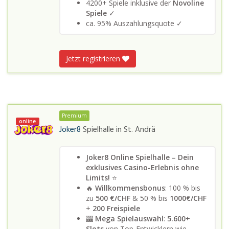
4200+ Spiele inklusive der
Novoline
Spiele
✓
ca. 95% Auszahlungsquote ✓
Jetzt registrieren
Premium
online
Joker8
Spielhalle in
St. Andrä
Joker8 Online Spielhalle – Dein
exklusives Casino-Erlebnis ohne
Limits!
⭐
🔥
Willkommensbonus
: 100 % bis
zu
500 €/CHF
& 50 % bis
1000€/CHF
+
200 Freispiele
🎰
Mega Spielauswahl
:
5.600+
Slots
von Top-Entwicklern wie