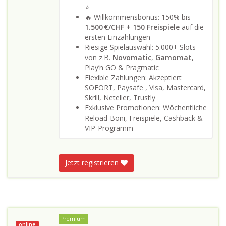
⭐
🔥 Willkommensbonus: 150% bis
1.500 €/CHF + 150 Freispiele
auf die
ersten Einzahlungen
Riesige Spielauswahl: 5.000+ Slots
von z.B.
Novomatic
,
Gamomat
,
Play’n GO & Pragmatic
Flexible Zahlungen: Akzeptiert
SOFORT, Paysafe , Visa, Mastercard,
Skrill, Neteller, Trustly
Exklusive Promotionen: Wöchentliche
Reload-Boni, Freispiele, Cashback &
VIP-Programm
Jetzt registrieren
Premium
online