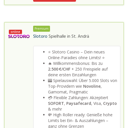
Premium
online
Slotoro
Spielhalle in
St. Andrä
⭐ Slotoro Casino – Dein neues
Online-Paradies ohne Limits! ⭐
🔥 Willkommensbonus: Bis zu
2.500 €/CHF
+ 250 Freispiele auf
deine ersten Einzahlungen
🎰 Spielauswahl: Über 5.000 Slots von
Top-Providern wie
Novoline
,
Gamomat, Pragmatic
💳 Flexible Zahlungen: Akzeptiert
SOFORT
,
Paysafecard
, Visa,
Crypto
& mehr
💸 High Roller ready: Genieße hohe
Limits bei Ein- & Auszahlungen –
ganz ohne Grenzen