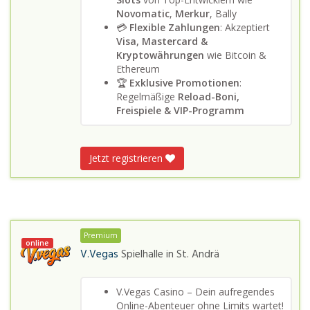
Novomatic
,
Merkur
, Bally
💳
Flexible Zahlungen
: Akzeptiert
Visa, Mastercard &
Kryptowährungen
wie Bitcoin &
Ethereum
🏆
Exklusive Promotionen
:
Regelmäßige
Reload-Boni,
Freispiele & VIP-Programm
Jetzt registrieren
Premium
online
V.Vegas
Spielhalle in
St. Andrä
V.Vegas Casino – Dein aufregendes
Online-Abenteuer ohne Limits wartet!