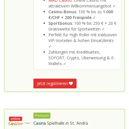
MAD Casino
: Online Casino mit
attraktivem Willkommensangebot ✓
Casino-Bonus:
100 % bis zu
1.000
€/CHF + 200 Freispiele
✓
Sportbonus
: 100 % bis 250 € + 20 €
Gratiswette für Sportwetten ✓
Perfekt für High Roller mit exklusiven
VIP-Vorteilen & hohen Einsatzlimits
✓
Zahlungen mit Kreditkarten,
SOFORT, Crypto, Überweisung & E-
Wallets ✓
Jetzt registrieren
Premium
online
Casina
Spielhalle in
St. Andrä