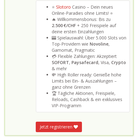
⭐
Slotoro
Casino – Dein neues
Online-Paradies ohne Limits! ⭐
🔥 Willkommensbonus: Bis zu
2.500 €/CHF
+ 250 Freispiele auf
deine ersten Einzahlungen
🎰 Spielauswahl: Über 5.000 Slots von
Top-Providern wie
Novoline
,
Gamomat, Pragmatic
💳 Flexible Zahlungen: Akzeptiert
SOFORT
,
Paysafecard
, Visa,
Crypto
& mehr
💸 High Roller ready: Genieße hohe
Limits bei Ein- & Auszahlungen –
ganz ohne Grenzen
🏆 Tägliche Aktionen, Freispiele,
Reloads, Cashback & ein exklusives
VIP-Programm
Jetzt registrieren