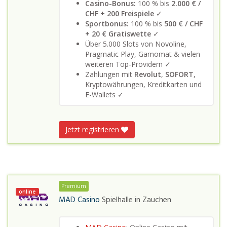
Casino-Bonus:
100 % bis
2.000 € /
CHF + 200 Freispiele
✓
Sportbonus:
100 % bis
500 € / CHF
+ 20 € Gratiswette
✓
Über 5.000 Slots von Novoline,
Pragmatic Play, Gamomat & vielen
weiteren Top-Providern ✓
Zahlungen mit
Revolut
,
SOFORT
,
Kryptowährungen, Kreditkarten und
E-Wallets ✓
Jetzt registrieren
Premium
online
MAD Casino
Spielhalle in
Zauchen