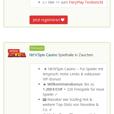
👉 Hier >> zum
FieryPlay Testbericht
Jetzt registrieren
Premium
online
Hit’n’Spin Casino
Spielhalle in
Zauchen
★ Hit’N’Spin Casino – Für Spieler mit
Anspruch: Hohe Limits & exklusiver
VIP-Bonus!
🔥
Willkommensbonus:
Bis zu
1.200 €/CHF
+ 220 Freispiele für neue
Spieler ✓
🎰 Klassiker wie Sizzling Hot &
weitere Top-Slots von Novoline &
Co.
✓