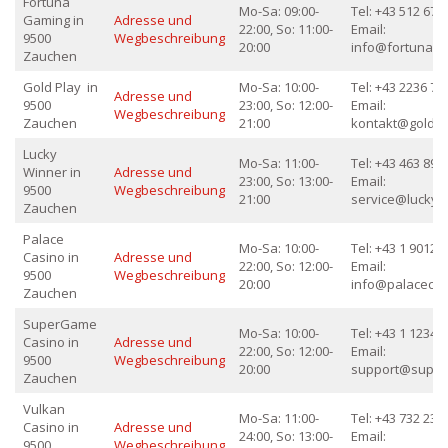
Fortuna
Mo-Sa: 09:00-
Tel: +43 512 678
Gaming in
Adresse und
22:00, So: 11:00-
Email:
9500
Wegbeschreibung
20:00
info@fortunaga
Zauchen
Gold Play in
Mo-Sa: 10:00-
Tel: +43 2236 78
Adresse und
9500
23:00, So: 12:00-
Email:
Wegbeschreibung
Zauchen
21:00
kontakt@goldpl
Lucky
Mo-Sa: 11:00-
Tel: +43 463 890
Winner in
Adresse und
23:00, So: 13:00-
Email:
9500
Wegbeschreibung
21:00
service@luckyw
Zauchen
Palace
Mo-Sa: 10:00-
Tel: +43 1 90123
Casino in
Adresse und
22:00, So: 12:00-
Email:
9500
Wegbeschreibung
20:00
info@palacecas
Zauchen
SuperGame
Mo-Sa: 10:00-
Tel: +43 1 12345
Casino in
Adresse und
22:00, So: 12:00-
Email:
9500
Wegbeschreibung
20:00
support@super
Zauchen
Vulkan
Mo-Sa: 11:00-
Tel: +43 732 234
Casino in
Adresse und
24:00, So: 13:00-
Email:
9500
Wegbeschreibung