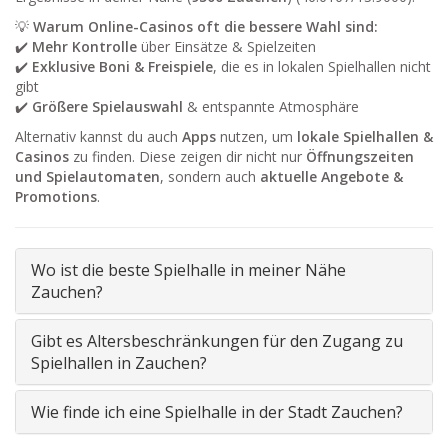
💡
Warum Online-Casinos oft die bessere Wahl sind:
✔️
Mehr Kontrolle
über Einsätze & Spielzeiten
✔️
Exklusive Boni & Freispiele
, die es in lokalen Spielhallen nicht
gibt
✔️
Größere Spielauswahl
& entspannte Atmosphäre
Alternativ kannst du auch
Apps
nutzen, um
lokale Spielhallen &
Casinos
zu finden. Diese zeigen dir nicht nur
Öffnungszeiten
und Spielautomaten
, sondern auch
aktuelle Angebote &
Promotions
.
Wo ist die beste Spielhalle in meiner Nähe
Zauchen?
Gibt es Altersbeschränkungen für den Zugang zu
Spielhallen in Zauchen?
Wie finde ich eine Spielhalle in der Stadt Zauchen?