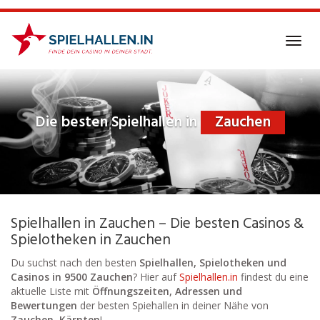
Skip
to
main
Toggl
content
navig
Die besten Spielhallen in
Zauchen
Spielhallen in Zauchen – Die besten Casinos &
Spielotheken in Zauchen
Du suchst nach den besten
Spielhallen, Spielotheken und
Casinos in 9500 Zauchen
? Hier auf
Spielhallen.in
findest du eine
aktuelle Liste mit
Öffnungszeiten, Adressen und
Bewertungen
der besten Spiehallen in deiner Nähe von
Zauchen, Kärnten
!