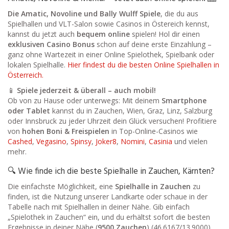
Die Amatic, Novoline und Bally Wulff Spiele
, die du aus
Spielhallen und VLT-Salon sowie Casinos in Östereich kennst,
kannst du jetzt auch
bequem online
spielen! Hol dir einen
exklusiven Casino Bonus
schon auf deine erste Einzahlung –
ganz ohne Wartezeit in einer Online Spielothek, Spielbank oder
lokalen Spielhalle.
Hier findest du die besten Online Spielhallen in
Österreich.
📱
Spiele jederzeit & überall – auch mobil!
Ob von zu Hause oder unterwegs: Mit deinem
Smartphone
oder Tablet
kannst du in Zauchen, Wien, Graz, Linz, Salzburg
oder Innsbruck zu jeder Uhrzeit dein Glück versuchen! Profitiere
von
hohen Boni & Freispielen
in Top-Online-Casinos wie
Cashed
,
Vegasino
,
Spinsy
,
Joker8
,
Nomini
,
Casinia
und vielen
mehr.
🔍 Wie finde ich die beste Spielhalle in Zauchen, Kärnten?
Die einfachste Möglichkeit, eine
Spielhalle in Zauchen
zu
finden, ist die Nutzung unserer Landkarte oder schaue in der
Tabelle nach mit Spielhallen in deiner Nähe. Gib einfach
„Spielothek in Zauchen“ ein, und du erhältst sofort die besten
Ergebnisse in deiner Nähe (
9500 Zauchen
) (46.6167/13.9000).