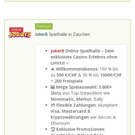
Premium
online
Joker8
Spielhalle in
Zauchen
Joker8
Online Spielhalle – Dein
exklusives Casino-Erlebnis ohne
Limits!
⭐
🔥
Willkommensbonus
: 100 % bis
zu
500 €/CHF
& 50 % bis
1000€/CHF
+
200 Freispiele
🎰
Mega Spielauswahl
:
5.600+
Slots
von Top-Entwicklern wie
Novomatic
,
Merkur
, Bally
💳
Flexible Zahlungen
: Akzeptiert
Visa, Mastercard &
Kryptowährungen
wie Bitcoin &
Ethereum
🏆
Exklusive Promotionen
: