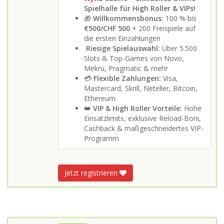
Spielhalle für High Roller & VIPs!
🎁
Willkommensbonus:
100 % bis
€500/CHF 500
+ 200 Freispiele auf
die ersten Einzahlungen
Riesige Spielauswahl:
Über 5.500
Slots & Top-Games von Novo,
Mekru, Pragmatic & mehr
💳
Flexible Zahlungen:
Visa,
Mastercard, Skrill, Neteller, Bitcoin,
Ethereum
👑
VIP & High Roller Vorteile:
Hohe
Einsatzlimits, exklusive Reload-Boni,
Cashback & maßgeschneidertes VIP-
Programm
Jetzt registrieren