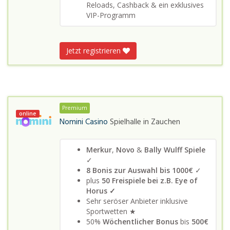
Reloads, Cashback & ein exklusives
VIP-Programm
Jetzt registrieren
Premium
online
Nomini Casino
Spielhalle in
Zauchen
Merkur
,
Novo
&
Bally Wulff Spiele
✓
8 Bonis zur Auswahl bis 1000€
✓
plus
50 Freispiele bei z.B. Eye of
Horus ✓
Sehr seröser Anbieter inklusive
Sportwetten ★
50%
Wöchentlicher Bonus
bis
500€