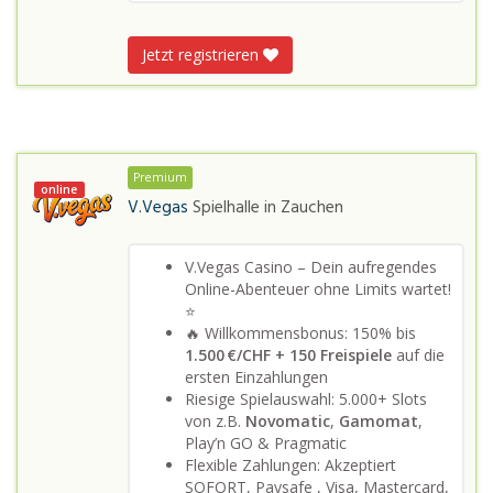
Jetzt registrieren
Premium
online
V.Vegas
Spielhalle in
Zauchen
V.Vegas Casino – Dein aufregendes
Online-Abenteuer ohne Limits wartet!
⭐
🔥 Willkommensbonus: 150% bis
1.500 €/CHF + 150 Freispiele
auf die
ersten Einzahlungen
Riesige Spielauswahl: 5.000+ Slots
von z.B.
Novomatic
,
Gamomat
,
Play’n GO & Pragmatic
Flexible Zahlungen: Akzeptiert
SOFORT, Paysafe , Visa, Mastercard,