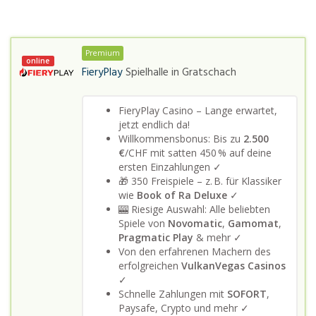
Premium
online
FieryPlay
Spielhalle in
Gratschach
FieryPlay Casino – Lange erwartet,
jetzt endlich da!
Willkommensbonus: Bis zu
2.500
€
/CHF mit satten 450 % auf deine
ersten Einzahlungen ✓
🎁 350 Freispiele – z. B. für Klassiker
wie
Book of Ra Deluxe
✓
🎰 Riesige Auswahl: Alle beliebten
Spiele von
Novomatic
,
Gamomat
,
Pragmatic Play
& mehr ✓
Von den erfahrenen Machern des
erfolgreichen
VulkanVegas Casinos
✓
Schnelle Zahlungen mit
SOFORT
,
Paysafe, Crypto und mehr ✓