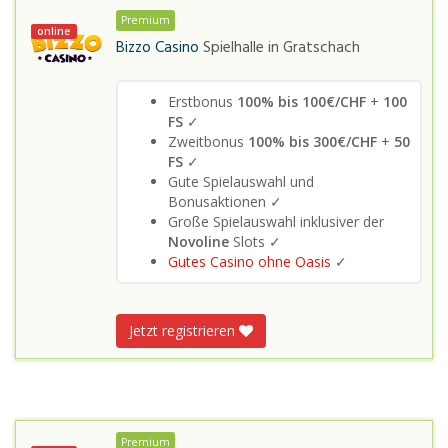
Premium
online
Bizzo Casino
Spielhalle in
Gratschach
Erstbonus
100% bis 100€/CHF
+
100
FS
✓
Zweitbonus
100% bis 300€/CHF
+
50
FS
✓
Gute Spielauswahl und
Bonusaktionen ✓
Große Spielauswahl inklusiver der
Novoline
Slots ✓
Gutes Casino ohne Oasis
✓
Jetzt registrieren
Premium