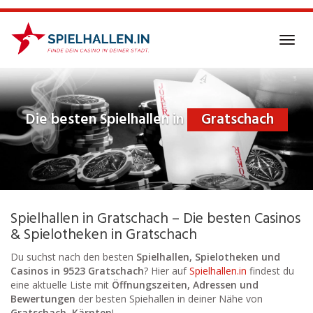
Skip
to
main
Toggl
content
navig
Die besten Spielhallen in
Gratschach
Spielhallen in Gratschach – Die besten Casinos
& Spielotheken in Gratschach
Du suchst nach den besten
Spielhallen, Spielotheken und
Casinos in 9523 Gratschach
? Hier auf
Spielhallen.in
findest du
eine aktuelle Liste mit
Öffnungszeiten, Adressen und
Bewertungen
der besten Spiehallen in deiner Nähe von
Gratschach, Kärnten
!