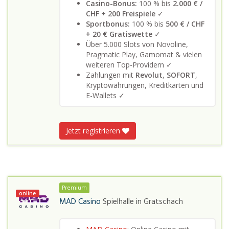
Casino-Bonus:
100 % bis
2.000 € /
CHF + 200 Freispiele
✓
Sportbonus:
100 % bis
500 € / CHF
+ 20 € Gratiswette
✓
Über 5.000 Slots von Novoline,
Pragmatic Play, Gamomat & vielen
weiteren Top-Providern ✓
Zahlungen mit
Revolut
,
SOFORT
,
Kryptowährungen, Kreditkarten und
E-Wallets ✓
Jetzt registrieren
Premium
online
MAD Casino
Spielhalle in
Gratschach