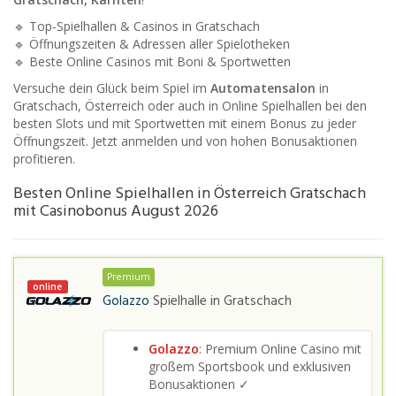
🔹 Top-Spielhallen & Casinos in Gratschach
🔹 Öffnungszeiten & Adressen aller Spielotheken
🔹 Beste Online Casinos mit Boni & Sportwetten
Versuche dein Glück beim Spiel im
Automatensalon
in
Gratschach, Österreich oder auch in Online Spielhallen bei den
besten Slots und mit Sportwetten mit einem Bonus zu jeder
Öffnungszeit. Jetzt anmelden und von hohen Bonusaktionen
profitieren.
Besten Online Spielhallen in Österreich Gratschach
mit Casinobonus August 2026
Premium
online
Golazzo
Spielhalle in
Gratschach
Golazzo
: Premium Online Casino mit
großem Sportsbook und exklusiven
Bonusaktionen ✓