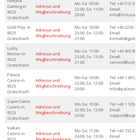
Fortuna
Mo-Sa: 09:00-
Tel: +43 512 678
Gaming in
Adresse und
22:00, So: 11:00-
Email:
9523
Wegbeschreibung
20:00
info@fortunaga
Gratschach
Gold Play in
Mo-Sa: 10:00-
Tel: +43 2236 78
Adresse und
9523
23:00, So: 12:00-
Email:
Wegbeschreibung
Gratschach
21:00
kontakt@goldpl
Lucky
Mo-Sa: 11:00-
Tel: +43 463 890
Winner in
Adresse und
23:00, So: 13:00-
Email:
9523
Wegbeschreibung
21:00
service@luckyw
Gratschach
Palace
Mo-Sa: 10:00-
Tel: +43 1 90123
Casino in
Adresse und
22:00, So: 12:00-
Email:
9523
Wegbeschreibung
20:00
info@palacecas
Gratschach
SuperGame
Mo-Sa: 10:00-
Tel: +43 1 12345
Casino in
Adresse und
22:00, So: 12:00-
Email:
9523
Wegbeschreibung
20:00
support@super
Gratschach
Vulkan
Mo-Sa: 11:00-
Tel: +43 732 234
Casino in
Adresse und
24:00, So: 13:00-
Email:
9523
Wegbeschreibung