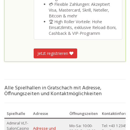
💳 Flexible Zahlungen: Akzeptiert
Visa, Mastercard, Skrill, Neteller,
Bitcoin & mehr
🏆 High Roller Vorteile: Hohe
Einsatzlimits, exklusive Reload-Boni,
Cashback & VIP-Programm
Jetzt registrieren
Alle Spielhallen in Gratschach mit Adresse,
Öffnungszeiten und Kontaktmöglichkeiten
Spielhalle
Adresse
Öffnungszeiten
Kontaktinform
Admiral VLT-
Mo-Sa: 10:00-
Tel: +43 1 23456
SalonCasino
Adresse und