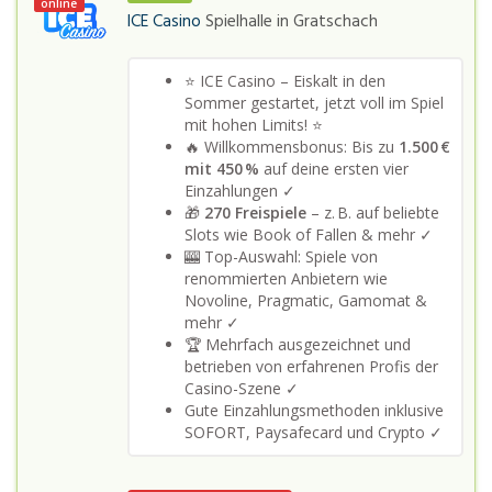
online
ICE Casino
Spielhalle in
Gratschach
⭐ ICE Casino – Eiskalt in den
Sommer gestartet, jetzt voll im Spiel
mit hohen Limits! ⭐
🔥 Willkommensbonus: Bis zu
1.500 €
mit 450 %
auf deine ersten vier
Einzahlungen ✓
🎁
270 Freispiele
– z. B. auf beliebte
Slots wie Book of Fallen & mehr ✓
🎰 Top-Auswahl: Spiele von
renommierten Anbietern wie
Novoline, Pragmatic, Gamomat &
mehr ✓
🏆 Mehrfach ausgezeichnet und
betrieben von erfahrenen Profis der
Casino-Szene ✓
Gute Einzahlungsmethoden inklusive
SOFORT, Paysafecard und Crypto ✓