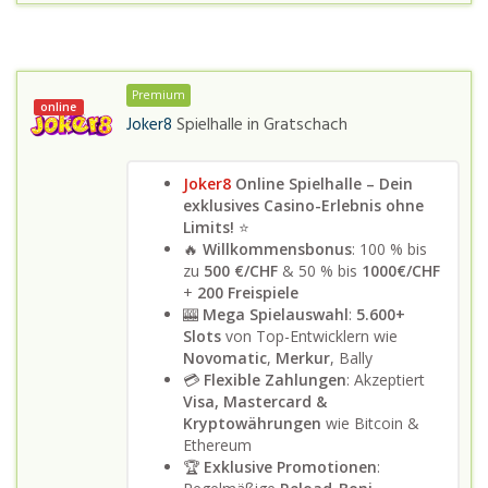
Premium
online
Joker8
Spielhalle in
Gratschach
Joker8
Online Spielhalle – Dein
exklusives Casino-Erlebnis ohne
Limits!
⭐
🔥
Willkommensbonus
: 100 % bis
zu
500 €/CHF
& 50 % bis
1000€/CHF
+
200 Freispiele
🎰
Mega Spielauswahl
:
5.600+
Slots
von Top-Entwicklern wie
Novomatic
,
Merkur
, Bally
💳
Flexible Zahlungen
: Akzeptiert
Visa, Mastercard &
Kryptowährungen
wie Bitcoin &
Ethereum
🏆
Exklusive Promotionen
: