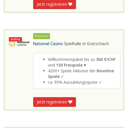
Jetzt registrieren
Premium
online
National Casino
Spielhalle in
Gratschach
Willkommenspaket bis zu
300 €/CHF
und
150 Freispiele ♥
4200+ Spiele inklusive der
Novoline
Spiele
✓
ca. 95% Auszahlungsquote ✓
Jetzt registrieren