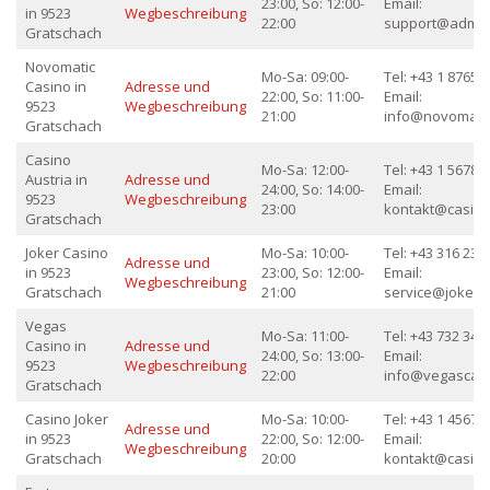
23:00, So: 12:00-
Email:
in 9523
Wegbeschreibung
22:00
support@admira
Gratschach
Novomatic
Mo-Sa: 09:00-
Tel: +43 1 87654
Casino in
Adresse und
22:00, So: 11:00-
Email:
9523
Wegbeschreibung
21:00
info@novomatic
Gratschach
Casino
Mo-Sa: 12:00-
Tel: +43 1 56789
Austria in
Adresse und
24:00, So: 14:00-
Email:
9523
Wegbeschreibung
23:00
kontakt@casino
Gratschach
Joker Casino
Mo-Sa: 10:00-
Tel: +43 316 234
Adresse und
in 9523
23:00, So: 12:00-
Email:
Wegbeschreibung
Gratschach
21:00
service@jokerca
Vegas
Mo-Sa: 11:00-
Tel: +43 732 345
Casino in
Adresse und
24:00, So: 13:00-
Email:
9523
Wegbeschreibung
22:00
info@vegascasi
Gratschach
Casino Joker
Mo-Sa: 10:00-
Tel: +43 1 45678
Adresse und
in 9523
22:00, So: 12:00-
Email:
Wegbeschreibung
Gratschach
20:00
kontakt@casino