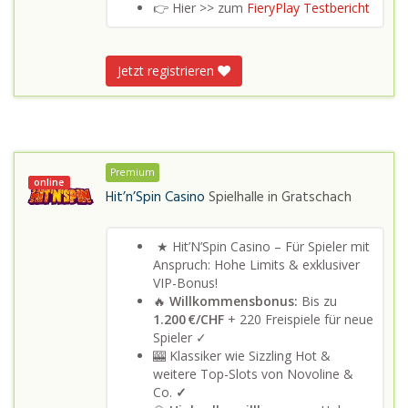
👉 Hier >> zum
FieryPlay Testbericht
Jetzt registrieren
Premium
online
Hit’n’Spin Casino
Spielhalle in
Gratschach
★ Hit’N’Spin Casino – Für Spieler mit
Anspruch: Hohe Limits & exklusiver
VIP-Bonus!
🔥
Willkommensbonus:
Bis zu
1.200 €/CHF
+ 220 Freispiele für neue
Spieler ✓
🎰 Klassiker wie Sizzling Hot &
weitere Top-Slots von Novoline &
Co.
✓