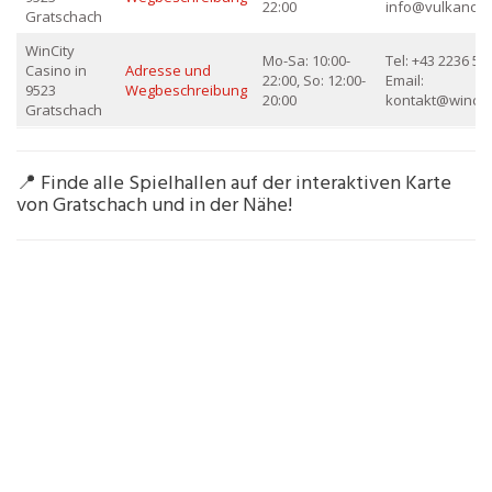
22:00
info@vulkancas
Gratschach
WinCity
Mo-Sa: 10:00-
Tel: +43 2236 56
Casino in
Adresse und
22:00, So: 12:00-
Email:
9523
Wegbeschreibung
20:00
kontakt@wincity
Gratschach
📍 Finde alle Spielhallen auf der interaktiven Karte
von Gratschach und in der Nähe!