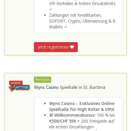
VIP-Vorteilen & hohen Einsatzlimits
✓
Zahlungen mit Kreditkarten,
SOFORT, Crypto, Überweisung & E-
Wallets ✓
Jetzt registrieren
Premium
online
Wyns Casino
Spielhalle in
St. Bartlmä
Wyns Casino – Exklusives Online
Spielhalle für High Roller & VIPs!
🎁
Willkommensbonus:
100 % bis
€500/CHF 500
+ 200 Freispiele auf
die ersten Einzahlungen