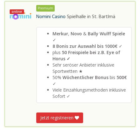
Premium
online
Nomini Casino
Spielhalle in
St. Bartlmä
Merkur
,
Novo
&
Bally Wulff Spiele
✓
8 Bonis zur Auswahl bis 1000€
✓
plus
50 Freispiele bei z.B. Eye of
Horus ✓
Sehr seröser Anbieter inklusive
Sportwetten ★
50%
Wöchentlicher Bonus
bis
500€
✓
Viele Einzahlungsmethoden inklusive
Sofort ✓
Jetzt registrieren