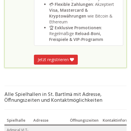
💳
Flexible Zahlungen
: Akzeptiert
Visa, Mastercard &
Kryptowährungen
wie Bitcoin &
Ethereum
🏆
Exklusive Promotionen
:
Regelmäßige
Reload-Boni,
Freispiele & VIP-Programm
Jetzt registrieren
Alle Spielhallen in St. Bartlmä mit Adresse,
Öffnungszeiten und Kontaktmöglichkeiten
Spielhalle
Adresse
Öffnungszeiten
Kontaktinform
Admiral VLT-