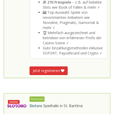
🎁
270 Freispiele
– z. B. auf beliebte
Slots wie Book of Fallen & mehr ✓
🎰 Top-Auswahl: Spiele von
renommierten Anbietern wie
Novoline, Pragmatic, Gamomat &
mehr ✓
🏆 Mehrfach ausgezeichnet und
betrieben von erfahrenen Profis der
Casino-Szene ✓
Gute Einzahlungsmethoden inklusive
SOFORT, Paysafecard und Crypto ✓
Jetzt registrieren
Premium
online
Slotoro
Spielhalle in
St. Bartlmä