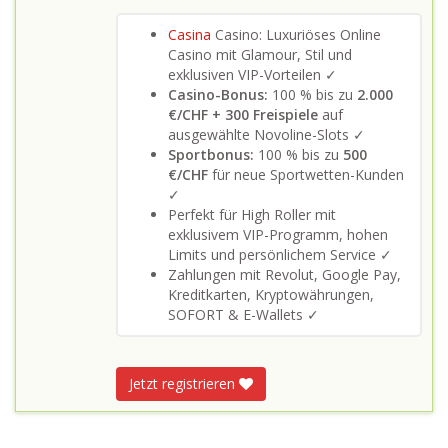
Casina
Casino: Luxuriöses Online
Casino mit Glamour, Stil und
exklusiven VIP-Vorteilen ✓
Casino-Bonus:
100 % bis zu
2.000
€/CHF + 300 Freispiele
auf
ausgewählte Novoline-Slots ✓
Sportbonus:
100 % bis zu
500
€/CHF
für neue Sportwetten-Kunden
✓
Perfekt für High Roller mit
exklusivem VIP-Programm, hohen
Limits und persönlichem Service ✓
Zahlungen mit Revolut, Google Pay,
Kreditkarten, Kryptowährungen,
SOFORT & E-Wallets ✓
Jetzt registrieren