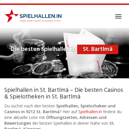
Skip
to
main
Toggl
content
navig
Die besten Spielhallen in
St. Bartlmä
Spielhallen in St. Bartlmä – Die besten Casinos
& Spielotheken in St. Bartlmä
Du suchst nach den besten
Spielhallen, Spielotheken und
Casinos in 9212 St. Bartlmä
? Hier auf
Spielhallen.in
findest du
eine aktuelle Liste mit
Öffnungszeiten, Adressen und
Bewertungen
der besten Spiehallen in deiner Nähe von
St.
Bartlmä, Kärnten
!