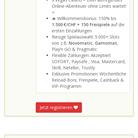
Online-Abenteuer ohne Limits wartet!
⭐
🔥 Willkommensbonus: 150% bis
1.500 €/CHF + 150 Freispiele
auf die
ersten Einzahlungen
Riesige Spielauswahl: 5.000+ Slots
von z.B.
Novomatic
,
Gamomat
,
Play’n GO & Pragmatic
Flexible Zahlungen: Akzeptiert
SOFORT, Paysafe , Visa, Mastercard,
Skrill, Neteller, Trustly
Exklusive Promotionen: Wöchentliche
Reload-Boni, Freispiele, Cashback &
VIP-Programm
Jetzt registrieren