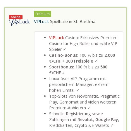
Premium
online
VIPLuck
Spielhalle in
St. Bartlmä
VIPLuck
Casino: Exklusives Premium-
Casino für High Roller und echte VIP-
Spieler ✓
Casino-Bonus:
100 % bis zu
2.000
€/CHF + 300 Freispiele
✓
Sportbonus:
100 % bis zu
500
€/CHF
✓
Luxuriöses VIP-Programm mit
persönlichem Manager, extrem
hohen Limits ✓
Top-Slots von Novomatic, Pragmatic
Play, Gamomat und vielen weiteren
Premium-Anbietern ✓
Schnelle Registrierung sowie
Zahlungen mit
Revolut
,
Google Pay
,
Kreditkarten, Crypto &E-Wallets ✓