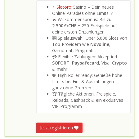
⭐
Slotoro
Casino – Dein neues
Online-Paradies ohne Limits! ⭐
🔥 Willkommensbonus: Bis zu
2.500 €/CHF
+ 250 Freispiele auf
deine ersten Einzahlungen
🎰 Spielauswahl: Über 5.000 Slots von
Top-Providern wie
Novoline
,
Gamomat, Pragmatic
💳 Flexible Zahlungen: Akzeptiert
SOFORT
,
Paysafecard
, Visa,
Crypto
& mehr
💸 High Roller ready: Genieße hohe
Limits bei Ein- & Auszahlungen –
ganz ohne Grenzen
🏆 Tägliche Aktionen, Freispiele,
Reloads, Cashback & ein exklusives
VIP-Programm
Jetzt registrieren