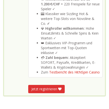
1.200 €/CHF
+ 220 Freispiele für neue
Spieler ✓
🎰 Klassiker wie Sizzling Hot &
weitere Top-Slots von Novoline &
Co.
✓
💎
Highroller willkommen:
Hohe
Einsatzlimits & Schnelle Spins & Kein
Warten ✓
👑 Exklusives VIP-Programm und
Sportwetten mit Top-Quoten
inklusive ✓
💳
Zahl bequem:
Akzeptiert
SOFORT, Paysafe, Kreditkarten, E-
Wallets & Kryptowährungen ✓
Zum
Testbericht des HitNSpin Casino
Jetzt registrieren