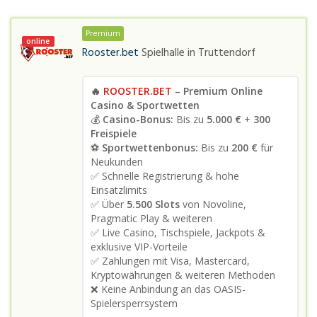
Premium
online
Rooster.bet
Spielhalle in
Truttendorf
🔥
ROOSTER.BET
– Premium Online
Casino & Sportwetten
💰
Casino-Bonus:
Bis zu
5.000 €
+
300
Freispiele
⚽
Sportwettenbonus:
Bis zu
200 €
für
Neukunden
✅ Schnelle Registrierung & hohe
Einsatzlimits
✅ Über
5.500 Slots
von Novoline,
Pragmatic Play & weiteren
✅ Live Casino, Tischspiele, Jackpots &
exklusive VIP-Vorteile
✅ Zahlungen mit Visa, Mastercard,
Kryptowährungen & weiteren Methoden
❌ Keine Anbindung an das OASIS-
Spielersperrsystem