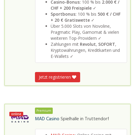
Casino-Bonus:
100 % bis
2.000 € /
CHF + 200 Freispiele
✓
Sportbonus:
100 % bis
500 € / CHF
+ 20 € Gratiswette
✓
Über 5.000 Slots von Novoline,
Pragmatic Play, Gamomat & vielen
weiteren Top-Providern ✓
Zahlungen mit
Revolut
,
SOFORT
,
Kryptowährungen, Kreditkarten und
E-Wallets ✓
Jetzt registrieren
Premium
online
MAD Casino
Spielhalle in
Truttendorf