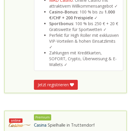
MAD Casino
: Online Casino mit
attraktivem Willkommensangebot ✓
Casino-Bonus:
100 % bis zu
1.000
€/CHF + 200 Freispiele
✓
Sportbonus
: 100 % bis 250 € + 20 €
Gratiswette für Sportwetten ✓
Perfekt für High Roller mit exklusiven
VIP-Vorteilen & hohen Einsatzlimits
✓
Zahlungen mit Kreditkarten,
SOFORT, Crypto, Überweisung & E-
Wallets ✓
Jetzt registrieren
Premium
online
Casina
Spielhalle in
Truttendorf