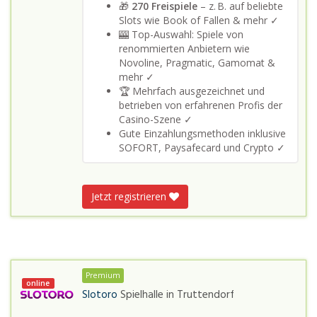
🎁
270 Freispiele
– z. B. auf beliebte
Slots wie Book of Fallen & mehr ✓
🎰 Top-Auswahl: Spiele von
renommierten Anbietern wie
Novoline, Pragmatic, Gamomat &
mehr ✓
🏆 Mehrfach ausgezeichnet und
betrieben von erfahrenen Profis der
Casino-Szene ✓
Gute Einzahlungsmethoden inklusive
SOFORT, Paysafecard und Crypto ✓
Jetzt registrieren
Premium
online
Slotoro
Spielhalle in
Truttendorf