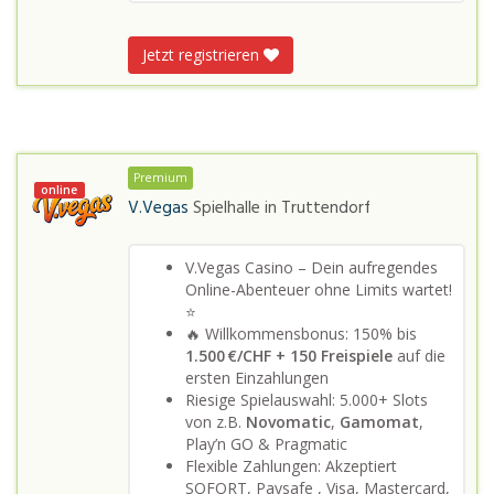
Jetzt registrieren
Premium
online
V.Vegas
Spielhalle in
Truttendorf
V.Vegas Casino – Dein aufregendes
Online-Abenteuer ohne Limits wartet!
⭐
🔥 Willkommensbonus: 150% bis
1.500 €/CHF + 150 Freispiele
auf die
ersten Einzahlungen
Riesige Spielauswahl: 5.000+ Slots
von z.B.
Novomatic
,
Gamomat
,
Play’n GO & Pragmatic
Flexible Zahlungen: Akzeptiert
SOFORT, Paysafe , Visa, Mastercard,