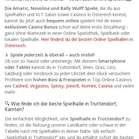
Die Amatic, Novoline und Bally Wulff Spiele
, die du aus
Spielhallen und VLT-Salon sowie Casinos in Östereich kennst,
kannst du jetzt auch
bequem online
spielen! Hol dir einen
exklusiven Casino Bonus
schon auf deine erste Einzahlung –
ganz ohne Wartezeit in einer Online Spielothek, Spielbank oder
lokalen Spielhalle.
Hier findest du die besten Online Spielhallen in
Österreich.
📱
Spiele jederzeit & überall – auch mobil!
Ob von zu Hause oder unterwegs: Mit deinem
Smartphone
oder Tablet
kannst du in Truttendorf, Wien, Graz, Linz,
Salzburg oder Innsbruck zu jeder Uhrzeit dein Glück versuchen!
Profitiere von
hohen Boni & Freispielen
in Top-Online-Casinos
wie
Cashed
,
Vegasino
,
Spinsy
,
Joker8
,
Nomini
,
Casinia
und vielen
mehr.
🔍 Wie finde ich die beste Spielhalle in Truttendorf,
Kärnten?
Die einfachste Möglichkeit, eine
Spielhalle in Truttendorf
zu
finden, ist die Nutzung unserer Landkarte oder schaue in der
Tabelle nach mit Spielhallen in deiner Nähe. Gib einfach
„Spielothek in Truttendorf“ ein, und du erhältst sofort die besten