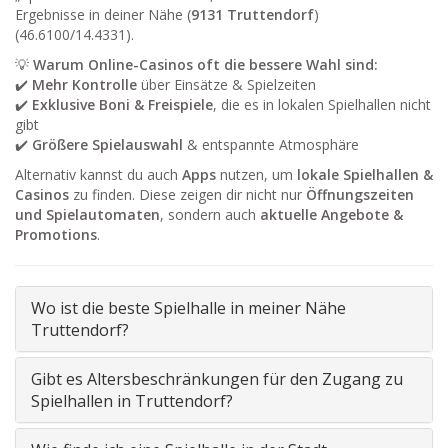
Ergebnisse in deiner Nähe (
9131 Truttendorf
)
(46.6100/14.4331).
💡
Warum Online-Casinos oft die bessere Wahl sind:
✔️
Mehr Kontrolle
über Einsätze & Spielzeiten
✔️
Exklusive Boni & Freispiele
, die es in lokalen Spielhallen nicht
gibt
✔️
Größere Spielauswahl
& entspannte Atmosphäre
Alternativ kannst du auch
Apps
nutzen, um
lokale Spielhallen &
Casinos
zu finden. Diese zeigen dir nicht nur
Öffnungszeiten
und Spielautomaten
, sondern auch
aktuelle Angebote &
Promotions
.
Wo ist die beste Spielhalle in meiner Nähe
Truttendorf?
Gibt es Altersbeschränkungen für den Zugang zu
Spielhallen in Truttendorf?