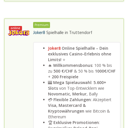
Premium
online
Joker8
Spielhalle in
Truttendorf
Joker8
Online Spielhalle – Dein
exklusives Casino-Erlebnis ohne
Limits!
⭐
🔥
Willkommensbonus
: 100 % bis
zu
500 €/CHF
& 50 % bis
1000€/CHF
+
200 Freispiele
🎰
Mega Spielauswahl
:
5.600+
Slots
von Top-Entwicklern wie
Novomatic
,
Merkur
, Bally
💳
Flexible Zahlungen
: Akzeptiert
Visa, Mastercard &
Kryptowährungen
wie Bitcoin &
Ethereum
🏆
Exklusive Promotionen
: