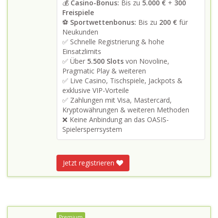
💰
Casino-Bonus:
Bis zu
5.000 €
+
300
Freispiele
⚽
Sportwettenbonus:
Bis zu
200 €
für
Neukunden
✅ Schnelle Registrierung & hohe
Einsatzlimits
✅ Über
5.500 Slots
von Novoline,
Pragmatic Play & weiteren
✅ Live Casino, Tischspiele, Jackpots &
exklusive VIP-Vorteile
✅ Zahlungen mit Visa, Mastercard,
Kryptowährungen & weiteren Methoden
❌ Keine Anbindung an das OASIS-
Spielersperrsystem
Jetzt registrieren
Premium