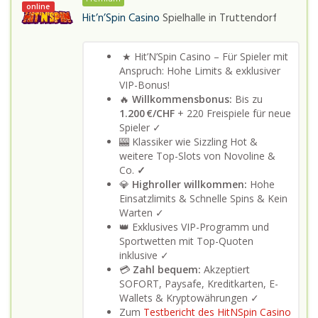
online
Hit’n’Spin Casino
Spielhalle in
Truttendorf
★ Hit’N’Spin Casino – Für Spieler mit
Anspruch: Hohe Limits & exklusiver
VIP-Bonus!
🔥
Willkommensbonus:
Bis zu
1.200 €/CHF
+ 220 Freispiele für neue
Spieler ✓
🎰 Klassiker wie Sizzling Hot &
weitere Top-Slots von Novoline &
Co.
✓
💎
Highroller willkommen:
Hohe
Einsatzlimits & Schnelle Spins & Kein
Warten ✓
👑 Exklusives VIP-Programm und
Sportwetten mit Top-Quoten
inklusive ✓
💳
Zahl bequem:
Akzeptiert
SOFORT, Paysafe, Kreditkarten, E-
Wallets & Kryptowährungen ✓
Zum
Testbericht des HitNSpin Casino