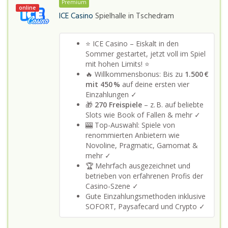
Premium
online
ICE Casino
Spielhalle in
Tschedram
⭐ ICE Casino – Eiskalt in den
Sommer gestartet, jetzt voll im Spiel
mit hohen Limits! ⭐
🔥 Willkommensbonus: Bis zu
1.500 €
mit 450 %
auf deine ersten vier
Einzahlungen ✓
🎁
270 Freispiele
– z. B. auf beliebte
Slots wie Book of Fallen & mehr ✓
🎰 Top-Auswahl: Spiele von
renommierten Anbietern wie
Novoline, Pragmatic, Gamomat &
mehr ✓
🏆 Mehrfach ausgezeichnet und
betrieben von erfahrenen Profis der
Casino-Szene ✓
Gute Einzahlungsmethoden inklusive
SOFORT, Paysafecard und Crypto ✓