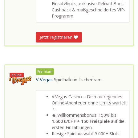
Einsatzlimits, exklusive Reload-Boni,
Cashback & maßgeschneidertes VIP-
Programm
Jetzt registrieren
Premium
online
V.Vegas
Spielhalle in
Tschedram
V.Vegas Casino – Dein aufregendes
Online-Abenteuer ohne Limits wartet!
⭐
🔥 Willkommensbonus: 150% bis
1.500 €/CHF + 150 Freispiele
auf die
ersten Einzahlungen
Riesige Spielauswahl: 5.000+ Slots