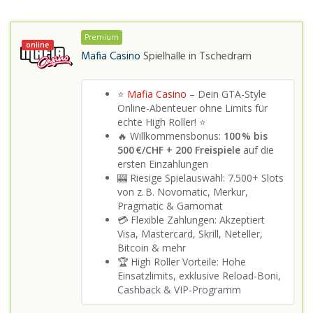
Premium
online
Mafia Casino
Spielhalle in
Tschedram
⭐
Mafia Casino
– Dein GTA-Style
Online-Abenteuer ohne Limits für
echte High Roller! ⭐
🔥 Willkommensbonus:
100 % bis
500 €/CHF + 200 Freispiele
auf die
ersten Einzahlungen
🎰 Riesige Spielauswahl: 7.500+ Slots
von z. B. Novomatic, Merkur,
Pragmatic & Gamomat
💳 Flexible Zahlungen: Akzeptiert
Visa, Mastercard, Skrill, Neteller,
Bitcoin & mehr
🏆 High Roller Vorteile: Hohe
Einsatzlimits, exklusive Reload-Boni,
Cashback & VIP-Programm