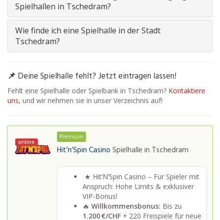
Spielhallen in Tschedram?
Wie finde ich eine Spielhalle in der Stadt
Tschedram?
📌
Deine Spielhalle fehlt? Jetzt eintragen lassen!
Fehlt eine Spielhalle oder Spielbank in Tschedram?
Kontaktiere
uns
, und wir nehmen sie in unser Verzeichnis auf!
Premium
online
Hit’n’Spin Casino
Spielhalle in
Tschedram
★ Hit’N’Spin Casino – Für Spieler mit
Anspruch: Hohe Limits & exklusiver
VIP-Bonus!
🔥
Willkommensbonus:
Bis zu
1.200 €/CHF
+ 220 Freispiele für neue