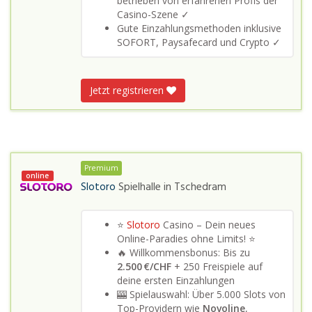
betrieben von erfahrenen Profis der
Casino-Szene ✓
Gute Einzahlungsmethoden inklusive
SOFORT, Paysafecard und Crypto ✓
Jetzt registrieren
Premium
online
Slotoro
Spielhalle in
Tschedram
⭐
Slotoro
Casino – Dein neues
Online-Paradies ohne Limits! ⭐
🔥 Willkommensbonus: Bis zu
2.500 €/CHF
+ 250 Freispiele auf
deine ersten Einzahlungen
🎰 Spielauswahl: Über 5.000 Slots von
Top-Providern wie
Novoline
,