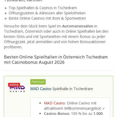
🔹 Top-Spielhallen & Casinos in Tschedram
🔹 Öffnungszeiten & Adressen aller Spielotheken
🔹 Beste Online Casinos mit Boni & Sportwetten
Versuche dein Glück beim Spiel im
Automatensalon
in
Tschedram, Österreich oder auch in Online Spielhallen bei den
besten Slots und mit Sportwetten mit einem Bonus zu jeder
Öffnungszeit. Jetzt anmelden und von hohen Bonusaktionen
profitieren.
Besten Online Spielhallen in Österreich Tschedram
mit Casinobonus August 2026
Premium
online
MAD Casino
Spielhalle in
Tschedram
MAD Casino
: Online Casino mit
attraktivem Willkommensangebot ✓
Casino-Bonus:
100 % bis zu
1.000