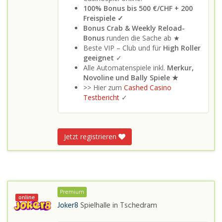
100% Bonus bis 500 €/CHF + 200
Freispiele ✓
Bonus Crab &
Weekly Reload-
Bonus
runden die Sache ab ★
Beste VIP – Club und für
High Roller
geeignet
✓
Alle Automatenspiele inkl.
Merkur,
Novoline und Bally Spiele ★
>> Hier zum
Cashed Casino
Testbericht
✓
Jetzt registrieren
Premium
online
Joker8
Spielhalle in
Tschedram