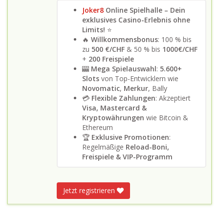
Joker8
Online Spielhalle – Dein
exklusives Casino-Erlebnis ohne
Limits!
⭐
🔥
Willkommensbonus
: 100 % bis
zu
500 €/CHF
& 50 % bis
1000€/CHF
+
200 Freispiele
🎰
Mega Spielauswahl
:
5.600+
Slots
von Top-Entwicklern wie
Novomatic
,
Merkur
, Bally
💳
Flexible Zahlungen
: Akzeptiert
Visa, Mastercard &
Kryptowährungen
wie Bitcoin &
Ethereum
🏆
Exklusive Promotionen
:
Regelmäßige
Reload-Boni,
Freispiele & VIP-Programm
Jetzt registrieren