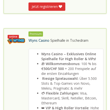
Jetzt registrieren
Premium
online
Wyns Casino
Spielhalle in
Tschedram
Wyns Casino – Exklusives Online
Spielhalle für High Roller & VIPs!
🎁
Willkommensbonus:
100 % bis
€500/CHF 500
+ 200 Freispiele auf
die ersten Einzahlungen
Riesige Spielauswahl:
Über 5.500
Slots & Top-Games von Novo,
Mekru, Pragmatic & mehr
💳
Flexible Zahlungen:
Visa,
Mastercard, Skrill, Neteller, Bitcoin,
Ethereum
👑
VIP & High Roller Vorteile:
Hohe