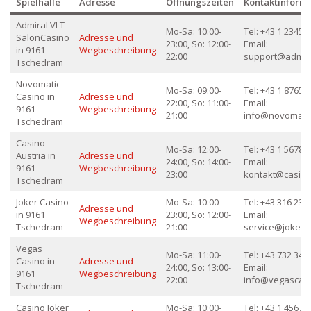
Spielhalle
Adresse
Öffnungszeiten
Kontaktinform
Admiral VLT-
Mo-Sa: 10:00-
Tel: +43 1 23456
SalonCasino
Adresse und
23:00, So: 12:00-
Email:
in 9161
Wegbeschreibung
22:00
support@admira
Tschedram
Novomatic
Mo-Sa: 09:00-
Tel: +43 1 87654
Casino in
Adresse und
22:00, So: 11:00-
Email:
9161
Wegbeschreibung
21:00
info@novomatic
Tschedram
Casino
Mo-Sa: 12:00-
Tel: +43 1 56789
Austria in
Adresse und
24:00, So: 14:00-
Email:
9161
Wegbeschreibung
23:00
kontakt@casino
Tschedram
Joker Casino
Mo-Sa: 10:00-
Tel: +43 316 234
Adresse und
in 9161
23:00, So: 12:00-
Email:
Wegbeschreibung
Tschedram
21:00
service@jokerca
Vegas
Mo-Sa: 11:00-
Tel: +43 732 345
Casino in
Adresse und
24:00, So: 13:00-
Email:
9161
Wegbeschreibung
22:00
info@vegascasi
Tschedram
Casino Joker
Mo-Sa: 10:00-
Tel: +43 1 45678