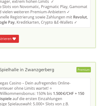
nager, extrem hohen Limits ✓
p-Slots von Novomatic, Pragmatic Play, Gamomat
d vielen weiteren Premium-Anbietern ✓
nelle Registrierung sowie Zahlungen mit
Revolut
,
ogle Pay
, Kreditkarten, Crypto &E-Wallets ✓
istrieren
Spielhalle in
Zwanzgerberg
Premium
egas Casino – Dein aufregendes Online-
nteuer ohne Limits wartet! ⭐
 Willkommensbonus: 150% bis
1.500 €/CHF + 150
ispiele
auf die ersten Einzahlungen
sige Spielauswahl: 5.000+ Slots von z.B.