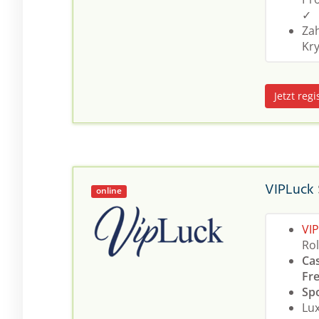
✓
Zah
Kr
Jetzt reg
VIPLuck
online
VI
Rol
Ca
Fre
Sp
Lu