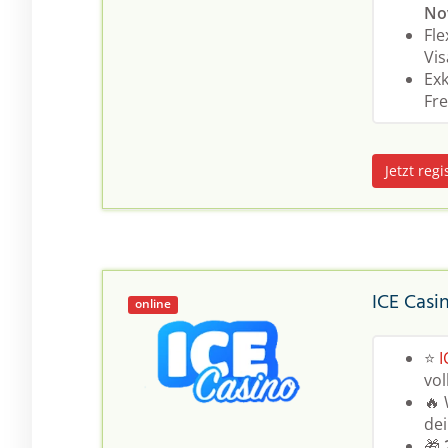
No
Fle
Vis
Exk
Fr
Jetzt reg
ICE Casi
online
⭐
I
vol
🔥
dei
🎁