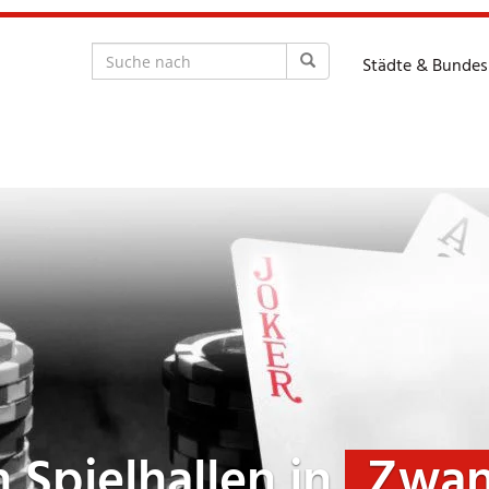
Städte & Bundes
 Spielhallen in
Zwan