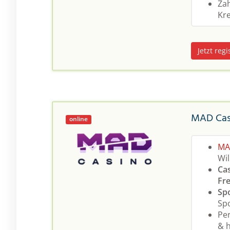
Za
Kre
Jetzt reg
MAD Cas
online
MA
Wi
Ca
Fre
Sp
Sp
Per
& h