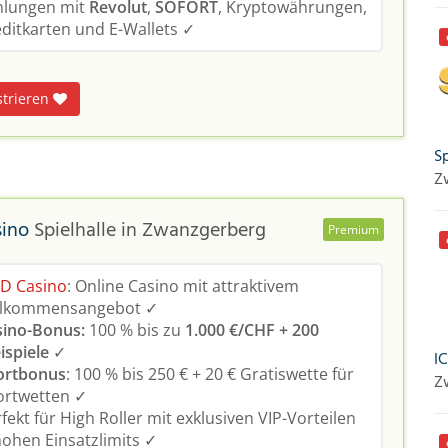
hlungen mit
Revolut
,
SOFORT
, Kryptowährungen,
ditkarten und E-Wallets ✓
istrieren
S
Z
ino
Spielhalle in
Zwanzgerberg
Premium
D Casino
: Online Casino mit attraktivem
llkommensangebot ✓
sino-Bonus:
100 % bis zu
1.000 €/CHF + 200
ispiele
✓
I
ortbonus
: 100 % bis 250 € + 20 € Gratiswette für
Z
ortwetten ✓
fekt für High Roller mit exklusiven VIP-Vorteilen
ohen Einsatzlimits ✓