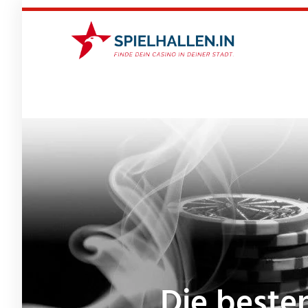
Skip
to
main
content
Die besten