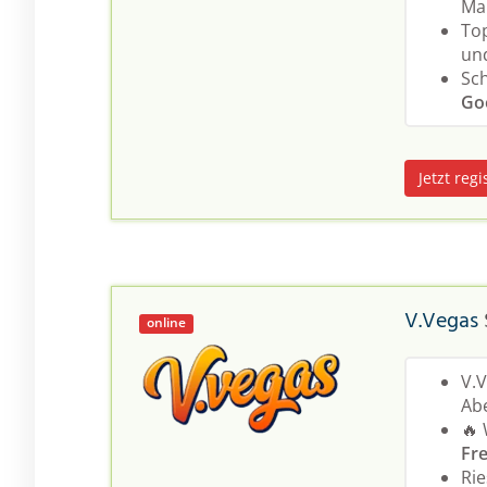
Ma
To
un
Sch
Go
Jetzt reg
V.Vegas
online
V.V
Abe
🔥
Fre
Rie