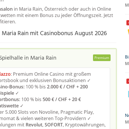
M
salon
in Maria Rain, Österreich oder auch in Online
twetten mit einem Bonus zu jeder Öffnungszeit. Jetzt
tieren.
ch Maria Rain mit Casinobonus August 2026
Spielhalle in
Maria Rain
B
Premium
M
lazzo
: Premium Online Casino mit großem
ortsbook und exklusiven Bonusaktionen ✓
sino-Bonus:
100 % bis
2.000 € / CHF + 200
ispiele
✓
ortbonus:
100 % bis
500 € / CHF + 20 €
atiswette
✓
r 5.000 Slots von Novoline, Pragmatic Play,
N
momat & vielen weiteren Top-Providern ✓
M
hlungen mit
Revolut
,
SOFORT
, Kryptowährungen,