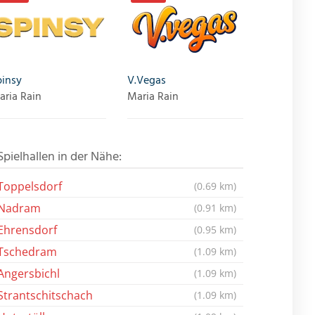
pinsy
V.Vegas
aria Rain
Maria Rain
Spielhallen in der Nähe:
Toppelsdorf
(0.69 km)
Nadram
(0.91 km)
Ehrensdorf
(0.95 km)
Tschedram
(1.09 km)
Angersbichl
(1.09 km)
Strantschitschach
(1.09 km)