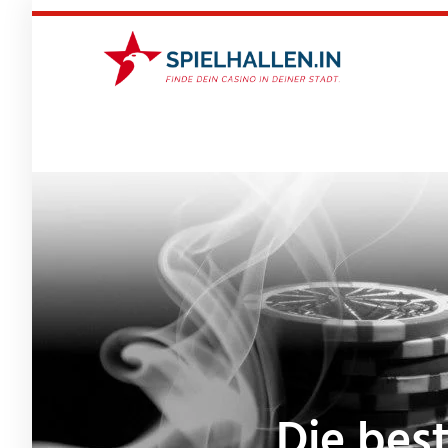
Skip
to
main
content
Die best