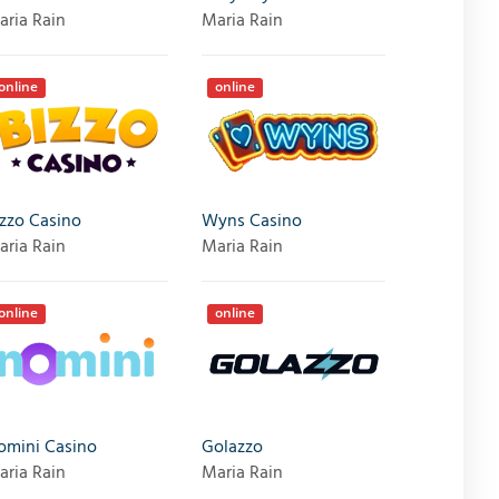
aria Rain
Maria Rain
online
online
izzo Casino
Wyns Casino
aria Rain
Maria Rain
online
online
omini Casino
Golazzo
aria Rain
Maria Rain