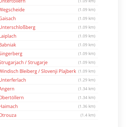
Untertöllern
(1.09 km)
Wegscheide
(1.09 km)
Gaisach
(1.09 km)
Unterschloßberg
(1.09 km)
Laiplach
(1.09 km)
Babniak
(1.09 km)
Singerberg
(1.09 km)
Strugarjach / Strugarje
(1.09 km)
Windisch Bleiberg / Slovenji Plajberk
(1.09 km)
Unterferlach
(1.29 km)
Angern
(1.34 km)
Obertöllern
(1.34 km)
Haimach
(1.36 km)
Otrouza
(1.4 km)