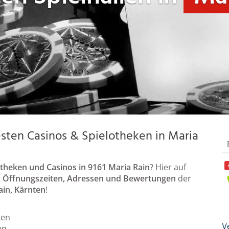
besten Casinos & Spielotheken in Maria
lotheken und Casinos in 9161 Maria Rain
? Hier auf
t
Öffnungszeiten, Adressen und Bewertungen
der
ain, Kärnten
!
ken
V
en