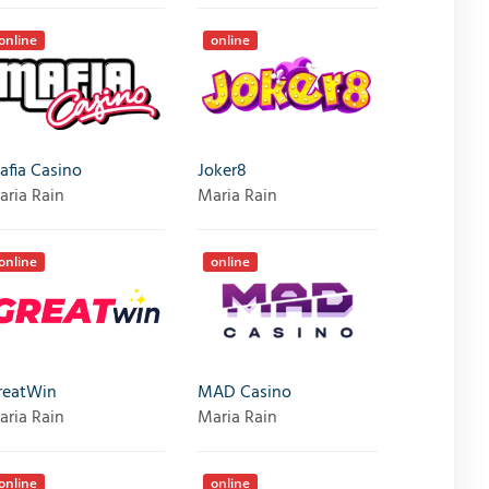
online
online
afia Casino
Joker8
aria Rain
Maria Rain
online
online
reatWin
MAD Casino
aria Rain
Maria Rain
online
online