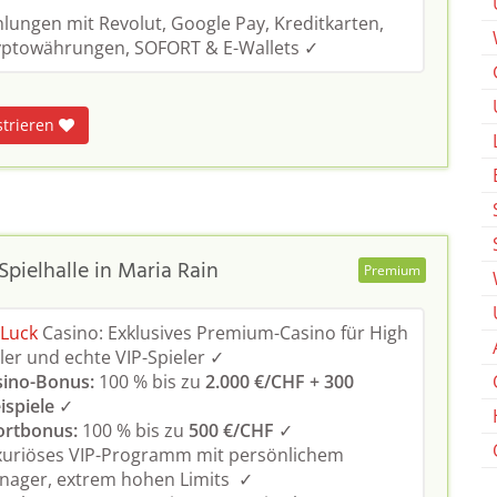
lungen mit Revolut, Google Pay, Kreditkarten,
yptowährungen, SOFORT & E-Wallets ✓
istrieren
Spielhalle in
Maria Rain
Premium
PLuck
Casino: Exklusives Premium-Casino für High
ler und echte VIP-Spieler ✓
sino-Bonus:
100 % bis zu
2.000 €/CHF + 300
ispiele
✓
ortbonus:
100 % bis zu
500 €/CHF
✓
xuriöses VIP-Programm mit persönlichem
nager, extrem hohen Limits ✓