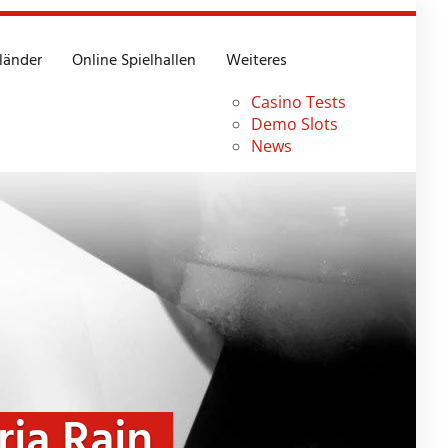
länder
Online Spielhallen
Weiteres
Casino Tests
Demo Slots
News
ia Rain