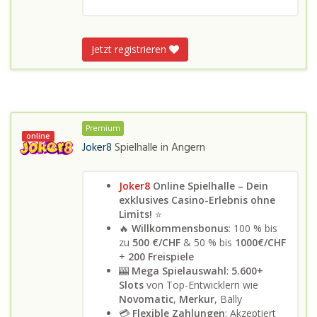
Jetzt registrieren
Premium
online
Joker8
Spielhalle in
Angern
Joker8
Online Spielhalle – Dein
exklusives Casino-Erlebnis ohne
Limits!
⭐
🔥
Willkommensbonus
: 100 % bis
zu
500 €/CHF
& 50 % bis
1000€/CHF
+
200 Freispiele
🎰
Mega Spielauswahl
:
5.600+
Slots
von Top-Entwicklern wie
Novomatic
,
Merkur
, Bally
💳
Flexible Zahlungen
: Akzeptiert