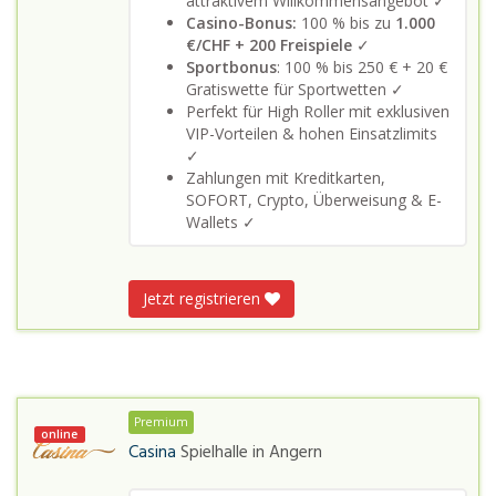
attraktivem Willkommensangebot ✓
Casino-Bonus:
100 % bis zu
1.000
€/CHF + 200 Freispiele
✓
Sportbonus
: 100 % bis 250 € + 20 €
Gratiswette für Sportwetten ✓
Perfekt für High Roller mit exklusiven
VIP-Vorteilen & hohen Einsatzlimits
✓
Zahlungen mit Kreditkarten,
SOFORT, Crypto, Überweisung & E-
Wallets ✓
Jetzt registrieren
Premium
online
Casina
Spielhalle in
Angern