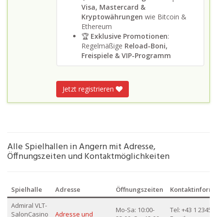
Visa, Mastercard &
Kryptowährungen
wie Bitcoin &
Ethereum
🏆
Exklusive Promotionen
:
Regelmäßige
Reload-Boni,
Freispiele & VIP-Programm
Jetzt registrieren
Alle Spielhallen in Angern mit Adresse,
Öffnungszeiten und Kontaktmöglichkeiten
Spielhalle
Adresse
Öffnungszeiten
Kontaktinform
Admiral VLT-
Mo-Sa: 10:00-
Tel: +43 1 23456
SalonCasino
Adresse und