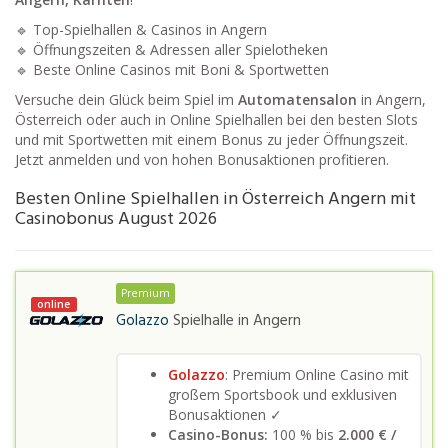
🔹 Top-Spielhallen & Casinos in Angern
🔹 Öffnungszeiten & Adressen aller Spielotheken
🔹 Beste Online Casinos mit Boni & Sportwetten
Versuche dein Glück beim Spiel im
Automatensalon
in Angern,
Österreich oder auch in Online Spielhallen bei den besten Slots
und mit Sportwetten mit einem Bonus zu jeder Öffnungszeit.
Jetzt anmelden und von hohen Bonusaktionen profitieren.
Besten Online Spielhallen in Österreich Angern mit
Casinobonus August 2026
Premium
online
Golazzo
Spielhalle in
Angern
Golazzo
: Premium Online Casino mit
großem Sportsbook und exklusiven
Bonusaktionen ✓
Casino-Bonus:
100 % bis
2.000 € /