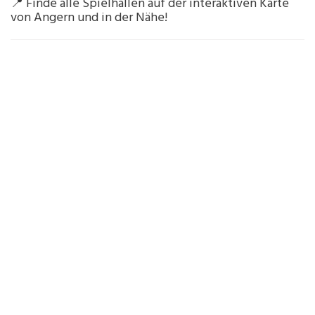
📍 Finde alle Spielhallen auf der interaktiven Karte
von Angern und in der Nähe!