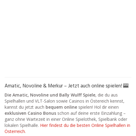
Amatic, Novoline & Merkur – Jetzt auch online spielen! 🎰
Die Amatic, Novoline und Bally Wulff Spiele
, die du aus
Spielhallen und VLT-Salon sowie Casinos in Östereich kennst,
kannst du jetzt auch
bequem online
spielen! Hol dir einen
exklusiven Casino Bonus
schon auf deine erste Einzahlung –
ganz ohne Wartezeit in einer Online Spielothek, Spielbank oder
lokalen Spielhalle.
Hier findest du die besten Online Spielhallen in
Österreich.