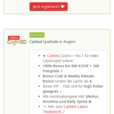
Jetzt registrieren
Premium
online
Cashed
Spielhalle in
Angern
★
Cashed
Casino > No.1 für edles
Casinospiel online!
100% Bonus bis 500 €/CHF + 200
Freispiele ✓
Bonus Crab &
Weekly Reload-
Bonus
runden die Sache ab ★
Beste VIP – Club und für
High Roller
geeignet
✓
Alle Automatenspiele inkl.
Merkur,
Novoline und Bally Spiele ★
>> Hier zum
Cashed Casino
Testbericht
✓