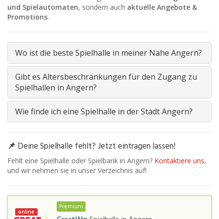
und Spielautomaten
, sondern auch
aktuelle Angebote &
Promotions
.
Wo ist die beste Spielhalle in meiner Nähe Angern?
Gibt es Altersbeschränkungen für den Zugang zu
Spielhallen in Angern?
Wie finde ich eine Spielhalle in der Stadt Angern?
📌
Deine Spielhalle fehlt? Jetzt eintragen lassen!
Fehlt eine Spielhalle oder Spielbank in Angern?
Kontaktiere uns
,
und wir nehmen sie in unser Verzeichnis auf!
Premium
online