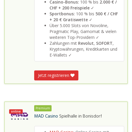
Casino-Bonus:
100 % bis
2.000 € /
CHF + 200 Freispiele
✓
Sportbonus:
100 % bis
500 € / CHF
+ 20 € Gratiswette
✓
Über 5.000 Slots von Novoline,
Pragmatic Play, Gamomat & vielen
weiteren Top-Providern ✓
Zahlungen mit
Revolut
,
SOFORT
,
Kryptowährungen, Kreditkarten und
E-Wallets ✓
Jetzt registrieren
Premium
online
MAD Casino
Spielhalle in
Bonisdorf