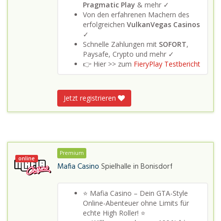
Pragmatic Play
& mehr ✓
Von den erfahrenen Machern des
erfolgreichen
VulkanVegas Casinos
✓
Schnelle Zahlungen mit
SOFORT
,
Paysafe, Crypto und mehr ✓
👉 Hier >> zum
FieryPlay Testbericht
Jetzt registrieren
Premium
online
Mafia Casino
Spielhalle in
Bonisdorf
⭐ Mafia Casino – Dein GTA-Style
Online-Abenteuer ohne Limits für
echte High Roller! ⭐