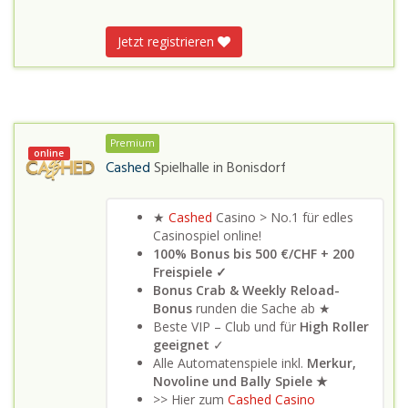
Jetzt registrieren
Premium
online
Cashed
Spielhalle in
Bonisdorf
★
Cashed
Casino > No.1 für edles
Casinospiel online!
100% Bonus bis 500 €/CHF + 200
Freispiele ✓
Bonus Crab &
Weekly Reload-
Bonus
runden die Sache ab ★
Beste VIP – Club und für
High Roller
geeignet
✓
Alle Automatenspiele inkl.
Merkur,
Novoline und Bally Spiele ★
>> Hier zum
Cashed Casino