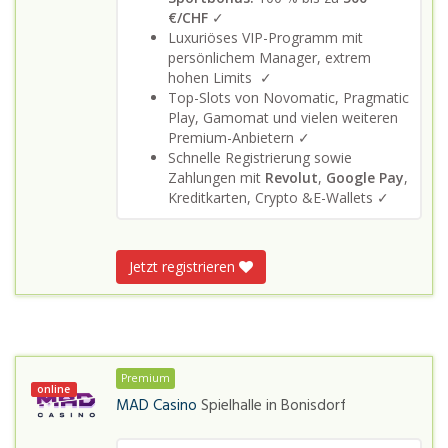
€/CHF
✓
Luxuriöses VIP-Programm mit
persönlichem Manager, extrem
hohen Limits ✓
Top-Slots von Novomatic, Pragmatic
Play, Gamomat und vielen weiteren
Premium-Anbietern ✓
Schnelle Registrierung sowie
Zahlungen mit
Revolut
,
Google Pay
,
Kreditkarten, Crypto &E-Wallets ✓
Jetzt registrieren
Premium
online
MAD Casino
Spielhalle in
Bonisdorf