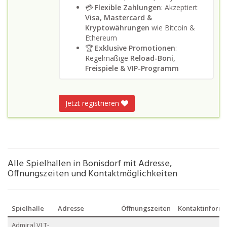
💳
Flexible Zahlungen
: Akzeptiert
Visa, Mastercard &
Kryptowährungen
wie Bitcoin &
Ethereum
🏆
Exklusive Promotionen
:
Regelmäßige
Reload-Boni,
Freispiele & VIP-Programm
Jetzt registrieren
Alle Spielhallen in Bonisdorf mit Adresse,
Öffnungszeiten und Kontaktmöglichkeiten
Spielhalle
Adresse
Öffnungszeiten
Kontaktinform
Admiral VLT-