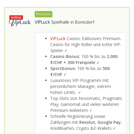
Premium
online
VIPLuck
Spielhalle in
Bonisdorf
VIPLuck
Casino: Exklusives Premium-
Casino für High Roller und echte VIP-
Spieler ✓
Casino-Bonus:
100 % bis zu
2.000
€/CHF + 300 Freispiele
✓
Sportbonus:
100 % bis zu
500
€/CHF
✓
Luxuriöses VIP-Programm mit
persönlichem Manager, extrem
hohen Limits ✓
Top-Slots von Novomatic, Pragmatic
Play, Gamomat und vielen weiteren
Premium-Anbietern ✓
Schnelle Registrierung sowie
Zahlungen mit
Revolut
,
Google Pay
,
Kreditkarten, Crypto &E-Wallets ✓