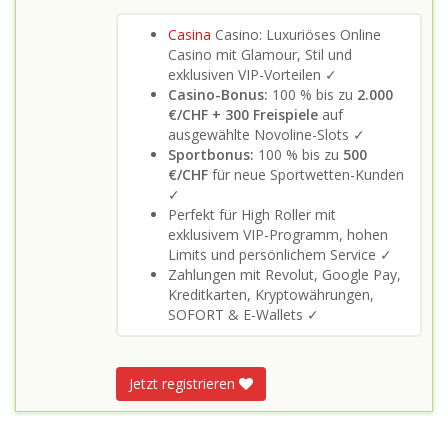
Casina
Casino: Luxuriöses Online
Casino mit Glamour, Stil und
exklusiven VIP-Vorteilen ✓
Casino-Bonus:
100 % bis zu
2.000
€/CHF + 300 Freispiele
auf
ausgewählte Novoline-Slots ✓
Sportbonus:
100 % bis zu
500
€/CHF
für neue Sportwetten-Kunden
✓
Perfekt für High Roller mit
exklusivem VIP-Programm, hohen
Limits und persönlichem Service ✓
Zahlungen mit Revolut, Google Pay,
Kreditkarten, Kryptowährungen,
SOFORT & E-Wallets ✓
Jetzt registrieren