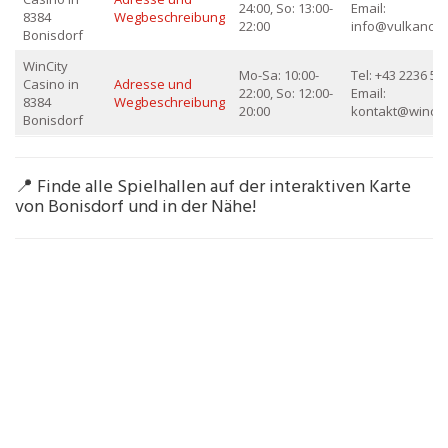
24:00, So: 13:00-
Email:
8384
Wegbeschreibung
22:00
info@vulkancas
Bonisdorf
WinCity
Mo-Sa: 10:00-
Tel: +43 2236 56
Casino in
Adresse und
22:00, So: 12:00-
Email:
8384
Wegbeschreibung
20:00
kontakt@wincity
Bonisdorf
📍 Finde alle Spielhallen auf der interaktiven Karte
von Bonisdorf und in der Nähe!