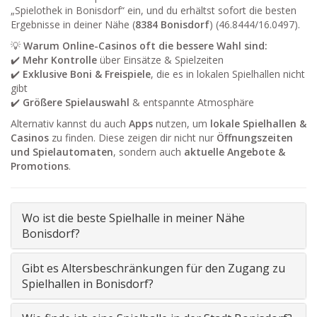
„Spielothek in Bonisdorf“ ein, und du erhältst sofort die besten
Ergebnisse in deiner Nähe (
8384 Bonisdorf
) (46.8444/16.0497).
💡
Warum Online-Casinos oft die bessere Wahl sind:
✔️
Mehr Kontrolle
über Einsätze & Spielzeiten
✔️
Exklusive Boni & Freispiele
, die es in lokalen Spielhallen nicht
gibt
✔️
Größere Spielauswahl
& entspannte Atmosphäre
Alternativ kannst du auch
Apps
nutzen, um
lokale Spielhallen &
Casinos
zu finden. Diese zeigen dir nicht nur
Öffnungszeiten
und Spielautomaten
, sondern auch
aktuelle Angebote &
Promotions
.
Wo ist die beste Spielhalle in meiner Nähe
Bonisdorf?
Gibt es Altersbeschränkungen für den Zugang zu
Spielhallen in Bonisdorf?