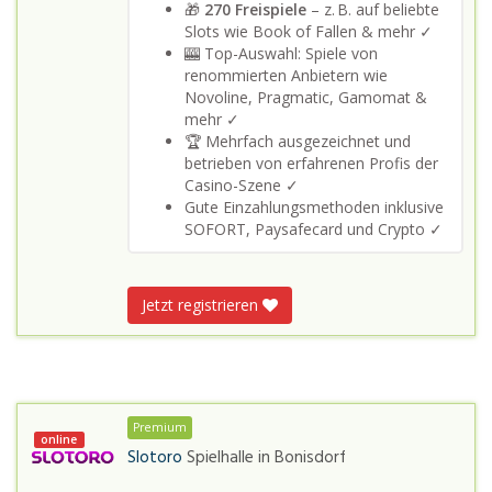
🎁
270 Freispiele
– z. B. auf beliebte
Slots wie Book of Fallen & mehr ✓
🎰 Top-Auswahl: Spiele von
renommierten Anbietern wie
Novoline, Pragmatic, Gamomat &
mehr ✓
🏆 Mehrfach ausgezeichnet und
betrieben von erfahrenen Profis der
Casino-Szene ✓
Gute Einzahlungsmethoden inklusive
SOFORT, Paysafecard und Crypto ✓
Jetzt registrieren
Premium
online
Slotoro
Spielhalle in
Bonisdorf