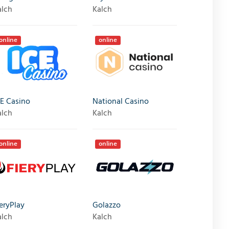
alch
Kalch
online
online
CE Casino
National Casino
alch
Kalch
online
online
eryPlay
Golazzo
alch
Kalch