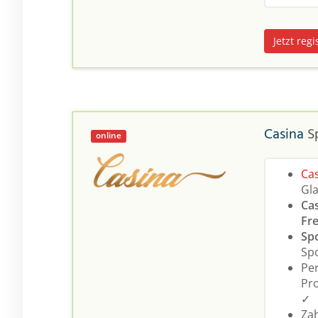
Jetzt reg
Casina
S
online
Ca
Gla
Ca
Fre
Sp
Sp
Per
Pr
✓
Zah