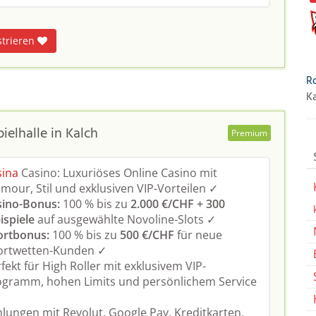
istrieren
R
K
pielhalle in
Kalch
Premium
sina
Casino: Luxuriöses Online Casino mit
mour, Stil und exklusiven VIP-Vorteilen ✓
sino-Bonus:
100 % bis zu
2.000 €/CHF + 300
ispiele
auf ausgewählte Novoline-Slots ✓
ortbonus:
100 % bis zu
500 €/CHF
für neue
ortwetten-Kunden ✓
fekt für High Roller mit exklusivem VIP-
ogramm, hohen Limits und persönlichem Service
lungen mit Revolut, Google Pay, Kreditkarten,