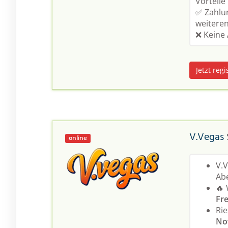
Vorteile
✅ Zahlu
weitere
❌ Keine
Jetzt reg
V.Vegas
online
V.V
Abe
🔥
Fre
Rie
No