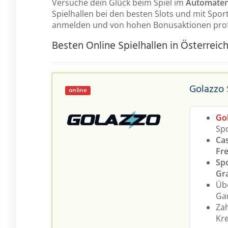
Versuche dein Glück beim Spiel im
Automaten
Spielhallen bei den besten Slots und mit Spor
anmelden und von hohen Bonusaktionen profi
Besten Online Spielhallen in Österrei
Golazzo
online
Go
Sp
Ca
Fre
Sp
Gr
Übe
Ga
Za
Kre