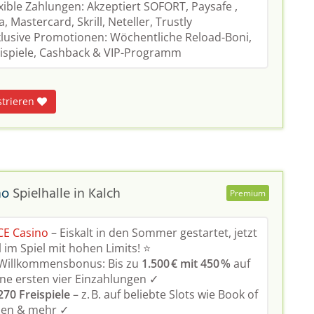
xible Zahlungen: Akzeptiert SOFORT, Paysafe ,
a, Mastercard, Skrill, Neteller, Trustly
lusive Promotionen: Wöchentliche Reload-Boni,
eispiele, Cashback & VIP-Programm
istrieren
no
Spielhalle in
Kalch
Premium
CE Casino
– Eiskalt in den Sommer gestartet, jetzt
l im Spiel mit hohen Limits! ⭐
 Willkommensbonus: Bis zu
1.500 € mit 450 %
auf
ne ersten vier Einzahlungen ✓
270 Freispiele
– z. B. auf beliebte Slots wie Book of
llen & mehr ✓