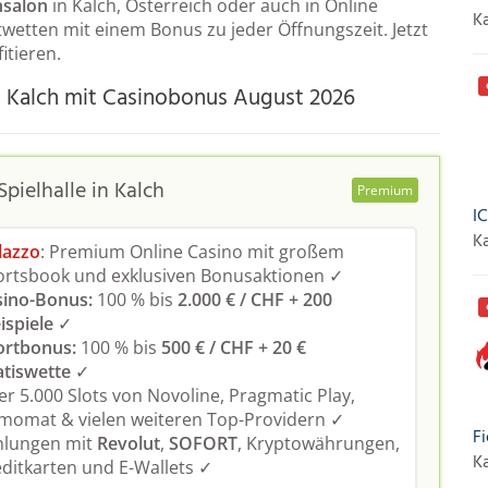
salon
in Kalch, Österreich oder auch in Online
K
twetten mit einem Bonus zu jeder Öffnungszeit. Jetzt
tieren.
ch Kalch mit Casinobonus August 2026
Spielhalle in
Kalch
Premium
I
K
lazzo
: Premium Online Casino mit großem
ortsbook und exklusiven Bonusaktionen ✓
sino-Bonus:
100 % bis
2.000 € / CHF + 200
ispiele
✓
ortbonus:
100 % bis
500 € / CHF + 20 €
atiswette
✓
r 5.000 Slots von Novoline, Pragmatic Play,
momat & vielen weiteren Top-Providern ✓
Fi
hlungen mit
Revolut
,
SOFORT
, Kryptowährungen,
K
ditkarten und E-Wallets ✓