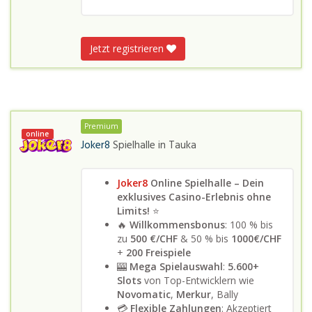
Jetzt registrieren
Premium
online
Joker8
Spielhalle in
Tauka
Joker8
Online Spielhalle – Dein
exklusives Casino-Erlebnis ohne
Limits!
⭐
🔥
Willkommensbonus
: 100 % bis
zu
500 €/CHF
& 50 % bis
1000€/CHF
+
200 Freispiele
🎰
Mega Spielauswahl
:
5.600+
Slots
von Top-Entwicklern wie
Novomatic
,
Merkur
, Bally
💳
Flexible Zahlungen
: Akzeptiert