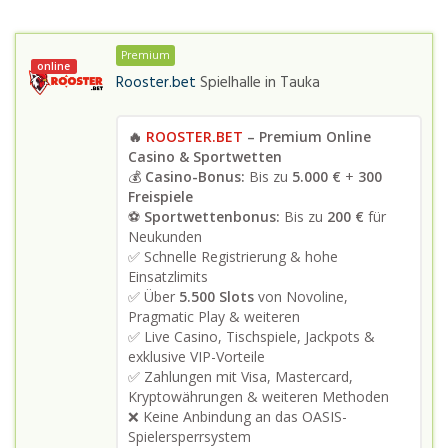
Premium
online
Rooster.bet
Spielhalle in
Tauka
🔥
ROOSTER.BET
– Premium Online
Casino & Sportwetten
💰
Casino-Bonus:
Bis zu
5.000 €
+
300
Freispiele
⚽
Sportwettenbonus:
Bis zu
200 €
für
Neukunden
✅ Schnelle Registrierung & hohe
Einsatzlimits
✅ Über
5.500 Slots
von Novoline,
Pragmatic Play & weiteren
✅ Live Casino, Tischspiele, Jackpots &
exklusive VIP-Vorteile
✅ Zahlungen mit Visa, Mastercard,
Kryptowährungen & weiteren Methoden
❌ Keine Anbindung an das OASIS-
Spielersperrsystem