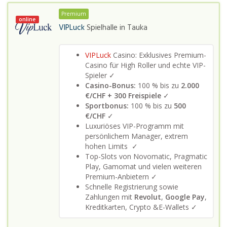
Premium
online
VIPLuck
Spielhalle in
Tauka
VIPLuck
Casino: Exklusives Premium-
Casino für High Roller und echte VIP-
Spieler ✓
Casino-Bonus:
100 % bis zu
2.000
€/CHF + 300 Freispiele
✓
Sportbonus:
100 % bis zu
500
€/CHF
✓
Luxuriöses VIP-Programm mit
persönlichem Manager, extrem
hohen Limits ✓
Top-Slots von Novomatic, Pragmatic
Play, Gamomat und vielen weiteren
Premium-Anbietern ✓
Schnelle Registrierung sowie
Zahlungen mit
Revolut
,
Google Pay
,
Kreditkarten, Crypto &E-Wallets ✓