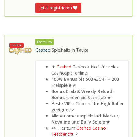
Jetzt registrieren
Premium
online
Cashed
Spielhalle in
Tauka
★
Cashed
Casino > No.1 für edles
Casinospiel online!
100% Bonus bis 500 €/CHF + 200
Freispiele ✓
Bonus Crab &
Weekly Reload-
Bonus
runden die Sache ab ★
Beste VIP – Club und für
High Roller
geeignet
✓
Alle Automatenspiele inkl.
Merkur,
Novoline und Bally Spiele ★
>> Hier zum
Cashed Casino
Testbericht
✓