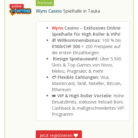
Premium
online
Wyns Casino
Spielhalle in
Tauka
Wyns
Casino – Exklusives Online
Spielhalle für High Roller & VIPs!
🎁
Willkommensbonus:
100 % bis
€500/CHF 500
+ 200 Freispiele auf
die ersten Einzahlungen
Riesige Spielauswahl:
Über 5.500
Slots & Top-Games von Novo,
Mekru, Pragmatic & mehr
💳
Flexible Zahlungen:
Visa,
Mastercard, Skrill, Neteller, Bitcoin,
Ethereum
👑
VIP & High Roller Vorteile:
Hohe
Einsatzlimits, exklusive Reload-Boni,
Cashback & maßgeschneidertes VIP-
Programm
Jetzt registrieren