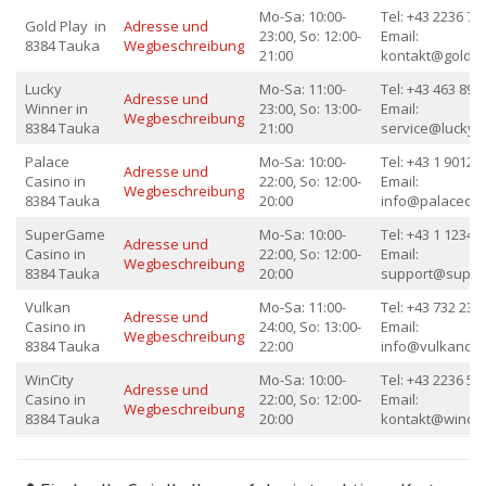
Mo-Sa: 10:00-
Tel: +43 2236 78
Gold Play in
Adresse und
23:00, So: 12:00-
Email:
8384 Tauka
Wegbeschreibung
21:00
kontakt@goldpl
Lucky
Mo-Sa: 11:00-
Tel: +43 463 890
Adresse und
Winner in
23:00, So: 13:00-
Email:
Wegbeschreibung
8384 Tauka
21:00
service@luckyw
Palace
Mo-Sa: 10:00-
Tel: +43 1 90123
Adresse und
Casino in
22:00, So: 12:00-
Email:
Wegbeschreibung
8384 Tauka
20:00
info@palacecas
SuperGame
Mo-Sa: 10:00-
Tel: +43 1 12345
Adresse und
Casino in
22:00, So: 12:00-
Email:
Wegbeschreibung
8384 Tauka
20:00
support@super
Vulkan
Mo-Sa: 11:00-
Tel: +43 732 234
Adresse und
Casino in
24:00, So: 13:00-
Email:
Wegbeschreibung
8384 Tauka
22:00
info@vulkancas
WinCity
Mo-Sa: 10:00-
Tel: +43 2236 56
Adresse und
Casino in
22:00, So: 12:00-
Email:
Wegbeschreibung
8384 Tauka
20:00
kontakt@wincity