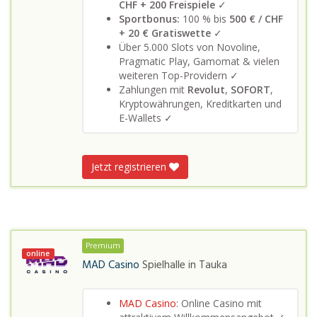
CHF + 200 Freispiele
✓
Sportbonus:
100 % bis
500 € / CHF
+ 20 € Gratiswette
✓
Über 5.000 Slots von Novoline,
Pragmatic Play, Gamomat & vielen
weiteren Top-Providern ✓
Zahlungen mit
Revolut
,
SOFORT
,
Kryptowährungen, Kreditkarten und
E-Wallets ✓
Jetzt registrieren
Premium
online
MAD Casino
Spielhalle in
Tauka
MAD Casino
: Online Casino mit