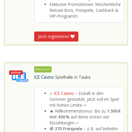
Exklusive Promotionen: Wöchentliche
Reload-Boni, Freispiele, Cashback &
VIP-Programm
Jetzt registrieren
Premium
online
ICE Casino
Spielhalle in
Tauka
⭐
ICE Casino
– Eiskalt in den
Sommer gestartet, jetzt voll im Spiel
mit hohen Limits! ⭐
🔥 Willkommensbonus: Bis zu
1.500 €
mit 450 %
auf deine ersten vier
Einzahlungen ✓
🎁
270 Freispiele
– z. B. auf beliebte