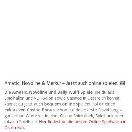
Amatic, Novoline & Merkur – Jetzt auch online spielen! 🎰
Die Amatic, Novoline und Bally Wulff Spiele
, die du aus
Spielhallen und VLT-Salon sowie Casinos in Östereich kennst,
kannst du jetzt auch
bequem online
spielen! Hol dir einen
exklusiven Casino Bonus
schon auf deine erste Einzahlung –
ganz ohne Wartezeit in einer Online Spielothek, Spielbank oder
lokalen Spielhalle.
Hier findest du die besten Online Spielhallen in
Österreich.