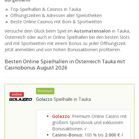
🔹 Top-Spielhallen & Casinos in Tauka
🔹 Öffnungszeiten & Adressen aller Spielotheken
🔹 Beste Online Casinos mit Boni & Sportwetten
Versuche dein Glück beim Spiel im
Automatensalon
in Tauka,
Österreich oder auch in Online Spielhallen bei den besten Slots
und mit Sportwetten mit einem Bonus zu jeder Öffnungszeit.
Jetzt anmelden und von hohen Bonusaktionen profitieren.
Besten Online Spielhallen in Österreich Tauka mit
Casinobonus August 2026
Premium
online
Golazzo
Spielhalle in
Tauka
Golazzo
: Premium Online Casino mit
großem Sportsbook und exklusiven
Bonusaktionen ✓
Casino-Bonus:
100 % bis
2.000 € /