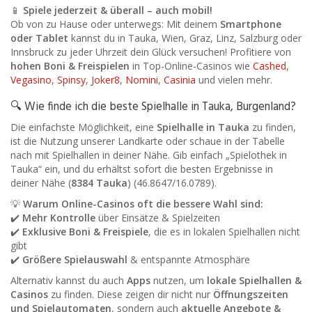
📱
Spiele jederzeit & überall – auch mobil!
Ob von zu Hause oder unterwegs: Mit deinem
Smartphone
oder Tablet
kannst du in Tauka, Wien, Graz, Linz, Salzburg oder
Innsbruck zu jeder Uhrzeit dein Glück versuchen! Profitiere von
hohen Boni & Freispielen
in Top-Online-Casinos wie
Cashed
,
Vegasino
,
Spinsy
,
Joker8
,
Nomini
,
Casinia
und vielen mehr.
🔍 Wie finde ich die beste Spielhalle in Tauka, Burgenland?
Die einfachste Möglichkeit, eine
Spielhalle in Tauka
zu finden,
ist die Nutzung unserer Landkarte oder schaue in der Tabelle
nach mit Spielhallen in deiner Nähe. Gib einfach „Spielothek in
Tauka“ ein, und du erhältst sofort die besten Ergebnisse in
deiner Nähe (
8384 Tauka
) (46.8647/16.0789).
💡
Warum Online-Casinos oft die bessere Wahl sind:
✔️
Mehr Kontrolle
über Einsätze & Spielzeiten
✔️
Exklusive Boni & Freispiele
, die es in lokalen Spielhallen nicht
gibt
✔️
Größere Spielauswahl
& entspannte Atmosphäre
Alternativ kannst du auch
Apps
nutzen, um
lokale Spielhallen &
Casinos
zu finden. Diese zeigen dir nicht nur
Öffnungszeiten
und Spielautomaten
, sondern auch
aktuelle Angebote &