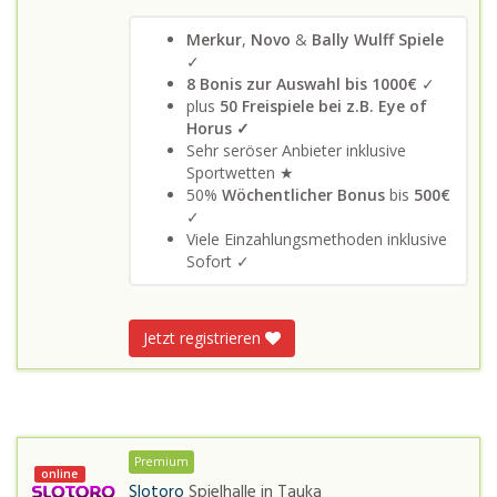
Merkur
,
Novo
&
Bally Wulff Spiele
✓
8 Bonis zur Auswahl bis 1000€
✓
plus
50 Freispiele bei z.B. Eye of
Horus ✓
Sehr seröser Anbieter inklusive
Sportwetten ★
50%
Wöchentlicher Bonus
bis
500€
✓
Viele Einzahlungsmethoden inklusive
Sofort ✓
Jetzt registrieren
Premium
online
Slotoro
Spielhalle in
Tauka