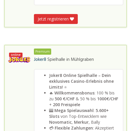
Jetzt registrieren
Premium
online
Joker8
Spielhalle in
Mühlgraben
Joker8 Online Spielhalle – Dein
exklusives Casino-Erlebnis ohne
Limits!
⭐
🔥
Willkommensbonus
: 100 % bis
zu
500 €/CHF
& 50 % bis
1000€/CHF
+
200 Freispiele
🎰
Mega Spielauswahl
:
5.600+
Slots
von Top-Entwicklern wie
Novomatic
,
Merkur
, Bally
💳
Flexible Zahlungen
: Akzeptiert