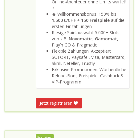
Online-Abenteuer ohne Limits wartet!
⭐
🔥 Willkommensbonus: 150% bis
1.500 €/CHF + 150 Freispiele
auf die
ersten Einzahlungen
Riesige Spielauswahl: 5.000+ Slots
von z.B.
Novomatic
,
Gamomat
,
Play’n GO & Pragmatic
Flexible Zahlungen: Akzeptiert
SOFORT, Paysafe , Visa, Mastercard,
Skrill, Neteller, Trustly
Exklusive Promotionen: Wöchentliche
Reload-Boni, Freispiele, Cashback &
VIP-Programm
Jetzt registrieren
Premium