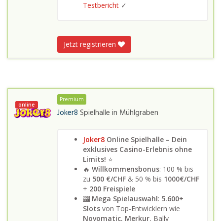
Testbericht
✓
Jetzt registrieren
Premium
online
Joker8
Spielhalle in
Mühlgraben
Joker8
Online Spielhalle – Dein
exklusives Casino-Erlebnis ohne
Limits!
⭐
🔥
Willkommensbonus
: 100 % bis
zu
500 €/CHF
& 50 % bis
1000€/CHF
+
200 Freispiele
🎰
Mega Spielauswahl
:
5.600+
Slots
von Top-Entwicklern wie
Novomatic
,
Merkur
, Bally