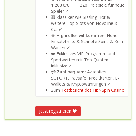
1.200 €/CHF
+ 220 Freispiele für neue
Spieler ✓
🎰 Klassiker wie Sizzling Hot &
weitere Top-Slots von Novoline &
Co.
✓
💎
Highroller willkommen:
Hohe
Einsatzlimits & Schnelle Spins & Kein
Warten ✓
👑 Exklusives VIP-Programm und
Sportwetten mit Top-Quoten
inklusive ✓
💳
Zahl bequem:
Akzeptiert
SOFORT, Paysafe, Kreditkarten, E-
Wallets & Kryptowährungen ✓
Zum
Testbericht des HitNSpin Casino
Jetzt registrieren