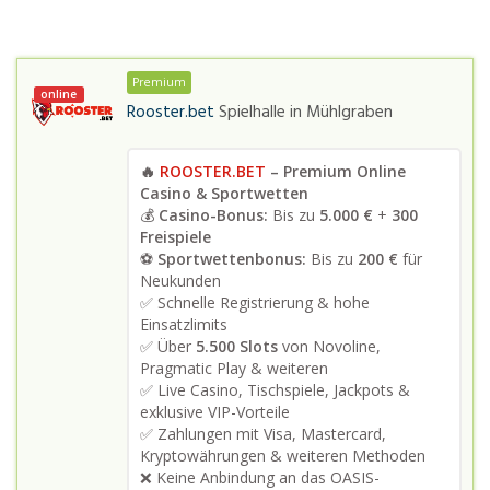
Premium
online
Rooster.bet
Spielhalle in
Mühlgraben
🔥
ROOSTER.BET
– Premium Online
Casino & Sportwetten
💰
Casino-Bonus:
Bis zu
5.000 €
+
300
Freispiele
⚽
Sportwettenbonus:
Bis zu
200 €
für
Neukunden
✅ Schnelle Registrierung & hohe
Einsatzlimits
✅ Über
5.500 Slots
von Novoline,
Pragmatic Play & weiteren
✅ Live Casino, Tischspiele, Jackpots &
exklusive VIP-Vorteile
✅ Zahlungen mit Visa, Mastercard,
Kryptowährungen & weiteren Methoden
❌ Keine Anbindung an das OASIS-