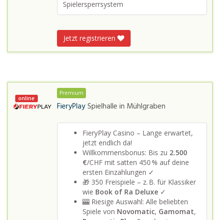
Spielersperrsystem
Jetzt registrieren
Premium
online
FieryPlay
Spielhalle in
Mühlgraben
FieryPlay Casino – Lange erwartet,
jetzt endlich da!
Willkommensbonus: Bis zu
2.500
€
/CHF mit satten 450 % auf deine
ersten Einzahlungen ✓
🎁 350 Freispiele – z. B. für Klassiker
wie
Book of Ra Deluxe
✓
🎰 Riesige Auswahl: Alle beliebten
Spiele von
Novomatic
,
Gamomat
,