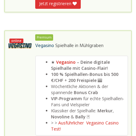
Jetzt registrieren
Premium
online
Vegasino
Spielhalle in
Mühlgraben
★
Vegasino
– Deine digitale
Spielhalle mit Casino-Flair!
100 % Spielhallen-Bonus bis 500
€/CHF
+
200 Freispiele
🎰
Wöchentliche Aktionen & der
spannende
Bonus Crab
VIP-Programm
für echte Spielhallen-
Fans und Vielspieler
Klassiker der Spielhalle:
Merkur
,
Novoline
&
Bally
🃏
> >
Ausführlicher Vegasino Casino
Test!