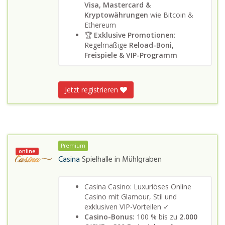
Visa, Mastercard &
Kryptowährungen
wie Bitcoin &
Ethereum
🏆
Exklusive Promotionen
:
Regelmäßige
Reload-Boni,
Freispiele & VIP-Programm
Jetzt registrieren
Premium
online
Casina
Spielhalle in
Mühlgraben
Casina Casino: Luxuriöses Online
Casino mit Glamour, Stil und
exklusiven VIP-Vorteilen ✓
Casino-Bonus:
100 % bis zu
2.000