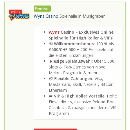
Premium
online
Wyns Casino
Spielhalle in
Mühlgraben
Wyns
Casino – Exklusives Online
Spielhalle für High Roller & VIPs!
🎁
Willkommensbonus:
100 % bis
€500/CHF 500
+ 200 Freispiele auf
die ersten Einzahlungen
Riesige Spielauswahl:
Über 5.500
Slots & Top-Games von Novo,
Mekru, Pragmatic & mehr
💳
Flexible Zahlungen:
Visa,
Mastercard, Skrill, Neteller, Bitcoin,
Ethereum
👑
VIP & High Roller Vorteile:
Hohe
Einsatzlimits, exklusive Reload-Boni,
Cashback & maßgeschneidertes VIP-
Programm