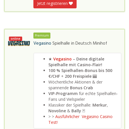
Jetzt registrieren
Premium
online
Vegasino
Spielhalle in
Deutsch Minihof
★
Vegasino
– Deine digitale
Spielhalle mit Casino-Flair!
100 % Spielhallen-Bonus bis 500
€/CHF
+
200 Freispiele
🎰
Wöchentliche Aktionen & der
spannende
Bonus Crab
VIP-Programm
für echte Spielhallen-
Fans und Vielspieler
Klassiker der Spielhalle:
Merkur
,
Novoline
&
Bally
🃏
> >
Ausführlicher Vegasino Casino
Test!