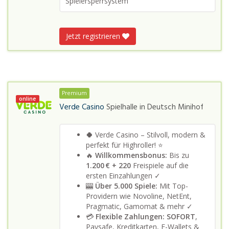
Spielersperrsystem
Jetzt registrieren
Premium
online
Verde Casino
Spielhalle in
Deutsch Minihof
🍀
Verde Casino – Stilvoll, modern &
perfekt für Highroller! ⭐
🔥
Willkommensbonus:
Bis zu
1.200 € + 220
Freispiele auf die
ersten Einzahlungen ✓
🎰
Über 5.000 Spiele:
Mit Top-
Providern wie Novoline, NetEnt,
Pragmatic, Gamomat & mehr ✓
💳
Flexible Zahlungen:
SOFORT
,
Paysafe, Kreditkarten, E-Wallets &