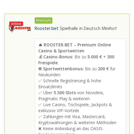
Premium
online
Rooster.bet
Spielhalle in
Deutsch Minihof
🔥 ROOSTER.BET – Premium Online
Casino & Sportwetten
💰
Casino-Bonus:
Bis zu
5.000 €
+
300
Freispiele
⚽
Sportwettenbonus:
Bis zu
200 €
für
Neukunden
✅ Schnelle Registrierung & hohe
Einsatzlimits
✅ Über
5.500 Slots
von Novoline,
Pragmatic Play & weiteren
✅ Live Casino, Tischspiele, Jackpots &
exklusive VIP-Vorteile
✅ Zahlungen mit Visa, Mastercard,
Kryptowährungen & weiteren Methoden
❌ Keine Anbindung an das OASIS-