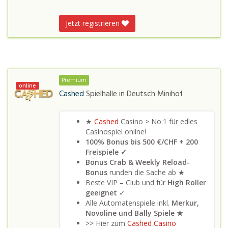
Jetzt registrieren
Premium
online
Cashed
Spielhalle in
Deutsch Minihof
★
Cashed
Casino > No.1 für edles
Casinospiel online!
100% Bonus bis 500 €/CHF + 200
Freispiele ✓
Bonus Crab &
Weekly Reload-
Bonus
runden die Sache ab ★
Beste VIP – Club und für
High Roller
geeignet
✓
Alle Automatenspiele inkl.
Merkur,
Novoline und Bally Spiele ★
>> Hier zum
Cashed Casino