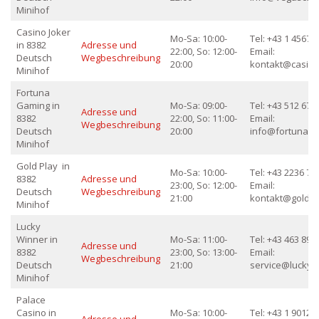
Minihof
Casino Joker
Mo-Sa: 10:00-
Tel: +43 1 45678
in 8382
Adresse und
22:00, So: 12:00-
Email:
Deutsch
Wegbeschreibung
20:00
kontakt@casino
Minihof
Fortuna
Gaming in
Mo-Sa: 09:00-
Tel: +43 512 678
Adresse und
8382
22:00, So: 11:00-
Email:
Wegbeschreibung
Deutsch
20:00
info@fortunaga
Minihof
Gold Play in
Mo-Sa: 10:00-
Tel: +43 2236 78
8382
Adresse und
23:00, So: 12:00-
Email:
Deutsch
Wegbeschreibung
21:00
kontakt@goldpl
Minihof
Lucky
Winner in
Mo-Sa: 11:00-
Tel: +43 463 890
Adresse und
8382
23:00, So: 13:00-
Email:
Wegbeschreibung
Deutsch
21:00
service@luckyw
Minihof
Palace
Casino in
Mo-Sa: 10:00-
Tel: +43 1 90123