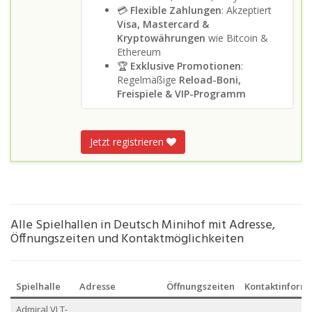
💳
Flexible Zahlungen
: Akzeptiert
Visa, Mastercard &
Kryptowährungen
wie Bitcoin &
Ethereum
🏆
Exklusive Promotionen
:
Regelmäßige
Reload-Boni,
Freispiele & VIP-Programm
Jetzt registrieren
Alle Spielhallen in Deutsch Minihof mit Adresse,
Öffnungszeiten und Kontaktmöglichkeiten
Spielhalle
Adresse
Öffnungszeiten
Kontaktinform
Admiral VLT-