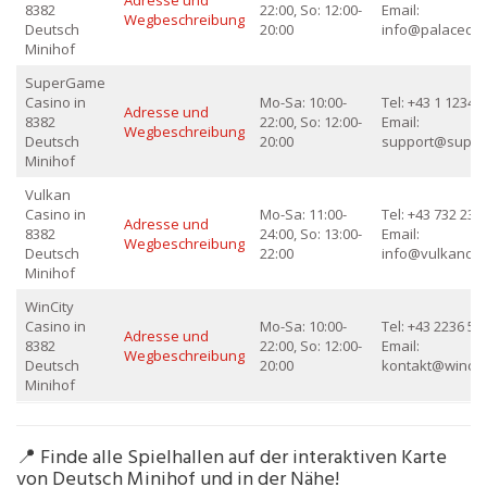
Adresse und
8382
22:00, So: 12:00-
Email:
Wegbeschreibung
Deutsch
20:00
info@palacecas
Minihof
SuperGame
Casino in
Mo-Sa: 10:00-
Tel: +43 1 12345
Adresse und
8382
22:00, So: 12:00-
Email:
Wegbeschreibung
Deutsch
20:00
support@super
Minihof
Vulkan
Casino in
Mo-Sa: 11:00-
Tel: +43 732 234
Adresse und
8382
24:00, So: 13:00-
Email:
Wegbeschreibung
Deutsch
22:00
info@vulkancas
Minihof
WinCity
Casino in
Mo-Sa: 10:00-
Tel: +43 2236 56
Adresse und
8382
22:00, So: 12:00-
Email:
Wegbeschreibung
Deutsch
20:00
kontakt@wincity
Minihof
📍 Finde alle Spielhallen auf der interaktiven Karte
von Deutsch Minihof und in der Nähe!