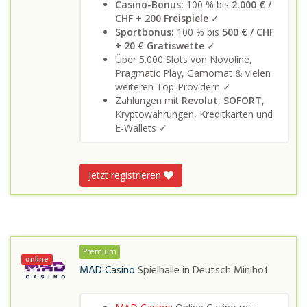
Casino-Bonus:
100 % bis
2.000 € /
CHF + 200 Freispiele
✓
Sportbonus:
100 % bis
500 € / CHF
+ 20 € Gratiswette
✓
Über 5.000 Slots von Novoline,
Pragmatic Play, Gamomat & vielen
weiteren Top-Providern ✓
Zahlungen mit
Revolut
,
SOFORT
,
Kryptowährungen, Kreditkarten und
E-Wallets ✓
Jetzt registrieren
Premium
online
MAD Casino
Spielhalle in
Deutsch Minihof