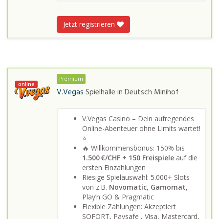
Jetzt registrieren
Premium
online
V.Vegas
Spielhalle in
Deutsch Minihof
V.Vegas Casino – Dein aufregendes
Online-Abenteuer ohne Limits wartet!
⭐
🔥 Willkommensbonus: 150% bis
1.500 €/CHF + 150 Freispiele
auf die
ersten Einzahlungen
Riesige Spielauswahl: 5.000+ Slots
von z.B.
Novomatic
,
Gamomat
,
Play’n GO & Pragmatic
Flexible Zahlungen: Akzeptiert
SOFORT, Paysafe , Visa, Mastercard,