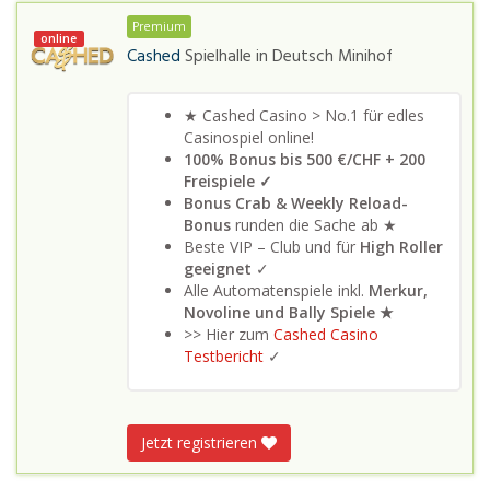
Premium
online
Cashed
Spielhalle in
Deutsch Minihof
★ Cashed Casino > No.1 für edles
Casinospiel online!
100% Bonus bis 500 €/CHF + 200
Freispiele ✓
Bonus Crab &
Weekly Reload-
Bonus
runden die Sache ab ★
Beste VIP – Club und für
High Roller
geeignet
✓
Alle Automatenspiele inkl.
Merkur,
Novoline und Bally Spiele ★
>> Hier zum
Cashed Casino
Testbericht
✓
Jetzt registrieren