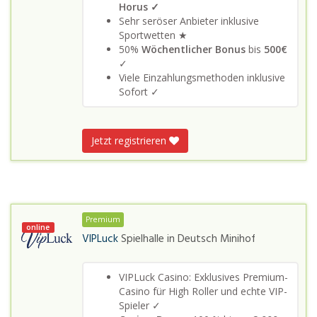
Horus ✓
Sehr seröser Anbieter inklusive
Sportwetten ★
50%
Wöchentlicher Bonus
bis
500€
✓
Viele Einzahlungsmethoden inklusive
Sofort ✓
Jetzt registrieren
Premium
online
VIPLuck
Spielhalle in
Deutsch Minihof
VIPLuck Casino: Exklusives Premium-
Casino für High Roller und echte VIP-
Spieler ✓