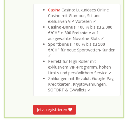
Casina
Casino: Luxuriöses Online
Casino mit Glamour, Stil und
exklusiven VIP-Vorteilen ✓
Casino-Bonus:
100 % bis zu
2.000
€/CHF + 300 Freispiele
auf
ausgewählte Novoline-Slots ✓
Sportbonus:
100 % bis zu
500
€/CHF
für neue Sportwetten-Kunden
✓
Perfekt für High Roller mit
exklusivem VIP-Programm, hohen
Limits und persönlichem Service ✓
Zahlungen mit Revolut, Google Pay,
Kreditkarten, Kryptowährungen,
SOFORT & E-Wallets ✓
Jetzt registrieren