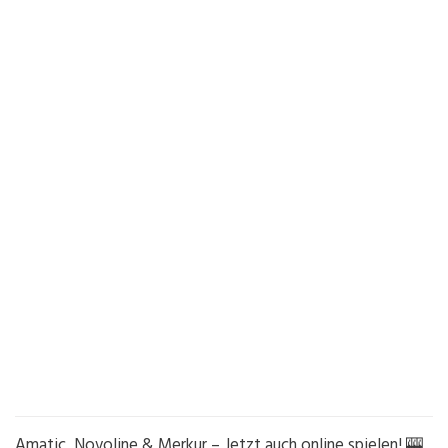
Amatic, Novoline & Merkur – Jetzt auch online spielen! 🎰