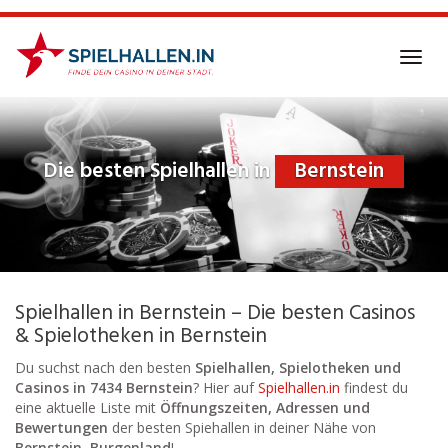
Skip
to
main
Toggl
content
navig
Die besten Spielhallen in
Bernstein
Spielhallen in Bernstein – Die besten Casinos
& Spielotheken in Bernstein
Du suchst nach den besten
Spielhallen, Spielotheken und
Casinos in 7434 Bernstein
? Hier auf
Spielhallen.in
findest du
eine aktuelle Liste mit
Öffnungszeiten, Adressen und
Bewertungen
der besten Spiehallen in deiner Nähe von
Bernstein, Burgenland
!