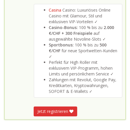
Casina
Casino: Luxuriöses Online
Casino mit Glamour, Stil und
exklusiven VIP-Vorteilen ✓
Casino-Bonus:
100 % bis zu
2.000
€/CHF + 300 Freispiele
auf
ausgewählte Novoline-Slots ✓
Sportbonus:
100 % bis zu
500
€/CHF
für neue Sportwetten-Kunden
✓
Perfekt für High Roller mit
exklusivem VIP-Programm, hohen
Limits und persönlichem Service ✓
Zahlungen mit Revolut, Google Pay,
Kreditkarten, Kryptowährungen,
SOFORT & E-Wallets ✓
Jetzt registrieren