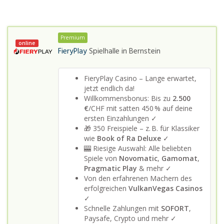
Premium
online
FieryPlay
Spielhalle in
Bernstein
FieryPlay Casino – Lange erwartet,
jetzt endlich da!
Willkommensbonus: Bis zu
2.500
€
/CHF mit satten 450 % auf deine
ersten Einzahlungen ✓
🎁 350 Freispiele – z. B. für Klassiker
wie
Book of Ra Deluxe
✓
🎰 Riesige Auswahl: Alle beliebten
Spiele von
Novomatic
,
Gamomat
,
Pragmatic Play
& mehr ✓
Von den erfahrenen Machern des
erfolgreichen
VulkanVegas Casinos
✓
Schnelle Zahlungen mit
SOFORT
,
Paysafe, Crypto und mehr ✓