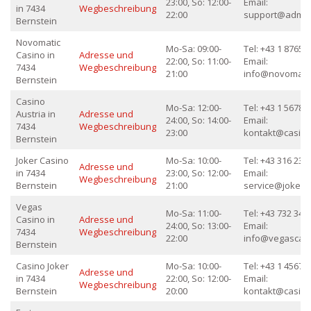
23:00, So: 12:00-
Email:
in 7434
Wegbeschreibung
22:00
support@admira
Bernstein
Novomatic
Mo-Sa: 09:00-
Tel: +43 1 87654
Casino in
Adresse und
22:00, So: 11:00-
Email:
7434
Wegbeschreibung
21:00
info@novomatic
Bernstein
Casino
Mo-Sa: 12:00-
Tel: +43 1 56789
Austria in
Adresse und
24:00, So: 14:00-
Email:
7434
Wegbeschreibung
23:00
kontakt@casino
Bernstein
Joker Casino
Mo-Sa: 10:00-
Tel: +43 316 234
Adresse und
in 7434
23:00, So: 12:00-
Email:
Wegbeschreibung
Bernstein
21:00
service@jokerca
Vegas
Mo-Sa: 11:00-
Tel: +43 732 345
Casino in
Adresse und
24:00, So: 13:00-
Email:
7434
Wegbeschreibung
22:00
info@vegascasi
Bernstein
Casino Joker
Mo-Sa: 10:00-
Tel: +43 1 45678
Adresse und
in 7434
22:00, So: 12:00-
Email:
Wegbeschreibung
Bernstein
20:00
kontakt@casino