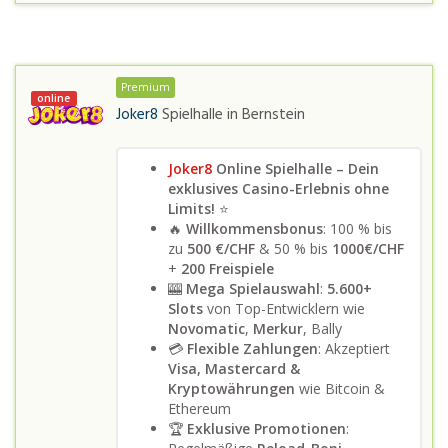
Premium
online
Joker8
Spielhalle in
Bernstein
Joker8
Online Spielhalle – Dein
exklusives Casino-Erlebnis ohne
Limits!
⭐
🔥
Willkommensbonus
: 100 % bis
zu
500 €/CHF
& 50 % bis
1000€/CHF
+
200 Freispiele
🎰
Mega Spielauswahl
:
5.600+
Slots
von Top-Entwicklern wie
Novomatic
,
Merkur
, Bally
💳
Flexible Zahlungen
: Akzeptiert
Visa, Mastercard &
Kryptowährungen
wie Bitcoin &
Ethereum
🏆
Exklusive Promotionen
: