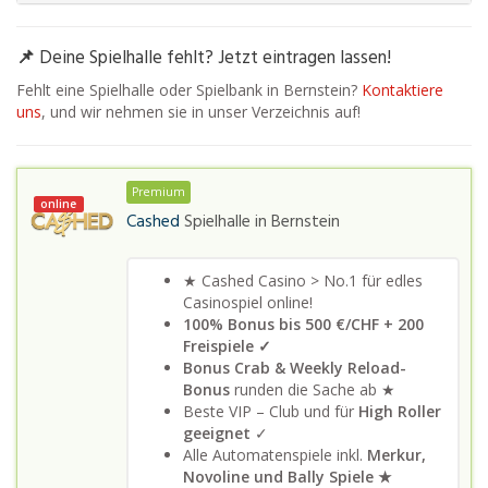
📌
Deine Spielhalle fehlt? Jetzt eintragen lassen!
Fehlt eine Spielhalle oder Spielbank in Bernstein?
Kontaktiere
uns
, und wir nehmen sie in unser Verzeichnis auf!
Premium
online
Cashed
Spielhalle in
Bernstein
★ Cashed Casino > No.1 für edles
Casinospiel online!
100% Bonus bis 500 €/CHF + 200
Freispiele ✓
Bonus Crab &
Weekly Reload-
Bonus
runden die Sache ab ★
Beste VIP – Club und für
High Roller
geeignet
✓
Alle Automatenspiele inkl.
Merkur,
Novoline und Bally Spiele ★