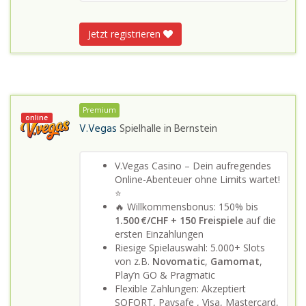
Jetzt registrieren
Premium
online
V.Vegas
Spielhalle in
Bernstein
V.Vegas Casino – Dein aufregendes
Online-Abenteuer ohne Limits wartet!
⭐
🔥 Willkommensbonus: 150% bis
1.500 €/CHF + 150 Freispiele
auf die
ersten Einzahlungen
Riesige Spielauswahl: 5.000+ Slots
von z.B.
Novomatic
,
Gamomat
,
Play’n GO & Pragmatic
Flexible Zahlungen: Akzeptiert
SOFORT, Paysafe , Visa, Mastercard,