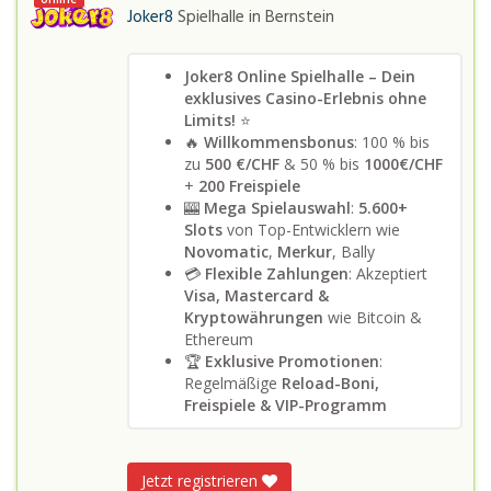
Joker8
Spielhalle in
Bernstein
Joker8 Online Spielhalle – Dein
exklusives Casino-Erlebnis ohne
Limits!
⭐
🔥
Willkommensbonus
: 100 % bis
zu
500 €/CHF
& 50 % bis
1000€/CHF
+
200 Freispiele
🎰
Mega Spielauswahl
:
5.600+
Slots
von Top-Entwicklern wie
Novomatic
,
Merkur
, Bally
💳
Flexible Zahlungen
: Akzeptiert
Visa, Mastercard &
Kryptowährungen
wie Bitcoin &
Ethereum
🏆
Exklusive Promotionen
:
Regelmäßige
Reload-Boni,
Freispiele & VIP-Programm
Jetzt registrieren