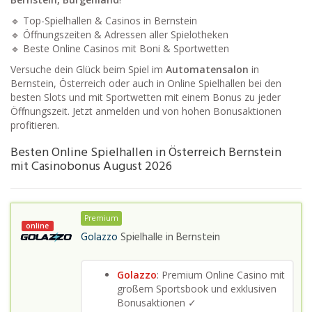
🔹 Top-Spielhallen & Casinos in Bernstein
🔹 Öffnungszeiten & Adressen aller Spielotheken
🔹 Beste Online Casinos mit Boni & Sportwetten
Versuche dein Glück beim Spiel im
Automatensalon
in
Bernstein, Österreich oder auch in Online Spielhallen bei den
besten Slots und mit Sportwetten mit einem Bonus zu jeder
Öffnungszeit. Jetzt anmelden und von hohen Bonusaktionen
profitieren.
Besten Online Spielhallen in Österreich Bernstein
mit Casinobonus August 2026
Premium
online
Golazzo
Spielhalle in
Bernstein
Golazzo
: Premium Online Casino mit
großem Sportsbook und exklusiven
Bonusaktionen ✓