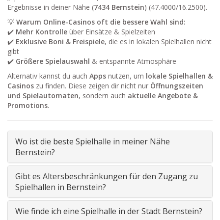
Ergebnisse in deiner Nähe (
7434 Bernstein
) (47.4000/16.2500).
💡
Warum Online-Casinos oft die bessere Wahl sind:
✔️
Mehr Kontrolle
über Einsätze & Spielzeiten
✔️
Exklusive Boni & Freispiele
, die es in lokalen Spielhallen nicht
gibt
✔️
Größere Spielauswahl
& entspannte Atmosphäre
Alternativ kannst du auch
Apps
nutzen, um
lokale Spielhallen &
Casinos
zu finden. Diese zeigen dir nicht nur
Öffnungszeiten
und Spielautomaten
, sondern auch
aktuelle Angebote &
Promotions
.
Wo ist die beste Spielhalle in meiner Nähe
Bernstein?
Gibt es Altersbeschränkungen für den Zugang zu
Spielhallen in Bernstein?
Wie finde ich eine Spielhalle in der Stadt Bernstein?