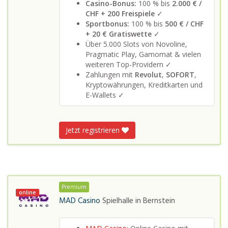
Casino-Bonus:
100 % bis
2.000 € /
CHF + 200 Freispiele
✓
Sportbonus:
100 % bis
500 € / CHF
+ 20 € Gratiswette
✓
Über 5.000 Slots von Novoline,
Pragmatic Play, Gamomat & vielen
weiteren Top-Providern ✓
Zahlungen mit
Revolut
,
SOFORT
,
Kryptowährungen, Kreditkarten und
E-Wallets ✓
Jetzt registrieren
Premium
online
MAD Casino
Spielhalle in
Bernstein