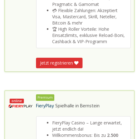
Pragmatic & Gamomat
💳 Flexible Zahlungen: Akzeptiert
Visa, Mastercard, Skrill, Neteller,
Bitcoin & mehr
🏆 High Roller Vorteile: Hohe
Einsatzlimits, exklusive Reload-Boni,
Cashback & VIP-Programm
Jetzt registrieren
Premium
online
FieryPlay
Spielhalle in
Bernstein
FieryPlay Casino – Lange erwartet,
jetzt endlich da!
Willkommensbonus: Bis zu
2.500