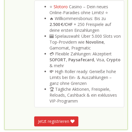
⭐
Slotoro
Casino – Dein neues
Online-Paradies ohne Limits! ⭐
🔥 Willkommensbonus: Bis zu
2.500 €/CHF
+ 250 Freispiele auf
deine ersten Einzahlungen
🎰 Spielauswahl: Über 5.000 Slots von
Top-Providern wie
Novoline
,
Gamomat, Pragmatic
💳 Flexible Zahlungen: Akzeptiert
SOFORT
,
Paysafecard
, Visa,
Crypto
& mehr
💸 High Roller ready: Genieße hohe
Limits bei Ein- & Auszahlungen –
ganz ohne Grenzen
🏆 Tägliche Aktionen, Freispiele,
Reloads, Cashback & ein exklusives
VIP-Programm
Jetzt registrieren