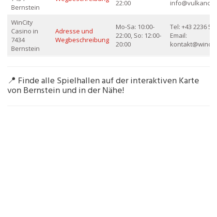
22:00
info@vulkancas
Bernstein
WinCity
Mo-Sa: 10:00-
Tel: +43 2236 56
Casino in
Adresse und
22:00, So: 12:00-
Email:
7434
Wegbeschreibung
20:00
kontakt@wincity
Bernstein
📍 Finde alle Spielhallen auf der interaktiven Karte
von Bernstein und in der Nähe!