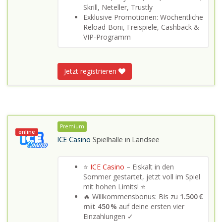
Skrill, Neteller, Trustly
Exklusive Promotionen: Wöchentliche
Reload-Boni, Freispiele, Cashback &
VIP-Programm
Jetzt registrieren
Premium
online
ICE Casino
Spielhalle in
Landsee
⭐
ICE Casino
– Eiskalt in den
Sommer gestartet, jetzt voll im Spiel
mit hohen Limits! ⭐
🔥 Willkommensbonus: Bis zu
1.500 €
mit 450 %
auf deine ersten vier
Einzahlungen ✓