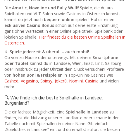
Die Amatic, Novoline und Bally Wulff Spiele
, die du aus
Spielhallen und VLT-Salon sowie Casinos in Östereich kennst,
kannst du jetzt auch
bequem online
spielen! Hol dir einen
exklusiven Casino Bonus
schon auf deine erste Einzahlung –
ganz ohne Wartezeit in einer Online Spielothek, Spielbank oder
lokalen Spielhalle.
Hier findest du die besten Online Spielhallen in
Österreich.
📱
Spiele jederzeit & überall – auch mobil!
Ob von zu Hause oder unterwegs: Mit deinem
Smartphone
oder Tablet
kannst du in Landsee, Wien, Graz, Linz, Salzburg
oder Innsbruck zu jeder Uhrzeit dein Glück versuchen! Profitiere
von
hohen Boni & Freispielen
in Top-Online-Casinos wie
Cashed
,
Vegasino
,
Spinsy
,
Joker8
,
Nomini
,
Casinia
und vielen
mehr.
🔍 Wie finde ich die beste Spielhalle in Landsee,
Burgenland?
Die einfachste Möglichkeit, eine
Spielhalle in Landsee
zu
finden, ist die Nutzung unserer Landkarte oder schaue in der
Tabelle nach mit Spielhallen in deiner Nähe. Gib einfach
„Spielothek in Landsee“ ein, und du erhältst sofort die besten