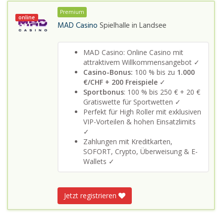
Premium
online
MAD Casino
Spielhalle in
Landsee
MAD Casino: Online Casino mit
attraktivem Willkommensangebot ✓
Casino-Bonus:
100 % bis zu
1.000
€/CHF + 200 Freispiele
✓
Sportbonus
: 100 % bis 250 € + 20 €
Gratiswette für Sportwetten ✓
Perfekt für High Roller mit exklusiven
VIP-Vorteilen & hohen Einsatzlimits
✓
Zahlungen mit Kreditkarten,
SOFORT, Crypto, Überweisung & E-
Wallets ✓
Jetzt registrieren