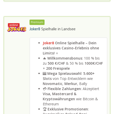
Premium
online
Joker8
Spielhalle in
Landsee
Joker8
Online Spielhalle – Dein
exklusives Casino-Erlebnis ohne
Limits!
⭐
🔥
Willkommensbonus
: 100 % bis
zu
500 €/CHF
& 50 % bis
1000€/CHF
+
200 Freispiele
🎰
Mega Spielauswahl
:
5.600+
Slots
von Top-Entwicklern wie
Novomatic
,
Merkur
, Bally
💳
Flexible Zahlungen
: Akzeptiert
Visa, Mastercard &
Kryptowährungen
wie Bitcoin &
Ethereum
🏆
Exklusive Promotionen
: