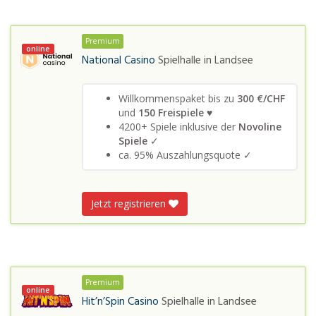
Premium
online
National Casino
Spielhalle in
Landsee
Willkommenspaket bis zu
300 €/CHF
und
150 Freispiele ♥
4200+ Spiele inklusive der
Novoline
Spiele
✓
ca. 95% Auszahlungsquote ✓
Jetzt registrieren
Premium
online
Hit’n’Spin Casino
Spielhalle in
Landsee