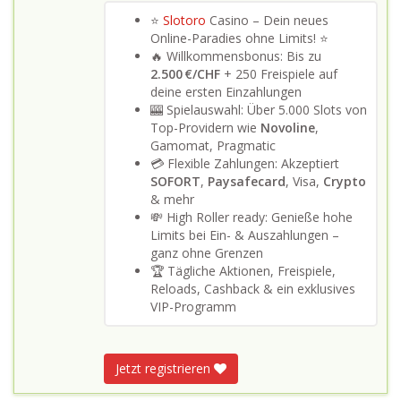
⭐
Slotoro
Casino – Dein neues
Online-Paradies ohne Limits! ⭐
🔥 Willkommensbonus: Bis zu
2.500 €/CHF
+ 250 Freispiele auf
deine ersten Einzahlungen
🎰 Spielauswahl: Über 5.000 Slots von
Top-Providern wie
Novoline
,
Gamomat, Pragmatic
💳 Flexible Zahlungen: Akzeptiert
SOFORT
,
Paysafecard
, Visa,
Crypto
& mehr
💸 High Roller ready: Genieße hohe
Limits bei Ein- & Auszahlungen –
ganz ohne Grenzen
🏆 Tägliche Aktionen, Freispiele,
Reloads, Cashback & ein exklusives
VIP-Programm
Jetzt registrieren