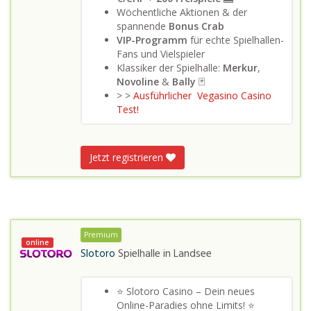
Wöchentliche Aktionen & der
spannende
Bonus Crab
VIP-Programm
für echte Spielhallen-
Fans und Vielspieler
Klassiker der Spielhalle:
Merkur
,
Novoline
&
Bally
🃏
> >
Ausführlicher Vegasino Casino
Test!
Jetzt registrieren
Premium
online
Slotoro
Spielhalle in
Landsee
⭐ Slotoro Casino – Dein neues
Online-Paradies ohne Limits! ⭐