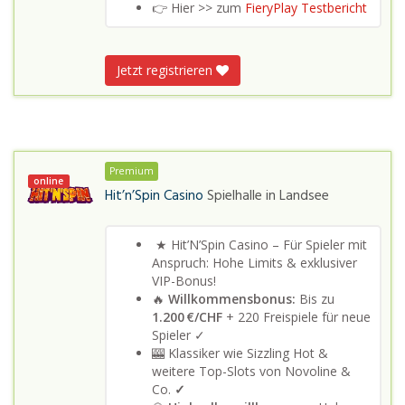
👉 Hier >> zum
FieryPlay Testbericht
Jetzt registrieren
Premium
online
Hit’n’Spin Casino
Spielhalle in
Landsee
★ Hit’N’Spin Casino – Für Spieler mit
Anspruch: Hohe Limits & exklusiver
VIP-Bonus!
🔥
Willkommensbonus:
Bis zu
1.200 €/CHF
+ 220 Freispiele für neue
Spieler ✓
🎰 Klassiker wie Sizzling Hot &
weitere Top-Slots von Novoline &
Co.
✓