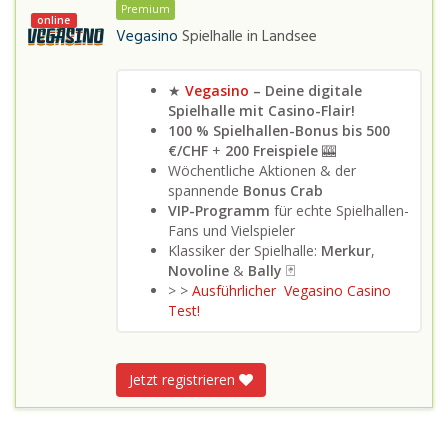
Premium
online
Vegasino
Spielhalle in
Landsee
★
Vegasino
– Deine digitale
Spielhalle mit Casino-Flair!
100 % Spielhallen-Bonus bis 500
€/CHF
+
200 Freispiele
🎰
Wöchentliche Aktionen & der
spannende
Bonus Crab
VIP-Programm
für echte Spielhallen-
Fans und Vielspieler
Klassiker der Spielhalle:
Merkur
,
Novoline
&
Bally
🃏
> >
Ausführlicher Vegasino Casino
Test!
Jetzt registrieren