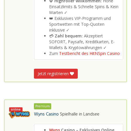
💎
Highroller willkommen:
Hohe
Einsatzlimits & Schnelle Spins & Kein
Warten ✓
👑 Exklusives VIP-Programm und
Sportwetten mit Top-Quoten
inklusive ✓
💳
Zahl bequem:
Akzeptiert
SOFORT, Paysafe, Kreditkarten, E-
Wallets & Kryptowährungen ✓
Zum
Testbericht des HitNSpin Casino
Jetzt registrieren
Premium
online
Wyns Casino
Spielhalle in
Landsee
Wyns
Casino – Exklusives Online