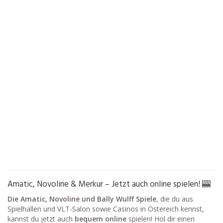
Amatic, Novoline & Merkur – Jetzt auch online spielen! 🎰
Die Amatic, Novoline und Bally Wulff Spiele
, die du aus
Spielhallen und VLT-Salon sowie Casinos in Östereich kennst,
kannst du jetzt auch
bequem online
spielen! Hol dir einen