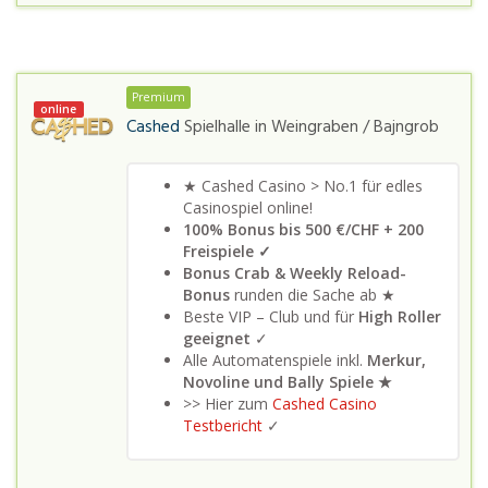
Premium
online
Cashed
Spielhalle in
Weingraben / Bajngrob
★ Cashed Casino > No.1 für edles
Casinospiel online!
100% Bonus bis 500 €/CHF + 200
Freispiele ✓
Bonus Crab &
Weekly Reload-
Bonus
runden die Sache ab ★
Beste VIP – Club und für
High Roller
geeignet
✓
Alle Automatenspiele inkl.
Merkur,
Novoline und Bally Spiele ★
>> Hier zum
Cashed Casino
Testbericht
✓