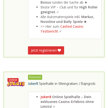
Bonus
runden die Sache ab ★
Beste VIP – Club und für
High Roller
geeignet
✓
Alle Automatenspiele inkl.
Merkur,
Novoline und Bally Spiele ★
>> Hier zum
Cashed Casino
Testbericht
✓
Jetzt registrieren
Premium
online
Joker8
Spielhalle in
Weingraben / Bajngrob
Joker8
Online Spielhalle – Dein
exklusives Casino-Erlebnis ohne
Limits!
⭐