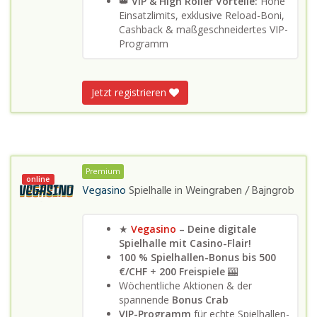
👑
VIP & High Roller Vorteile:
Hohe
Einsatzlimits, exklusive Reload-Boni,
Cashback & maßgeschneidertes VIP-
Programm
Jetzt registrieren
Premium
online
Vegasino
Spielhalle in
Weingraben / Bajngrob
★
Vegasino
– Deine digitale
Spielhalle mit Casino-Flair!
100 % Spielhallen-Bonus bis 500
€/CHF
+
200 Freispiele
🎰
Wöchentliche Aktionen & der
spannende
Bonus Crab
VIP-Programm
für echte Spielhallen-