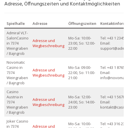
Adresse, Öffnungszeiten und Kontaktmöglichkeiten
Spielhalle
Adresse
Öffnungszeiten
Kontaktinform
Admiral VLT-
SalonCasino
Mo-Sa: 10:00-
Tel: +43 1 23456
Adresse und
in 7374
23:00, So: 12:00-
Email:
Wegbeschreibung
Weingraben
22:00
support@admira
/ Bajngrob
Novomatic
Casino in
Mo-Sa: 09:00-
Tel: +43 1 87654
Adresse und
7374
22:00, So: 11:00-
Email:
Wegbeschreibung
Weingraben
21:00
info@novomatic
/ Bajngrob
Casino
Austria in
Mo-Sa: 12:00-
Tel: +43 1 56789
Adresse und
7374
24:00, So: 14:00-
Email:
Wegbeschreibung
Weingraben
23:00
kontakt@casino
/ Bajngrob
Joker Casino
Mo-Sa: 10:00-
Tel: +43 316 234
in 7374
Adresse und