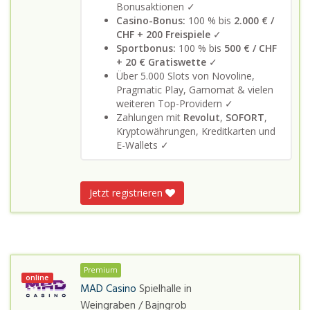
Bonusaktionen ✓
Casino-Bonus:
100 % bis
2.000 € /
CHF + 200 Freispiele
✓
Sportbonus:
100 % bis
500 € / CHF
+ 20 € Gratiswette
✓
Über 5.000 Slots von Novoline,
Pragmatic Play, Gamomat & vielen
weiteren Top-Providern ✓
Zahlungen mit
Revolut
,
SOFORT
,
Kryptowährungen, Kreditkarten und
E-Wallets ✓
Jetzt registrieren
Premium
online
MAD Casino
Spielhalle in
Weingraben / Bajngrob