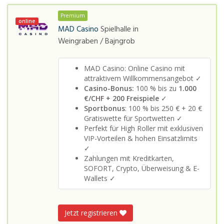
Premium
online
MAD Casino
Spielhalle in
Weingraben / Bajngrob
MAD Casino: Online Casino mit
attraktivem Willkommensangebot ✓
Casino-Bonus:
100 % bis zu
1.000
€/CHF + 200 Freispiele
✓
Sportbonus
: 100 % bis 250 € + 20 €
Gratiswette für Sportwetten ✓
Perfekt für High Roller mit exklusiven
VIP-Vorteilen & hohen Einsatzlimits
✓
Zahlungen mit Kreditkarten,
SOFORT, Crypto, Überweisung & E-
Wallets ✓
Jetzt registrieren