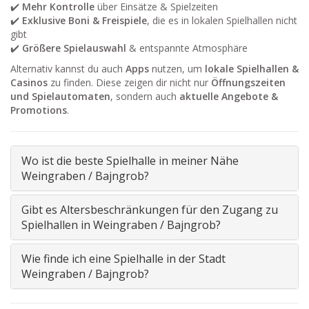
✔️
Mehr Kontrolle
über Einsätze & Spielzeiten
✔️
Exklusive Boni & Freispiele
, die es in lokalen Spielhallen nicht
gibt
✔️
Größere Spielauswahl
& entspannte Atmosphäre
Alternativ kannst du auch
Apps
nutzen, um
lokale Spielhallen &
Casinos
zu finden. Diese zeigen dir nicht nur
Öffnungszeiten
und Spielautomaten
, sondern auch
aktuelle Angebote &
Promotions
.
Wo ist die beste Spielhalle in meiner Nähe
Weingraben / Bajngrob?
Gibt es Altersbeschränkungen für den Zugang zu
Spielhallen in Weingraben / Bajngrob?
Wie finde ich eine Spielhalle in der Stadt
Weingraben / Bajngrob?