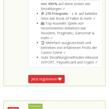
mit 450 %
auf deine ersten vier
Einzahlungen ✓
🎁
270 Freispiele
– z. B. auf beliebte
Slots wie Book of Fallen & mehr ✓
🎰 Top-Auswahl: Spiele von
renommierten Anbietern wie
Novoline, Pragmatic, Gamomat &
mehr ✓
🏆 Mehrfach ausgezeichnet und
betrieben von erfahrenen Profis der
Casino-Szene ✓
Gute Einzahlungsmethoden inklusive
SOFORT, Paysafecard und Crypto ✓
Jetzt registrieren
Premium
online