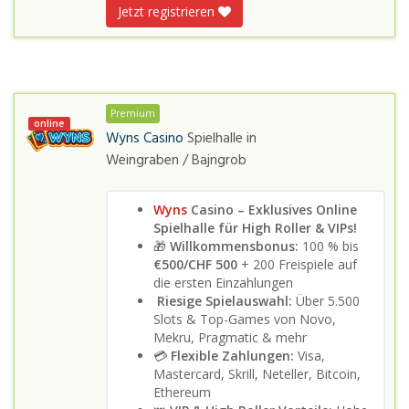
Jetzt registrieren
Premium
online
Wyns Casino
Spielhalle in
Weingraben / Bajngrob
Wyns
Casino – Exklusives Online
Spielhalle für High Roller & VIPs!
🎁
Willkommensbonus:
100 % bis
€500/CHF 500
+ 200 Freispiele auf
die ersten Einzahlungen
Riesige Spielauswahl:
Über 5.500
Slots & Top-Games von Novo,
Mekru, Pragmatic & mehr
💳
Flexible Zahlungen:
Visa,
Mastercard, Skrill, Neteller, Bitcoin,
Ethereum