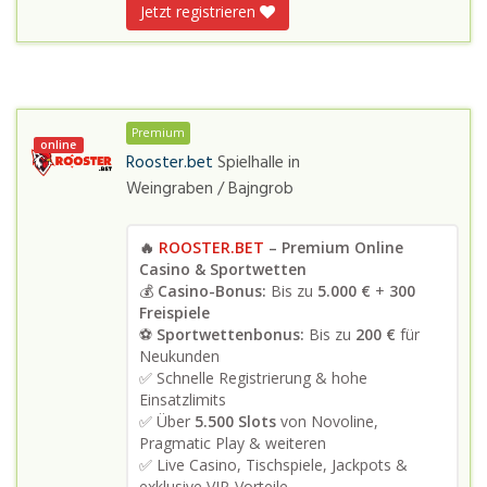
Jetzt registrieren
Premium
online
Rooster.bet
Spielhalle in
Weingraben / Bajngrob
🔥
ROOSTER.BET
– Premium Online
Casino & Sportwetten
💰
Casino-Bonus:
Bis zu
5.000 €
+
300
Freispiele
⚽
Sportwettenbonus:
Bis zu
200 €
für
Neukunden
✅ Schnelle Registrierung & hohe
Einsatzlimits
✅ Über
5.500 Slots
von Novoline,
Pragmatic Play & weiteren
✅ Live Casino, Tischspiele, Jackpots &
exklusive VIP-Vorteile