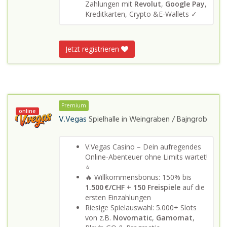
Zahlungen mit
Revolut
,
Google Pay
,
Kreditkarten, Crypto &E-Wallets ✓
Jetzt registrieren
Premium
online
V.Vegas
Spielhalle in
Weingraben / Bajngrob
V.Vegas Casino – Dein aufregendes
Online-Abenteuer ohne Limits wartet!
⭐
🔥 Willkommensbonus: 150% bis
1.500 €/CHF + 150 Freispiele
auf die
ersten Einzahlungen
Riesige Spielauswahl: 5.000+ Slots
von z.B.
Novomatic
,
Gamomat
,