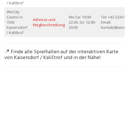
/ Kalištrof
WinCity
Casino in
Mo-Sa: 10:00-
Tel: +43 2236 56
Adresse und
7342
22:00, So: 12:00-
Email:
Wegbeschreibung
Kaisersdorf
20:00
kontakt@wincity
/ Kalištrof
📍 Finde alle Spielhallen auf der interaktiven Karte
von Kaisersdorf / Kalištrof und in der Nähe!