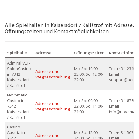
Alle Spielhallen in Kaisersdorf / Kalištrof mit Adresse,
Öffnungszeiten und Kontaktmöglichkeiten
Spielhalle
Adresse
Öffnungszeiten
Kontaktinform
Admiral VLT-
SalonCasino
Mo-Sa: 10:00-
Tel: +43 1 23456
Adresse und
in 7342
23:00, So: 12:00-
Email:
Wegbeschreibung
Kaisersdorf
22:00
support@admira
/ Kalištrof
Novomatic
Casino in
Mo-Sa: 09:00-
Tel: +43 1 87654
Adresse und
7342
22:00, So: 11:00-
Email:
Wegbeschreibung
Kaisersdorf
21:00
info@novomatic
/ Kalištrof
Casino
Austria in
Mo-Sa: 12:00-
Tel: +43 1 56789
Adresse und
7342
24:00, So: 14:00-
Email: