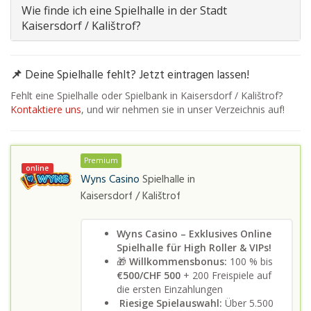
Wie finde ich eine Spielhalle in der Stadt
Kaisersdorf / Kalištrof?
📌
Deine Spielhalle fehlt? Jetzt eintragen lassen!
Fehlt eine Spielhalle oder Spielbank in Kaisersdorf / Kalištrof?
Kontaktiere uns
, und wir nehmen sie in unser Verzeichnis auf!
Premium
online
Wyns Casino
Spielhalle in
Kaisersdorf / Kalištrof
Wyns Casino – Exklusives Online
Spielhalle für High Roller & VIPs!
🎁
Willkommensbonus:
100 % bis
€500/CHF 500
+ 200 Freispiele auf
die ersten Einzahlungen
Riesige Spielauswahl:
Über 5.500