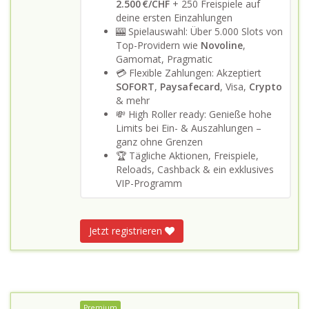
2.500 €/CHF
+ 250 Freispiele auf
deine ersten Einzahlungen
🎰 Spielauswahl: Über 5.000 Slots von
Top-Providern wie
Novoline
,
Gamomat, Pragmatic
💳 Flexible Zahlungen: Akzeptiert
SOFORT
,
Paysafecard
, Visa,
Crypto
& mehr
💸 High Roller ready: Genieße hohe
Limits bei Ein- & Auszahlungen –
ganz ohne Grenzen
🏆 Tägliche Aktionen, Freispiele,
Reloads, Cashback & ein exklusives
VIP-Programm
Jetzt registrieren
Premium