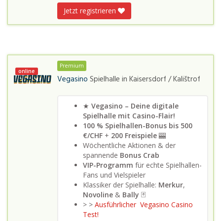
Jetzt registrieren
Premium
online
Vegasino
Spielhalle in
Kaisersdorf / Kalištrof
★
Vegasino – Deine digitale
Spielhalle mit Casino-Flair!
100 % Spielhallen-Bonus bis 500
€/CHF
+
200 Freispiele
🎰
Wöchentliche Aktionen & der
spannende
Bonus Crab
VIP-Programm
für echte Spielhallen-
Fans und Vielspieler
Klassiker der Spielhalle:
Merkur
,
Novoline
&
Bally
🃏
> >
Ausführlicher Vegasino Casino
Test!