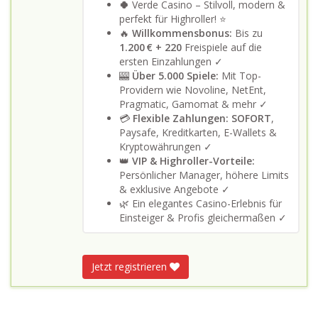
🍀
Verde Casino – Stilvoll, modern &
perfekt für Highroller! ⭐
🔥
Willkommensbonus:
Bis zu
1.200 € + 220
Freispiele auf die
ersten Einzahlungen ✓
🎰
Über 5.000 Spiele:
Mit Top-
Providern wie Novoline, NetEnt,
Pragmatic, Gamomat & mehr ✓
💳
Flexible Zahlungen:
SOFORT
,
Paysafe, Kreditkarten, E-Wallets &
Kryptowährungen ✓
👑
VIP & Highroller-Vorteile:
Persönlicher Manager, höhere Limits
& exklusive Angebote ✓
🌿 Ein elegantes Casino-Erlebnis für
Einsteiger & Profis gleichermaßen ✓
Jetzt registrieren