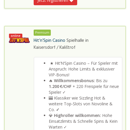
Jetzt registrieren
Premium
online
Hit’n’Spin Casino
Spielhalle in
Kaisersdorf / Kalištrof
★ Hit’N’Spin Casino – Für Spieler mit
Anspruch: Hohe Limits & exklusiver
VIP-Bonus!
🔥
Willkommensbonus:
Bis zu
1.200 €/CHF
+ 220 Freispiele für neue
Spieler ✓
🎰 Klassiker wie Sizzling Hot &
weitere Top-Slots von Novoline &
Co.
✓
💎
Highroller willkommen:
Hohe
Einsatzlimits & Schnelle Spins & Kein
Warten ✓