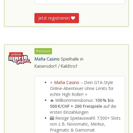
Jetzt registrieren
Premium
online
Mafia Casino
Spielhalle in
Kaisersdorf / Kalištrof
⭐
Mafia Casino
– Dein GTA-Style
Online-Abenteuer ohne Limits für
echte High Roller! ⭐
🔥 Willkommensbonus:
100 % bis
500 €/CHF + 200 Freispiele
auf die
ersten Einzahlungen
🎰 Riesige Spielauswahl: 7.500+ Slots
von z. B. Novomatic, Merkur,
Pragmatic & Gamomat