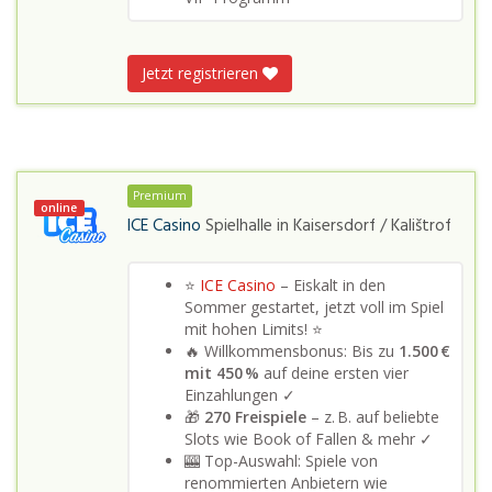
Jetzt registrieren
Premium
online
ICE Casino
Spielhalle in
Kaisersdorf / Kalištrof
⭐
ICE Casino
– Eiskalt in den
Sommer gestartet, jetzt voll im Spiel
mit hohen Limits! ⭐
🔥 Willkommensbonus: Bis zu
1.500 €
mit 450 %
auf deine ersten vier
Einzahlungen ✓
🎁
270 Freispiele
– z. B. auf beliebte
Slots wie Book of Fallen & mehr ✓
🎰 Top-Auswahl: Spiele von
renommierten Anbietern wie