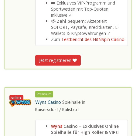
👑 Exklusives VIP-Programm und
Sportwetten mit Top-Quoten
inklusive ✓
💳
Zahl bequem:
Akzeptiert
SOFORT, Paysafe, Kreditkarten, E-
Wallets & Kryptowährungen ✓
Zum
Testbericht des HitNSpin Casino
Jetzt registrieren
Premium
online
Wyns Casino
Spielhalle in
Kaisersdorf / Kalištrof
Wyns
Casino – Exklusives Online
Spielhalle für High Roller & VIPs!