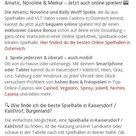
Amatic, Novoline & Merkur – Jetzt auch online spielen! 🎰
Die Amatic, Novoline und Bally Wulff Spiele
, die du aus
Spielhallen und VLT-Salon sowie Casinos in Östereich kennst,
kannst du jetzt auch
bequem online
spielen! Hol dir einen
exklusiven Casino Bonus
schon auf deine erste Einzahlung –
ganz ohne Wartezeit in einer Online Spielothek, Spielbank oder
lokalen Spielhalle.
Hier findest du die besten Online Spielhallen in
Österreich.
📱
Spiele jederzeit & überall – auch mobil!
Ob von zu Hause oder unterwegs: Mit deinem
Smartphone
oder Tablet
kannst du in Kaisersdorf / Kalištrof, Wien, Graz,
Linz, Salzburg oder Innsbruck zu jeder Uhrzeit dein Glück
versuchen! Profitiere von
hohen Boni & Freispielen
in Top-
Online-Casinos wie
Cashed
,
Vegasino
,
Spinsy
,
Joker8
,
Nomini
,
Casinia
und vielen mehr.
🔍 Wie finde ich die beste Spielhalle in Kaisersdorf /
Kalištrof, Burgenland?
Die einfachste Möglichkeit, eine
Spielhalle in Kaisersdorf /
Kalištrof
zu finden, ist die Nutzung unserer Landkarte oder
schaue in der Tabelle nach mit Spielhallen in deiner Nähe. Gib