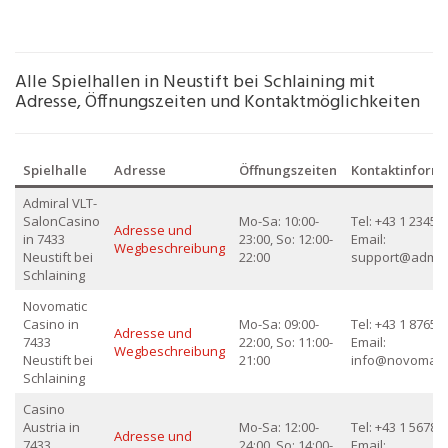
Alle Spielhallen in Neustift bei Schlaining mit
Adresse, Öffnungszeiten und Kontaktmöglichkeiten
Spielhalle
Adresse
Öffnungszeiten
Kontaktinform
Admiral VLT-
SalonCasino
Mo-Sa: 10:00-
Tel: +43 1 23456
Adresse und
in 7433
23:00, So: 12:00-
Email:
Wegbeschreibung
Neustift bei
22:00
support@admira
Schlaining
Novomatic
Casino in
Mo-Sa: 09:00-
Tel: +43 1 87654
Adresse und
7433
22:00, So: 11:00-
Email:
Wegbeschreibung
Neustift bei
21:00
info@novomatic
Schlaining
Casino
Austria in
Mo-Sa: 12:00-
Tel: +43 1 56789
Adresse und
7433
24:00, So: 14:00-
Email: