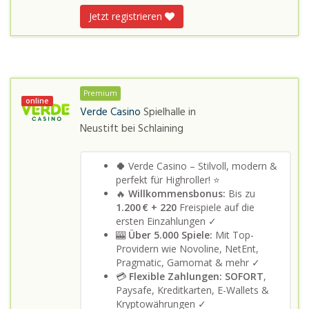
Jetzt registrieren
Premium
online
Verde Casino
Spielhalle in
Neustift bei Schlaining
🍀
Verde Casino – Stilvoll, modern &
perfekt für Highroller! ⭐
🔥
Willkommensbonus:
Bis zu
1.200 € + 220
Freispiele auf die
ersten Einzahlungen ✓
🎰
Über 5.000 Spiele:
Mit Top-
Providern wie Novoline, NetEnt,
Pragmatic, Gamomat & mehr ✓
💳
Flexible Zahlungen:
SOFORT
,
Paysafe, Kreditkarten, E-Wallets &
Kryptowährungen ✓