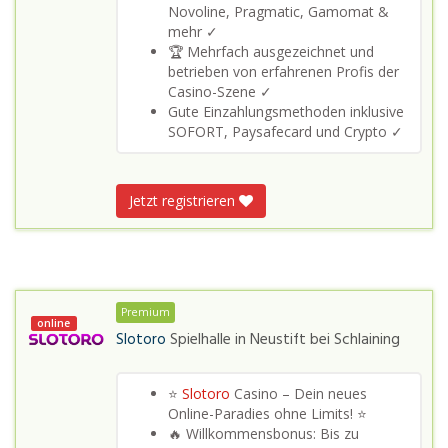
Novoline, Pragmatic, Gamomat &
mehr ✓
🏆 Mehrfach ausgezeichnet und
betrieben von erfahrenen Profis der
Casino-Szene ✓
Gute Einzahlungsmethoden inklusive
SOFORT, Paysafecard und Crypto ✓
Jetzt registrieren
Premium
online
Slotoro
Spielhalle in
Neustift bei Schlaining
⭐
Slotoro
Casino – Dein neues
Online-Paradies ohne Limits! ⭐
🔥 Willkommensbonus: Bis zu