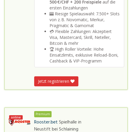
500 €/CHF + 200 Freispiele
auf die
ersten Einzahlungen
🎰 Riesige Spielauswahl: 7.500+ Slots
von z. B. Novomatic, Merkur,
Pragmatic & Gamomat
💳 Flexible Zahlungen: Akzeptiert
Visa, Mastercard, Skrill, Neteller,
Bitcoin & mehr
🏆 High Roller Vorteile: Hohe
Einsatzlimits, exklusive Reload-Boni,
Cashback & VIP-Programm
Jetzt registrieren
Premium
online
Rooster.bet
Spielhalle in
Neustift bei Schlaining