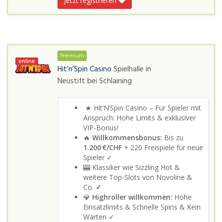
Jetzt registrieren
Premium
online
Hit’n’Spin Casino
Spielhalle in
Neustift bei Schlaining
★ Hit’N’Spin Casino – Für Spieler mit
Anspruch: Hohe Limits & exklusiver
VIP-Bonus!
🔥
Willkommensbonus:
Bis zu
1.200 €/CHF
+ 220 Freispiele für neue
Spieler ✓
🎰 Klassiker wie Sizzling Hot &
weitere Top-Slots von Novoline &
Co.
✓
💎
Highroller willkommen:
Hohe
Einsatzlimits & Schnelle Spins & Kein
Warten ✓