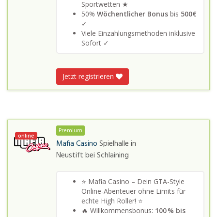
Sportwetten ★
50%
Wöchentlicher Bonus
bis
500€
✓
Viele Einzahlungsmethoden inklusive
Sofort ✓
Jetzt registrieren
Premium
online
Mafia Casino
Spielhalle in
Neustift bei Schlaining
⭐ Mafia Casino – Dein GTA-Style
Online-Abenteuer ohne Limits für
echte High Roller! ⭐
🔥 Willkommensbonus:
100 % bis