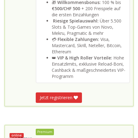
🎁
Willkommensbonus:
100 % bis
€500/CHF 500
+ 200 Freispiele auf
die ersten Einzahlungen
Riesige Spielauswahl:
Über 5.500
Slots & Top-Games von Novo,
Mekru, Pragmatic & mehr
💳
Flexible Zahlungen:
Visa,
Mastercard, Skrill, Neteller, Bitcoin,
Ethereum
👑
VIP & High Roller Vorteile:
Hohe
Einsatzlimits, exklusive Reload-Boni,
Cashback & maßgeschneidertes VIP-
Programm
Jetzt registrieren
Premium
online