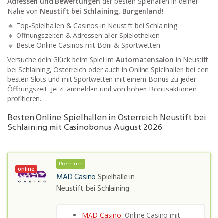
Adressen und Bewertungen
der besten Spiehallen in deiner
Nähe von
Neustift bei Schlaining, Burgenland
!
🔹 Top-Spielhallen & Casinos in Neustift bei Schlaining
🔹 Öffnungszeiten & Adressen aller Spielotheken
🔹 Beste Online Casinos mit Boni & Sportwetten
Versuche dein Glück beim Spiel im
Automatensalon
in Neustift
bei Schlaining, Österreich oder auch in Online Spielhallen bei den
besten Slots und mit Sportwetten mit einem Bonus zu jeder
Öffnungszeit. Jetzt anmelden und von hohen Bonusaktionen
profitieren.
Besten Online Spielhallen in Österreich Neustift bei
Schlaining mit Casinobonus August 2026
Premium
online
MAD Casino
Spielhalle in
Neustift bei Schlaining
MAD Casino
: Online Casino mit