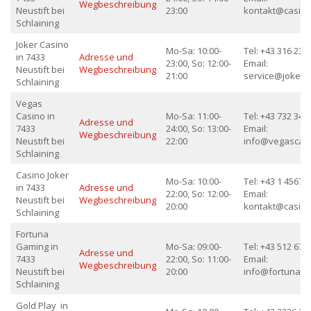
Wegbeschreibung
Neustift bei
23:00
kontakt@casino
Schlaining
Joker Casino
Mo-Sa: 10:00-
Tel: +43 316 234
in 7433
Adresse und
23:00, So: 12:00-
Email:
Neustift bei
Wegbeschreibung
21:00
service@jokerca
Schlaining
Vegas
Casino in
Mo-Sa: 11:00-
Tel: +43 732 345
Adresse und
7433
24:00, So: 13:00-
Email:
Wegbeschreibung
Neustift bei
22:00
info@vegascasi
Schlaining
Casino Joker
Mo-Sa: 10:00-
Tel: +43 1 45678
in 7433
Adresse und
22:00, So: 12:00-
Email:
Neustift bei
Wegbeschreibung
20:00
kontakt@casino
Schlaining
Fortuna
Gaming in
Mo-Sa: 09:00-
Tel: +43 512 678
Adresse und
7433
22:00, So: 11:00-
Email:
Wegbeschreibung
Neustift bei
20:00
info@fortunaga
Schlaining
Gold Play in