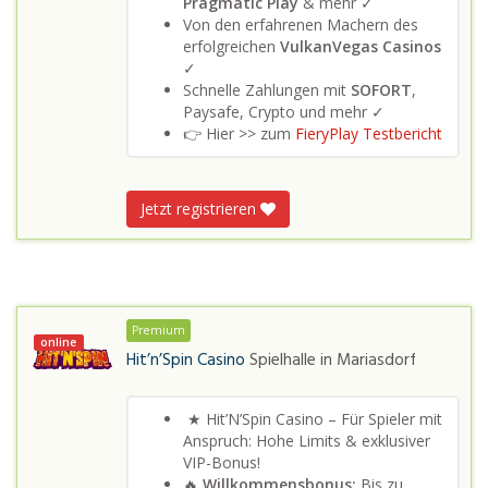
Pragmatic Play
& mehr ✓
Von den erfahrenen Machern des
erfolgreichen
VulkanVegas Casinos
✓
Schnelle Zahlungen mit
SOFORT
,
Paysafe, Crypto und mehr ✓
👉 Hier >> zum
FieryPlay Testbericht
Jetzt registrieren
Premium
online
Hit’n’Spin Casino
Spielhalle in
Mariasdorf
★ Hit’N’Spin Casino – Für Spieler mit
Anspruch: Hohe Limits & exklusiver
VIP-Bonus!
🔥
Willkommensbonus:
Bis zu