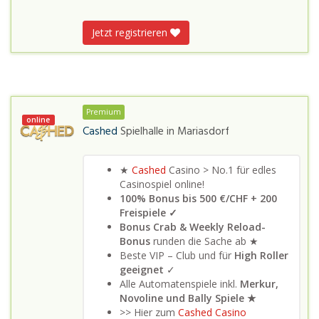
Jetzt registrieren
Premium
online
Cashed
Spielhalle in
Mariasdorf
★
Cashed
Casino > No.1 für edles
Casinospiel online!
100% Bonus bis 500 €/CHF + 200
Freispiele ✓
Bonus Crab &
Weekly Reload-
Bonus
runden die Sache ab ★
Beste VIP – Club und für
High Roller
geeignet
✓
Alle Automatenspiele inkl.
Merkur,
Novoline und Bally Spiele ★
>> Hier zum
Cashed Casino