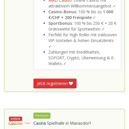
MAD Casino
: Online Casino mit
attraktivem Willkommensangebot ✓
Casino-Bonus:
100 % bis zu
1.000
€/CHF + 200 Freispiele
✓
Sportbonus
: 100 % bis 250 € + 20 €
Gratiswette für Sportwetten ✓
Perfekt für High Roller mit exklusiven
VIP-Vorteilen & hohen Einsatzlimits
✓
Zahlungen mit Kreditkarten,
SOFORT, Crypto, Überweisung & E-
Wallets ✓
Jetzt registrieren
Premium
online
Casina
Spielhalle in
Mariasdorf