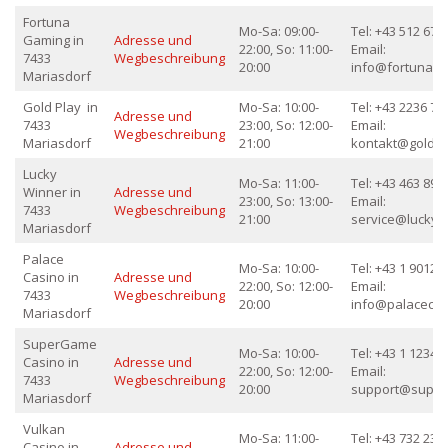
Fortuna
Mo-Sa: 09:00-
Tel: +43 512 678
Gaming in
Adresse und
22:00, So: 11:00-
Email:
7433
Wegbeschreibung
20:00
info@fortunaga
Mariasdorf
Gold Play in
Mo-Sa: 10:00-
Tel: +43 2236 78
Adresse und
7433
23:00, So: 12:00-
Email:
Wegbeschreibung
Mariasdorf
21:00
kontakt@goldpl
Lucky
Mo-Sa: 11:00-
Tel: +43 463 890
Winner in
Adresse und
23:00, So: 13:00-
Email:
7433
Wegbeschreibung
21:00
service@luckyw
Mariasdorf
Palace
Mo-Sa: 10:00-
Tel: +43 1 90123
Casino in
Adresse und
22:00, So: 12:00-
Email:
7433
Wegbeschreibung
20:00
info@palacecas
Mariasdorf
SuperGame
Mo-Sa: 10:00-
Tel: +43 1 12345
Casino in
Adresse und
22:00, So: 12:00-
Email:
7433
Wegbeschreibung
20:00
support@super
Mariasdorf
Vulkan
Mo-Sa: 11:00-
Tel: +43 732 234
Casino in
Adresse und