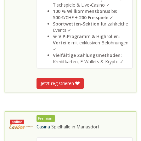
Tischspiele & Live-Casino ✓
100 % Willkommensbonus
bis
500 €/CHF + 200 Freispiele
✓
Sportwetten-Sektion
für zahlreiche
Events ✓
💎
VIP-Programm & Highroller-
Vorteile
mit exklusiven Belohnungen
✓
Vielfältige Zahlungsmethoden:
Kreditkarten, E-Wallets & Krypto ✓
Jetzt registrieren
Premium
online
Casina
Spielhalle in
Mariasdorf