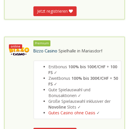
Jetzt registrieren
Premium
online
Bizzo Casino
Spielhalle in
Mariasdorf
Erstbonus
100% bis 100€/CHF
+
100
FS
✓
Zweitbonus
100% bis 300€/CHF
+
50
FS
✓
Gute Spielauswahl und
Bonusaktionen ✓
Große Spielauswahl inklusiver der
Novoline
Slots ✓
Gutes Casino ohne Oasis
✓