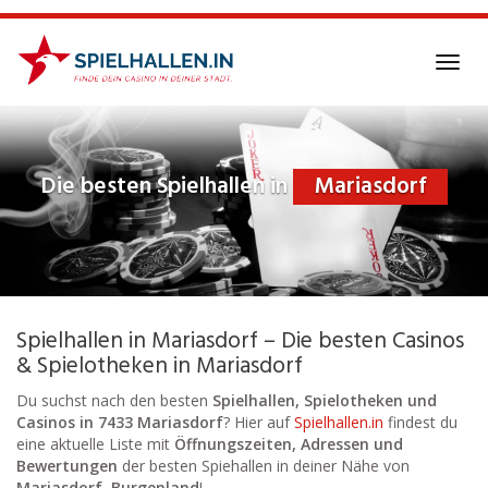
Skip
to
main
Toggl
content
navig
Die besten Spielhallen in
Mariasdorf
Spielhallen in Mariasdorf – Die besten Casinos
& Spielotheken in Mariasdorf
Du suchst nach den besten
Spielhallen, Spielotheken und
Casinos in 7433 Mariasdorf
? Hier auf
Spielhallen.in
findest du
eine aktuelle Liste mit
Öffnungszeiten, Adressen und
Bewertungen
der besten Spiehallen in deiner Nähe von
Mariasdorf, Burgenland
!