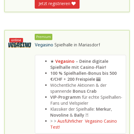
Jetzt registrieren
Premium
online
Vegasino
Spielhalle in
Mariasdorf
★
Vegasino
– Deine digitale
Spielhalle mit Casino-Flair!
100 % Spielhallen-Bonus bis 500
€/CHF
+
200 Freispiele
🎰
Wöchentliche Aktionen & der
spannende
Bonus Crab
VIP-Programm
für echte Spielhallen-
Fans und Vielspieler
Klassiker der Spielhalle:
Merkur
,
Novoline
&
Bally
🃏
> >
Ausführlicher Vegasino Casino
Test!