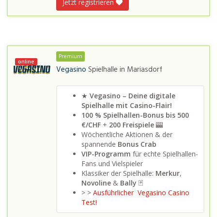
Jetzt registrieren
Premium
online
Vegasino
Spielhalle in
Mariasdorf
★
Vegasino – Deine digitale
Spielhalle mit Casino-Flair!
100 % Spielhallen-Bonus bis 500
€/CHF
+
200 Freispiele
🎰
Wöchentliche Aktionen & der
spannende
Bonus Crab
VIP-Programm
für echte Spielhallen-
Fans und Vielspieler
Klassiker der Spielhalle:
Merkur
,
Novoline
&
Bally
🃏
> >
Ausführlicher Vegasino Casino
Test!