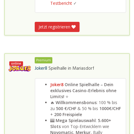
Testbericht
✓
Jetzt registrieren
Premium
online
Joker8
Spielhalle in
Mariasdorf
Joker8
Online Spielhalle – Dein
exklusives Casino-Erlebnis ohne
Limits!
⭐
🔥
Willkommensbonus
: 100 % bis
zu
500 €/CHF
& 50 % bis
1000€/CHF
+
200 Freispiele
🎰
Mega Spielauswahl
:
5.600+
Slots
von Top-Entwicklern wie
Novomatic
,
Merkur
, Bally