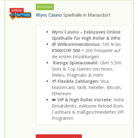
Premium
online
Wyns Casino
Spielhalle in
Mariasdorf
Wyns Casino – Exklusives Online
Spielhalle für High Roller & VIPs!
🎁
Willkommensbonus:
100 % bis
€500/CHF 500
+ 200 Freispiele auf
die ersten Einzahlungen
Riesige Spielauswahl:
Über 5.500
Slots & Top-Games von Novo,
Mekru, Pragmatic & mehr
💳
Flexible Zahlungen:
Visa,
Mastercard, Skrill, Neteller, Bitcoin,
Ethereum
👑
VIP & High Roller Vorteile:
Hohe
Einsatzlimits, exklusive Reload-Boni,
Cashback & maßgeschneidertes VIP-
Programm