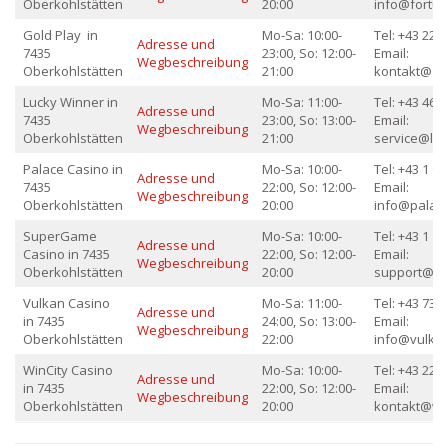
Oberkohlstätten
20:00
info@fortun
Gold Play in
Mo-Sa: 10:00-
Tel: +43 223
Adresse und
7435
23:00, So: 12:00-
Email:
Wegbeschreibung
Oberkohlstätten
21:00
kontakt@gol
Lucky Winner in
Mo-Sa: 11:00-
Tel: +43 463
Adresse und
7435
23:00, So: 13:00-
Email:
Wegbeschreibung
Oberkohlstätten
21:00
service@luc
Palace Casino in
Mo-Sa: 10:00-
Tel: +43 1 9
Adresse und
7435
22:00, So: 12:00-
Email:
Wegbeschreibung
Oberkohlstätten
20:00
info@palace
SuperGame
Mo-Sa: 10:00-
Tel: +43 1 1
Adresse und
Casino in 7435
22:00, So: 12:00-
Email:
Wegbeschreibung
Oberkohlstätten
20:00
support@su
Vulkan Casino
Mo-Sa: 11:00-
Tel: +43 732
Adresse und
in 7435
24:00, So: 13:00-
Email:
Wegbeschreibung
Oberkohlstätten
22:00
info@vulkan
WinCity Casino
Mo-Sa: 10:00-
Tel: +43 223
Adresse und
in 7435
22:00, So: 12:00-
Email:
Wegbeschreibung
Oberkohlstätten
20:00
kontakt@win