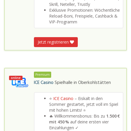
Skrill, Neteller, Trustly
Exklusive Promotionen: Wöchentliche
Reload-Boni, Freispiele, Cashback &
VIP-Programm
Jetzt registrieren
Premium
online
ICE Casino
Spielhalle in
Oberkohlstätten
⭐
ICE Casino
– Eiskalt in den
Sommer gestartet, jetzt voll im Spiel
mit hohen Limits! ⭐
🔥 Willkommensbonus: Bis zu
1.500 €
mit 450 %
auf deine ersten vier
Einzahlungen ✓