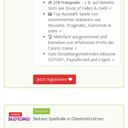
🎁
270 Freispiele
– z. B. auf beliebte
Slots wie Book of Fallen & mehr ✓
🎰 Top-Auswahl: Spiele von
renommierten Anbietern wie
Novoline, Pragmatic, Gamomat &
mehr ✓
🏆 Mehrfach ausgezeichnet und
betrieben von erfahrenen Profis der
Casino-Szene ✓
Gute Einzahlungsmethoden inklusive
SOFORT, Paysafecard und Crypto ✓
Jetzt registrieren
Premium
online
Slotoro
Spielhalle in
Oberkohlstätten