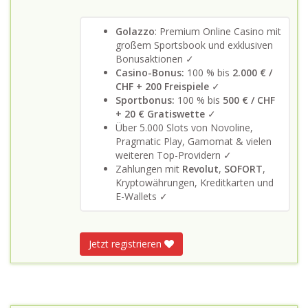
Golazzo
: Premium Online Casino mit
großem Sportsbook und exklusiven
Bonusaktionen ✓
Casino-Bonus:
100 % bis
2.000 € /
CHF + 200 Freispiele
✓
Sportbonus:
100 % bis
500 € / CHF
+ 20 € Gratiswette
✓
Über 5.000 Slots von Novoline,
Pragmatic Play, Gamomat & vielen
weiteren Top-Providern ✓
Zahlungen mit
Revolut
,
SOFORT
,
Kryptowährungen, Kreditkarten und
E-Wallets ✓
Jetzt registrieren