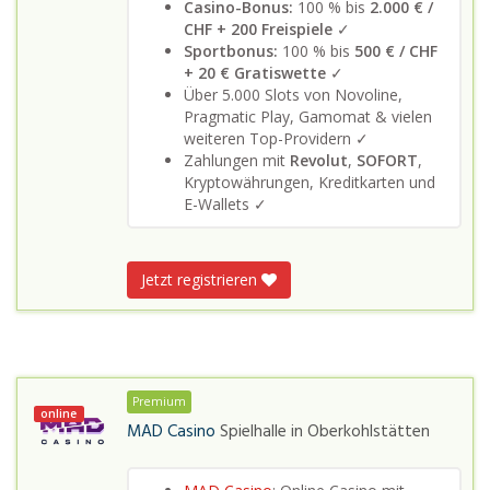
Casino-Bonus:
100 % bis
2.000 € /
CHF + 200 Freispiele
✓
Sportbonus:
100 % bis
500 € / CHF
+ 20 € Gratiswette
✓
Über 5.000 Slots von Novoline,
Pragmatic Play, Gamomat & vielen
weiteren Top-Providern ✓
Zahlungen mit
Revolut
,
SOFORT
,
Kryptowährungen, Kreditkarten und
E-Wallets ✓
Jetzt registrieren
Premium
online
MAD Casino
Spielhalle in
Oberkohlstätten