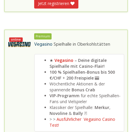
Jetzt registrieren
Premium
online
Vegasino
Spielhalle in
Oberkohlstätten
★
Vegasino
– Deine digitale
Spielhalle mit Casino-Flair!
100 % Spielhallen-Bonus bis 500
€/CHF
+
200 Freispiele
🎰
Wöchentliche Aktionen & der
spannende
Bonus Crab
VIP-Programm
für echte Spielhallen-
Fans und Vielspieler
Klassiker der Spielhalle:
Merkur
,
Novoline
&
Bally
🃏
> >
Ausführlicher Vegasino Casino
Test!