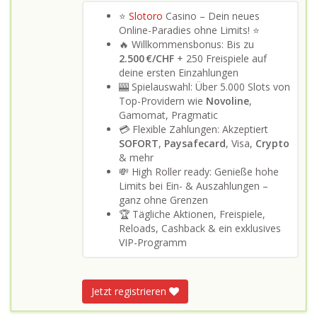
⭐
Slotoro
Casino – Dein neues
Online-Paradies ohne Limits! ⭐
🔥 Willkommensbonus: Bis zu
2.500 €/CHF
+ 250 Freispiele auf
deine ersten Einzahlungen
🎰 Spielauswahl: Über 5.000 Slots von
Top-Providern wie
Novoline
,
Gamomat, Pragmatic
💳 Flexible Zahlungen: Akzeptiert
SOFORT
,
Paysafecard
, Visa,
Crypto
& mehr
💸 High Roller ready: Genieße hohe
Limits bei Ein- & Auszahlungen –
ganz ohne Grenzen
🏆 Tägliche Aktionen, Freispiele,
Reloads, Cashback & ein exklusives
VIP-Programm
Jetzt registrieren