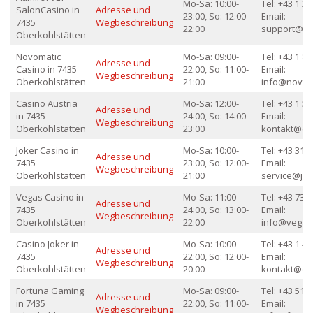
Mo-Sa: 10:00-
Tel: +43 1 2
SalonCasino in
Adresse und
23:00, So: 12:00-
Email:
7435
Wegbeschreibung
22:00
support@adm
Oberkohlstätten
Novomatic
Mo-Sa: 09:00-
Tel: +43 1 8
Adresse und
Casino in 7435
22:00, So: 11:00-
Email:
Wegbeschreibung
Oberkohlstätten
21:00
info@novoma
Casino Austria
Mo-Sa: 12:00-
Tel: +43 1 5
Adresse und
in 7435
24:00, So: 14:00-
Email:
Wegbeschreibung
Oberkohlstätten
23:00
kontakt@cas
Joker Casino in
Mo-Sa: 10:00-
Tel: +43 316
Adresse und
7435
23:00, So: 12:00-
Email:
Wegbeschreibung
Oberkohlstätten
21:00
service@jok
Vegas Casino in
Mo-Sa: 11:00-
Tel: +43 732
Adresse und
7435
24:00, So: 13:00-
Email:
Wegbeschreibung
Oberkohlstätten
22:00
info@vegasc
Casino Joker in
Mo-Sa: 10:00-
Tel: +43 1 4
Adresse und
7435
22:00, So: 12:00-
Email:
Wegbeschreibung
Oberkohlstätten
20:00
kontakt@cas
Fortuna Gaming
Mo-Sa: 09:00-
Tel: +43 512
Adresse und
in 7435
22:00, So: 11:00-
Email:
Wegbeschreibung