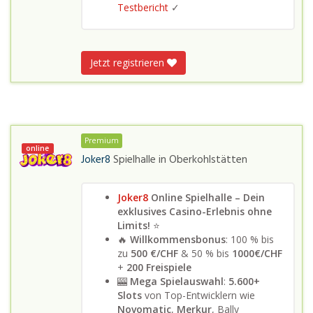
Testbericht
✓
Jetzt registrieren
Premium
online
Joker8
Spielhalle in
Oberkohlstätten
Joker8
Online Spielhalle – Dein
exklusives Casino-Erlebnis ohne
Limits!
⭐
🔥
Willkommensbonus
: 100 % bis
zu
500 €/CHF
& 50 % bis
1000€/CHF
+
200 Freispiele
🎰
Mega Spielauswahl
:
5.600+
Slots
von Top-Entwicklern wie
Novomatic
,
Merkur
, Bally