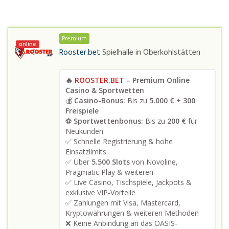
Premium
online
Rooster.bet
Spielhalle in
Oberkohlstätten
🔥
ROOSTER.BET
– Premium Online
Casino & Sportwetten
💰
Casino-Bonus:
Bis zu
5.000 €
+
300
Freispiele
⚽
Sportwettenbonus:
Bis zu
200 €
für
Neukunden
✅ Schnelle Registrierung & hohe
Einsatzlimits
✅ Über
5.500 Slots
von Novoline,
Pragmatic Play & weiteren
✅ Live Casino, Tischspiele, Jackpots &
exklusive VIP-Vorteile
✅ Zahlungen mit Visa, Mastercard,
Kryptowährungen & weiteren Methoden
❌ Keine Anbindung an das OASIS-