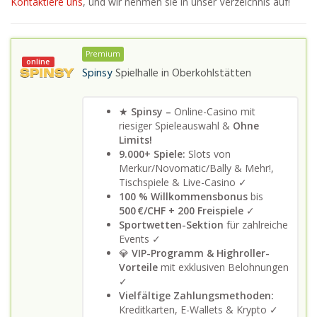
Kontaktiere uns
, und wir nehmen sie in unser Verzeichnis auf!
Premium
online
Spinsy
Spielhalle in
Oberkohlstätten
★
Spinsy –
Online-Casino mit
riesiger Spieleauswahl &
Ohne
Limits
!
9.000+ Spiele:
Slots von
Merkur/Novomatic/Bally & Mehr!,
Tischspiele & Live-Casino ✓
100 % Willkommensbonus
bis
500 €/CHF + 200 Freispiele
✓
Sportwetten-Sektion
für zahlreiche
Events ✓
💎
VIP-Programm & Highroller-
Vorteile
mit exklusiven Belohnungen
✓
Vielfältige Zahlungsmethoden:
Kreditkarten, E-Wallets & Krypto ✓