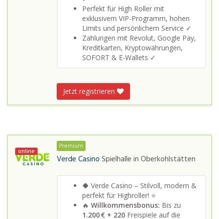
Perfekt für High Roller mit
exklusivem VIP-Programm, hohen
Limits und persönlichem Service ✓
Zahlungen mit Revolut, Google Pay,
Kreditkarten, Kryptowährungen,
SOFORT & E-Wallets ✓
Jetzt registrieren
Premium
online
Verde Casino
Spielhalle in
Oberkohlstätten
🍀
Verde Casino – Stilvoll, modern &
perfekt für Highroller! ⭐
🔥
Willkommensbonus:
Bis zu
1.200 € + 220
Freispiele auf die