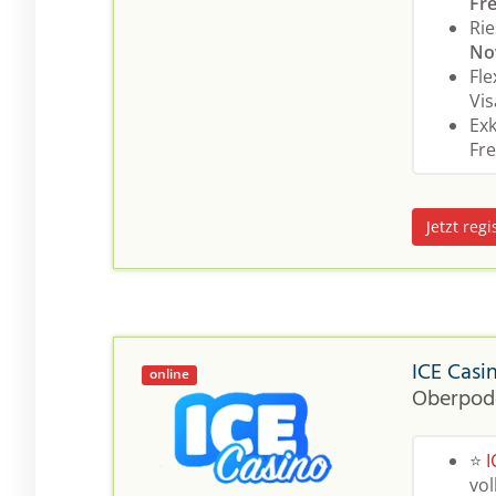
Fre
Rie
No
Fle
Vis
Exk
Fr
Jetzt reg
ICE Casi
online
Oberpodg
⭐
I
vol