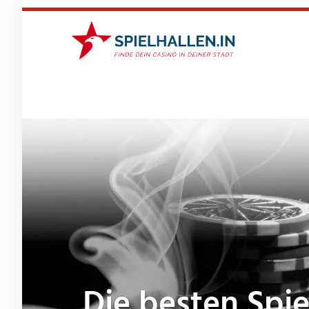
Skip
to
main
content
Die besten Spie