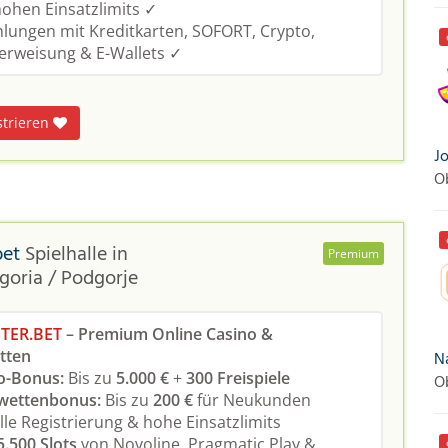
ohen Einsatzlimits ✓
lungen mit Kreditkarten, SOFORT, Crypto,
erweisung & E-Wallets ✓
istrieren
J
O
bet
Spielhalle in
Premium
oria / Podgorje
TER.BET
– Premium Online Casino &
tten
N
o-Bonus:
Bis zu
5.000 €
+
300 Freispiele
O
wettenbonus:
Bis zu
200 €
für Neukunden
le Registrierung & hohe Einsatzlimits
5.500 Slots
von Novoline, Pragmatic Play &