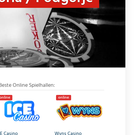
Beste Online Spielhallen:
online
online
CE Casino
Wyns Casino