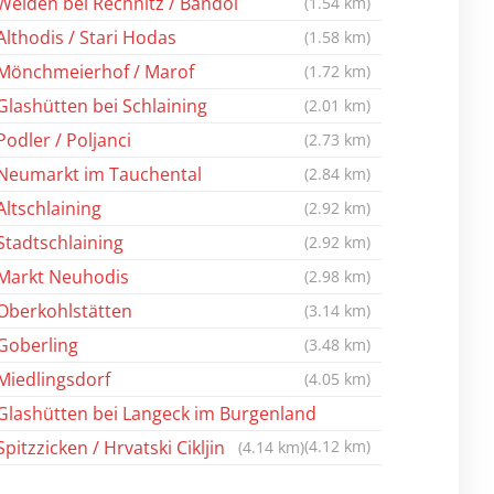
Weiden bei Rechnitz / Bandol
(1.54 km)
Althodis / Stari Hodas
(1.58 km)
Mönchmeierhof / Marof
(1.72 km)
Glashütten bei Schlaining
(2.01 km)
Podler / Poljanci
(2.73 km)
Neumarkt im Tauchental
(2.84 km)
Altschlaining
(2.92 km)
Stadtschlaining
(2.92 km)
Markt Neuhodis
(2.98 km)
Oberkohlstätten
(3.14 km)
Goberling
(3.48 km)
Miedlingsdorf
(4.05 km)
Glashütten bei Langeck im Burgenland
Spitzzicken / Hrvatski Cikljin
(4.12 km)
(4.14 km)