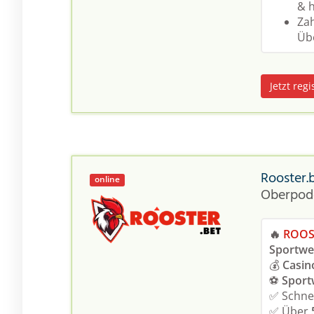
& h
Zah
Üb
Jetzt reg
Rooster.
online
Oberpodg
🔥
ROOS
Sportwe
💰
Casin
⚽
Sport
✅ Schnel
✅ Über