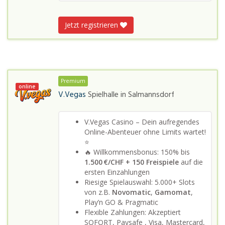
Jetzt registrieren
Premium
online
V.Vegas
Spielhalle in
Salmannsdorf
V.Vegas Casino – Dein aufregendes
Online-Abenteuer ohne Limits wartet!
⭐
🔥 Willkommensbonus: 150% bis
1.500 €/CHF + 150 Freispiele
auf die
ersten Einzahlungen
Riesige Spielauswahl: 5.000+ Slots
von z.B.
Novomatic
,
Gamomat
,
Play’n GO & Pragmatic
Flexible Zahlungen: Akzeptiert
SOFORT, Paysafe , Visa, Mastercard,