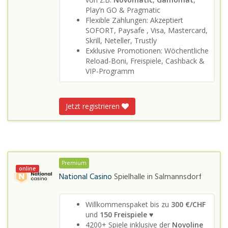
Play’n GO & Pragmatic
Flexible Zahlungen: Akzeptiert
SOFORT, Paysafe , Visa, Mastercard,
Skrill, Neteller, Trustly
Exklusive Promotionen: Wöchentliche
Reload-Boni, Freispiele, Cashback &
VIP-Programm
Jetzt registrieren
Premium
online
National Casino
Spielhalle in
Salmannsdorf
Willkommenspaket bis zu
300 €/CHF
und
150 Freispiele ♥
4200+ Spiele inklusive der
Novoline