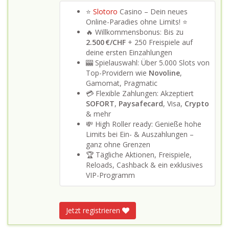
⭐
Slotoro
Casino – Dein neues
Online-Paradies ohne Limits! ⭐
🔥 Willkommensbonus: Bis zu
2.500 €/CHF
+ 250 Freispiele auf
deine ersten Einzahlungen
🎰 Spielauswahl: Über 5.000 Slots von
Top-Providern wie
Novoline
,
Gamomat, Pragmatic
💳 Flexible Zahlungen: Akzeptiert
SOFORT
,
Paysafecard
, Visa,
Crypto
& mehr
💸 High Roller ready: Genieße hohe
Limits bei Ein- & Auszahlungen –
ganz ohne Grenzen
🏆 Tägliche Aktionen, Freispiele,
Reloads, Cashback & ein exklusives
VIP-Programm
Jetzt registrieren