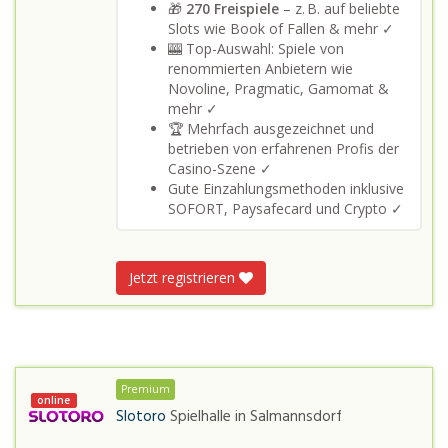
🎁
270 Freispiele
– z. B. auf beliebte
Slots wie Book of Fallen & mehr ✓
🎰 Top-Auswahl: Spiele von
renommierten Anbietern wie
Novoline, Pragmatic, Gamomat &
mehr ✓
🏆 Mehrfach ausgezeichnet und
betrieben von erfahrenen Profis der
Casino-Szene ✓
Gute Einzahlungsmethoden inklusive
SOFORT, Paysafecard und Crypto ✓
Jetzt registrieren
Premium
online
Slotoro
Spielhalle in
Salmannsdorf