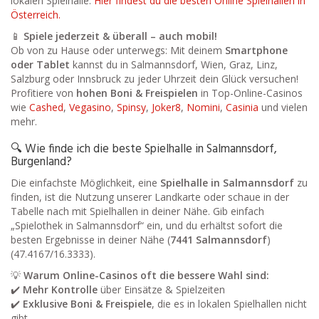
lokalen Spielhalle.
Hier findest du die besten Online Spielhallen in
Österreich.
📱
Spiele jederzeit & überall – auch mobil!
Ob von zu Hause oder unterwegs: Mit deinem
Smartphone
oder Tablet
kannst du in Salmannsdorf, Wien, Graz, Linz,
Salzburg oder Innsbruck zu jeder Uhrzeit dein Glück versuchen!
Profitiere von
hohen Boni & Freispielen
in Top-Online-Casinos
wie
Cashed
,
Vegasino
,
Spinsy
,
Joker8
,
Nomini
,
Casinia
und vielen
mehr.
🔍 Wie finde ich die beste Spielhalle in Salmannsdorf,
Burgenland?
Die einfachste Möglichkeit, eine
Spielhalle in Salmannsdorf
zu
finden, ist die Nutzung unserer Landkarte oder schaue in der
Tabelle nach mit Spielhallen in deiner Nähe. Gib einfach
„Spielothek in Salmannsdorf“ ein, und du erhältst sofort die
besten Ergebnisse in deiner Nähe (
7441 Salmannsdorf
)
(47.4167/16.3333).
💡
Warum Online-Casinos oft die bessere Wahl sind:
✔️
Mehr Kontrolle
über Einsätze & Spielzeiten
✔️
Exklusive Boni & Freispiele
, die es in lokalen Spielhallen nicht
gibt