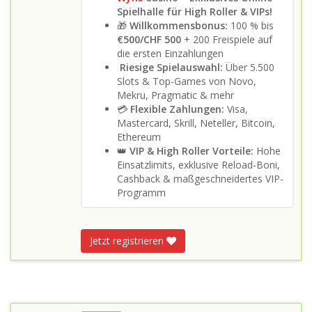
Spielhalle für High Roller & VIPs!
🎁
Willkommensbonus:
100 % bis
€500/CHF 500
+ 200 Freispiele auf
die ersten Einzahlungen
Riesige Spielauswahl:
Über 5.500
Slots & Top-Games von Novo,
Mekru, Pragmatic & mehr
💳
Flexible Zahlungen:
Visa,
Mastercard, Skrill, Neteller, Bitcoin,
Ethereum
👑
VIP & High Roller Vorteile:
Hohe
Einsatzlimits, exklusive Reload-Boni,
Cashback & maßgeschneidertes VIP-
Programm
Jetzt registrieren