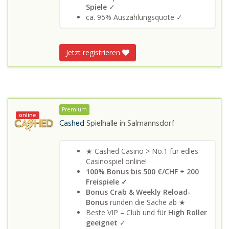
Spiele
✓
ca. 95% Auszahlungsquote ✓
Jetzt registrieren
Premium
online
Cashed
Spielhalle in
Salmannsdorf
★ Cashed Casino > No.1 für edles
Casinospiel online!
100% Bonus bis 500 €/CHF + 200
Freispiele ✓
Bonus Crab &
Weekly Reload-
Bonus
runden die Sache ab ★
Beste VIP – Club und für
High Roller
geeignet
✓