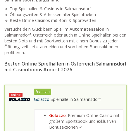
🔹 Top-Spielhallen & Casinos in Salmannsdorf
🔹 Öffnungszeiten & Adressen aller Spielotheken
🔹 Beste Online Casinos mit Boni & Sportwetten
Versuche dein Glück beim Spiel im
Automatensalon
in
Salmannsdorf, Österreich oder auch in Online Spielhallen bei den
besten Slots und mit Sportwetten mit einem Bonus zu jeder
Öffnungszeit. Jetzt anmelden und von hohen Bonusaktionen
profitieren.
Besten Online Spielhallen in Österreich Salmannsdorf
mit Casinobonus August 2026
Premium
online
Golazzo
Spielhalle in
Salmannsdorf
Golazzo
: Premium Online Casino mit
großem Sportsbook und exklusiven
Bonusaktionen ✓