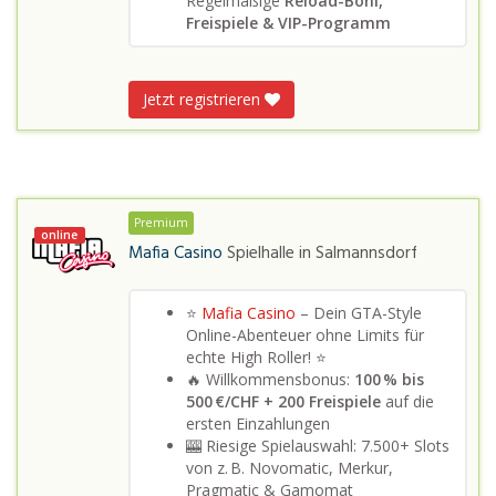
Regelmäßige
Reload-Boni,
Freispiele & VIP-Programm
Jetzt registrieren
Premium
online
Mafia Casino
Spielhalle in
Salmannsdorf
⭐
Mafia Casino
– Dein GTA-Style
Online-Abenteuer ohne Limits für
echte High Roller! ⭐
🔥 Willkommensbonus:
100 % bis
500 €/CHF + 200 Freispiele
auf die
ersten Einzahlungen
🎰 Riesige Spielauswahl: 7.500+ Slots
von z. B. Novomatic, Merkur,
Pragmatic & Gamomat