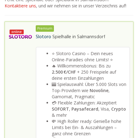
Kontaktiere uns
, und wir nehmen sie in unser Verzeichnis auf!
Premium
online
Slotoro
Spielhalle in
Salmannsdorf
⭐ Slotoro Casino – Dein neues
Online-Paradies ohne Limits! ⭐
🔥 Willkommensbonus: Bis zu
2.500 €/CHF
+ 250 Freispiele auf
deine ersten Einzahlungen
🎰 Spielauswahl: Über 5.000 Slots von
Top-Providern wie
Novoline
,
Gamomat, Pragmatic
💳 Flexible Zahlungen: Akzeptiert
SOFORT
,
Paysafecard
, Visa,
Crypto
& mehr
💸 High Roller ready: Genieße hohe
Limits bei Ein- & Auszahlungen –
ganz ohne Grenzen