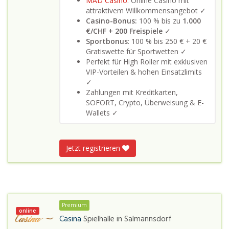
MAD Casino
: Online Casino mit
attraktivem Willkommensangebot ✓
Casino-Bonus:
100 % bis zu
1.000
€/CHF + 200 Freispiele
✓
Sportbonus
: 100 % bis 250 € + 20 €
Gratiswette für Sportwetten ✓
Perfekt für High Roller mit exklusiven
VIP-Vorteilen & hohen Einsatzlimits
✓
Zahlungen mit Kreditkarten,
SOFORT, Crypto, Überweisung & E-
Wallets ✓
Jetzt registrieren
Premium
online
Casina
Spielhalle in
Salmannsdorf