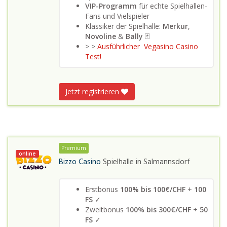
VIP-Programm
für echte Spielhallen-
Fans und Vielspieler
Klassiker der Spielhalle:
Merkur
,
Novoline
&
Bally
🃏
> >
Ausführlicher Vegasino Casino
Test!
Jetzt registrieren
Premium
online
Bizzo Casino
Spielhalle in
Salmannsdorf
Erstbonus
100% bis 100€/CHF
+
100
FS
✓
Zweitbonus
100% bis 300€/CHF
+
50
FS
✓