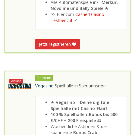
Alle Automatenspiele inkl.
Merkur,
Novoline und Bally Spiele ★
>> Hier zum
Cashed Casino
Testbericht
✓
Jetzt registrieren
Premium
online
Vegasino
Spielhalle in
Salmannsdorf
★
Vegasino – Deine digitale
Spielhalle mit Casino-Flair!
100 % Spielhallen-Bonus bis 500
€/CHF
+
200 Freispiele
🎰
Wöchentliche Aktionen & der
spannende
Bonus Crab