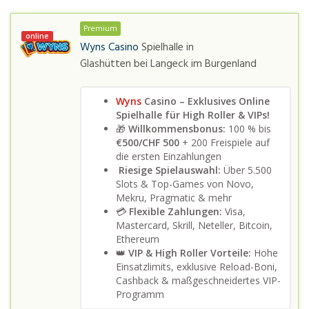
Premium
online
Wyns Casino
Spielhalle in
Glashütten bei Langeck im Burgenland
Wyns
Casino – Exklusives Online
Spielhalle für High Roller & VIPs!
🎁
Willkommensbonus:
100 % bis
€500/CHF 500
+ 200 Freispiele auf
die ersten Einzahlungen
Riesige Spielauswahl:
Über 5.500
Slots & Top-Games von Novo,
Mekru, Pragmatic & mehr
💳
Flexible Zahlungen:
Visa,
Mastercard, Skrill, Neteller, Bitcoin,
Ethereum
👑
VIP & High Roller Vorteile:
Hohe
Einsatzlimits, exklusive Reload-Boni,
Cashback & maßgeschneidertes VIP-
Programm