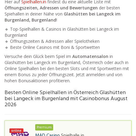
Hier auf
Spielhallen.in
findest du eine aktuelle Liste mit
Öffnungszeiten, Adressen und Bewertungen
der besten
Spiehallen in deiner Nähe von
Glashütten bei Langeck im
Burgenland, Burgenland
!
🔹 Top-Spielhallen & Casinos in Glashütten bei Langeck im
Burgenland
🔹 Öffnungszeiten & Adressen aller Spielotheken
🔹 Beste Online Casinos mit Boni & Sportwetten
Versuche dein Glück beim Spiel im
Automatensalon
in
Glashütten bei Langeck im Burgenland, Österreich oder auch in
Online Spielhallen bei den besten Slots und mit Sportwetten mit
einem Bonus zu jeder Öffnungszeit. Jetzt anmelden und von
hohen Bonusaktionen profitieren.
Besten Online Spielhallen in Österreich Glashütten
bei Langeck im Burgenland mit Casinobonus August
2026
Premium
online
MAD Casino
Spielhalle in