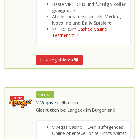
Beste VIP – Club und für
High Roller
geeignet
✓
Alle Automatenspiele inkl.
Merkur,
Novoline und Bally Spiele ★
>> Hier zum
Cashed Casino
Testbericht
✓
Jetzt registrieren
Premium
online
V.Vegas
Spielhalle in
Glashütten bei Langeck im Burgenland
V.Vegas Casino – Dein aufregendes
Online-Abenteuer ohne Limits wartet!