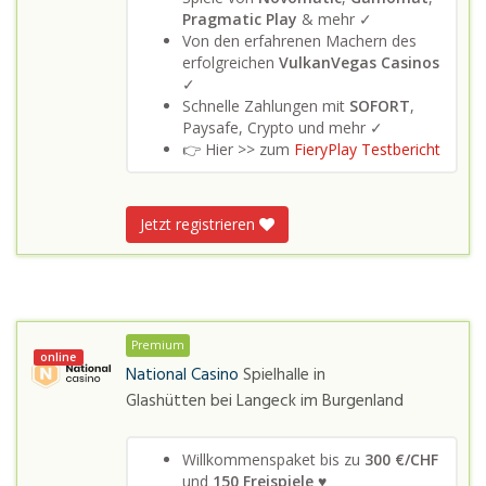
Pragmatic Play
& mehr ✓
Von den erfahrenen Machern des
erfolgreichen
VulkanVegas Casinos
✓
Schnelle Zahlungen mit
SOFORT
,
Paysafe, Crypto und mehr ✓
👉 Hier >> zum
FieryPlay Testbericht
Jetzt registrieren
Premium
online
National Casino
Spielhalle in
Glashütten bei Langeck im Burgenland
Willkommenspaket bis zu
300 €/CHF
und
150 Freispiele ♥