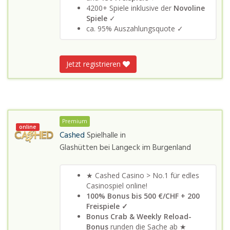
4200+ Spiele inklusive der
Novoline
Spiele
✓
ca. 95% Auszahlungsquote ✓
Jetzt registrieren
Premium
online
Cashed
Spielhalle in
Glashütten bei Langeck im Burgenland
★ Cashed Casino > No.1 für edles
Casinospiel online!
100% Bonus bis 500 €/CHF + 200
Freispiele ✓
Bonus Crab &
Weekly Reload-
Bonus
runden die Sache ab ★