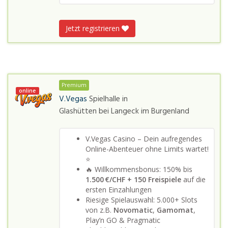
Jetzt registrieren
Premium
online
V.Vegas
Spielhalle in
Glashütten bei Langeck im Burgenland
V.Vegas Casino – Dein aufregendes
Online-Abenteuer ohne Limits wartet!
⭐
🔥 Willkommensbonus: 150% bis
1.500 €/CHF + 150 Freispiele
auf die
ersten Einzahlungen
Riesige Spielauswahl: 5.000+ Slots
von z.B.
Novomatic
,
Gamomat
,
Play’n GO & Pragmatic