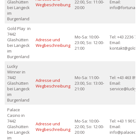
Glashütten
22:00, So: 11:00-
Email:
Wegbeschreibung
bei Langeck
20:00
info@fortunaga
im
Burgenland
Gold Play in
7442
Mo-Sa: 10:00-
Tel: +43 2236 78
Glashütten
Adresse und
23:00, So: 12:00-
Email:
bei Langeck
Wegbeschreibung
21:00
kontakt@goldpl
im
Burgenland
Lucky
Winner in
7442
Mo-Sa: 11:00-
Tel: +43 463 890
Adresse und
Glashütten
23:00, So: 13:00-
Email:
Wegbeschreibung
bei Langeck
21:00
service@luckyw
im
Burgenland
Palace
Casino in
7442
Mo-Sa: 10:00-
Tel: +43 1 90123
Adresse und
Glashütten
22:00, So: 12:00-
Email:
Wegbeschreibung
bei Langeck
20:00
info@palacecas
im