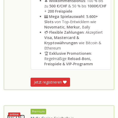
🔥
Willkommensbonus
: 100 % bis
zu
500 €/CHF
& 50 % bis
1000€/CHF
+
200 Freispiele
🎰
Mega Spielauswahl
:
5.600+
Slots
von Top-Entwicklern wie
Novomatic
,
Merkur
, Bally
💳
Flexible Zahlungen
: Akzeptiert
Visa, Mastercard &
Kryptowährungen
wie Bitcoin &
Ethereum
🏆
Exklusive Promotionen
:
Regelmäßige
Reload-Boni,
Freispiele & VIP-Programm
Jetzt registrieren
Premium
online