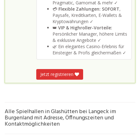
Pragmatic, Gamomat & mehr ✓
💳
Flexible Zahlungen:
SOFORT
,
Paysafe, Kreditkarten, E-Wallets &
Kryptowährungen ✓
👑
VIP & Highroller-Vorteile:
Persönlicher Manager, höhere Limits
& exklusive Angebote ✓
🌿 Ein elegantes Casino-Erlebnis für
Einsteiger & Profis gleichermaßen ✓
Jetzt registrieren
Alle Spielhallen in Glashütten bei Langeck im
Burgenland mit Adresse, Öffnungszeiten und
Kontaktmöglichkeiten