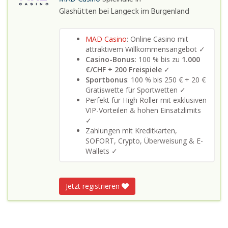
Glashütten bei Langeck im Burgenland
MAD Casino
: Online Casino mit
attraktivem Willkommensangebot ✓
Casino-Bonus:
100 % bis zu
1.000
€/CHF + 200 Freispiele
✓
Sportbonus
: 100 % bis 250 € + 20 €
Gratiswette für Sportwetten ✓
Perfekt für High Roller mit exklusiven
VIP-Vorteilen & hohen Einsatzlimits
✓
Zahlungen mit Kreditkarten,
SOFORT, Crypto, Überweisung & E-
Wallets ✓
Jetzt registrieren