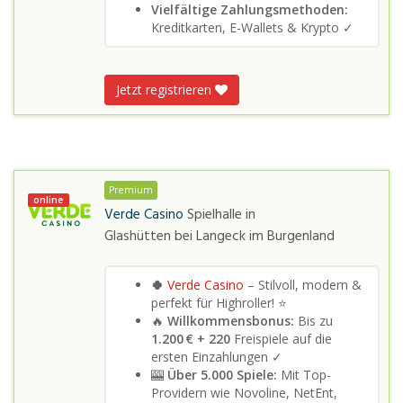
Vielfältige Zahlungsmethoden:
Kreditkarten, E-Wallets & Krypto ✓
Jetzt registrieren
Premium
online
Verde Casino
Spielhalle in
Glashütten bei Langeck im Burgenland
🍀
Verde Casino
– Stilvoll, modern &
perfekt für Highroller! ⭐
🔥
Willkommensbonus:
Bis zu
1.200 € + 220
Freispiele auf die
ersten Einzahlungen ✓
🎰
Über 5.000 Spiele:
Mit Top-
Providern wie Novoline, NetEnt,