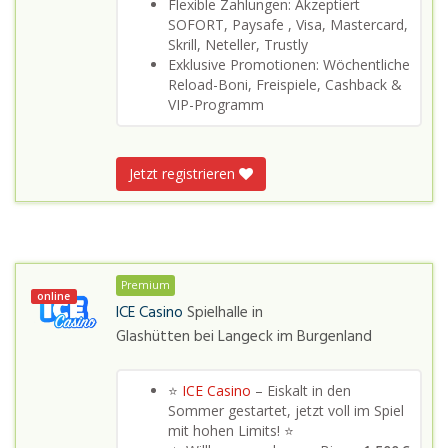
Flexible Zahlungen: Akzeptiert
SOFORT, Paysafe , Visa, Mastercard,
Skrill, Neteller, Trustly
Exklusive Promotionen: Wöchentliche
Reload-Boni, Freispiele, Cashback &
VIP-Programm
Jetzt registrieren
Premium
online
ICE Casino
Spielhalle in
Glashütten bei Langeck im Burgenland
⭐
ICE Casino
– Eiskalt in den
Sommer gestartet, jetzt voll im Spiel
mit hohen Limits! ⭐