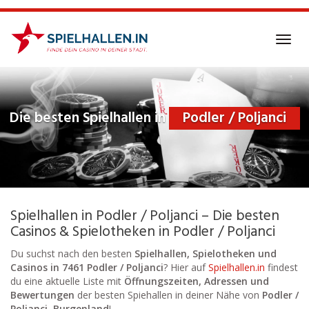
Skip
to
main
Toggl
content
navig
Die besten Spielhallen in
Podler / Poljanci
Spielhallen in Podler / Poljanci – Die besten
Casinos & Spielotheken in Podler / Poljanci
Du suchst nach den besten
Spielhallen, Spielotheken und
Casinos in 7461 Podler / Poljanci
? Hier auf
Spielhallen.in
findest
du eine aktuelle Liste mit
Öffnungszeiten, Adressen und
Bewertungen
der besten Spiehallen in deiner Nähe von
Podler /
Poljanci, Burgenland
!