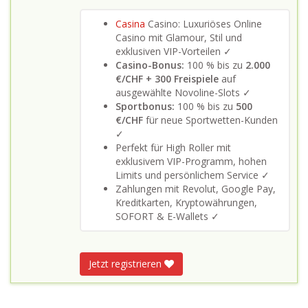
Casina
Casino: Luxuriöses Online
Casino mit Glamour, Stil und
exklusiven VIP-Vorteilen ✓
Casino-Bonus:
100 % bis zu
2.000
€/CHF + 300 Freispiele
auf
ausgewählte Novoline-Slots ✓
Sportbonus:
100 % bis zu
500
€/CHF
für neue Sportwetten-Kunden
✓
Perfekt für High Roller mit
exklusivem VIP-Programm, hohen
Limits und persönlichem Service ✓
Zahlungen mit Revolut, Google Pay,
Kreditkarten, Kryptowährungen,
SOFORT & E-Wallets ✓
Jetzt registrieren