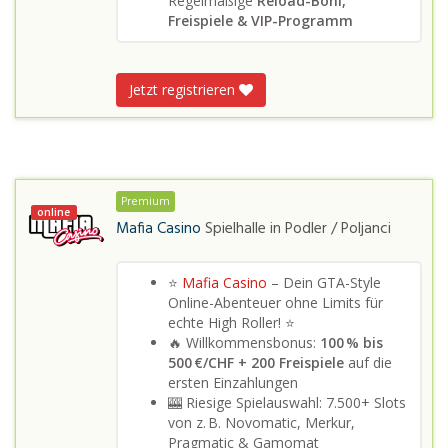
Regelmäßige
Reload-Boni,
Freispiele & VIP-Programm
Jetzt registrieren
Premium
online
Mafia Casino
Spielhalle in
Podler / Poljanci
⭐
Mafia Casino
– Dein GTA-Style
Online-Abenteuer ohne Limits für
echte High Roller! ⭐
🔥 Willkommensbonus:
100 % bis
500 €/CHF + 200 Freispiele
auf die
ersten Einzahlungen
🎰 Riesige Spielauswahl: 7.500+ Slots
von z. B. Novomatic, Merkur,
Pragmatic & Gamomat