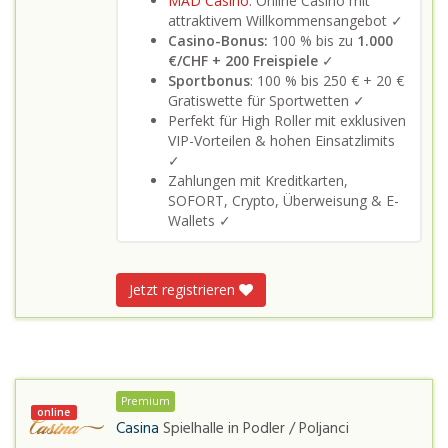
MAD Casino
: Online Casino mit
attraktivem Willkommensangebot ✓
Casino-Bonus:
100 % bis zu
1.000
€/CHF + 200 Freispiele
✓
Sportbonus
: 100 % bis 250 € + 20 €
Gratiswette für Sportwetten ✓
Perfekt für High Roller mit exklusiven
VIP-Vorteilen & hohen Einsatzlimits
✓
Zahlungen mit Kreditkarten,
SOFORT, Crypto, Überweisung & E-
Wallets ✓
Jetzt registrieren
Premium
online
Casina
Spielhalle in
Podler / Poljanci