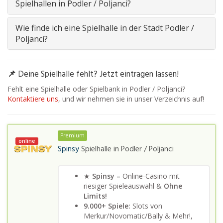
Spielhallen in Podler / Poljanci?
Wie finde ich eine Spielhalle in der Stadt Podler /
Poljanci?
📌
Deine Spielhalle fehlt? Jetzt eintragen lassen!
Fehlt eine Spielhalle oder Spielbank in Podler / Poljanci?
Kontaktiere uns
, und wir nehmen sie in unser Verzeichnis auf!
Premium
online
Spinsy
Spielhalle in
Podler / Poljanci
★
Spinsy –
Online-Casino mit
riesiger Spieleauswahl &
Ohne
Limits
!
9.000+ Spiele:
Slots von
Merkur/Novomatic/Bally & Mehr!,