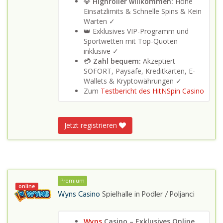
💎
Highroller willkommen:
Hohe
Einsatzlimits & Schnelle Spins & Kein
Warten ✓
👑 Exklusives VIP-Programm und
Sportwetten mit Top-Quoten
inklusive ✓
💳
Zahl bequem:
Akzeptiert
SOFORT, Paysafe, Kreditkarten, E-
Wallets & Kryptowährungen ✓
Zum
Testbericht des HitNSpin Casino
Jetzt registrieren
Premium
online
Wyns Casino
Spielhalle in
Podler / Poljanci
Wyns
Casino – Exklusives Online