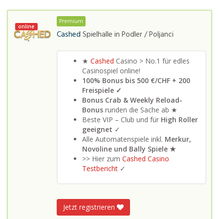
Premium
online
Cashed
Spielhalle in
Podler / Poljanci
★
Cashed
Casino > No.1 für edles
Casinospiel online!
100% Bonus bis 500 €/CHF + 200
Freispiele ✓
Bonus Crab &
Weekly Reload-
Bonus
runden die Sache ab ★
Beste VIP – Club und für
High Roller
geeignet
✓
Alle Automatenspiele inkl.
Merkur,
Novoline und Bally Spiele ★
>> Hier zum
Cashed Casino
Testbericht
✓
Jetzt registrieren