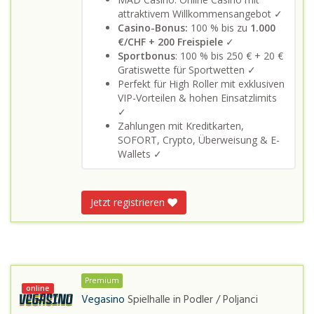
attraktivem Willkommensangebot ✓
Casino-Bonus:
100 % bis zu
1.000
€/CHF + 200 Freispiele
✓
Sportbonus
: 100 % bis 250 € + 20 €
Gratiswette für Sportwetten ✓
Perfekt für High Roller mit exklusiven
VIP-Vorteilen & hohen Einsatzlimits
✓
Zahlungen mit Kreditkarten,
SOFORT, Crypto, Überweisung & E-
Wallets ✓
Jetzt registrieren
Premium
online
Vegasino
Spielhalle in
Podler / Poljanci