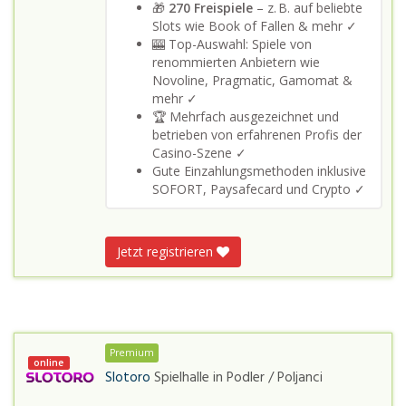
🎁
270 Freispiele
– z. B. auf beliebte
Slots wie Book of Fallen & mehr ✓
🎰 Top-Auswahl: Spiele von
renommierten Anbietern wie
Novoline, Pragmatic, Gamomat &
mehr ✓
🏆 Mehrfach ausgezeichnet und
betrieben von erfahrenen Profis der
Casino-Szene ✓
Gute Einzahlungsmethoden inklusive
SOFORT, Paysafecard und Crypto ✓
Jetzt registrieren
Premium
online
Slotoro
Spielhalle in
Podler / Poljanci