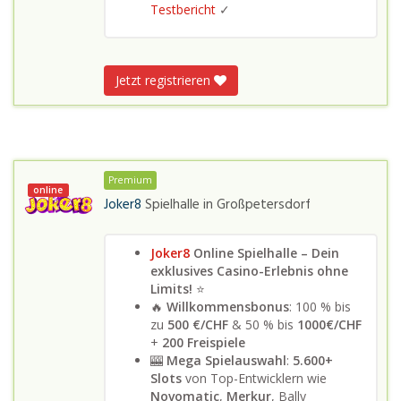
Testbericht
✓
Jetzt registrieren
Premium
online
Joker8
Spielhalle in
Großpetersdorf
Joker8
Online Spielhalle – Dein
exklusives Casino-Erlebnis ohne
Limits!
⭐
🔥
Willkommensbonus
: 100 % bis
zu
500 €/CHF
& 50 % bis
1000€/CHF
+
200 Freispiele
🎰
Mega Spielauswahl
:
5.600+
Slots
von Top-Entwicklern wie
Novomatic
,
Merkur
, Bally