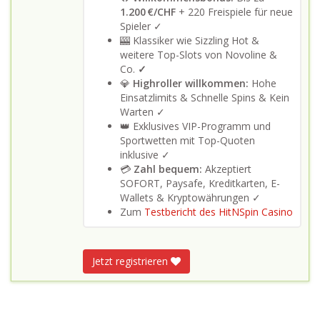
1.200 €/CHF
+ 220 Freispiele für neue
Spieler ✓
🎰 Klassiker wie Sizzling Hot &
weitere Top-Slots von Novoline &
Co.
✓
💎
Highroller willkommen:
Hohe
Einsatzlimits & Schnelle Spins & Kein
Warten ✓
👑 Exklusives VIP-Programm und
Sportwetten mit Top-Quoten
inklusive ✓
💳
Zahl bequem:
Akzeptiert
SOFORT, Paysafe, Kreditkarten, E-
Wallets & Kryptowährungen ✓
Zum
Testbericht des HitNSpin Casino
Jetzt registrieren