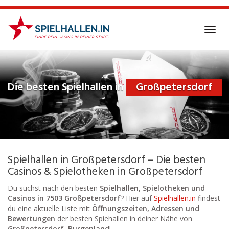
Skip
to
main
Toggl
content
navig
Die besten Spielhallen in
Großpetersdorf
Spielhallen in Großpetersdorf – Die besten
Casinos & Spielotheken in Großpetersdorf
Du suchst nach den besten
Spielhallen, Spielotheken und
Casinos in 7503 Großpetersdorf
? Hier auf
Spielhallen.in
findest
du eine aktuelle Liste mit
Öffnungszeiten, Adressen und
Bewertungen
der besten Spiehallen in deiner Nähe von
Großpetersdorf, Burgenland
!