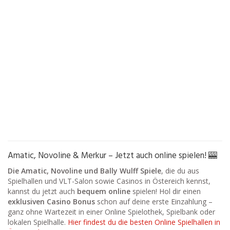
Amatic, Novoline & Merkur – Jetzt auch online spielen! 🎰
Die Amatic, Novoline und Bally Wulff Spiele
, die du aus
Spielhallen und VLT-Salon sowie Casinos in Östereich kennst,
kannst du jetzt auch
bequem online
spielen! Hol dir einen
exklusiven Casino Bonus
schon auf deine erste Einzahlung –
ganz ohne Wartezeit in einer Online Spielothek, Spielbank oder
lokalen Spielhalle.
Hier findest du die besten Online Spielhallen in