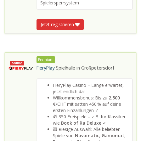
Spielersperrsystem
Jetzt registrieren
Premium
online
FieryPlay
Spielhalle in
Großpetersdorf
FieryPlay Casino – Lange erwartet,
jetzt endlich da!
Willkommensbonus: Bis zu
2.500
€
/CHF mit satten 450 % auf deine
ersten Einzahlungen ✓
🎁 350 Freispiele – z. B. für Klassiker
wie
Book of Ra Deluxe
✓
🎰 Riesige Auswahl: Alle beliebten
Spiele von
Novomatic
,
Gamomat
,