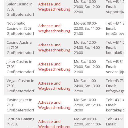
Mo-Sa: 10:00-
Tel: +43 1 23
SalonCasino in
Adresse und
23:00, So: 12:00-
Email:
7503
Wegbeschreibung
22:00
support@adm
Großpetersdorf
Novomatic
Mo-Sa: 09:00-
Tel: +43 1 87
Adresse und
Casino in 7503
22:00, So: 11:00-
Email:
Wegbeschreibung
Großpetersdorf
21:00
info@novoma
Casino Austria
Mo-Sa: 12:00-
Tel: +43 1 56
Adresse und
in 7503
24:00, So: 14:00-
Email:
Wegbeschreibung
Großpetersdorf
23:00
kontakt@cas
Joker Casino in
Mo-Sa: 10:00-
Tel: +43 316 
Adresse und
7503
23:00, So: 12:00-
Email:
Wegbeschreibung
Großpetersdorf
21:00
service@joke
Vegas Casino in
Mo-Sa: 11:00-
Tel: +43 732 
Adresse und
7503
24:00, So: 13:00-
Email:
Wegbeschreibung
Großpetersdorf
22:00
info@vegasc
Casino Joker in
Mo-Sa: 10:00-
Tel: +43 1 45
Adresse und
7503
22:00, So: 12:00-
Email:
Wegbeschreibung
Großpetersdorf
20:00
kontakt@cas
Fortuna Gaming
Mo-Sa: 09:00-
Tel: +43 512 
Adresse und
in 7503
22:00, So: 11:00-
Email:
Wegbeschreibung