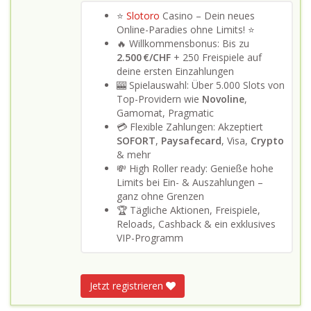
⭐
Slotoro
Casino – Dein neues
Online-Paradies ohne Limits! ⭐
🔥 Willkommensbonus: Bis zu
2.500 €/CHF
+ 250 Freispiele auf
deine ersten Einzahlungen
🎰 Spielauswahl: Über 5.000 Slots von
Top-Providern wie
Novoline
,
Gamomat, Pragmatic
💳 Flexible Zahlungen: Akzeptiert
SOFORT
,
Paysafecard
, Visa,
Crypto
& mehr
💸 High Roller ready: Genieße hohe
Limits bei Ein- & Auszahlungen –
ganz ohne Grenzen
🏆 Tägliche Aktionen, Freispiele,
Reloads, Cashback & ein exklusives
VIP-Programm
Jetzt registrieren