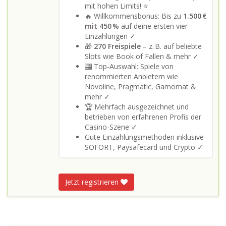
mit hohen Limits! ⭐
🔥 Willkommensbonus: Bis zu
1.500 €
mit 450 %
auf deine ersten vier
Einzahlungen ✓
🎁
270 Freispiele
– z. B. auf beliebte
Slots wie Book of Fallen & mehr ✓
🎰 Top-Auswahl: Spiele von
renommierten Anbietern wie
Novoline, Pragmatic, Gamomat &
mehr ✓
🏆 Mehrfach ausgezeichnet und
betrieben von erfahrenen Profis der
Casino-Szene ✓
Gute Einzahlungsmethoden inklusive
SOFORT, Paysafecard und Crypto ✓
Jetzt registrieren