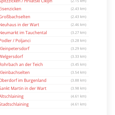
Spitzzicken / Hrvatski Cikljin
(2.15 km)
Eisenzicken
(2.43 km)
Großbachselten
(2.43 km)
Neuhaus in der Wart
(2.46 km)
Neumarkt im Tauchental
(3.27 km)
Podler / Poljanci
(3.28 km)
Kleinpetersdorf
(3.29 km)
Welgersdorf
(3.33 km)
Rohrbach an der Teich
(3.45 km)
Kleinbachselten
(3.54 km)
Oberdorf im Burgenland
(3.88 km)
Sankt Martin in der Wart
(3.98 km)
Altschlaining
(4.61 km)
Stadtschlaining
(4.61 km)