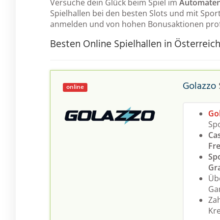
Versuche dein Glück beim Spiel im
Automaten
Spielhallen bei den besten Slots und mit Spor
anmelden und von hohen Bonusaktionen profi
Besten Online Spielhallen in Österrei
Golazzo
online
Go
Sp
Ca
Fre
Sp
Gr
Übe
Ga
Za
Kre