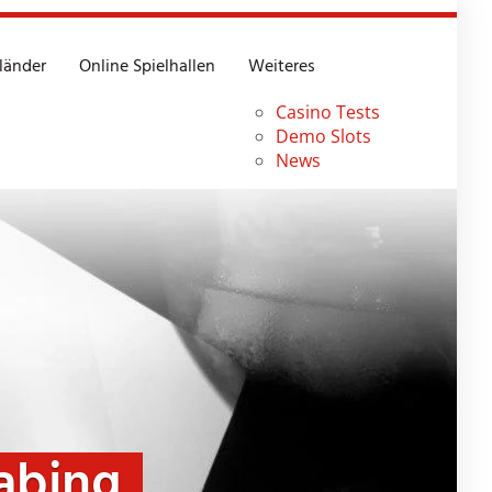
länder
Online Spielhallen
Weiteres
Casino Tests
Demo Slots
News
abing