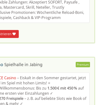
xible Zahlungen: Akzeptiert SOFORT, Paysafe ,
a, Mastercard, Skrill, Neteller, Trustly
lusive Promotionen: Wöchentliche Reload-Boni,
eispiele, Cashback & VIP-Programm
istrieren
no
Spielhalle in
Jabing
Premium
CE Casino
– Eiskalt in den Sommer gestartet, jetzt
l im Spiel mit hohen Limits! ⭐
 Willkommensbonus: Bis zu
1.500 € mit 450 %
auf
ne ersten vier Einzahlungen ✓
270 Freispiele
– z. B. auf beliebte Slots wie Book of
llen & mehr ✓