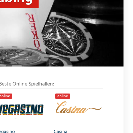
Beste Online Spielhallen:
online
online
egasino
Casina