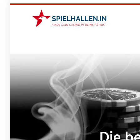
Skip
to
main
content
Die be