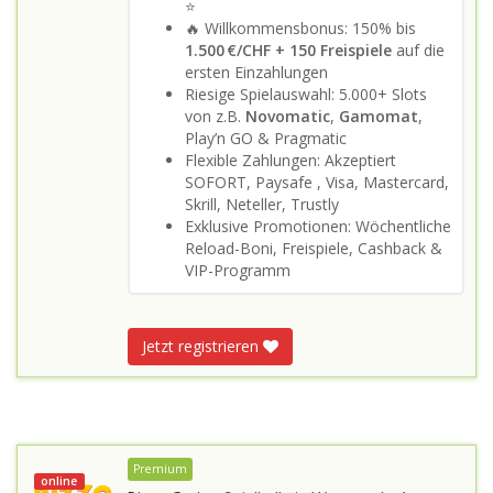
⭐
🔥 Willkommensbonus: 150% bis
1.500 €/CHF + 150 Freispiele
auf die
ersten Einzahlungen
Riesige Spielauswahl: 5.000+ Slots
von z.B.
Novomatic
,
Gamomat
,
Play’n GO & Pragmatic
Flexible Zahlungen: Akzeptiert
SOFORT, Paysafe , Visa, Mastercard,
Skrill, Neteller, Trustly
Exklusive Promotionen: Wöchentliche
Reload-Boni, Freispiele, Cashback &
VIP-Programm
Jetzt registrieren
Premium
online