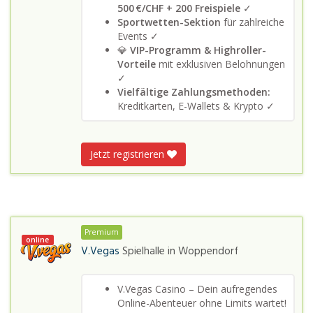
500 €/CHF + 200 Freispiele
✓
Sportwetten-Sektion
für zahlreiche
Events ✓
💎
VIP-Programm & Highroller-
Vorteile
mit exklusiven Belohnungen
✓
Vielfältige Zahlungsmethoden:
Kreditkarten, E-Wallets & Krypto ✓
Jetzt registrieren
Premium
online
V.Vegas
Spielhalle in
Woppendorf
V.Vegas Casino – Dein aufregendes
Online-Abenteuer ohne Limits wartet!