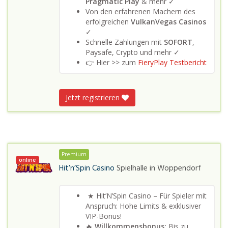
Pragmatic Play
& mehr ✓
Von den erfahrenen Machern des
erfolgreichen
VulkanVegas Casinos
✓
Schnelle Zahlungen mit
SOFORT
,
Paysafe, Crypto und mehr ✓
👉 Hier >> zum
FieryPlay Testbericht
Jetzt registrieren
Premium
online
Hit’n’Spin Casino
Spielhalle in
Woppendorf
★ Hit’N’Spin Casino – Für Spieler mit
Anspruch: Hohe Limits & exklusiver
VIP-Bonus!
🔥
Willkommensbonus:
Bis zu