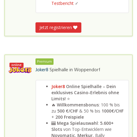
Testbericht
✓
Jetzt registrieren
Premium
online
Joker8
Spielhalle in
Woppendorf
Joker8
Online Spielhalle – Dein
exklusives Casino-Erlebnis ohne
Limits!
⭐
🔥
Willkommensbonus
: 100 % bis
zu
500 €/CHF
& 50 % bis
1000€/CHF
+
200 Freispiele
🎰
Mega Spielauswahl
:
5.600+
Slots
von Top-Entwicklern wie
Novomatic
,
Merkur
, Bally