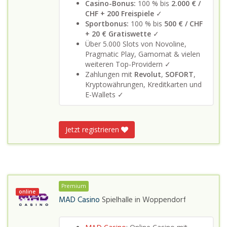
Casino-Bonus:
100 % bis
2.000 € /
CHF + 200 Freispiele
✓
Sportbonus:
100 % bis
500 € / CHF
+ 20 € Gratiswette
✓
Über 5.000 Slots von Novoline,
Pragmatic Play, Gamomat & vielen
weiteren Top-Providern ✓
Zahlungen mit
Revolut
,
SOFORT
,
Kryptowährungen, Kreditkarten und
E-Wallets ✓
Jetzt registrieren
Premium
online
MAD Casino
Spielhalle in
Woppendorf