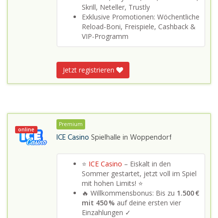
Skrill, Neteller, Trustly
Exklusive Promotionen: Wöchentliche
Reload-Boni, Freispiele, Cashback &
VIP-Programm
Jetzt registrieren
Premium
online
ICE Casino
Spielhalle in
Woppendorf
⭐
ICE Casino
– Eiskalt in den
Sommer gestartet, jetzt voll im Spiel
mit hohen Limits! ⭐
🔥 Willkommensbonus: Bis zu
1.500 €
mit 450 %
auf deine ersten vier
Einzahlungen ✓