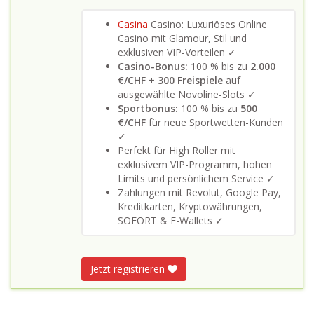
Casina
Casino: Luxuriöses Online
Casino mit Glamour, Stil und
exklusiven VIP-Vorteilen ✓
Casino-Bonus:
100 % bis zu
2.000
€/CHF + 300 Freispiele
auf
ausgewählte Novoline-Slots ✓
Sportbonus:
100 % bis zu
500
€/CHF
für neue Sportwetten-Kunden
✓
Perfekt für High Roller mit
exklusivem VIP-Programm, hohen
Limits und persönlichem Service ✓
Zahlungen mit Revolut, Google Pay,
Kreditkarten, Kryptowährungen,
SOFORT & E-Wallets ✓
Jetzt registrieren