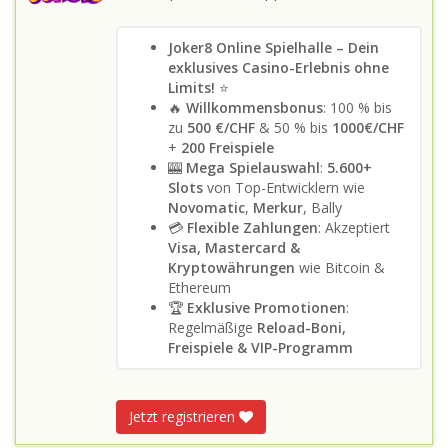
Joker8 Online Spielhalle – Dein
exklusives Casino-Erlebnis ohne
Limits!
⭐
🔥
Willkommensbonus
: 100 % bis
zu
500 €/CHF
& 50 % bis
1000€/CHF
+
200 Freispiele
🎰
Mega Spielauswahl
:
5.600+
Slots
von Top-Entwicklern wie
Novomatic
,
Merkur
, Bally
💳
Flexible Zahlungen
: Akzeptiert
Visa, Mastercard &
Kryptowährungen
wie Bitcoin &
Ethereum
🏆
Exklusive Promotionen
:
Regelmäßige
Reload-Boni,
Freispiele & VIP-Programm
Jetzt registrieren