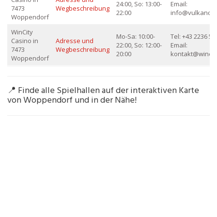
24:00, So: 13:00-
Email:
7473
Wegbeschreibung
22:00
info@vulkancas
Woppendorf
WinCity
Mo-Sa: 10:00-
Tel: +43 2236 56
Casino in
Adresse und
22:00, So: 12:00-
Email:
7473
Wegbeschreibung
20:00
kontakt@wincity
Woppendorf
📍 Finde alle Spielhallen auf der interaktiven Karte
von Woppendorf und in der Nähe!