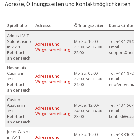
Adresse, Öffnungszeiten und Kontaktmöglichkeiten
Spielhalle
Adresse
Öffnungszeiten
Kontaktinform
Admiral VLT-
SalonCasino
Mo-Sa: 10:00-
Tel: +43 1 23456
Adresse und
in 7511
23:00, So: 12:00-
Email:
Wegbeschreibung
Rohrbach
22:00
support@admira
an der Teich
Novomatic
Casino in
Mo-Sa: 09:00-
Tel: +43 1 87654
Adresse und
7511
22:00, So: 11:00-
Email:
Wegbeschreibung
Rohrbach
21:00
info@novomatic
an der Teich
Casino
Austria in
Mo-Sa: 12:00-
Tel: +43 1 56789
Adresse und
7511
24:00, So: 14:00-
Email:
Wegbeschreibung
Rohrbach
23:00
kontakt@casino
an der Teich
Joker Casino
Mo-Sa: 10:00-
Tel: +43 316 234
in 7511
Adresse und