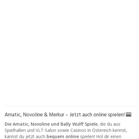
Amatic, Novoline & Merkur – Jetzt auch online spielen! 🎰
Die Amatic, Novoline und Bally Wulff Spiele
, die du aus
Spielhallen und VLT-Salon sowie Casinos in Östereich kennst,
kannst du jetzt auch
bequem online
spielen! Hol dir einen