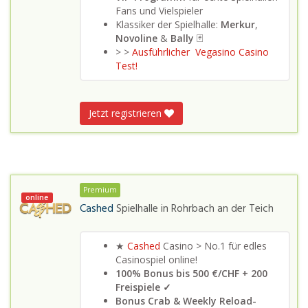
Fans und Vielspieler
Klassiker der Spielhalle:
Merkur
,
Novoline
&
Bally
🃏
> >
Ausführlicher Vegasino Casino
Test!
Jetzt registrieren
Premium
online
Cashed
Spielhalle in
Rohrbach an der Teich
★
Cashed
Casino > No.1 für edles
Casinospiel online!
100% Bonus bis 500 €/CHF + 200
Freispiele ✓
Bonus Crab &
Weekly Reload-