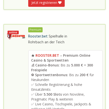
Jetzt registrieren
Premium
online
Rooster.bet
Spielhalle in
Rohrbach an der Teich
🔥
ROOSTER.BET
– Premium Online
Casino & Sportwetten
💰
Casino-Bonus:
Bis zu
5.000 €
+
300
Freispiele
⚽
Sportwettenbonus:
Bis zu
200 €
für
Neukunden
✅ Schnelle Registrierung & hohe
Einsatzlimits
✅ Über
5.500 Slots
von Novoline,
Pragmatic Play & weiteren
✅ Live Casino, Tischspiele, Jackpots &
exklusive VIP-Vorteile