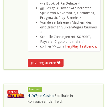
wie
Book of Ra Deluxe
✓
🎰 Riesige Auswahl: Alle beliebten
Spiele von
Novomatic
,
Gamomat
,
Pragmatic Play
& mehr ✓
Von den erfahrenen Machern des
erfolgreichen
VulkanVegas Casinos
✓
Schnelle Zahlungen mit
SOFORT
,
Paysafe, Crypto und mehr ✓
👉 Hier >> zum
FieryPlay Testbericht
Jetzt registrieren
Premium
online
Hit’n’Spin Casino
Spielhalle in
Rohrbach an der Teich