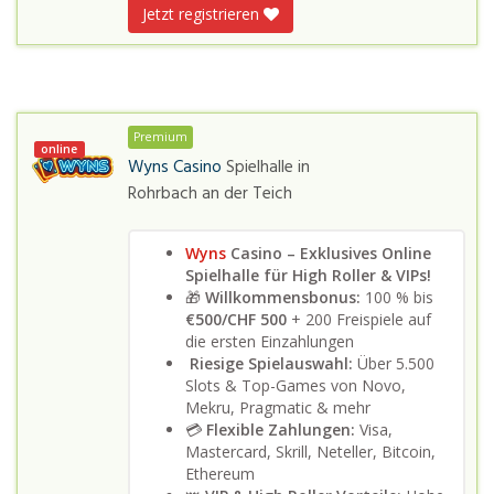
Jetzt registrieren
Premium
online
Wyns Casino
Spielhalle in
Rohrbach an der Teich
Wyns
Casino – Exklusives Online
Spielhalle für High Roller & VIPs!
🎁
Willkommensbonus:
100 % bis
€500/CHF 500
+ 200 Freispiele auf
die ersten Einzahlungen
Riesige Spielauswahl:
Über 5.500
Slots & Top-Games von Novo,
Mekru, Pragmatic & mehr
💳
Flexible Zahlungen:
Visa,
Mastercard, Skrill, Neteller, Bitcoin,
Ethereum