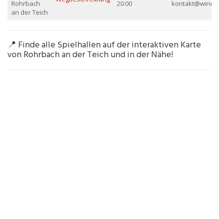
Rohrbach
20:00
kontakt@wincity
an der Teich
📍 Finde alle Spielhallen auf der interaktiven Karte
von Rohrbach an der Teich und in der Nähe!