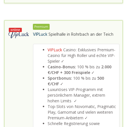
Premium
online
VIPLuck
Spielhalle in
Rohrbach an der Teich
VIPLuck
Casino: Exklusives Premium-
Casino für High Roller und echte VIP-
Spieler ✓
Casino-Bonus:
100 % bis zu
2.000
€/CHF + 300 Freispiele
✓
Sportbonus:
100 % bis zu
500
€/CHF
✓
Luxuriöses VIP-Programm mit
persönlichem Manager, extrem
hohen Limits ✓
Top-Slots von Novomatic, Pragmatic
Play, Gamomat und vielen weiteren
Premium-Anbietern ✓
Schnelle Registrierung sowie