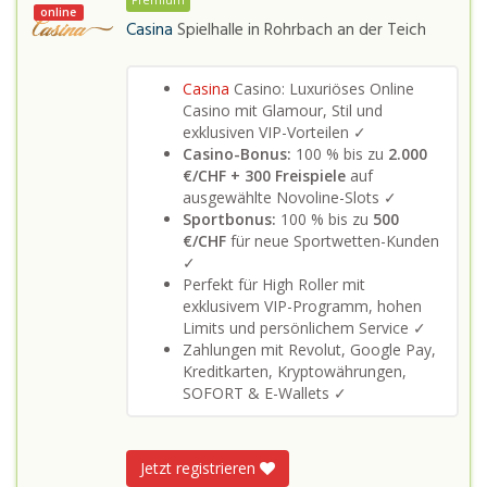
Premium
online
Casina
Spielhalle in
Rohrbach an der Teich
Casina
Casino: Luxuriöses Online
Casino mit Glamour, Stil und
exklusiven VIP-Vorteilen ✓
Casino-Bonus:
100 % bis zu
2.000
€/CHF + 300 Freispiele
auf
ausgewählte Novoline-Slots ✓
Sportbonus:
100 % bis zu
500
€/CHF
für neue Sportwetten-Kunden
✓
Perfekt für High Roller mit
exklusivem VIP-Programm, hohen
Limits und persönlichem Service ✓
Zahlungen mit Revolut, Google Pay,
Kreditkarten, Kryptowährungen,
SOFORT & E-Wallets ✓
Jetzt registrieren