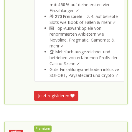
mit 450 %
auf deine ersten vier
Einzahlungen ✓
🎁
270 Freispiele
– z. B. auf beliebte
Slots wie Book of Fallen & mehr ✓
🎰 Top-Auswahl: Spiele von
renommierten Anbietern wie
Novoline, Pragmatic, Gamomat &
mehr ✓
🏆 Mehrfach ausgezeichnet und
betrieben von erfahrenen Profis der
Casino-Szene ✓
Gute Einzahlungsmethoden inklusive
SOFORT, Paysafecard und Crypto ✓
Jetzt registrieren
Premium
online