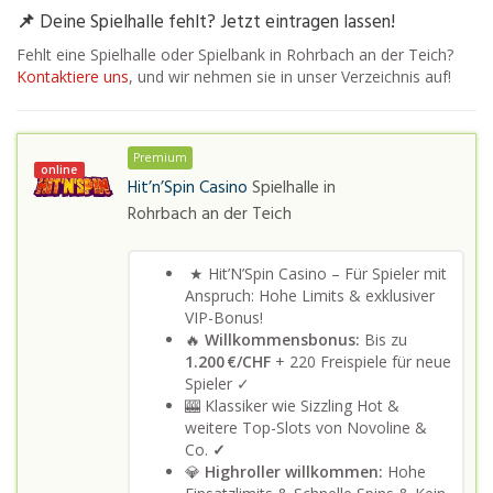
📌
Deine Spielhalle fehlt? Jetzt eintragen lassen!
Fehlt eine Spielhalle oder Spielbank in Rohrbach an der Teich?
Kontaktiere uns
, und wir nehmen sie in unser Verzeichnis auf!
Premium
online
Hit’n’Spin Casino
Spielhalle in
Rohrbach an der Teich
★ Hit’N’Spin Casino – Für Spieler mit
Anspruch: Hohe Limits & exklusiver
VIP-Bonus!
🔥
Willkommensbonus:
Bis zu
1.200 €/CHF
+ 220 Freispiele für neue
Spieler ✓
🎰 Klassiker wie Sizzling Hot &
weitere Top-Slots von Novoline &
Co.
✓
💎
Highroller willkommen:
Hohe