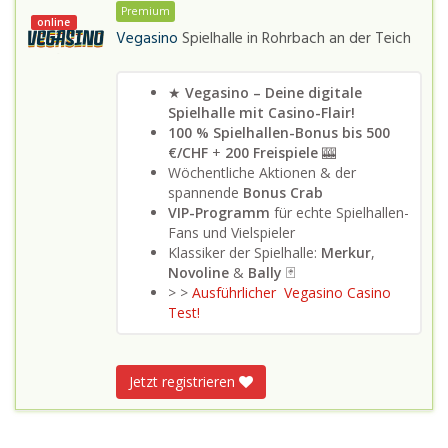
Premium
online
Vegasino
Spielhalle in
Rohrbach an der Teich
★
Vegasino – Deine digitale
Spielhalle mit Casino-Flair!
100 % Spielhallen-Bonus bis 500
€/CHF
+
200 Freispiele
🎰
Wöchentliche Aktionen & der
spannende
Bonus Crab
VIP-Programm
für echte Spielhallen-
Fans und Vielspieler
Klassiker der Spielhalle:
Merkur
,
Novoline
&
Bally
🃏
> >
Ausführlicher Vegasino Casino
Test!
Jetzt registrieren