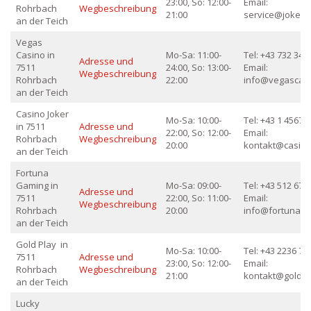
23:00, So: 12:00-
Email:
Rohrbach
Wegbeschreibung
21:00
service@jokerca
an der Teich
Vegas
Casino in
Mo-Sa: 11:00-
Tel: +43 732 345
Adresse und
7511
24:00, So: 13:00-
Email:
Wegbeschreibung
Rohrbach
22:00
info@vegascasi
an der Teich
Casino Joker
Mo-Sa: 10:00-
Tel: +43 1 45678
in 7511
Adresse und
22:00, So: 12:00-
Email:
Rohrbach
Wegbeschreibung
20:00
kontakt@casino
an der Teich
Fortuna
Gaming in
Mo-Sa: 09:00-
Tel: +43 512 678
Adresse und
7511
22:00, So: 11:00-
Email:
Wegbeschreibung
Rohrbach
20:00
info@fortunaga
an der Teich
Gold Play in
Mo-Sa: 10:00-
Tel: +43 2236 78
7511
Adresse und
23:00, So: 12:00-
Email:
Rohrbach
Wegbeschreibung
21:00
kontakt@goldpl
an der Teich
Lucky