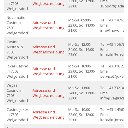
23:00, So: 12:00-
Email:
in 7503
Wegbeschreibung
22:00
support@admira
Welgersdorf
Novomatic
Mo-Sa: 09:00-
Tel: +43 1 87654
Casino in
Adresse und
22:00, So: 11:00-
Email:
7503
Wegbeschreibung
21:00
info@novomatic
Welgersdorf
Casino
Mo-Sa: 12:00-
Tel: +43 1 56789
Austria in
Adresse und
24:00, So: 14:00-
Email:
7503
Wegbeschreibung
23:00
kontakt@casino
Welgersdorf
Joker Casino
Mo-Sa: 10:00-
Tel: +43 316 234
Adresse und
in 7503
23:00, So: 12:00-
Email:
Wegbeschreibung
Welgersdorf
21:00
service@jokerca
Vegas
Mo-Sa: 11:00-
Tel: +43 732 345
Casino in
Adresse und
24:00, So: 13:00-
Email:
7503
Wegbeschreibung
22:00
info@vegascasi
Welgersdorf
Casino Joker
Mo-Sa: 10:00-
Tel: +43 1 45678
Adresse und
in 7503
22:00, So: 12:00-
Email:
Wegbeschreibung
Welgersdorf
20:00
kontakt@casino