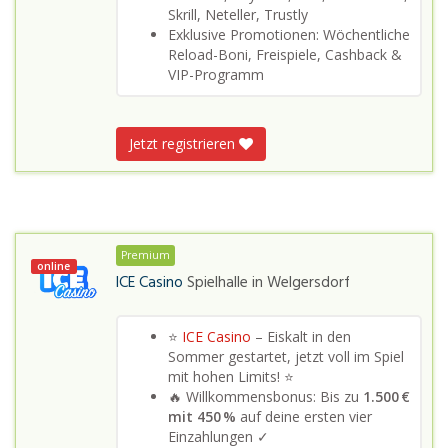
Skrill, Neteller, Trustly
Exklusive Promotionen: Wöchentliche
Reload-Boni, Freispiele, Cashback &
VIP-Programm
Jetzt registrieren
Premium
online
ICE Casino
Spielhalle in
Welgersdorf
⭐
ICE Casino
– Eiskalt in den
Sommer gestartet, jetzt voll im Spiel
mit hohen Limits! ⭐
🔥 Willkommensbonus: Bis zu
1.500 €
mit 450 %
auf deine ersten vier
Einzahlungen ✓