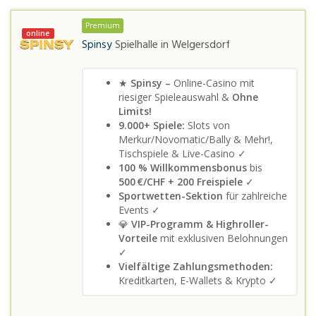
Premium
online
Spinsy
Spielhalle in
Welgersdorf
★
Spinsy –
Online-Casino mit
riesiger Spieleauswahl &
Ohne
Limits
!
9.000+ Spiele:
Slots von
Merkur/Novomatic/Bally & Mehr!,
Tischspiele & Live-Casino ✓
100 % Willkommensbonus
bis
500 €/CHF + 200 Freispiele
✓
Sportwetten-Sektion
für zahlreiche
Events ✓
💎
VIP-Programm & Highroller-
Vorteile
mit exklusiven Belohnungen
✓
Vielfältige Zahlungsmethoden:
Kreditkarten, E-Wallets & Krypto ✓