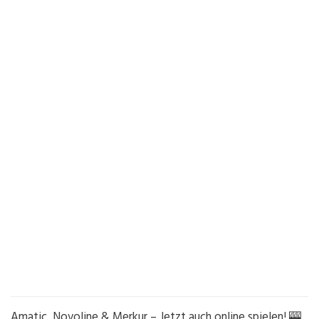
Amatic, Novoline & Merkur – Jetzt auch online spielen! 🎰