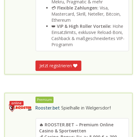
Mekru, Pragmatic & mehr
💳
Flexible Zahlungen:
Visa,
Mastercard, Skrill, Neteller, Bitcoin,
Ethereum
👑
VIP & High Roller Vorteile:
Hohe
Einsatzlimits, exklusive Reload-Boni,
Cashback & maßgeschneidertes VIP-
Programm
Jetzt registrieren
Premium
online
Rooster.bet
Spielhalle in
Welgersdorf
🔥 ROOSTER.BET – Premium Online
Casino & Sportwetten
💰
Casino-Bonus:
Bis zu
5.000 €
+
300