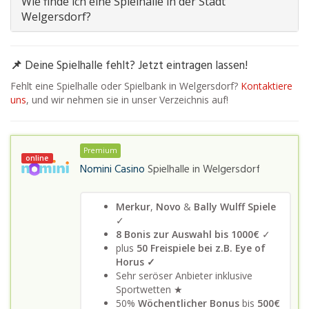
Wie finde ich eine Spielhalle in der Stadt
Welgersdorf?
📌
Deine Spielhalle fehlt? Jetzt eintragen lassen!
Fehlt eine Spielhalle oder Spielbank in Welgersdorf?
Kontaktiere
uns
, und wir nehmen sie in unser Verzeichnis auf!
Premium
online
Nomini Casino
Spielhalle in
Welgersdorf
Merkur
,
Novo
&
Bally Wulff Spiele
✓
8 Bonis zur Auswahl bis 1000€
✓
plus
50 Freispiele bei z.B. Eye of
Horus ✓
Sehr seröser Anbieter inklusive
Sportwetten ★
50%
Wöchentlicher Bonus
bis
500€