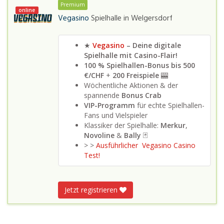
Premium
online
Vegasino
Spielhalle in
Welgersdorf
★
Vegasino
– Deine digitale
Spielhalle mit Casino-Flair!
100 % Spielhallen-Bonus bis 500
€/CHF
+
200 Freispiele
🎰
Wöchentliche Aktionen & der
spannende
Bonus Crab
VIP-Programm
für echte Spielhallen-
Fans und Vielspieler
Klassiker der Spielhalle:
Merkur
,
Novoline
&
Bally
🃏
> >
Ausführlicher Vegasino Casino
Test!
Jetzt registrieren