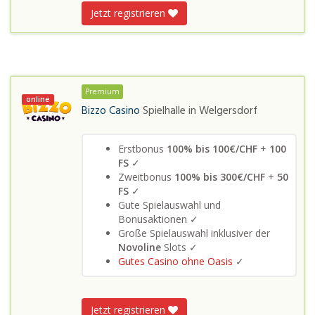
Jetzt registrieren
Premium
online
Bizzo Casino
Spielhalle in
Welgersdorf
Erstbonus
100% bis 100€/CHF
+
100
FS
✓
Zweitbonus
100% bis 300€/CHF
+
50
FS
✓
Gute Spielauswahl und
Bonusaktionen ✓
Große Spielauswahl inklusiver der
Novoline
Slots ✓
Gutes Casino ohne Oasis
✓
Jetzt registrieren