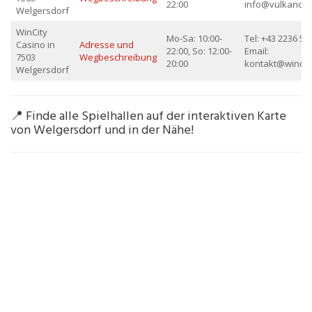
22:00
info@vulkancas
Welgersdorf
WinCity
Mo-Sa: 10:00-
Tel: +43 2236 56
Casino in
Adresse und
22:00, So: 12:00-
Email:
7503
Wegbeschreibung
20:00
kontakt@wincity
Welgersdorf
📍 Finde alle Spielhallen auf der interaktiven Karte
von Welgersdorf und in der Nähe!