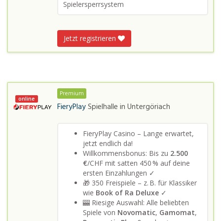
Spielersperrsystem
Jetzt registrieren
Premium
online
FieryPlay
Spielhalle in
Untergöriach
FieryPlay Casino – Lange erwartet,
jetzt endlich da!
Willkommensbonus: Bis zu
2.500
€
/CHF mit satten 450 % auf deine
ersten Einzahlungen ✓
🎁 350 Freispiele – z. B. für Klassiker
wie
Book of Ra Deluxe
✓
🎰 Riesige Auswahl: Alle beliebten
Spiele von
Novomatic
,
Gamomat
,