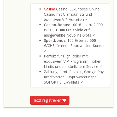
Casina
Casino: Luxuriöses Online
Casino mit Glamour, Stil und
exklusiven VIP-Vorteilen ✓
Casino-Bonus:
100 % bis zu
2.000
€/CHF + 300 Freispiele
auf
ausgewählte Novoline-Slots ✓
Sportbonus:
100 % bis zu
500
€/CHF
für neue Sportwetten-Kunden
✓
Perfekt für High Roller mit
exklusivem VIP-Programm, hohen
Limits und persönlichem Service ✓
Zahlungen mit Revolut, Google Pay,
Kreditkarten, Kryptowährungen,
SOFORT & E-Wallets ✓
Jetzt registrieren