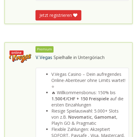
Jetzt registrieren
Premium
online
V.Vegas
Spielhalle in
Untergöriach
V.Vegas Casino – Dein aufregendes
Online-Abenteuer ohne Limits wartet!
⭐
🔥 Willkommensbonus: 150% bis
1.500 €/CHF + 150 Freispiele
auf die
ersten Einzahlungen
Riesige Spielauswahl: 5.000+ Slots
von z.B.
Novomatic
,
Gamomat
,
Play’n GO & Pragmatic
Flexible Zahlungen: Akzeptiert
SOFORT, Paysafe , Visa, Mastercard,