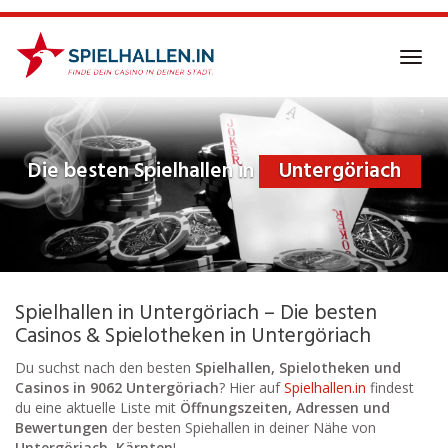
Skip
to
main
Toggl
content
navig
Die besten Spielhallen in
Untergöriach
Spielhallen in Untergöriach – Die besten
Casinos & Spielotheken in Untergöriach
Du suchst nach den besten
Spielhallen, Spielotheken und
Casinos in 9062 Untergöriach
? Hier auf
Spielhallen.in
findest
du eine aktuelle Liste mit
Öffnungszeiten, Adressen und
Bewertungen
der besten Spiehallen in deiner Nähe von
Untergöriach, Kärnten
!