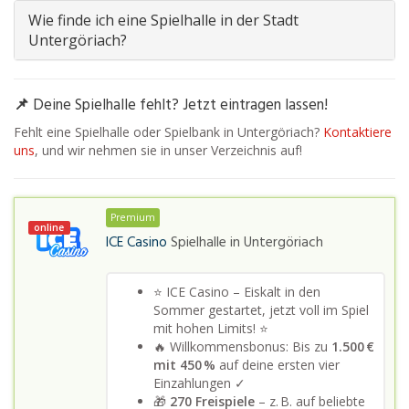
Wie finde ich eine Spielhalle in der Stadt
Untergöriach?
📌
Deine Spielhalle fehlt? Jetzt eintragen lassen!
Fehlt eine Spielhalle oder Spielbank in Untergöriach?
Kontaktiere
uns
, und wir nehmen sie in unser Verzeichnis auf!
Premium
online
ICE Casino
Spielhalle in
Untergöriach
⭐ ICE Casino – Eiskalt in den
Sommer gestartet, jetzt voll im Spiel
mit hohen Limits! ⭐
🔥 Willkommensbonus: Bis zu
1.500 €
mit 450 %
auf deine ersten vier
Einzahlungen ✓
🎁
270 Freispiele
– z. B. auf beliebte