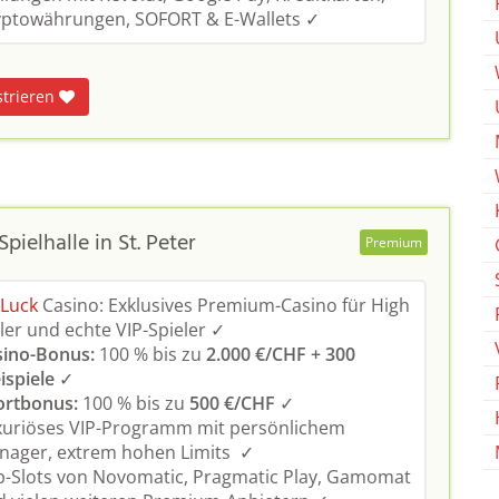
yptowährungen, SOFORT & E-Wallets ✓
istrieren
Spielhalle in
St. Peter
Premium
PLuck
Casino: Exklusives Premium-Casino für High
ler und echte VIP-Spieler ✓
sino-Bonus:
100 % bis zu
2.000 €/CHF + 300
ispiele
✓
ortbonus:
100 % bis zu
500 €/CHF
✓
xuriöses VIP-Programm mit persönlichem
nager, extrem hohen Limits ✓
p-Slots von Novomatic, Pragmatic Play, Gamomat