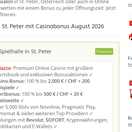
salon
in St. Peter, Österreich oder auch in Online
St
twetten mit einem Bonus zu jeder Öffnungszeit. Jetzt
tieren.
h St. Peter mit Casinobonus August 2026
Spielhalle in
St. Peter
Premium
Fi
St
lazzo
: Premium Online Casino mit großem
ortsbook und exklusiven Bonusaktionen ✓
sino-Bonus:
100 % bis
2.000 € / CHF + 200
ispiele
✓
ortbonus:
100 % bis
500 € / CHF + 20 €
atiswette
✓
r 5.000 Slots von Novoline, Pragmatic Play,
momat & vielen weiteren Top-Providern ✓
R
hlungen mit
Revolut
,
SOFORT
, Kryptowährungen,
St
ditkarten und E-Wallets ✓