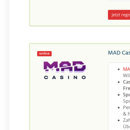
Jetzt reg
MAD Cas
online
MA
Wi
Ca
Fre
Sp
Sp
Per
& h
Zah
Üb