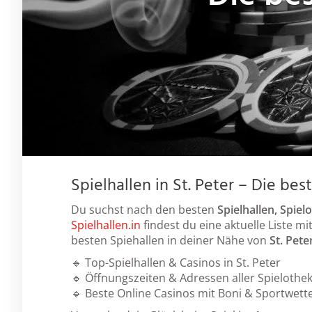
Spielhallen in St. Peter – Die bes
Du suchst nach den besten
Spielhallen, Spiel
Spielhallen.in
findest du eine aktuelle Liste mi
besten Spiehallen in deiner Nähe von
St. Pete
🔹 Top-Spielhallen & Casinos in St. Peter
🔹 Öffnungszeiten & Adressen aller Spielothe
🔹 Beste Online Casinos mit Boni & Sportwett