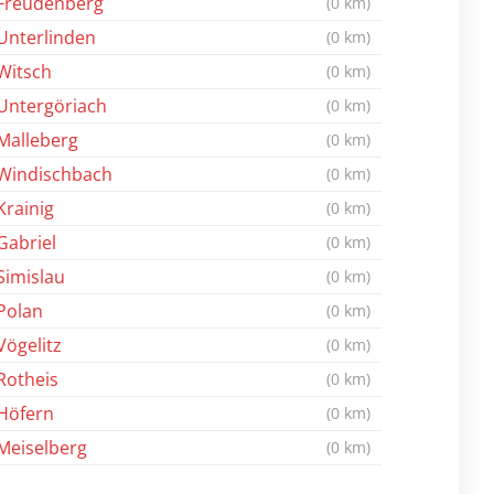
Freudenberg
(0 km)
Unterlinden
(0 km)
Witsch
(0 km)
Untergöriach
(0 km)
Malleberg
(0 km)
Windischbach
(0 km)
Krainig
(0 km)
Gabriel
(0 km)
Simislau
(0 km)
Polan
(0 km)
Vögelitz
(0 km)
Rotheis
(0 km)
Höfern
(0 km)
Meiselberg
(0 km)