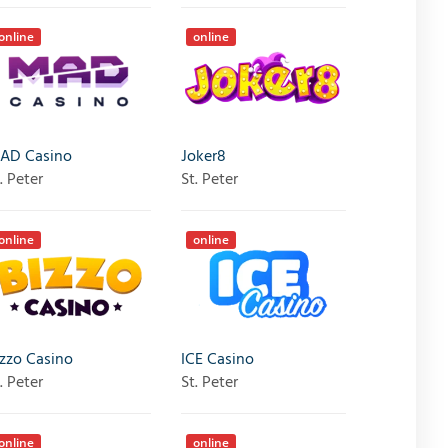
online
online
AD Casino
Joker8
. Peter
St. Peter
online
online
izzo Casino
ICE Casino
. Peter
St. Peter
online
online