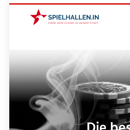
Skip
to
main
content
Die bes