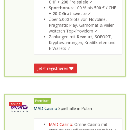
CHF + 200 Freispiele
✓
Sportbonus:
100 % bis
500 € / CHF
+ 20 € Gratiswette
✓
Über 5.000 Slots von Novoline,
Pragmatic Play, Gamomat & vielen
weiteren Top-Providern ✓
Zahlungen mit
Revolut
,
SOFORT
,
Kryptowährungen, Kreditkarten und
E-Wallets ✓
Jetzt registrieren
Premium
online
MAD Casino
Spielhalle in
Polan
MAD Casino
: Online Casino mit