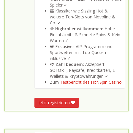
Spieler ✓
🎰 Klassiker wie Sizzling Hot &
weitere Top-Slots von Novoline &
Co.
✓
💎
Highroller willkommen:
Hohe
Einsatzlimits & Schnelle Spins & Kein
Warten ✓
👑 Exklusives VIP-Programm und
Sportwetten mit Top-Quoten
inklusive ✓
💳
Zahl bequem:
Akzeptiert
SOFORT, Paysafe, Kreditkarten, E-
Wallets & Kryptowährungen ✓
Zum
Testbericht des HitNSpin Casino
Jetzt registrieren