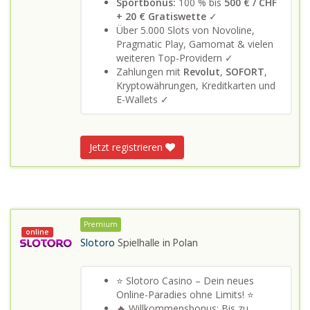
Sportbonus:
100 % bis
500 € / CHF
+ 20 € Gratiswette
✓
Über 5.000 Slots von Novoline,
Pragmatic Play, Gamomat & vielen
weiteren Top-Providern ✓
Zahlungen mit
Revolut
,
SOFORT
,
Kryptowährungen, Kreditkarten und
E-Wallets ✓
Jetzt registrieren
Premium
online
Slotoro
Spielhalle in
Polan
⭐ Slotoro Casino – Dein neues
Online-Paradies ohne Limits! ⭐
🔥 Willkommensbonus: Bis zu