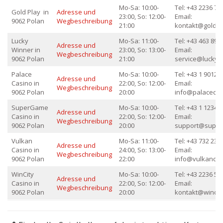
Mo-Sa: 10:00-
Tel: +43 2236 78
Gold Play in
Adresse und
23:00, So: 12:00-
Email:
9062 Polan
Wegbeschreibung
21:00
kontakt@goldpl
Lucky
Mo-Sa: 11:00-
Tel: +43 463 890
Adresse und
Winner in
23:00, So: 13:00-
Email:
Wegbeschreibung
9062 Polan
21:00
service@luckyw
Palace
Mo-Sa: 10:00-
Tel: +43 1 90123
Adresse und
Casino in
22:00, So: 12:00-
Email:
Wegbeschreibung
9062 Polan
20:00
info@palacecas
SuperGame
Mo-Sa: 10:00-
Tel: +43 1 12345
Adresse und
Casino in
22:00, So: 12:00-
Email:
Wegbeschreibung
9062 Polan
20:00
support@super
Vulkan
Mo-Sa: 11:00-
Tel: +43 732 234
Adresse und
Casino in
24:00, So: 13:00-
Email:
Wegbeschreibung
9062 Polan
22:00
info@vulkancas
WinCity
Mo-Sa: 10:00-
Tel: +43 2236 56
Adresse und
Casino in
22:00, So: 12:00-
Email:
Wegbeschreibung
9062 Polan
20:00
kontakt@wincity