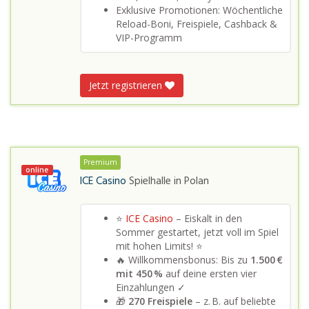
Exklusive Promotionen: Wöchentliche
Reload-Boni, Freispiele, Cashback &
VIP-Programm
Jetzt registrieren
Premium
online
ICE Casino
Spielhalle in
Polan
⭐
ICE Casino
– Eiskalt in den
Sommer gestartet, jetzt voll im Spiel
mit hohen Limits! ⭐
🔥 Willkommensbonus: Bis zu
1.500 €
mit 450 %
auf deine ersten vier
Einzahlungen ✓
🎁
270 Freispiele
– z. B. auf beliebte