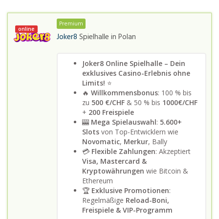
Premium
online
Joker8
Spielhalle in
Polan
Joker8 Online Spielhalle – Dein
exklusives Casino-Erlebnis ohne
Limits!
⭐
🔥
Willkommensbonus
: 100 % bis
zu
500 €/CHF
& 50 % bis
1000€/CHF
+
200 Freispiele
🎰
Mega Spielauswahl
:
5.600+
Slots
von Top-Entwicklern wie
Novomatic
,
Merkur
, Bally
💳
Flexible Zahlungen
: Akzeptiert
Visa, Mastercard &
Kryptowährungen
wie Bitcoin &
Ethereum
🏆
Exklusive Promotionen
:
Regelmäßige
Reload-Boni,
Freispiele & VIP-Programm