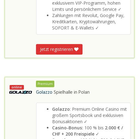
exklusivem VIP-Programm, hohen
Limits und persönlichem Service ✓
Zahlungen mit Revolut, Google Pay,
Kreditkarten, Kryptowährungen,
SOFORT & E-Wallets ✓
Jetzt registrieren
Premium
online
Golazzo
Spielhalle in
Polan
Golazzo
: Premium Online Casino mit
großem Sportsbook und exklusiven
Bonusaktionen ✓
Casino-Bonus:
100 % bis
2.000 € /
CHF + 200 Freispiele
✓